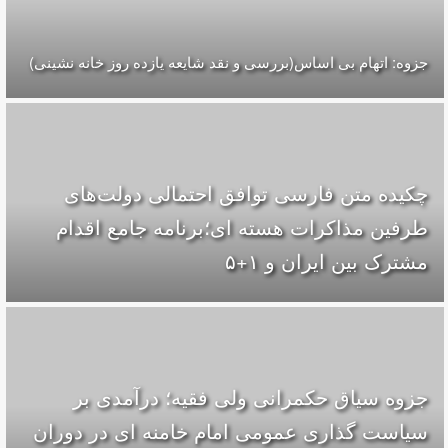
جزوه: اتهام بی اساس(بررسی و نقد شایعه یازده روز خانه نشینی)
چکیده متن فارسی توافق احتمالی دولت‌های
طرفین مذاکرات هسته ای؛برنامه جامع اقدام
مشترک بین ایران و ۱+۵
جزوه سیاق حکمرانی ولی فقیه؛ درآمدی بر
سیاست گذاری عمومی امام خامنه ای در دوران