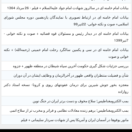
بیانات امام خامنه ای در سالروز شهادت امام جواد علیه‌السلام + فیلم - 26 مرداد 1364
بیانات امام خامنه ای در ارتباط تصویری با نمایندگان یازدهمین دوره مجلس شورای
اسلامی+ صوت و نکته خوانی- 22تیر99
بیانات امام خامنه ای در دیدار رئیس و مسئولان قوه قضائیه + صوت و نکته خوانی -
7تیر1399
بیانات امام خامنه ای در سی و یکمین سالگرد رحلت امام خمینی (رحمه‌الله) + نکته
خوانی و صوت
بررسی جزئیات شکل گیری حکومت آخرین سپاه شیطان در منطقه ظهور + جزوه
شأن و فضیلت منتظران واقعی ظهور در آخرالزمان و وظایف ایشان در آن دوران
معجزه بخور جوش شیرین برای درمان عفونتهای ریوی و کرونا- نسخه استاد دکتر
روازاده
بمب الکترومغناطیس؛ سلاح مخوف و دست برتر ایران در جنگ نوین
بمب الکترومغناطیس؛ برهم زننده معادلات نظامی و فراتر و مخرب تر از سلاح اتمی
مانور یوفوها در آسمان ایران و آمریکا پس از شهادت سردار سلیمانی + فیلم