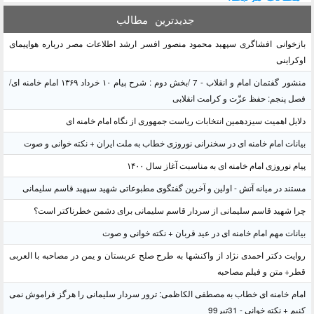
جدیدترین
مطالب
بازخوانی افشاگری سپهبد محمود منصور افسر ارشد اطلاعات مصر درباره هواپیمای
اوکراینی
منشور گفتمان امام و انقلاب - 7 /بخش دوم : شرح پیام ۱۰ خرداد ۱۳۶۹ امام خامنه ای/
فصل پنجم: حفظ عزّت و کرامت انقلابی
دلایل اهمیت سیزدهمین انتخابات ریاست جمهوری از نگاه امام خامنه ای
بیانات امام خامنه ای در سخنرانی نوروزی خطاب به ملت ایران + نکته خوانی و صوت
پیام نوروزی امام خامنه ای به مناسبت آغاز سال ۱۴۰۰
مستند در میانه آتش - اولین و آخرین گفتگوی مطبوعاتی شهید سپهبد قاسم سلیمانی
چرا شهید قاسم سلیمانی از سردار قاسم سلیمانی برای دشمن خطرناکتر است؟
بیانات مهم امام خامنه ای در عید قربان + نکته خوانی و صوت
روایت دکتر احمدی نژاد از واکنشها به طرح صلح عربستان و یمن در مصاحبه با العربی
قطر+ متن و فیلم مصاحبه
امام خامنه ای خطاب به مصطفی الکاظمی: ترور سردار سلیمانی را هرگز فراموش نمی
کنیم + نکته خوانی - 31تیر99