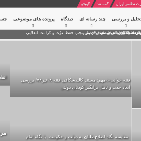
ت نظامی ایران
#
مستند
#
یوفو
حلیل و بررسی
چند رسانه ای
دیدگاه‌
پرونده های موضوعی
جست
ام خامنه ای
ران + نکته خوانی و صوت
 مصر درباره هواپیمای اوکراینی
انقل
فتنه خوانی=>مهم: مستند کالبدشکافی فتنه ۱۸تير۷۸/ بررسی
ابعاد جدید و تامل برانگیز کودتای دولتی
مرج
مقایسه‌ نگاه اصلاح‌طلبان به دولت و حکومت، با نگاه امام