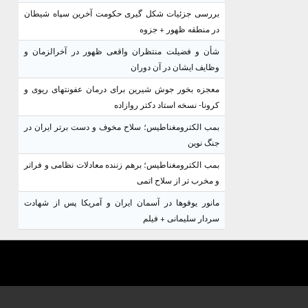
بررسی جزئیات شکل گیری حکومت آخرین سپاه شیطان
در منطقه ظهور + جزوه
شأن و فضیلت منتظران واقعی ظهور در آخرالزمان و
وظایف ایشان در آن دوران
معجزه بخور جوش شیرین برای درمان عفونتهای ریوی و
کرونا- نسخه استاد دکتر روازاده
بمب الکترومغناطیس؛ سلاح مخوف و دست برتر ایران در
جنگ نوین
بمب الکترومغناطیس؛ برهم زننده معادلات نظامی و فراتر
و مخرب تر از سلاح اتمی
مانور یوفوها در آسمان ایران و آمریکا پس از شهادت
سردار سلیمانی + فیلم