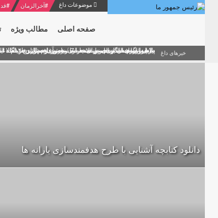
موضوعات داغ
#
آخرالزمان
#
قدر
صفحه اصلی
مطالب ویژه
ت
منشور گفتمان امام و انقلاب - 7 /بخش دوم : شرح پیام ۱۰ خرداد ۱۳۶۹ امام خامنه ای/ فصل پنجم: حفظ عزّت و کرامت انقلابی
پیام نوروزی امام خامنه ای به مناسبت آغاز سال ۱۴۰۰
دلایل اهمیت سیزدهمین انتخابات ریاست جمهوری از نگاه ام
بیانات امام خامنه ای در سخنرانی نوروزی خطاب به ملت ای
بازخوانی افشاگری سپهبد محمود منصور افسر ارشد اطلاعات
خبرهای داغ
دانلود کتابچه آشنایی با طرح هدفمندسازی یارانه ها