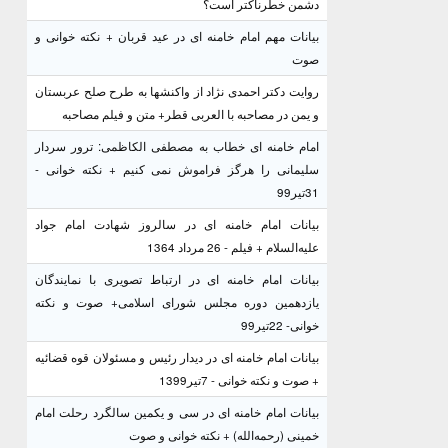
دشمن خطرناکتر است؟
بیانات مهم امام خامنه ای در عید قربان + نکته خوانی و
صوت
روایت دکتر احمدی نژاد از واکنشها به طرح صلح عربستان
و یمن در مصاحبه با العربی قطر+ متن و فیلم مصاحبه
امام خامنه ای خطاب به مصطفی الکاظمی: ترور سردار
سلیمانی را هرگز فراموش نمی کنیم + نکته خوانی -
31تیر99
بیانات امام خامنه ای در سالروز شهادت امام جواد
علیه‌السلام + فیلم - 26 مرداد 1364
بیانات امام خامنه ای در ارتباط تصویری با نمایندگان
یازدهمین دوره مجلس شورای اسلامی+ صوت و نکته
خوانی- 22تیر99
بیانات امام خامنه ای در دیدار رئیس و مسئولان قوه قضائیه
+ صوت و نکته خوانی - 7تیر1399
بیانات امام خامنه ای در سی و یکمین سالگرد رحلت امام
خمینی (رحمه‌الله) + نکته خوانی و صوت