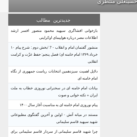
حسینعلی منتظری
جدیدترین
مطالب
بازخوانی افشاگری سپهبد محمود منصور افسر ارشد
اطلاعات مصر درباره هواپیمای اوکراینی
منشور گفتمان امام و انقلاب - 7 /بخش دوم : شرح پیام ۱۰
خرداد ۱۳۶۹ امام خامنه ای/ فصل پنجم: حفظ عزّت و کرامت
انقلابی
دلایل اهمیت سیزدهمین انتخابات ریاست جمهوری از نگاه
امام خامنه ای
بیانات امام خامنه ای در سخنرانی نوروزی خطاب به ملت
ایران + نکته خوانی و صوت
پیام نوروزی امام خامنه ای به مناسبت آغاز سال ۱۴۰۰
مستند در میانه آتش - اولین و آخرین گفتگوی مطبوعاتی
شهید سپهبد قاسم سلیمانی
چرا شهید قاسم سلیمانی از سردار قاسم سلیمانی برای