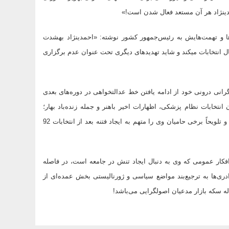
!»
به گزارش روزنامه ایران سردبیر این هفته‌نامه در بخش دیگری از توهین‌ها و تهمت‌هایش به رئیس‌جمهور کشور نوشته: «احمدی‎نژاد به‎شدت
مستعد قانون‌گریزی و هنجارشکنی است. او حتی اگر لازم باشد تهدید به ابطال انتخابات می‎کند و شاید تهدید‎های دیگری تحت عنوان عدم برگزاری
رانی درونی خود از ادامه یافتن خط عدالتخواهی در دوره‌های بعدی
تخابات نظام پزشکی، اظهارات اخیر باهنر و جمله زنده‌باد بهار؛
سخنان رئیس‌جمهور در جمع استانداران را دستاویز تحلیل عجیبی قرار داده و تلویحاً برخی حامیان وی را متهم به ایجاد فتنه بعد از انتخابات 92
 افکار عمومی که وی به دنبال ایجاد تنش در جامعه است، در فاصله
ی‌ها به ترجیع‌بند مواضع سیاسی و ژورنالیستی بخش عمده‌ای از
له سکه بازار مدعیان اصولگرایی می‌باشد!