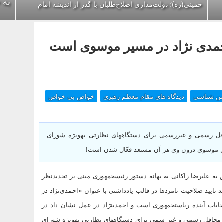
به 
خمینی(ره)؛ دولت‌مداری اصلاح‌طلبان با گذر از اندیشه امام
احمدی نژاد در مسیر موسوی است
ن شناسی
دیدگاه های مقام معظم رهبری
خواص بی خواص
به گفته وی، احمدی نژاد پیش از این و در محافل رسمی و غیررسمی برای دستگاه‎‎های نظارتی به‎ویژه شورای
ن موسوی درون وی هر آن مستعد فعّال شدن است!
دست آخر این که سردبیر هفته‌نامه سیاسی متعلق به علیرضا زاکانی به بهانه دستور رئیس‎جمهوری مبنی بر تجدیدنظر
اح روند تایید صلاحیت نامزدها در قالب یادداشتی با عنوان «احمدی‌نژاد در
مسیر موسوی» مدعی شده: «انتخابات نظام پزشکی ماکت کوچکی از انتخابات آینده ریاست‎جمهوری است و احمدی‎نژاد در عمل نشان داد در
مسیر رسیدن به اهدافش از هیچ اقدامی اجتناب نمی‎کند! او پیش از این و در محافل رسمی و غیررسمی برای دستگاه‎‎های نظارتی به‎ویژه شورای