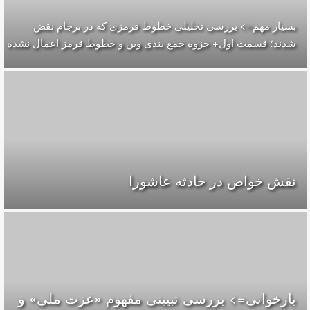
بسیار مهم=> بررسی تحلیلی خطوط قرمزی که در برجام نقض
شدند؛ قسمت اول+ جزوه جمع بندی وین و خطوط قرمز اعمال نشده
نقش خواص در حادثه عاشورا
بازخوانی=> بررسی تبیینی مفهوم «عزت ملی» و