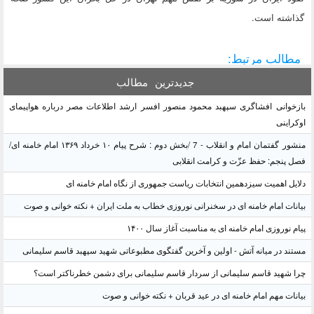
گذاشته است.
مطالب مرتبط:
جدیدترین
مطالب
بازخوانی افشاگری سپهبد محمود منصور افسر ارشد اطلاعات مصر درباره هواپیمای
اوکراینی
منشور گفتمان امام و انقلاب - 7 /بخش دوم : شرح پیام ۱۰ خرداد ۱۳۶۹ امام خامنه ای/
فصل پنجم: حفظ عزّت و کرامت انقلابی
دلایل اهمیت سیزدهمین انتخابات ریاست جمهوری از نگاه امام خامنه ای
بیانات امام خامنه ای در سخنرانی نوروزی خطاب به ملت ایران + نکته خوانی و صوت
پیام نوروزی امام خامنه ای به مناسبت آغاز سال ۱۴۰۰
مستند در میانه آتش - اولین و آخرین گفتگوی مطبوعاتی شهید سپهبد قاسم سلیمانی
چرا شهید قاسم سلیمانی از سردار قاسم سلیمانی برای دشمن خطرناکتر است؟
بیانات مهم امام خامنه ای در عید قربان + نکته خوانی و صوت