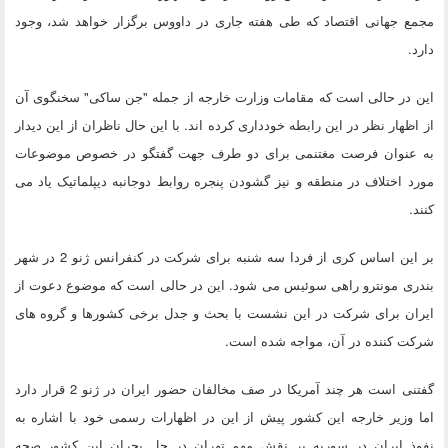
مجمع جهانی اقتصاد که طی هفته جاری در داووس برگزار خواهد شد، وجود
دارد.
این در حالی است که مقامات وزارت خارجه از جمله "جن ساکی" سخنگوی آن
از اظهار نظر در این رابطه خودداری کرده اند. با این حال ناظران از این دیدار
به عنوان فرصت مغتنمی برای دو طرف جهت گفتگو در خصوص موضوعات
مورد اختلاف در منطقه و نیز گشودن پنجره روابط دوجانبه دیپلماتیک یاد می
کنند.
بر این اساس کری از فردا سه شنبه برای شرکت در کنفرانس ژنو 2 در شهر
بندری مونترو راهی سوئیس می شود. این در حالی است که موضوع دعوت از
ایران برای شرکت در این نشست با بحث و جدل برخی کشورها و گروه های
شرکت کننده در آن، مواجه شده است.
گفتنی است هر چند آمریکا در صف مخالفان حضور ایران در ژنو 2 قرار دارد
اما وزیر خارجه این کشور پیش از این در اظهارات رسمی خود با اشاره به
نفوذ ایران در سوریه بر نقش مهم تهران در حل بحران این کشور صحه