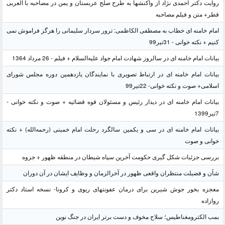
روایت دکتر احمدی نژاد از واکنشها به طرح صلح عربستان و یمن در مصاحبه با العربی
قطر+ متن و فیلم مصاحبه
امام خامنه ای خطاب به مصطفی الکاظمی: ترور سردار سلیمانی را هرگز فراموش نمی
کنیم + نکته خوانی - 31تیر99
بیانات امام خامنه ای در سالروز شهادت امام جواد علیه‌السلام + فیلم - 26 مرداد 1364
بیانات امام خامنه ای در ارتباط تصویری با نمایندگان یازدهمین دوره مجلس شورای
اسلامی+ صوت و نکته خوانی- 22تیر99
بیانات امام خامنه ای در دیدار رئیس و مسئولان قوه قضائیه + صوت و نکته خوانی -
7تیر1399
بیانات امام خامنه ای در سی و یکمین سالگرد رحلت امام خمینی (رحمه‌الله) + نکته
خوانی و صوت
بررسی جزئیات شکل گیری حکومت آخرین سپاه شیطان در منطقه ظهور + جزوه
شأن و فضیلت منتظران واقعی ظهور در آخرالزمان و وظایف ایشان در آن دوران
معجزه بخور جوش شیرین برای درمان عفونتهای ریوی و کرونا- نسخه استاد دکتر
روازاده
بمب الکترومغناطیس؛ سلاح مخوف و دست برتر ایران در جنگ نوین