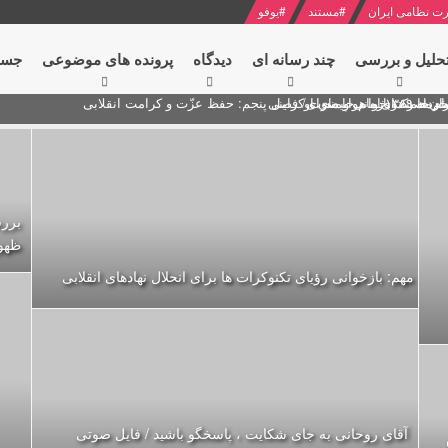
ت نظامی ایران
#
مستند
#
یوفو
حلیل و بررسی
چند رسانه ای
دیدگاه‌
پرونده های موضوعی
جست
ام خامنه ای
ران + نکته خوانی و صوت
 مصر درباره هواپیمای اوکراینی
برر
ظهو
مهم: بازخوانی رؤیای تکنوکرات ها برای انحلال نهادهای انقلابی
آقای روحانی به جای شکایت ، پاسخگو باشید / فایل صوتی