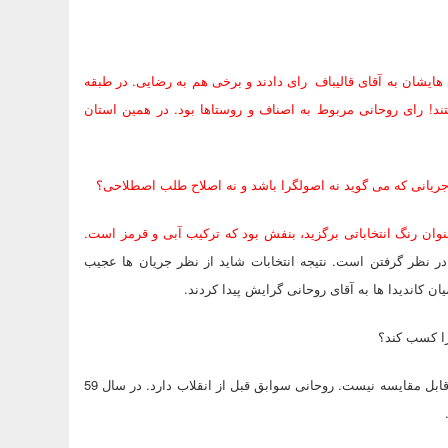
دند و رای دادند، خیلی هایشان به آقای قالیباف رای دادند و برخی هم به رضایی. در طبقه
تند! رای روحانی مربوط به اصناف و روستاها بود. در همین استان
یانی که می گوید نه اصولگرا باشد و نه اصلاح طلب اصطلاحی؟
ان رنگ انتخاباتی برگزید، بنفش بود که ترکیب آبی و قرمز است.
ر نظر گرفتن است. نتیجه انتخابات شاید از نظر جریان ها عجیب
را کسب کند؟
عارف این قدر رای نداشت. ضمن اینکه سوابق روحانی و عارف با هم قابل قابل مقایسه نیست. روحانی سوابق قبل از انقلاب دارد. در سال 59