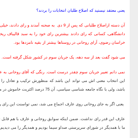
یعنی معتقد نیستید که اصلاح طلبان انتخابات را بردند؟
آن دسته ازاصلاح طلبانی که پس از 9 دی به صحنه آم
دانشگاهی، کسانی که رای دادند بیشترین رای خود را به سبد قالیباف ریخ
خراسان رضوی، آرای روحانی در روستاها بیشتر از بقیه نامزدها بود.
می شود گفت بعد از سه دهه، یک جریان سوم در کشور شکل گرفته است. جر
نمی دانم تعبیر جریان سوم چقدر درست است. رنگی که آقای روحانی به عنو
این انتخاب معنی اش می تواند این باشد که منظورش ترکیب و تعادل را د
باشد، ولی با نگاه جامعه شناسی سیاسی، آن 75 درصد اکثریت خاموش در میان کاندیدا ها به آقای روحانی گرایش پیدا کردند.
یعنی اگر به جای روحانی روی عارف اجماع می شد، نمی تواسنت این رای 
ما با همدیگر در شورای سرپرستی صداو سیما بودیم و همدیگر را می دیدیم.