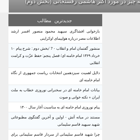
 چیز در مورد اکبر هاشمی رفسنجانی (بخش دوم)
جدیدترین
مطالب
بازخوانی افشاگری سپهبد محمود منصور افسر ارشد
اطلاعات مصر درباره هواپیمای اوکراینی
منشور گفتمان امام و انقلاب - 7 /بخش دوم : شرح پیام ۱۰
خرداد ۱۳۶۹ امام خامنه ای/ فصل پنجم: حفظ عزّت و کرامت
انقلابی
دلایل اهمیت سیزدهمین انتخابات ریاست جمهوری از نگاه
امام خامنه ای
بیانات امام خامنه ای در سخنرانی نوروزی خطاب به ملت
ایران + نکته خوانی و صوت
پیام نوروزی امام خامنه ای به مناسبت آغاز سال ۱۴۰۰
مستند در میانه آتش - اولین و آخرین گفتگوی مطبوعاتی
شهید سپهبد قاسم سلیمانی
چرا شهید قاسم سلیمانی از سردار قاسم سلیمانی برای