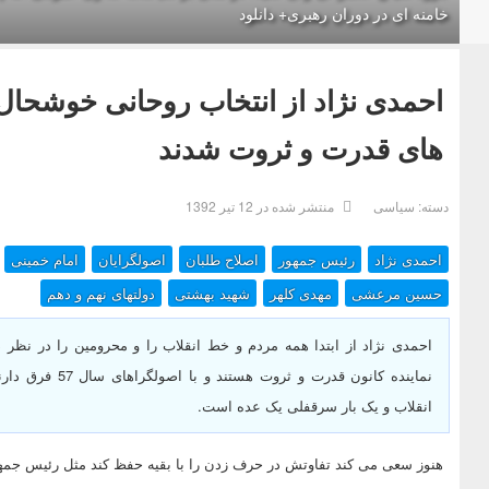
خامنه ای در دوران رهبری+ دانلود
احمدی نژاد از انتخاب روحانی خوشحال 
های قدرت و ثروت شدند
دسته:
سیاسی
منتشر شده در 12 تیر 1392
احمدی نژاد
رئیس جمهور
اصلاح طلبان
اصولگرایان
امام خمینی
حسین مرعشی
مهدی کلهر
شهید بهشتی
دولتهای نهم و دهم
احمدی نژاد از ابتدا همه مردم و خط انقلاب را و محرومین را در نظر دا
نماینده کانون ق
انقلاب و یک بار سرقفلی یک عده است.
هنوز سعی می کند تفاوتش در حرف زدن را با بقیه حفظ کند مثل رئیس جمهو