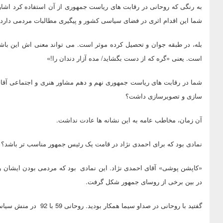
به رنگی که روحانی در رقابت های ریاست جمهوری از آن استفاده کرد اشاره ک
شما این اقدام اثری در فضای سیاسی کشور و پیگیری مطالبات مردمی دارد
بله، در طبقه جوان و تحصیل کرده موثر است. می تواند معنی اش این با
است. یعنی «گره که از دست بگشاید/ مده آزار دندان را!»
شما در رقابت های ریاست جمهوری نهم و دهم مشاور هنری و اجتماعی آقای اح
سازی و تصویرسازی داشت؟
آن زمان، مخاطب عامه به این نشانه ها عادت نداشت.
نمادی بود که برای احمدی نژاد در قامت یک رئیس جمهور مناسب تر باشد؟
«کاپشن پوشی» آقای احمدی نژاد. این نمادی بود که مردمی بودن ایشان را
در بین برخی از روسای جمهور شکل گرفت.
گفتید با روحانی در صداو سیما همکار بودید. روحانی 59 با 92 در منش سیاسی تغییری کرده است؟