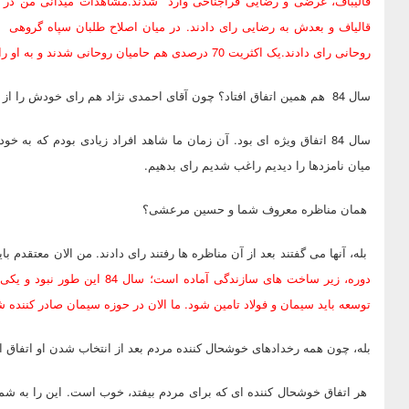
قالیباف، غرضی و رضایی فراجناحی وارد شدند.مشاهدات میدانی من در م
قالیاف و بعدش به رضایی رای دادند. در میان اصلاح طلبان سپاه گروهی
روحانی رای دادند.یک اکثریت 70 درصدی هم حامیان روحانی شدند و به او رای دادند.
سال 84 هم همین اتفاق افتاد؟ چون آقای احمدی نژاد هم رای خودش را از گروهی گرفت که به هاشمی نه گفت.
سال 84 اتفاق ویژه ای بود. آن زمان ما شاهد افراد زیادی بودم که به
میان نامزدها را دیدیم راغب شدیم رای بدهیم.
همان مناظره معروف شما و حسین مرعشی؟
بله، آنها می گفتند بعد از آن مناظره ها رفتند رای دادند. من الان معتقدم ب
دوره، زیر ساخت های سازندگی آما
توسعه باید سیمان و فولاد تامین شود. ما الان در حوزه سیمان صادر کنن
بله، چون همه رخدادهای خوشحال کننده مردم بعد از انتخاب شدن او اتفاق ا
هر اتفاق خوشحال کننده ای که برای مردم بیفتد، خوب است. این را به شم