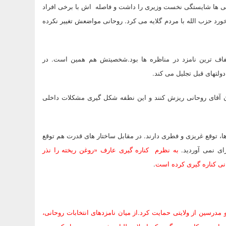
خیلی ها شایستگی نخست وزیری را داشت و فاصله اش با برخی افراد
ورد حزب الله با مردم گلایه می کرد. روحانی مواضعش تغییر نکرده
اف ترین نامزد در مناظره ها بود.شخصیتش هم همین است. در
ولتهای قبل تجلیل می کند.
ان آقای روحانی ریزش کنند و این نطفه شکل گیری مشکلات داخلی
ا، توقع غریزی و فطری دارند. در مقابل ساختار های قدرت هم توقع
ای نمی آوردید.
به نظرم کناره گیری عارف «روغن ریخته را نذر
نی کناره گیری کرده است
.
 مدرسین از ولایتی حمایت کرد.از میان نامزدهای انتخابات روحانی،