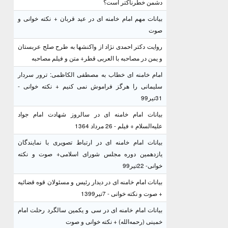
دشمن خطرناکتر است؟
بیانات مهم امام خامنه ای در عید قربان + نکته خوانی و
صوت
روایت دکتر احمدی نژاد از واکنشها به طرح صلح عربستان
و یمن در مصاحبه با العربی قطر+ متن و فیلم مصاحبه
امام خامنه ای خطاب به مصطفی الکاظمی: ترور سردار
سلیمانی را هرگز فراموش نمی کنیم + نکته خوانی -
31تیر99
بیانات امام خامنه ای در سالروز شهادت امام جواد
علیه‌السلام + فیلم - 26 مرداد 1364
بیانات امام خامنه ای در ارتباط تصویری با نمایندگان
یازدهمین دوره مجلس شورای اسلامی+ صوت و نکته
خوانی- 22تیر99
بیانات امام خامنه ای در دیدار رئیس و مسئولان قوه قضائیه
+ صوت و نکته خوانی - 7تیر1399
بیانات امام خامنه ای در سی و یکمین سالگرد رحلت امام
خمینی (رحمه‌الله) + نکته خوانی و صوت