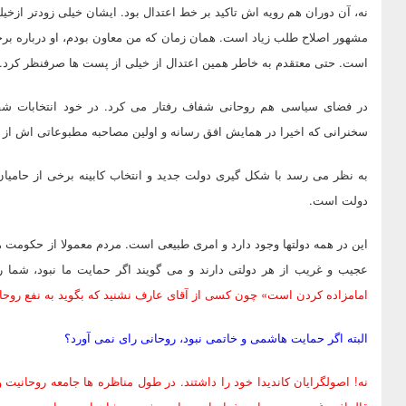
نه، آن دوران هم رویه اش تاکید بر خط اعتدال بود. ایشان خیلی زودتر از
مشهور اصلاح طلب زیاد است. همان زمان که من معاون بودم، او درباره برخ
است. حتی معتقدم به خاطر همین اعتدال از خیلی از پست ها صرفنظر کرد.
در فضای سیاسی هم روحانی شفاف رفتار می کرد. در خود انتخابات شف
سخنرانی که اخیرا در همایش افق رسانه و اولین مصاحبه مطبوعاتی اش از د
به نظر می رسد با شکل گیری دولت جدید و انتخاب کابینه برخی از حامی
دولت است.
این در همه دولتها وجود دارد و امری طبیعی است. مردم معمولا از حکومت ه
عجیب و غریب از هر دولتی دارند و می گویند اگر حمایت ما نبود، شما ر
امامزاده کردن است» چون کسی از آقای عارف نشنید که بگوید به نفع روحا
البته اگر حمایت هاشمی و خاتمی نبود، روحانی رای نمی آورد؟
نه! اصولگرایان کاندیدا خود را داشتند. در طول مناظره ها جامعه روحانیت و