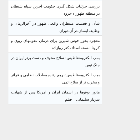
بررسی جزئیات شکل گیری حکومت آخرین سپاه شیطان
در منطقه ظهور + جزوه
شأن و فضیلت منتظران واقعی ظهور در آخرالزمان و
وظایف ایشان در آن دوران
معجزه بخور جوش شیرین برای درمان عفونتهای ریوی و
کرونا- نسخه استاد دکتر روازاده
بمب الکترومغناطیس؛ سلاح مخوف و دست برتر ایران در
جنگ نوین
بمب الکترومغناطیس؛ برهم زننده معادلات نظامی و فراتر
و مخرب تر از سلاح اتمی
مانور یوفوها در آسمان ایران و آمریکا پس از شهادت
سردار سلیمانی + فیلم