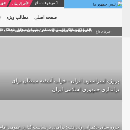
موضوعات داغ
#
آخرالزمان
#
قدر
صفحه اصلی
مطالب ویژه
ت
منشور گفتمان امام و انقلاب - 7 /بخش دوم : شرح پیام ۱۰ خرداد ۱۳۶۹ امام خامنه ای/ فصل پنجم: حفظ عزّت و کرامت انقلابی
پیام نوروزی امام خامنه ای به مناسبت آغاز سال ۱۴۰۰
دلایل اهمیت سیزدهمین انتخابات ریاست جمهوری از نگاه ام
بیانات امام خامنه ای در سخنرانی نوروزی خطاب به ملت ای
بازخوانی افشاگری سپهبد محمود منصور افسر ارشد اطلاعات
خبرهای داغ
پروژه لیبیزاسیون ایران - خواب آشفته شیطان برای
براندازی جمهوری اسلامی ایران
جزوه سیاق حکمرانی ولی فقیه؛ درآمدی بر سیاست گذاری عمومی امام