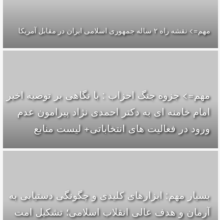
مهم=> نقشه راه ۲ ساله جمهوری اسلامی ایران در مقابل آمریکا
مهم=> جزوه جنگ احزاب : با نگاهی بر توصیه اخیر
امام خامنه ای به دکتر احمدی نژاد پیرامون عدم
ورود در فعالیت های انتخاباتی+ لیست منابع
بسیار مهم: ابزارهای کلیدی و چگونگی دستیابی به
آرمان و هدف عالی انقلاب اسلامی؛ تشکیل امت