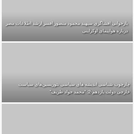
بازخوانی افشاگری سپهبد محمود منصور افسر ارشد اطلاعات مصر
درباره هواپیمای اوکراینی
چارچوب شناسی اندیشه های سیاسی تئوریسین‌های سیاست
خارجی دولت یازدهم-2: "محمد جواد ظریف"