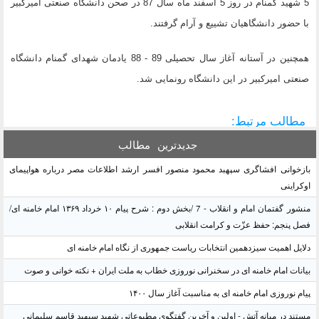
5 شهید گمنام در روز 5 اسفند ماه سال 87 در صحن دانشگاه صنعتی امیرکبیر
با حضور دانشگاهیان تشییع و آرام گرفتند.
همچنین در آستانه آغاز سال تحصیلی 89 - 88 یادمان شهدای گمنام دانشگاه
صنعتی امیرکبیر در این دانشگاه رونمایی شد.
مطالب مرتبط:
جدیدترین
مطالب
بازخوانی افشاگری سپهبد محمود منصور افسر ارشد اطلاعات مصر درباره هواپیمای
اوکراینی
منشور گفتمان امام و انقلاب - 7 /بخش دوم : شرح پیام ۱۰ خرداد ۱۳۶۹ امام خامنه ای/
فصل پنجم: حفظ عزّت و کرامت انقلابی
دلایل اهمیت سیزدهمین انتخابات ریاست جمهوری از نگاه امام خامنه ای
بیانات امام خامنه ای در سخنرانی نوروزی خطاب به ملت ایران + نکته خوانی و صوت
پیام نوروزی امام خامنه ای به مناسبت آغاز سال ۱۴۰۰
مستند در میانه آتش - اولین و آخرین گفتگوی مطبوعاتی شهید سپهبد قاسم سلیمانی