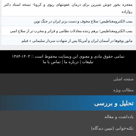
معجزه بخور جوش شیرین برای درمان عفونتهای ریوی و کرونا- نسخه استاد دکتر
روازاده
بمب الکترومغناطیس؛ سلاح مخوف و دست برتر ایران در جنگ نوین
بمب الکترومغناطیس؛ برهم زننده معادلات نظامی و فراتر و مخرب تر از سلاح اتمی
مانور یوفوها در آسمان ایران و آمریکا پس از شهادت سردار سلیمانی + فیلم
تمامی حقوق مادی و معنوی این وبسایت محفوظ است :: ۱۴۰۳-۱۳۸۴
تبلیغات
|
درباره ما
|
تماس با ما
صفحه اصلی
مطالب ویژه
تحلیل و بررسی
یادداشت و مقاله
نکته‌خوانی (تبیین دیدگاه)