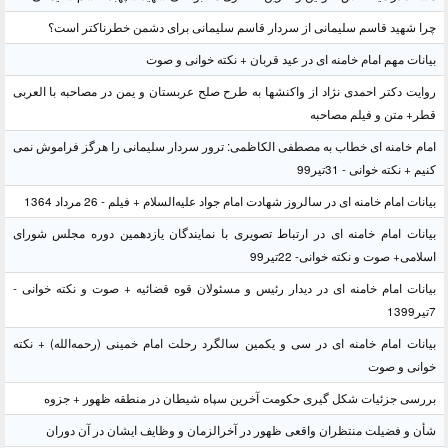
چرا شهید قاسم سلیمانی از سردار قاسم سلیمانی برای دشمن خطرناکتر است؟
بیانات مهم امام خامنه ای در عید قربان + نکته خوانی و صوت
روایت دکتر احمدی نژاد از واکنشها به طرح صلح عربستان و یمن در مصاحبه با العربی
قطر+ متن و فیلم مصاحبه
امام خامنه ای خطاب به مصطفی الکاظمی: ترور سردار سلیمانی را هرگز فراموش نمی
کنیم + نکته خوانی - 31تیر99
بیانات امام خامنه ای در سالروز شهادت امام جواد علیه‌السلام + فیلم - 26 مرداد 1364
بیانات امام خامنه ای در ارتباط تصویری با نمایندگان یازدهمین دوره مجلس شورای
اسلامی+ صوت و نکته خوانی- 22تیر99
بیانات امام خامنه ای در دیدار رئیس و مسئولان قوه قضائیه + صوت و نکته خوانی -
7تیر1399
بیانات امام خامنه ای در سی و یکمین سالگرد رحلت امام خمینی (رحمه‌الله) + نکته
خوانی و صوت
بررسی جزئیات شکل گیری حکومت آخرین سپاه شیطان در منطقه ظهور + جزوه
شأن و فضیلت منتظران واقعی ظهور در آخرالزمان و وظایف ایشان در آن دوران