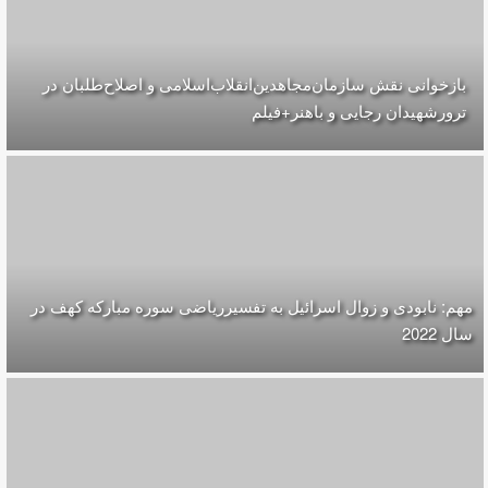
بازخوانی نقش سازمان‌مجاهدین‌انقلاب‌اسلامی و اصلاح‌طلبان در
ترورشهیدان رجایی و باهنر+فیلم
مهم: نابودی و زوال اسرائیل به تفسیرریاضی سوره مبارکه کهف در
سال 2022