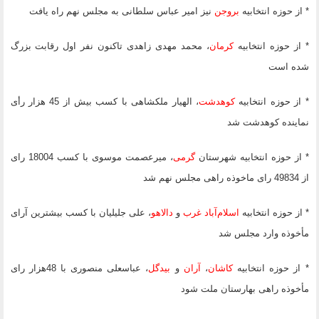
* از حوزه انتخابیه
بروجن
نیز امیر عباس سلطانی به مجلس نهم راه یافت
* از حوزه انتخابیه
کرمان
، محمد مهدی زاهدی تاکنون نفر اول رقابت بزرگ
شده است
* از حوزه انتخابیه
کوهدشت
، الهیار ملکشاهی با کسب بیش از 45 هزار رأی
نماینده کوهدشت شد
* از حوزه انتخابیه شهرستان
گرمی
، میرعصمت موسوی با کسب 18004 رای
از 49834 رای ماخوذه راهی مجلس نهم شد
* از حوزه انتخابیه
اسلام‌آباد
غرب
و
دالاهو
، علی جلیلیان با کسب بیشترین آرای
مأخوذه وارد مجلس شد
* از حوزه انتخابیه
کاشان
،
آران
و
بیدگل
، عباسعلی منصوری با 48هزار رای
مأخوذه راهی بهارستان ملت شود