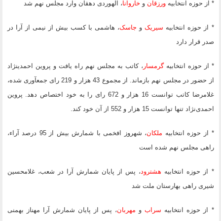
* از حوزه انتخابیه
ورزقان
و
خاروانا
، الهوردی دهقان وارد مجلس
نهم شد
* از حوزه انتخابیه
سیریک
و
جاسک
، هاشمی با کسب بیش از نیمی از آرا در
صدر قرار دارد
* از حوزه انتخابیه
گرمسار
، کاتب به مجلس نهم راه یافت و پروین احمدی‏نژاد
از حضور در مجلس نهم بازماند. از مجموع 43 هزار و 219 رای جمع‏آوری شده،
غلامرضا کاتب توانست 16 هزار و 672 رای را به خود اختصاص دهد. پروین
احمدی‌نژاد تنها توانست 15 هزار و 552 از آن خود کند.
* از حوزه انتخابیه
ملکان
، شهروز افخمی با شمارش بیش از 95
درصد آراء،
راهی مجلس نهم شده است
* از حوزه انتخابیه
هشترود
، پس از پایان شمارش آرا در شعب، غلامحسین
شیری راهی بهارستان ملت شد
* از حوزه انتخابیه
سراب
و
مهربان
، پس از پایان شمارش آرا مهناز بهمنی