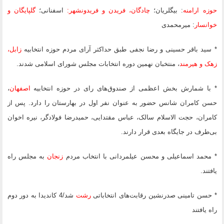
حوزه ارامنه
: بیگلریان؛
چادگان،
فریدن و فریدونشهر
:
اسفنانی؛
گلپایگان و
خوانسار
: میرمحمدی
* سید باقر حسینی و رضا نجفی طبق حداکثر آرای مردم حوزه‌ انتخابیه
زابل،
زهک و هیرمند
، منتخبان نهمین دوره انتخابات مجلس شورای اسلامی شدند.
* با شمارش بخش اعظمی از صندوق‌های رای در حوزه انتخابیه
اصفهان
،
حسن کامران شانس حضور به عنوان نفر اول در بهارستان را دارد. پس از
کامران، حجت الاسلام سالک، عباس مقتدایی، حمیدرضا فولادگر، نیره اخوان
بی‌طرف در جایگاه بعدی قرار دارند.
* محمد اسماعیلی و محسن عیلمردانی با انتخاب مردم
زنجان
به مجلس راه
یافتند.
* حسن تامینی صدرنشین رقابت‌های انتخاباتی
رشت
شد/4 کاندیدا به دور دوم
راه یافتند