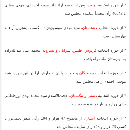
* از حوزه انتخابیه
نهاوند
، پس از تجمیع آراء 141 شعبه اخذ رای، مهدی سنایی
با 40542 رأی مجدداً نماینده مجلس شد
* از حوزه انتخابیه
دشتستان
، سید مهدی موسوی‌نژاد با کسب بیشترین آراء به
بهارستان رفت
* از حوزه انتخابیه
فردوس، طبس، سرایان و
بشرویه
، محمد علی عبدالله‌زاده
به بهارستان ملت راه یافت
* از حوزه انتخابیه
دیر، کنگان و جم،
با پایان شمارش آرا در این حوزه، شیخ
موسی احمدی راهی مجلس شد
* از حوزه انتخابیه
دشتی و تنگستان
، حجت‌الاسلام سید محمدمهدی پورفاطمی
‌برای چهارمین بار نماینده مردم شد
* از حوزه انتخابیه
آستارا
، از مجموع 47 هزار و 194 رأی، صفر نعیمی‌زر با
کسب 23 هزار و 743 رأی نماینده مجلس شد