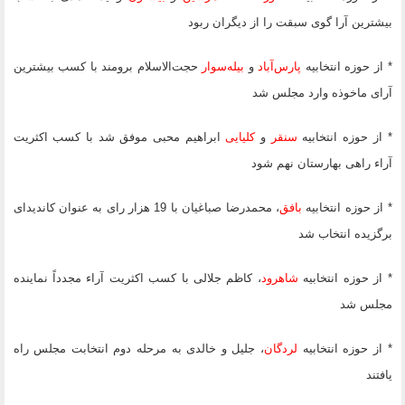
بیشترین آرا گوی سبقت را از دیگران ربود
* از حوزه انتخابیه
پارس‌آباد
و
بیله‌سوار
حجت‌الاسلام برومند با کسب بیشترین
آرای ماخوذه وارد مجلس شد
* از حوزه انتخابیه
سنقر
و
کلیایی
ابراهیم محبی موفق شد با کسب اکثریت
آراء راهی بهارستان نهم شود
* از حوزه انتخابیه
بافق
، محمدرضا صباغیان با 19 هزار رای به عنوان کاندیدای
برگزیده انتخاب شد
* از حوزه انتخابیه
شاهرود
، کاظم جلالی با کسب اکثریت آراء مجدداً نماینده
مجلس شد
* از حوزه انتخابیه
لردگان
، جلیل و خالدی به مرحله دوم انتخابت مجلس راه
یافتند