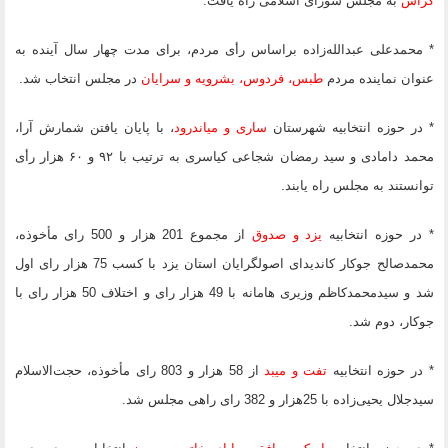
گراش
به مجلس شورای اسلامی راه یافت.
* محمدعلی عبدالله‌زاده براساس رأی مردم، برای مدت چهار سال آینده به
عنوان نماینده مردم
طبس، فردوس، بشرویه و سرایان
در مجلس انتخاب شد.
* در حوزه انتخابیه شهرستان
ساری و میاندرود
، با پایان یافتن شمارش آرا،
محمد دامادی و سید رمضان شجاعی کیاسری به ترتیب با ۹۲ و ۶۰ هزار رأی
توانستند به مجلس راه یابند.
* در حوزه انتخابیه
یزد و صدوق
از مجموع 201 هزار و 500 رای مأخوذه،
محمدصالح جوکار کاندیدای اصولگرایان استان یزد با کسب 75 هزار رای اول
شد و سیدمحمدکاظم وزیری هامانه با 49 هزار رای و اختلاف 50 هزار رای با
جوکار، ‌دوم شد.
* در حوزه انتخابیه
تفت و میبد
از 58 هزار و 803 رای مأخوذه، حجت‌الاسلام
سیدجلال یحیی‌زاده با 25هزار و 382 رای راهی مجلس شد.