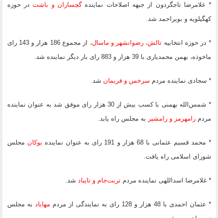
* غلامرضا تاجگردون از جبهه اصلاحات نماینده
گچساران و باشت
در حوزه
کهگیلویه و بویراحمد شد.
* در حوزه انتخابیه
تالش، رضوانشهر و ماسال
، از مجموع 186 هزار و 143 رای
ماخوذه، بهمن محمدیاری با 39 هزار و 883 رای بار دیگر نماینده شد.
* سجادی نماینده مردم
سرخس و فریمان
شد.
* شمس‌الله بهمنی با کسب بیش از 30 هزار رای موفق شد به عنوان نماینده
مردم
رامهرمز و رامشیر
به مجلس راه یابد.
* محمد قسیم عثمانی با 68 هزار و 191 رای به عنوان نماینده
بوکان
مجلس
شورای اسلامی راه یافت.
* غلامرضا اسداللهی نماینده مردم
تربت‌‌جام و تایباد
شد.
* عثمان احمدی با 48 هزار و 128 رای به نمایندگی از مردم
مهاباد
به مجلس