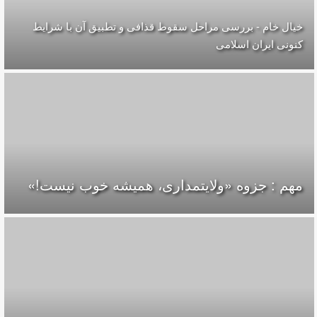
خیال خام - بررسی مراحل سقوط قذافی و تطبیق آن با شرایط
کنونی ایران اسلامی
مهم : جزوه «ولایتمداری، همیشه خوب نیست!»