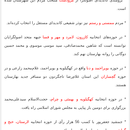
* برومندی کاندیدای اصولگرا از
مرودشت
منتخب مردم این شهرستان شده
است.
* مردم
ممسنی و رستم
نیز نوذر شفیعی کاندیدای مستقل را انتخاب کرده‌اند.
* در حوزه‌های انتخابیه
کازرون، لامرد و مهر و فسا
جبهه متحد اصولگرایان
توانسته است که شاهین محمدصادقی، سید موسی موسوی و محمد حسین
دوگانی را روانه بهارستان نهم کند.
* در حوزه
بویراحمد و دنا
واقع در کهگیلویه و بویراحمد، غلام‌محمد زارعی و در
حوزه
گچساران
این استان غلام‌رضا تاجگردون دو مسافر جدید بهارستان
هستند.
* در حوزه انتخابیه
کهگیلویه و بهمئی و چرام
، حجت‌الاسلام سیدعلی‌محمد
بزرگواری برای دومین بار پیاپی به مجلس شورای اسلامی راه یافت.
* جمشید جعفرپور با کسب 56 هزار رأی از حوزه انتخابیه
لارستان، خنج و