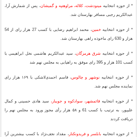
* از حوزه انتخابیه
مینودشت، کلاله، مراوه‎تپه و گمیشان
، پس از شمارش آرا،
عبدالکریم رجبی مسافر بهارستان شد.
* از حوزه انتخابیه
خمین
، محمد ابراهیم رضایی با کسب 27 هزار رای از 54
هزار و 630 رای ماخوذه راهی بهارستان شد.
* از حوزه انتخابیه
شرق هرمزگان
، سید عبدالکریم هاشمی نخل ابراهیمی با
کسب 101 هزار و 395 رای موفق به راهیابی به مجلس نهم شد
* از حوزه انتخابیه
نوشهر و چالوس
، قاسم احمدی‌لاشکی با ۱۶۹ هزار رای
نماینده مجلس نهم شد.
* از حوزه انتخابیه
قائمشهر، سوادکوه و جویبار،
سید هادی حسینی و کمال
علیپور، به ترتیب با کسب 61 و ۵۸ هزار رأی مجوز ورود به مجلس نهم را
دریافت کردند
* از حوزه انتخابیه
بابلسر و فریدونکنار
، مقداد نجف‌نژاد با کسب بیشترین آرا