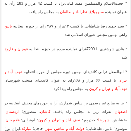
* حجت‌الاسلام والمسلمین مفید کیایی‌نژاد با کسب 42 هزار و 183 رأی به
عنوان نماینده
ساوجبلاغ، نظراباد و طالقان
به مجلس راه یافت.
* سید حمید رضا طباطبایی با کسب ۱۳هزار و ۲۸۷ رای از حوزه انتخابیه
نایین
راهی نهمین مجلس شورای اسلامی شد.
* هادی شوشتری با 47200رای نماینده مردم در حوزه انتخابیه
قوچان و فاروج
شد.
* ابوالفضل ترابی کاندیدای نهمین دوره مجلس از حوزه انتخابیه
نجف آباد و
تیران
با کسب ۶۶ هزار و ۱۶۸رای به عنوان کاندیدای منتخب شهرستان
نجف‌آباد و تیران
و کرون
به مجلس راه پیدا کرد.
* بنا به منابع غیر رسمی بر اساس شمارش آرا در حوزه‌های مختلف انتخابیه در
اصفهان
نفرات زیر به مجلس راه یافتند:
کاشان
: منصوری؛
اردستان
:
بخشایش؛
شهرضا
: حیدرپور؛
نجف آباد
و تیران و کرون
: ابوترابی؛
فلاورجان
:
موسوی؛
نایین
: طباطبایی؛
دولت آباد و شاهین شهر
: حاجی؛
مبارکه
:ایران پور؛