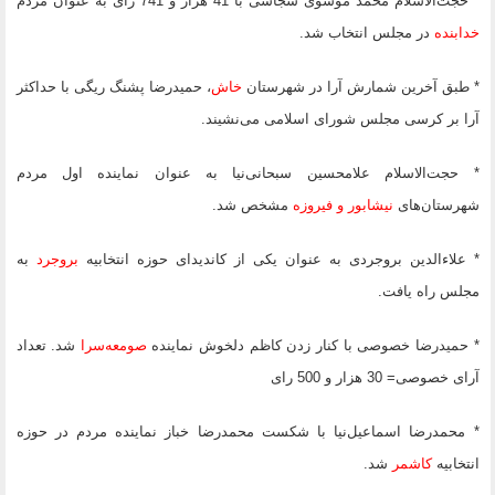
* حجت‌الاسلام محمد موسوی سجاسی با 41 هزار و 741 رای به عنوان مردم
خدابنده
در مجلس انتخاب شد.
* طبق آخرین شمارش آرا در شهرستان
خاش
، حمیدرضا پشنگ ریگی با حداکثر
آرا بر کرسی مجلس شورای اسلامی می‌نشیند.
* حجت‌الاسلام علامحسین سبحانی‌نیا به عنوان نماینده اول مردم
شهرستان‌های
نیشابور و فیروزه
م
شخص شد.
* علاءالدین بروجردی به عنوان یکی از کاندیدای حوزه انتخابیه
بروجرد
به
مجلس راه یافت.
* حمیدرضا خصوصی با کنار زدن کاظم دلخوش نماینده
صومعه‌سرا
شد. تعداد
آرای خصوصی= 30 هزار و 500 رای
* محمدرضا اسماعیل‌نیا با شکست محمدرضا خباز نماینده مردم در حوزه
انتخابیه
کاشمر
شد.