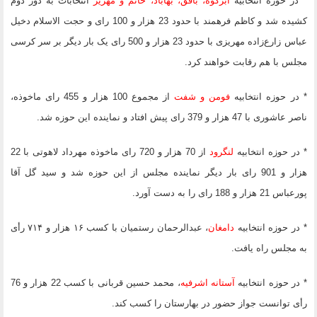
* در حوزه انتخابیه
ابرکوه، بافق، بهاباد، خاتم و مهریز
انتخابات به دور دوم
کشیده شد و کاظم فرهمند با حدود 23 هزار و 100 رای و حجت الاسلام دخیل
عباس زارع‌زاده مهریزی با حدود 23 هزار و 500 رای یک بار دیگر بر سر کرسی
مجلس با هم رقابت خواهند کرد.
* در حوزه انتخابیه
فومن و شفت
از مجموع 100 هزار و 455 رای ماخوذه،
ناصر عاشوری با 47 هزار و 379 رای پیش افتاد و نماینده این حوزه شد.
* در حوزه انتخابیه
لنگرود
از 70 هزار و 720 رای ماخوذه مهرداد لاهوتی با 22
هزار و 901 رای بار دیگر نماینده مجلس از این حوزه شد و سید گل آقا
پورعباس 21 هزار و 188 رای را به دست آورد.
* در حوزه انتخابیه
دامغان
، عبدالرحمان رستمیان با کسب ۱۶ هزار و ۷۱۴ رأی
به مجلس راه یافت.
* در حوزه انتخابیه
آستانه اشرفیه
، محمد حسین قربانی با کسب 22 هزار و 76
رأی توانست جواز حضور در بهارستان را کسب کند.