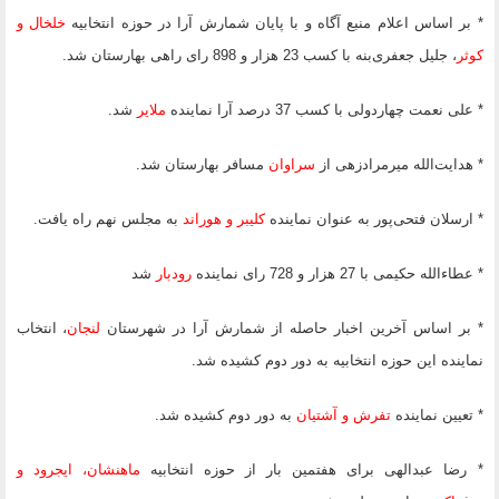
* بر اساس اعلام منبع آگاه و با پایان شمارش آرا در حوزه انتخابیه
خلخال و
کوثر
، جلیل جعفری‌بنه با کسب 23 هزار و 898 رای راهی بهارستان شد.
* علی نعمت چهاردولی با کسب 37 درصد آرا نماینده
ملایر
شد.
* هدایت‌الله میرمرادزهی از
سراوان
مسافر بهارستان شد.
* ارسلان فتحی‌پور به عنوان نماینده
کلیبر و هوراند
به مجلس نهم راه یافت.
* عطاءالله حکیمی با 27 هزار و 728 رای نماینده
رودبار
شد
* بر اساس آخرین اخبار حاصله از شمارش آرا در شهرستان
لنجان
، انتخاب
نماینده این حوزه انتخابیه به دور دوم کشیده شد.
* تعیین نماینده
تفرش و آشتیان
به دور دوم کشیده شد.
* رضا عبدالهی برای هفتمین بار از حوزه انتخابیه
ماهنشان، ایجرود و