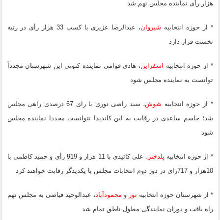
هزار رأی نماینده مجلس نهم شد
* از حوزه انتخابیه
شیروان
، عبدالرضا عزیزی با کسب 33 هزار رأی در رتبه
نخست قرار دارد
* از حوزه انتخابیه
اسفراین
، هادی قوامی نماینده کنونی این شهرستان مجدداً
توانست به نماینده مجلس شود
* از حوزه انتخابیه
شوش
، سید راضی نوری با رای 67 درصدی راهی مجلس
شد؛ جاسم ساعدی در رقابت به این کاندیدا نتوانست مجددا نماینده مجلس
شود
* از حوزه انتخابیه
پلدختر
، علی کائیدی با 11 هزار و 919 رأی و حمید کاظمی با
10هزار و 717رای در دور دوم انتخابات مجلس با یکدیدگر رقابت خواهند کرد
* از شهرستان حوزه انتخابیه
نور
و
محمودآباد
، عبدالوحید فیاضی به مجلس نهم
راه یافت و دوران نمایندگی مطول ناطق تمام شد