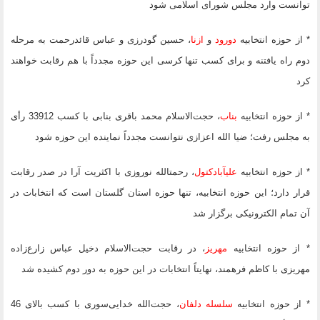
توانست وارد مجلس شورای اسلامی شود
* از حوزه انتخابیه
دورود
و
ازنا
، حسین گودرزی و عباس قائد
رحمت به مرحله
دوم راه یافتنه و برای کسب تنها کرسی این حوزه مجدداً با هم رقابت خواهند
کرد
* از حوزه انتخابیه
بناب
، حجت‌الاسلام محمد باقری بنابی با کسب 33912 رأی
به مجلس رفت؛ ضیا الله اعزازی نتوانست مجدداً نماینده این حوزه شود
* از حوزه انتخابیه
علی‎آبادکتول
، رحمت‎الله نوروزی با اکثریت آرا در صدر رقابت
قرار دارد؛ این حوزه انتخابیه، تنها حوزه استان گلستان است که انتخابات در
آن تمام الکترونیکی برگزار شد
* از حوزه انتخابیه
مهریز
، در رقابت حجت‌الاسلام دخیل عباس زارع‌زاده
مهریزی با کاظم فرهمند، نهایتاً انتخابات در این حوزه به دور دوم کشیده شد
* از حوزه انتخابیه
سلسله دلفان
، حجت‌الله خدایی‌سوری با کسب بالای 46