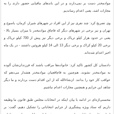
موادمخدر دست بر نمی‌دارند و در این باند‌های مافیایی حضور دارند را به
مجازات اشد، یعنی اعدام رساندیم.
وی تصریح کرد: چند نفری نیز از این افراد در شهرهای شیراز، کرمان، یاسوج و
تهران و نیز برخی در شهرهای دیگر که قاچاق موادمخدر با میزان بسیار بالا -
یعنی در حدود هزار کیلو تریاک و برخی دیگر نیز پیش از 700 کیلو تریاک و
برخی 20 کیلو کراک و برخی دیگر 13 الی 14 کیلو هروئین داشتند - در یک ماه
اخیر اعدام شده‌اند.
دادستان کل کشور تاکید کرد: خانواده‌ها مراقب باشند که فرزندان‌شان آلوده
به موادمخدر نشوند، هم‌چنین به قاچاقچیان موادمخدر هشدار می‌دهم که
عواقب کار خود را بدانند. ان‌شاءالله که از این اقدام دست بردارند و ما دیگر
شاهد این جرایم و همچنین مجازات اعدام نباشیم.
محسنی‌اژه‌ای در ادامه با بیان اینکه در انتخابات مجلس طبق قانون ما وظیفه
داریم که ستاد ویژه پیشگیری از جرایم انتخاباتی را تشکیل دهیم، گفت: بر