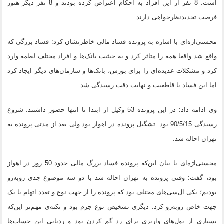
است. 8 نفر از این افراد به احکام اعتراض کرده بودند و 8 نفر دیگر هنوز
فرصت تجدیدنظرخواهی دارند.
محسنی‌اژه‌ای با اشاره به پرونده فساد مالی خاطرنشان کرد: فساد بزرگی که
واقع شد واقعا همه را متاثر کرد و به حیثیت بانک‌ها و افراد مختلف لطمه وارد
کرد و مشکلات عدیده‌ای را برای بورس، بانک‌ها و سازمان‌های دیگر ایجاد کرد
اما این فساد با قاطعیت و نهایت دقت رسیدگی شد.
وی ادامه داد: در این پرونده 53 وکیل از ابتدا تا انتها حضور داشتند. شروع
رسیدگی 90/5/15 بود. تشگیل پرونده در اهواز بود ولی بعد از مدتی پرونده به
تهران احاله شد.
محسنی‌اژه‌ای با بیان این‌که پرونده فساد بزرگ مالی حدود 50 روز در اهواز
بود، گفت: وقتی پرونده به تهران احاله شد با دو سه موضوع جدی روبه‌رو
بودیم؛ یکی ال‌سی‌های مختلف بود که پرونده را از جهت نوع و تعدد اتهام با یک
جهت خاص روبه‌رو کرد. دیگری تشخیص نوع جرم بود و نکته‌ی مهم‌تر این‌که
بسیاری از پول‌های واریزی برای رد گم کردن بود و ردیابی این حساب‌ها