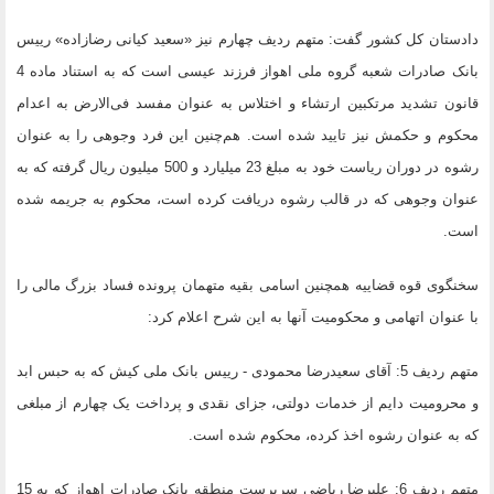
دادستان کل کشور گفت: متهم ردیف چهارم نیز «سعید کیانی رضازاده» رییس
بانک صادرات شعبه گروه ملی اهواز فرزند عیسی است که به استناد ماده 4
قانون تشدید مرتکبین ارتشاء و اختلاس به عنوان مفسد فی‌الارض به اعدام
محکوم و حکمش نیز تایید شده است. هم‌چنین این فرد وجوهی را به عنوان
رشوه در دوران ریاست خود به مبلغ 23 میلیارد و 500 میلیون ریال گرفته که به
عنوان وجوهی که در قالب رشوه دریافت کرده است، محکوم به جریمه شده
است.
سخنگوی قوه قضاییه همچنین اسامی بقیه متهمان پرونده فساد بزرگ مالی را
با عنوان اتهامی و محکومیت آنها به این شرح اعلام کرد:
متهم ردیف 5: آقای سعیدرضا محمودی - رییس بانک ملی کیش که به حبس ابد
و محرومیت دایم از خدمات دولتی، جزای نقدی و پرداخت یک چهارم از مبلغی
که به عنوان رشوه اخذ کرده، محکوم شده است.
متهم ردیف 6: علیرضا ریاضی سرپرست منطقه بانک صادرات اهواز که به 15