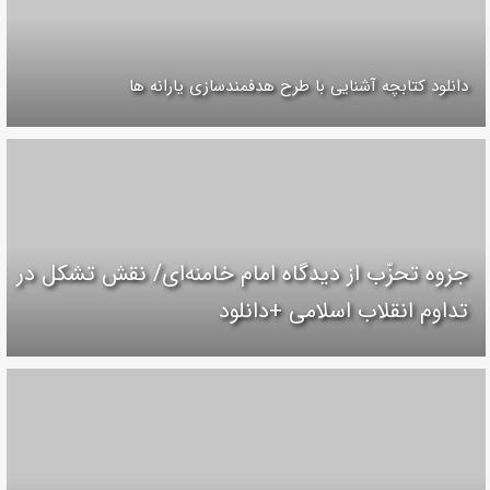
دانلود کتابچه آشنایی با طرح هدفمندسازی یارانه ها
جزوه تحزّب از دیدگاه امام خامنه‌ای/ نقش تشکل در
تداوم انقلاب اسلامی +دانلود