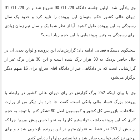
وی یادآور شد: اولین جلسه دادگاه 29/ 11/ 90 شروع شد و در 29/ 11/ 91
دیوان عالی کشور حکم متهمان این پرونده را تایید کرد و حدود یک سال
رسیدگی به این پرونده طول کشید. آیا از نظر شما یک و سال نیم زمان زیادی
برای رسیدگی به چنین پرونده‌ایی با این حجم زیاد است؟
سخنگوی دستگاه قضایی ادامه داد: گزارش‌های این پرونده و لوایح بعدی آن در
حال حاضر نزدیک به 30 هزار برگ شده است و این 30 هزار برگ غیر از
گزارشاتی است که در دادگاهی غیر از دادگاه آقای سراج برای 16 متهم دیگر
برگزار می‌شود.
وی با بیان اینکه 252 برگ گزارش در رای دیوان عالی کشور در رابطه با
پرونده بزرگ فساد مالی بانکی است، گفت: جا دارد بار دیگر من از وزارت
اطلاعات، بازررسی کل کشور و کمیسیون اصل 90 تشکر کنم. با توجه به حجم
کاری که این پرونده داشت توانستیم کار را به نحو احسن پیش ببریم؛ چرا که
از بیش از 250 نفر فقط به عنوان متهم در این پرونده بازجویی شدند و برای
برخی نیز کیفرخواست صادر شد و توانستیم پولها را ردیابی کنیم.