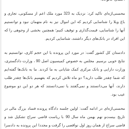
محسنی‌اژه‌ای تاکید کرد: نزدیک به 323 مورد ملک اعم از مسکونی، تجاری و
باغ ویلا را شناسایی کردیم که این اموال نیز به نام متهمان نبود و توانستیم
آنها را شناسایی،‌ قیمت‌گذاری و توقیف کنیم؛ همچنین بخشی از وجوهی را که
این افراد در بانک‌های دیگر داشتند، شناسایی کردیم.
دادستان کل کشور گفت: در مورد این پرونده با این حجم کاری، توانستیم به
نتایج خوبی برسیم. مجلس به خصوص کمیسیون اصل 90 ، وزارت دادگستری،
وزارت دارایی و بانک مرکزی کمک شایانی به ما کردند. ما به بانک‌ها گفته‌ایم
که شما چقدر طلب دارید؟ دو ماه تلاش کردیم که بفهمیم بانک‌ها چقدر طلب
دارند، آنها می‌دانستند و نمی‌گفتند یا نمی‌دانستند که هر دو این دو موضوع
عیب بود.
محسنی‌اژه‌ا‌ی در ادامه گفت: اولین جلسه دادگاه پرونده فساد بزرگ مالی در
تاریخ بیست‌و نهم بهمن ماه سال 90 با ریاست قاضی سراج تشکیل شد و
قاضی سراج از همان روز اول نواقصی را گرفت و مجددا این پرونده به دادسرا