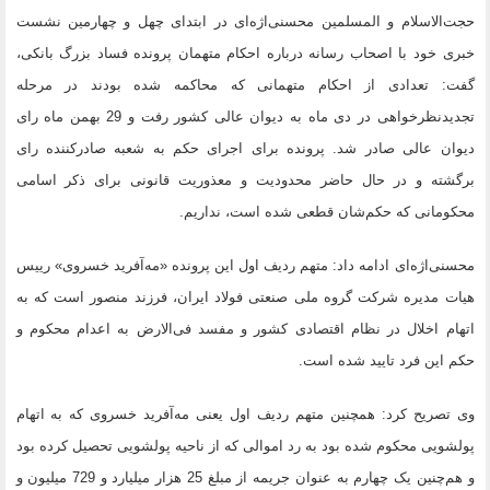
حجت‌الاسلام و المسلمین محسنی‌اژه‌ای در ابتدای چهل و چهارمین نشست
خبری خود با اصحاب رسانه درباره احکام متهمان پرونده فساد بزرگ بانکی،
گفت: تعدادی از احکام متهمانی که محاکمه شده بودند در مرحله
تجدیدنظرخواهی در دی ماه به دیوان عالی کشور رفت و 29 بهمن ماه رای
دیوان عالی صادر شد. پرونده برای اجرای حکم به شعبه صادرکننده رای
برگشته و در حال حاضر محدودیت و معذوریت قانونی برای ذکر اسامی
محکومانی که حکم‌شان قطعی شده است، نداریم.
محسنی‌اژه‌ای ادامه داد: متهم ردیف اول این پرونده «مه‌آفرید خسروی» رییس
هیات مدیره شرکت گروه ملی صنعتی فولاد ایران، فرزند منصور است که به
اتهام اخلال در نظام اقتصادی کشور و مفسد فی‌الارض به اعدام محکوم و
حکم این فرد تایید شده است.
وی تصریح کرد: همچنین متهم ردیف اول یعنی مه‌آفرید خسروی که به اتهام
پولشویی محکوم شده بود به رد اموالی که از ناحیه پولشویی تحصیل کرده بود
و هم‌چنین یک چهارم به عنوان جریمه از مبلغ 25 هزار میلیارد و 729 میلیون و