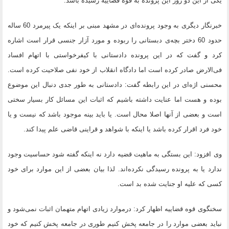
یکی از این دو روز این پرونده به قوه قضاییه رسیده باشد.
خبرنگار دیگری به وجود پرونده‌ای در مشهد مبنی بر اینکه یک پیرمرد 60 ساله
حدود 60 دختر بچه‌ی دبستانی را ربوده و مورد آزار جنسی قرار است اشاره
کرد و گفت که در این پرونده دادستانی با کیفرخواستی با اتهام افساد
فی‌الارض صادر کرده است اما دادگاه انقلاب از خود نفی صلاحیت کرده است.
محسنی اژه‌ای در این رابطه گفت: دادستانی به طور جدی دنبال این موضوع
بوده و هست اما عنایت داشته باشیم که اثبات این مسائل کار بسیار سختی
است و بعضی از آنها اصلا محال است. یا باید بینه موجود باشد که نیست و یا
خود فرد اقرار کرده باشد یا اینکه با شواهد و قراینی قاضی علم پیدا کند.
وی افزود: این بستگی به ماهیت قضیه دارد نه اینکه گفته شود حساسیت وجود
ندارد یا به پرونده رسیدگی نکرده‌اند. لذا بیان بعضی از این موارد برای خود
کسی که علیه او جنایت شده بد است.
سخنگوی قوه قضاییه اظهار کرد: درموارد زیادی اتهام متهمان اثبات نمی‌شود و
نباید بعضی موارد را در جامعه پخش کنیم طوری در جامعه پخش کنیم که خود