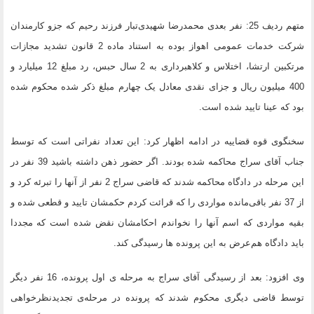
متهم ردیف 25: نفر بعدی محمدرضا شهیدی‌تبار فرزند رحیم که جزو کارمندان
شرکت خدمات عمومی اهواز بوده به استناد ماده 2 قانون تشدید مجازات
مرتکبین ارتشا، اختلاس و کلاهبرداری به 2 سال حبس، رد مبلغ 12 میلیارد و
400 میلیون ریال و جزای نقدی معادل یک چهارم مبلغ ذکر شده محکوم شده
بود که عینا تایید شده است.
سخنگوی قوه قضاییه در ادامه اظهار کرد: این تعداد نفراتی است که توسط
جناب آقای سراج محاکمه شده بودند. اگر حضور ذهن داشته باشید 39 نفر در
این مرحله در دادگاه محاکمه شدند که قاضی سراج 2 نفر از آنها را تبرئه کرد و
از 37 نفر باقی‌مانده مواردی را که قرائت کردم حکمشان تایید و قطعی شده و
بقیه مواردی که اسم آنها را نخواندم احکامشان نقض شده است که مجددا
باید دادگاه هم‌عرض به این پرونده ها رسیدگی کند.
وی افزود: بعد از رسیدگی آقای سراج به مرحله ی اول پرونده، 16 نفر دیگر
توسط قاضی دیگری محکوم شدند که پرونده در مرحله‌ی تجدیدنظرخواهی