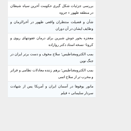
بررسی جزئیات شکل گیری حکومت آخرین سپاه شیطان
در منطقه ظهور + جزوه
شأن و فضیلت منتظران واقعی ظهور در آخرالزمان و
وظایف ایشان در آن دوران
معجزه بخور جوش شیرین برای درمان عفونتهای ریوی و
کرونا- نسخه استاد دکتر روازاده
بمب الکترومغناطیس؛ سلاح مخوف و دست برتر ایران در
جنگ نوین
بمب الکترومغناطیس؛ برهم زننده معادلات نظامی و فراتر
و مخرب تر از سلاح اتمی
مانور یوفوها در آسمان ایران و آمریکا پس از شهادت
سردار سلیمانی + فیلم