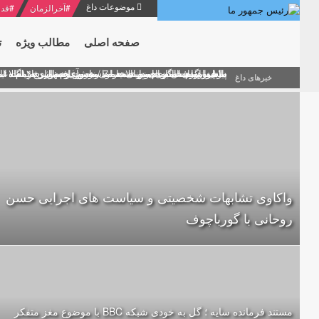
موضوعات داغ
#
آخرالزمان
#
قدر
صفحه اصلی
مطالب ویژه
ت
منشور گفتمان امام و انقلاب - 7 /بخش دوم : شرح پیام ۱۰ خرداد ۱۳۶۹ امام خامنه ای/ فصل پنجم: حفظ عزّت و کرامت انقلابی
پیام نوروزی امام خامنه ای به مناسبت آغاز سال ۱۴۰۰
دلایل اهمیت سیزدهمین انتخابات ریاست جمهوری از نگاه ام
بیانات امام خامنه ای در سخنرانی نوروزی خطاب به ملت ای
بازخوانی افشاگری سپهبد محمود منصور افسر ارشد اطلاعات
خبرهای داغ
واکاوی تشابهات شخصیتی و سیاست های اجرایی حسن
روحانی با گورباچوف
مستند فرمانده سایه ؛ گل به خودی شبکه BBC با موضوع مغز متفکر