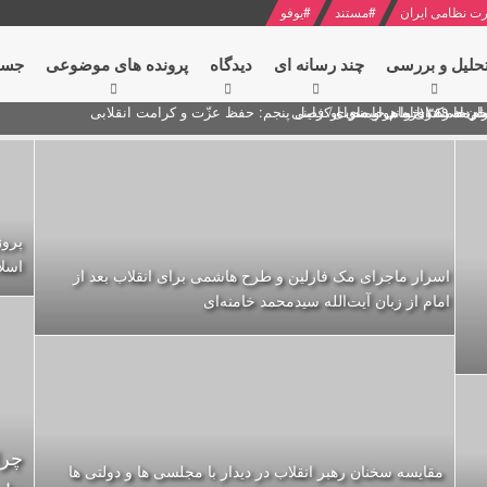
ت نظامی ایران
#
مستند
#
یوفو
حلیل و بررسی
چند رسانه ای
دیدگاه‌
پرونده های موضوعی
جست
ام خامنه ای
ران + نکته خوانی و صوت
 مصر درباره هواپیمای اوکراینی
پروژ
اسلا
اسرار ماجرای مک فارلین و طرح هاشمی برای انقلاب بعد از
امام از زبان آیت‌الله سیدمحمد خامنه‌ای
چرا
مقایسه سخنان رهبر انقلاب در دیدار با مجلسی ها و دولتی ها