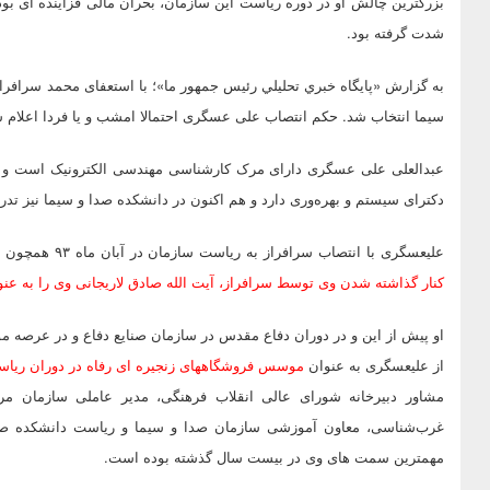
بزرگترین چالش او در دوره ریاست این سازمان، بحران مالی فزاینده ای ب
شدت گرفته بود.
به گزارش «پايگاه خبري تحليلي رئيس جمهور ما»؛ با استعفای محمد سرافر
سیما انتخاب شد. حکم انتصاب علی عسگری احتمالا امشب و یا فردا اعلام شده
عبدالعلی علی عسگری دارای مرک کارشناسی مهندسی الکترونیک است و د
دکترای سیستم و بهره‌وری دارد و هم اکنون در دانشکده صدا و سیما نیز تد
علیعسگری با انتصاب سرافراز به ریاست سازمان در آبان ماه ۹۳ همچون دیگر معاونان صدا و سیما از سمت خود برکنار شد. چند روز
کنار گذاشته شدن وی توسط سرافراز، آیت الله صادق لاریجانی وی را به عن
او پیش از این و در دوران دفاع مقدس در سازمان صنایع دفاع و در عرصه م
از علیعسگری به عنوان
موسس فروشگاههای زنجیره ای رفاه در دوران ری
مشاور دبیرخانه شورای عالی انقلاب فرهنگی، مدیر عاملی سازمان مرا
غرب‌شناسی، معاون آموزشی سازمان صدا و سیما و ریاست دانشکده صدا 
مهمترین سمت های وی در بیست سال گذشته بوده است.