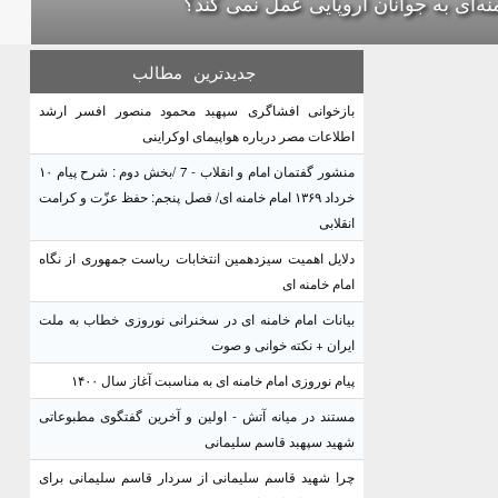
نه‌ای به جوانان اروپایی عمل نمی کند؟
جدیدترین
مطالب
بازخوانی افشاگری سپهبد محمود منصور افسر ارشد
اطلاعات مصر درباره هواپیمای اوکراینی
منشور گفتمان امام و انقلاب - 7 /بخش دوم : شرح پیام ۱۰
خرداد ۱۳۶۹ امام خامنه ای/ فصل پنجم: حفظ عزّت و کرامت
انقلابی
دلایل اهمیت سیزدهمین انتخابات ریاست جمهوری از نگاه
امام خامنه ای
بیانات امام خامنه ای در سخنرانی نوروزی خطاب به ملت
ایران + نکته خوانی و صوت
پیام نوروزی امام خامنه ای به مناسبت آغاز سال ۱۴۰۰
مستند در میانه آتش - اولین و آخرین گفتگوی مطبوعاتی
شهید سپهبد قاسم سلیمانی
چرا شهید قاسم سلیمانی از سردار قاسم سلیمانی برای