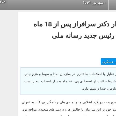
خام
- شهریور 1391
مهم-فوری: استعفای زودهنگام و معنادار دکتر سرافراز پس از 18 ماه
 رئیس جدید رسانه ملی
ی عسگری
 تقابل با اصلاحات ساختاری در سازمان صدا و سیما و عزم جدی
دکتر محمد سرافرازدر مبارزه با مفساد اداری ریشه دار در رسانه ملی، خبرها حکایت از استعفای وی، ۱۸ ماه بعد از انتصاب به ریاست
زمان صدا و سیما دارد.
سرافراز که آبان ماه ۹۳ و با تعاریف بی نظیر رهبر معظم انقلاب پیرامون مدیریت ، رویکرد انقلابی و توانمندی های چشمگیر وی(1) ، به عنوان
 خود بر این سازمان با چالش ها و دردسرهای متعددی مواجه بود.