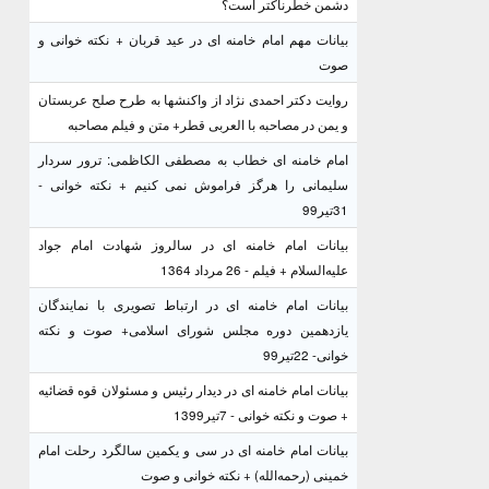
دشمن خطرناکتر است؟
بیانات مهم امام خامنه ای در عید قربان + نکته خوانی و
صوت
روایت دکتر احمدی نژاد از واکنشها به طرح صلح عربستان
و یمن در مصاحبه با العربی قطر+ متن و فیلم مصاحبه
امام خامنه ای خطاب به مصطفی الکاظمی: ترور سردار
سلیمانی را هرگز فراموش نمی کنیم + نکته خوانی -
31تیر99
بیانات امام خامنه ای در سالروز شهادت امام جواد
علیه‌السلام + فیلم - 26 مرداد 1364
بیانات امام خامنه ای در ارتباط تصویری با نمایندگان
یازدهمین دوره مجلس شورای اسلامی+ صوت و نکته
خوانی- 22تیر99
بیانات امام خامنه ای در دیدار رئیس و مسئولان قوه قضائیه
+ صوت و نکته خوانی - 7تیر1399
بیانات امام خامنه ای در سی و یکمین سالگرد رحلت امام
خمینی (رحمه‌الله) + نکته خوانی و صوت