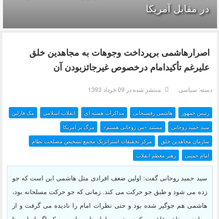
در مقابل آمریکا
اصرارهاشمی برپرداخت وجوهات به مجاهدین خلق
علیرغم تأکیدامام درخصوص غیرجائزبودن آن
دسته:
سیاسی
منتشر شده در 09 خرداد 1393
رئیس جمهور
هاشمی رفسنجانی
مذاکرات هسته ای
انقلاب اسلامی
مک فارلین
سید حمید روحانی
مستند «من روحانی هستم»
مرگ بر آمریکا
سازمان مجاهدین خلق
مرکز تحقیقات استراتژیک مجمع تشخیص مصلحت نظام
امام خمینی
رهبر معظم انقلاب
سید حمید روحانی گفت: اولین ضعف افرادی مثل هاشمی این است که جو
زده می شود و طبق جو حرکت می کند. زمانی که جو حرکت مسلحانه بود،
هاشمی هم جوگیر شده بود و حتی نظرات امام را نادیده می گرفت و از
مجاهدین خلق دفاع می کرد. حتی به امام نامه داده بود که اگر از این ها