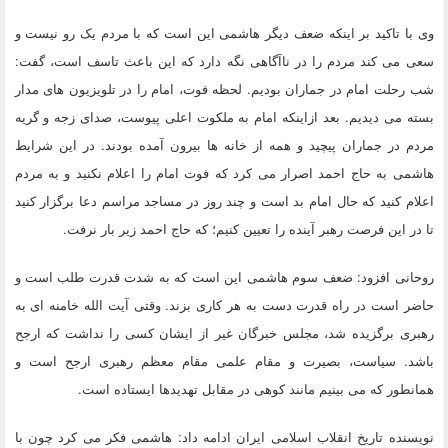
وی با تاکید بر اینکه
ضعف دیگر هاشمی این است که با مردم یک رو نیست و
سعی می کند
مردم را در ناآگاهی نگه دارد که این باعث تاسف است، گفت:
شب رحلت امام در جماران بودیم. لحظه فوت، امام را در تلویزیون های مدار
بسته می دیدیم. بعد ازاینکه امام به ملکوت اعلی پیوست، صدای زجه و گریه
مردم در جماران پیچید و همه از خانه ها بیرون آمده بودند. در این شرایط
هاشمی به حاج احمد اصرار می کرد که فوت امام را اعلام نکنید و به مردم
اعلام کنید که حال امام بد است و چند روز در مساجد مراسم دعا برگزار کنید
تا در این فرصت رهبر آینده را تعیین کنیم؛ که حاج احمد زیر بار نرفت.
روحانی افزود:
ضعف سوم هاشمی این است که به شدت قدرت طلب است و
حاضر است در راه قدرت دست به هر کاری بزند.
وقتی آیت الله خامنه ای به
رهبری برگزیده شد، مجلس خبرگان غیر از ایشان کسی را نداشت که ارجح
باشد. سیاست، بصیرت و مقام علمی مقام معظم رهبری ارجح است و
همانطور که می بینیم مانند کوهی در مقابل تهدیدها ایستاده است.
نویسنده تاریخ انقلاب اسلامی ایران ادامه داد: هاشمی فکر می کرد چون با