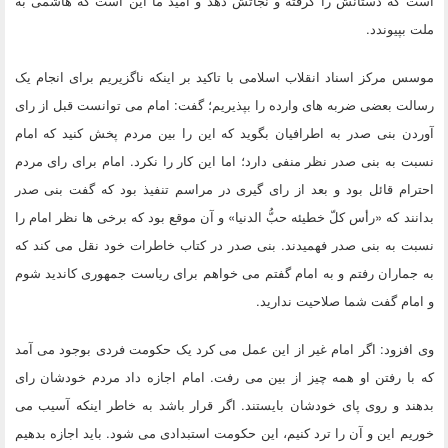
است که دستانش را گرفته و نجاتش دهد و
امید ما این است که هاشمی به
ملت بپیوندد.
موسس مرکز اسناد انقلاب اسلامی با تاکید بر اینکه ناگزیریم برای انجام یک
رسالت بعضی ضربه های وارده را بپذیریم؛ گفت: امام می توانست قبل از رای
آوردن بنی صدر به اطرافیان بگوید که این را بین مردم پخش کنید که امام
نسبت به بنی صدر نظر منفی دارد؛ اما این کار را نکرد. امام برای رای مردم
احترام قائل بود و بعد از رای گیری در مراسم تنفیذ بود که گفت بنی صدر
بدانند که «رأس کلّ خطیئه حبُّ الدنیا» و آن موقع بود که برخی ها نظر امام را
نسبت به بنی صدر فهمیدند. بنی صدر در کتاب خاطرات خود نقل می کند که
به جماران رفتم و به امام گفتم می خواهم برای ریاست جمهوری کاندید شوم
و امام گفت شما صلاحیت ندارید.
وی افزود: اگر امام غیر از این عمل می کرد یک حکومت فردی بوجود می آمد
که با رفتن او همه چیز از بین می رفت. امام اجازه داد مردم خودشان رای
بدهند و روی پای خودشان بایستند. اگر قرار باشد به خاطر اینکه آسیب می
خوریم این و آن را ترد کنیم، این حکومت استبدادی می شود. باید اجازه بدهیم