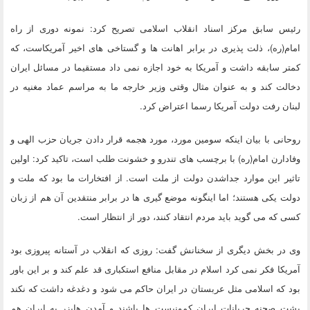
رئیس سابق مرکز اسناد انقلاب اسلامی تصریح کرد: نمونه دوری از راه
امام(ره)، ذلت پذیری در برابر اهانت ها و گستاخی های اخیر آمریکاست، که
کمتر سابقه داشت و آمریکا به خود اجازه نمی داد مستقیما در مسائل ایران
دخالت کند و به عنوان مثال وقتی وزیر خارجه ما به مراسم عماد مغنیه در
لبنان رفت دولت آمریکا رسما اعتراض کرد.
روحانی با بیان اینکه سومین مورد، مورد هجمه قرار دادن جریان حزب الهی و
وفادارن امام(ره) با برچسب های تندرو و خشونت طلب است، تاکید کرد: اولین
تاثیر این موارد جداشدن دولت از ملت است. از افتخارات ما بود که ملت و
دولت یکی هستند؛ اما اینگونه موضع گیری ها در برابر منتقدین آن هم از زبان
کسی که می گوید باید مردم انتقاد کنند، دور از انتظار است.
وی در بخش دیگری از سخنانش گفت: روزی که انقلاب در آستانه پیروزی بود
آمریکا فکر نمی کرد اسلام در مقابل منافع استکباری قد علم کند و بر این باور
بود که اسلامی مثل عربستان در ایران حاکم می شود و دغدغه داشت که نکند
پشت صحنه جریانات ایران کمونیست ها باشند و آمدن هایزر به ایران هم