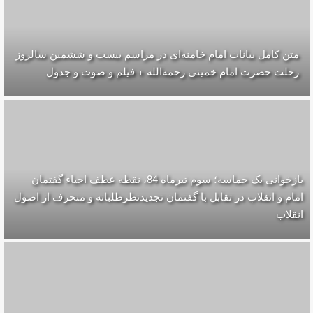
متن کامل بیانات امام خامنه‌ای در مراسم بیست و ششمین سالروز
رحلت حضرت امام خمینی رحمه‌الله + فیلم و صوت و جدول
بازخوانی یک حماسه؛ سوم تیرماه 84، نقطه عطف احیاء گفتمان
امام و انقلاب در تقابل با گفتمان تجدیدنظرطلبانه و منحرف از اصول
انقلاب