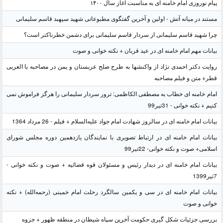
پیام نوروزی امام خامنه ای به مناسبت آغاز سال ۱۴۰۰
مستند در میانه آتش - اولین و آخرین گفتگوی مطبوعاتی شهید سپهبد قاسم سلیمانی
چرا شهید قاسم سلیمانی از سردار قاسم سلیمانی برای دشمن خطرناکتر است؟
بیانات مهم امام خامنه ای در عید قربان + نکته خوانی و صوت
روایت دکتر احمدی نژاد از واکنشها به طرح صلح عربستان و یمن در مصاحبه با العربی
قطر+ متن و فیلم مصاحبه
امام خامنه ای خطاب به مصطفی الکاظمی: ترور سردار سلیمانی را هرگز فراموش نمی
کنیم + نکته خوانی - 31تیر99
بیانات امام خامنه ای در سالروز شهادت امام جواد علیه‌السلام + فیلم - 26 مرداد 1364
بیانات امام خامنه ای در ارتباط تصویری با نمایندگان یازدهمین دوره مجلس شورای
اسلامی+ صوت و نکته خوانی- 22تیر99
بیانات امام خامنه ای در دیدار رئیس و مسئولان قوه قضائیه + صوت و نکته خوانی -
7تیر1399
بیانات امام خامنه ای در سی و یکمین سالگرد رحلت امام خمینی (رحمه‌الله) + نکته
خوانی و صوت
بررسی جزئیات شکل گیری حکومت آخرین سپاه شیطان در منطقه ظهور + جزوه