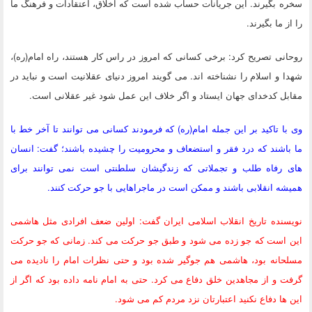
سخره بگیرند. این جریانات حساب شده است که اخلاق، اعتقادات و فرهنگ ما
را از ما بگیرند.
روحانی تصریح کرد: برخی کسانی که امروز در راس کار هستند، راه امام(ره)،
شهدا و اسلام را نشناخته اند. می گویند امروز دنیای عقلانیت است و نباید در
مقابل کدخدای جهان ایستاد و اگر خلاف این عمل شود غیر عقلانی است.
وی با تاکید بر این جمله امام(ره) که فرمودند کسانی می توانند تا آخر خط با
ما باشند که درد فقر و استضعاف و محرومیت را چشیده باشند؛ گفت: انسان
های رفاه طلب و تجملاتی که زندگیشان سلطنتی است نمی توانند برای
همیشه انقلابی باشند و ممکن است در ماجراهایی با جو حرکت کنند.
نویسنده تاریخ انقلاب اسلامی ایران گفت: اولین ضعف افرادی مثل هاشمی
این است که جو زده می شود و طبق جو حرکت می کند. زمانی که جو حرکت
مسلحانه بود، هاشمی هم جوگیر شده بود و حتی نظرات امام را نادیده می
گرفت و از مجاهدین خلق دفاع می کرد. حتی به امام نامه داده بود که اگر از
این ها دفاع نکنید اعتبارتان نزد مردم کم می شود.