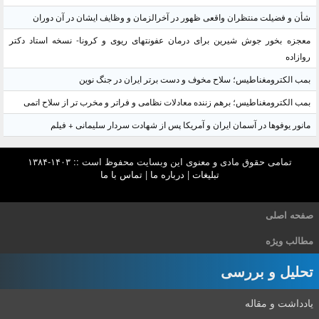
شأن و فضیلت منتظران واقعی ظهور در آخرالزمان و وظایف ایشان در آن دوران
معجزه بخور جوش شیرین برای درمان عفونتهای ریوی و کرونا- نسخه استاد دکتر
روازاده
بمب الکترومغناطیس؛ سلاح مخوف و دست برتر ایران در جنگ نوین
بمب الکترومغناطیس؛ برهم زننده معادلات نظامی و فراتر و مخرب تر از سلاح اتمی
مانور یوفوها در آسمان ایران و آمریکا پس از شهادت سردار سلیمانی + فیلم
تمامی حقوق مادی و معنوی این وبسایت محفوظ است :: ۱۴۰۳-۱۳۸۴
تبلیغات
|
درباره ما
|
تماس با ما
صفحه اصلی
مطالب ویژه
تحلیل و بررسی
یادداشت و مقاله