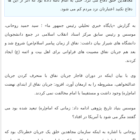
دفاع نکنید اعتبارتان نزد مردم کم می شود.
به گزارش «پايگاه خبري تحليلي رئيس جمهور ما» ؛ سید حمید روحانی،
موسس و رئیس سابق مرکز اسناد انقلاب اسلامی در جمع دانشجویان
دانشگاه های شیراز بیان داشت: نفاق از زمان پیامبر اسلام(ص) شروع شد و
بعد هم جریان نفاق مصیبت های فراوانی برای اهل بیت و ائمه (ع) ایجاد
کردند.
وی با بیان اینکه در دوران قاجار جریان نفاق با منحرف کردن جریان
عدالتخواهی، مشروطه را به ارمغان آورد، افزود: جریان نفاق از ابتدای نهضت
امام(ره) وجود داشت و مستقیما با امام مخالفت نمی کردند.
موسس بنیاد تاریخ پژوهی ادامه داد: زمانی که امام(ره) تبعید شده بود می
گفتند مگر می شود با آمریکا در افتاد؟
روحانی با اشاره به اینکه سازمان مجاهدین خلق یک جریان خطرناک بود که