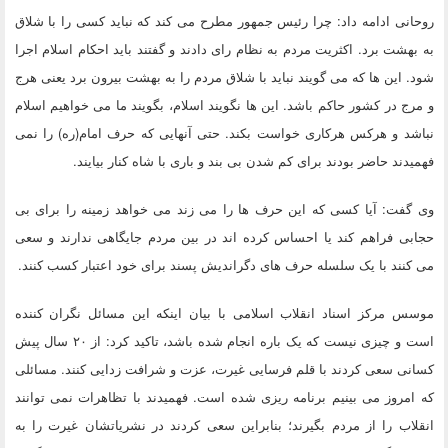
روحانی ادامه داد: چرا رئیس جمهور مطرح می کند که نباید کسی را با شلاق
به بهشت برد. اکثریت مردم به نظام رای دادند و گفتند باید احکام اسلام اجرا
شود. این ها که می گویند نباید با شلاق مردم را به بهشت بیرون برد یعنی هرج
و مرج در کشور حاکم باشد. این ها نگویند اسلام، بگویند ما می خواهیم اسلام
نباشد و هرکس هرکاری خواست بکند. حتی آنهایی که حرف امام(ره) را نمی
فهمیدند حاضر بودند برای کم شدن بی بند و باری با شاه کنار بیایند.
وی گفت: آیا کسی که این حرف ها را می زند می خواهد زمینه را برای بی
حجابی فراهم کند یا احساس کرده اند در بین مردم جایگاهی ندارند و سعی
می کنند با یک سلسله حرف های دگراندیش پسند برای خود اعتبار کسب کنند.
موسس مرکز اسناد انقلاب اسلامی با بیان اینکه این مسائل نگران کننده
است و چیزی نیست که یک باره انجام شده باشد، تاکید کرد: از ۲۰ سال پیش
کسانی سعی کردند با قلم فرسایی غیرت، عزت و شرافت زدایی کنند. مسائلی
که امروز می بینیم برنامه ریزی شده است. فهمیدند با تظاهرات نمی توانند
انقلاب را از مردم بگیرند؛ بنابراین سعی کردند در نشریاتشان غیرت را به