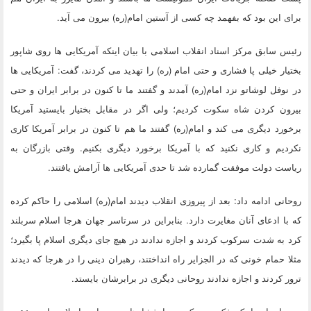
برای این بود که بفهمد چه کسی از آستین امام(ره) بیرون می آید.
رئیس سابق مرکز اسناد انقلاب اسلامی با بیان اینکه آمریکایی ها روی شاپور
بختیار خیلی پا فشاری و حتی امام (ره) را تهدید می کردند، گفت: آمریکایی ها
در نوفل لوشاتو نزد امام(ره) آمدند و گفتند ما تا کنون در برابر ایران و حتی
بیرون کردن شاه سکوت کردیم؛ ولی اگر در مقابل بختیار بایستید آمریکا
برخورد دیگری می کند و امام(ره) گفتند ما هم تا کنون در برابر آمریکا کاری
نکردیم و کاری نکنید که با آمریکا برخورد دیگری بکنیم. وقتی بازرگان به
ریاست دولت موفقت گمارده شد تا حدی آمریکایی ها آرامش یافتند.
روحانی ادامه داد: بعد از پیروزی انقلاب دیدند امام(ره) اسلامی را حاکم کرده
که با ادعای آنان مغایرت دارد. بنابراین در سرتاسر جهان هرجا اسلام سربلند
کرد به شدت سرکوب کردند و اجازه ندادند در هیچ جای دیگری اسلام پا بگیرد؛
مثلا حمام خونی که در الجزایر راه انداختند، رهبران دینی را در هرجا که دیدند
ترور کردند و اجازه ندادند روحانی دیگری در برابرشان بایستد.