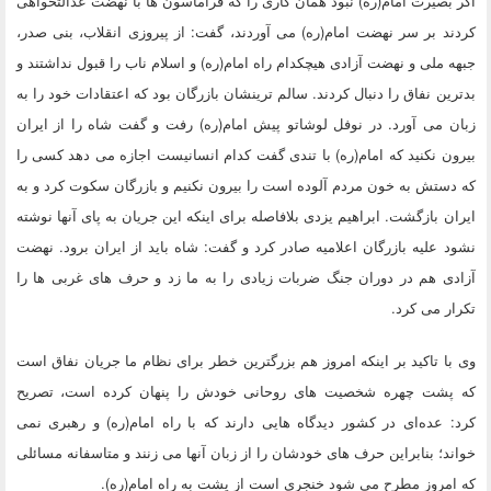
اگر بصیرت امام(ره) نبود همان کاری را که فراماسون ها با نهضت عدالتخواهی
کردند بر سر نهضت امام(ره) می آوردند، گفت: از پیروزی انقلاب، بنی صدر،
جبهه ملی و نهضت آزادی هیچکدام راه امام(ره) و اسلام ناب را قبول نداشتند و
بدترین نفاق را دنبال کردند. سالم ترینشان بازرگان بود که اعتقادات خود را به
زبان می آورد. در نوفل لوشاتو پیش امام(ره) رفت و گفت شاه را از ایران
بیرون نکنید که امام(ره) با تندی گفت کدام انسانیست اجازه می دهد کسی را
که دستش به خون مردم آلوده است را بیرون نکنیم و بازرگان سکوت کرد و به
ایران بازگشت. ابراهیم یزدی بلافاصله برای اینکه این جریان به پای آنها نوشته
نشود علیه بازرگان اعلامیه صادر کرد و گفت: شاه باید از ایران برود. نهضت
آزادی هم در دوران جنگ ضربات زیادی را به ما زد و حرف های غربی ها را
تکرار می کرد.
وی با تاکید بر اینکه امروز هم بزرگترین خطر برای نظام ما جریان نفاق است
که پشت چهره شخصیت های روحانی خودش را پنهان کرده است، تصریح
کرد: عده‌ای در کشور دیدگاه هایی دارند که با راه امام(ره) و رهبری نمی
خواند؛ بنابراین حرف های خودشان را از زبان آنها می زنند و متاسفانه مسائلی
که امروز مطرح می شود خنجری است از پشت به راه امام(ره).