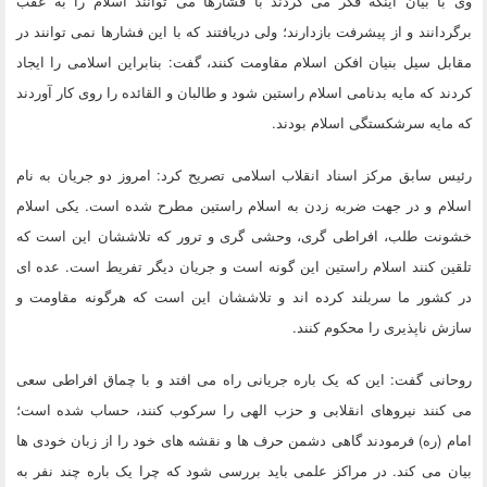
وی با بیان اینکه فکر می کردند با فشارها می توانند اسلام را به عقب
برگردانند و از پیشرفت بازدارند؛ ولی دریافتند که با این فشارها نمی توانند در
مقابل سیل بنیان افکن اسلام مقاومت کنند، گفت: بنابراین اسلامی را ایجاد
کردند که مایه بدنامی اسلام راستین شود و طالبان و القائده را روی کار آوردند
که مایه سرشکستگی اسلام بودند.
رئیس سابق مرکز اسناد انقلاب اسلامی تصریح کرد: امروز دو جریان به نام
اسلام و در جهت ضربه زدن به اسلام راستین مطرح شده است. یکی اسلام
خشونت طلب، افراطی گری، وحشی گری و ترور که تلاششان این است که
تلقین کنند اسلام راستین این گونه است و جریان دیگر تفریط است. عده ای
در کشور ما سربلند کرده اند و تلاششان این است که هرگونه مقاومت و
سازش ناپذیری را محکوم کنند.
روحانی گفت: این که یک باره جریانی راه می افتد و با چماق افراطی سعی
می کنند نیروهای انقلابی و حزب الهی را سرکوب کنند، حساب شده است؛
امام (ره) فرمودند گاهی دشمن حرف ها و نقشه های خود را از زبان خودی ها
بیان می کند. در مراکز علمی باید بررسی شود که چرا یک باره چند نفر به