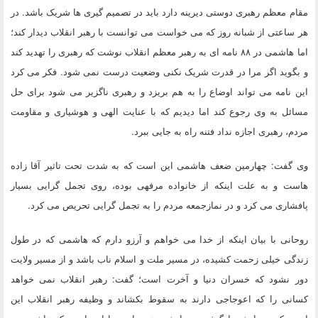
مقام معظم رهبری دوستی دیرینه دارد باید در تصمیم گیری ها شریک باشد. در
هر ساعتی از شبانه روز که می خواست می توانست با رهبر انقلاب دیدار کند؛
اما هاشمی در ۸۸ نامه ای به رهبر معظم انقلاب نوشت که رهبری را تهدید کند
و بگوید اگر مرا در قدرت شریک نکنی وضعیت درست نمی شود. فکر می کرد
این نامه می تواند اوضاع را به هم بریزد و رهبری ناگزیر می شود برای حل
مسائل به وی رجوع کند اما دیدیم که با عنایت الهی و هوشیاری و مقاومت
مردم، رهبری اجازه نداد فتنه راه به جایی ببرد.
وی گفت: چهارمین ضعف هاشمی این است که
به شدت تحت تاثیر آقا زاده
هاست
و به علت اینکه از خانواده مرفهی بوده، روی تجمل گرایی بسیار
پافشاری می کرد و در نمازجمعه مردم را به تجمل گرایی تحریص می کرد.
روحانی با بیان اینکه از خدا می خواهم و آرزو دارم که هاشمی که در طول
زندگی خیلی زحمت کشیده، در مسیر ملت و اسلام ناب باشد و از مسیر ولایت
دور نشود که خسران دنیا و آخرت است؛ گفت: رهبر انقلاب نمی خواهد
کسانی را که اعوجاجی دارند به سقوط بکشاند و وظیفه رهبر انقلاب این