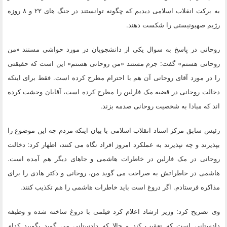
به برکت انقلاب اسلامی دیدیم که چگونه توانستند در جنگ های ۲۲ و ۸ روزه
رژیم صهیونیستی را شکست دهند.
روحانی در پاسخ به سوال یکی از دانشجویان در مورد حواشی مستند «من
روحانی هستم» گفت: جرم مستند «من روحانی هستم» این است که حقیقتی
را در مورد آقای روحانی آن هم با احترام مطرح کرده است. فقط برای اینکه
دخالت روحانی در قضیه مک فارلین را مطرح کرده است، آقایان وحشت کرده
اند که مبادا به شخصیت روحانی صدمه بزند.
رئیس سابق مرکز اسناد انقلاب اسلامی با بیان اینکه مردم چه این موضوع را
بپذیرند و چه نپذیرند به عملکرد امروز افراد نگاه می کنند، اظهار کرد: دخالت
روحانی در مک فارلین در خاطرات هاشمی و جاهای دیگر هم آمده است.
هاشمی در خاطراتش به صراحت می گوید من، روحانی و دکتر هادی را برای
مذاکره فرستادم. اگر دروغ است باید خاطرات هاشمی را هم تکذیب کنند.
وی تصریح کرد: وزیر ارشاد اعلام کرد فیلمی با دروغ ساخته شده و وظیفه
دادستانی است که تعقیب کند و حالا که دادستانی می گوید بگویید کدام