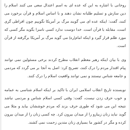
روحانی با اشاره به این که عده ای به اسم اعتدال سعی می کنند اسلام را
دین سازش و تسلیم طلبانه نشان دهند و با اساس اسلام و قرآن برخورد می
کنند، گفت: اینکه عده ای می گویند مرگ بر آمریکا نگوییم چون افراطی گری
است، مقابله با قرآن است. خدا دوست ندارد کسی ناسزا بگوید مگر کسی که
مورد ظلم قرار گیرد و اینکه امام(ره) می گوید مرگ بر آمریکا برگرفته از قرآن
است.
وی با بیان اینکه رهبر معظم انقلاب مطرح کردند برخی مسئولین نمی توانند
پیام اقتدار مردم را درک کنند، تصریح کرد: اصل به آنجا بر می گردد که مردمی
و جامعه شناس نیستند و نمی توانند واقعیت اسلام را درک کنند.
نویسنده تاریخ انقلاب اسلامی ایران با تاکید بر اینکه اسلام شناسی به عمامه
و خوب حرف زدن نیست، گفت:
وقتی کسی اسلام شناس و مردمی نباشد
نتیجه این می شود که طوری حرف بزند که مردم خوششان بیاید و مثلا می
گوید نباید زنان زیبارو را از میدان بیرون کرد. چه کسی زنان را از میدان بیرون
کرده و مگر در کشور ما بسیاری زنان متدین زحمت نمی کشند.