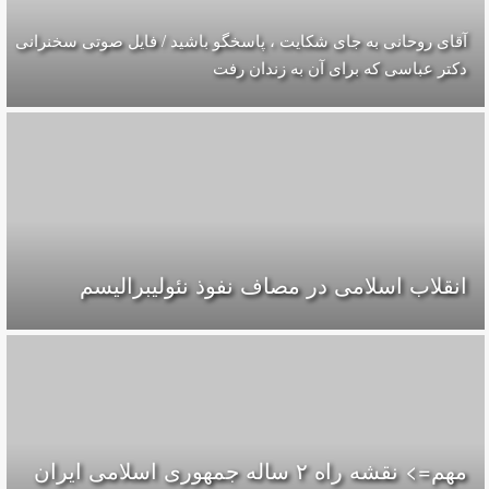
آقای روحانی به جای شکایت ، پاسخگو باشید / فایل صوتی سخنرانی
دکتر عباسی که برای آن به زندان رفت
انقلاب اسلامی در مصاف نفوذ نئولیبرالیسم
مهم=> نقشه راه ۲ ساله جمهوری اسلامی ایران