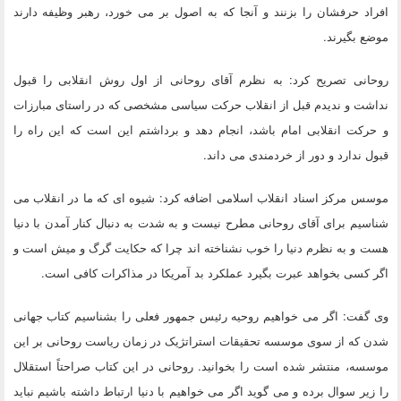
افراد حرفشان را بزنند و آنجا که به اصول بر می خورد، رهبر وظیفه دارند
موضع بگیرند.
روحانی تصریح کرد: به نظرم آقای روحانی از اول روش انقلابی را قبول
نداشت و ندیدم قبل از انقلاب حرکت سیاسی مشخصی که در راستای مبارزات
و حرکت انقلابی امام باشد، انجام دهد و برداشتم این است که این راه را
قبول ندارد و دور از خردمندی می داند.
موسس مرکز اسناد انقلاب اسلامی اضافه کرد: شیوه ای که ما در انقلاب می
شناسیم برای آقای روحانی مطرح نیست و به شدت به دنبال کنار آمدن با دنیا
هست و به نظرم دنیا را خوب نشناخته اند چرا که حکایت گرگ و میش است و
اگر کسی بخواهد عبرت بگیرد عملکرد بد آمریکا در مذاکرات کافی است.
وی گفت: اگر می خواهیم روحیه رئیس جمهور فعلی را بشناسیم کتاب جهانی
شدن که از سوی موسسه تحقیقات استراتژیک در زمان ریاست روحانی بر این
موسسه، منتشر شده است را بخوانید. روحانی در این کتاب صراحتاً استقلال
را زیر سوال برده و می گوید اگر می خواهیم با دنیا ارتباط داشته باشیم نباید