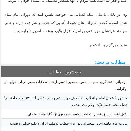
کنند و فکر می کنند همه مردم با آنها همفکر هستند، به اشتباه خود پی ببرند.
وی در پایان با بیان اینکه کسانی می خواهند تلقین کنند که دوران امام تمام
شده است، گفت: خانواده های شهدا، آنهایی که عزت و شرافت دارند و نمی
خواهند عزتشان مورد تعرض آمریکا قرار بگیرد و همه، امروز دلواپسیم.
منبع: خبرگزاری دانشجو
مطالب مرتبط:
جدیدترین
مطالب
بازخوانی افشاگری سپهبد محمود منصور افسر ارشد اطلاعات مصر درباره هواپیمای
اوکراینی
منشور گفتمان امام و انقلاب - 7 /بخش دوم : شرح پیام ۱۰ خرداد ۱۳۶۹ امام خامنه ای/
فصل پنجم: حفظ عزّت و کرامت انقلابی
دلایل اهمیت سیزدهمین انتخابات ریاست جمهوری از نگاه امام خامنه ای
بیانات امام خامنه ای در سخنرانی نوروزی خطاب به ملت ایران + نکته خوانی و صوت