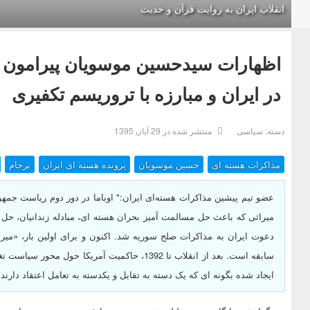
انقلاب ایران به روایت قرآن و حدیث
اظهارات سیدحسین موسویان پیرامون آ
در ایران و مبارزه با تروریسم تکفیری
دسته:
سیاسی
منتشر شده در 29 آبان 1395
مذاکرات هسته ای
حسین موسویان
پرونده هسته ای ایران
برجام
عضو تیم پیشین مذاکرات هسته‌ای ایران:" اوباما در دور دوم ریاست جمهو
میراثی که باعث حل مسالمت آمیز بحران هسته ای، مبادله زندانیان، حل د
دعوت ایران به مذاکرات صلح سوریه شد. اکنون و برای اولین بار، «میرا
سابقه است. بعد از انقلاب تا 1392، حاکمیت آمریک
ایجاد شده بگونه ای که یک دسته به تقابل و یکدسته به تعامل اعتقاد دارند.