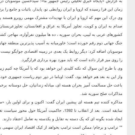
به گزارش «پايگاه خبري تحليلي رئيس جمهور ما»؛ سیدحسین موسویان در س
زمان این فرا رسیده که اروپا و ایران روابطی نو، پایدار، باثبات و جامع را برق
وی درک این مهم که اروپا و ایران با تهدیدات مشترک مهمی روبرو هستند را 
صدام به ایران و کویت، تجاوز آمریکا به عراق و افغانستان، تجاوزعربستا
کشورهای عربی به لیبی، بحران سوریه ، ده ها میلیون نفرآواره، مهاجر، کشت
جنگ جهانی دوم رقم خورده است؛ خاورمیانه به آسیب پذیرترین منطقه جهان تب
موسویان اضافه کرد: دیگر روابط یک بعدی در زمینه اقتصادی جوابگو نیست و 
را روی میز قرار داده است که باید مورد بهره برداری قرارگیرد.
وی با طرح این سوال که نکته کلیدی این خواهد بود که با آمریکا چه کنیم زیرا
واز این به بعد هم خواهد بود، گفت: اوباما در دور دوم ریاست جمهوری خود،
باعث حل مسالمت آمیز بحران هسته ای، مبادله زندانیان، حل دوستانه برخی ا
مذاکرات صلح سوریه شد.
مذاکره کننده تیم هسته ای پیشین ایران گفت: اکنون و برای اولین بار، «می
سابقه است. بعد از انقلاب تا 1392، حاکمیت آمریک
ایجاد شده بگونه ای که یک دسته به تقابل و یکدسته به تعامل اعتقاد دارند.
** ترامپ و برجام/ ممکن است ترامپ بخواهد از کیک اقتصاد ایران سهمی بب