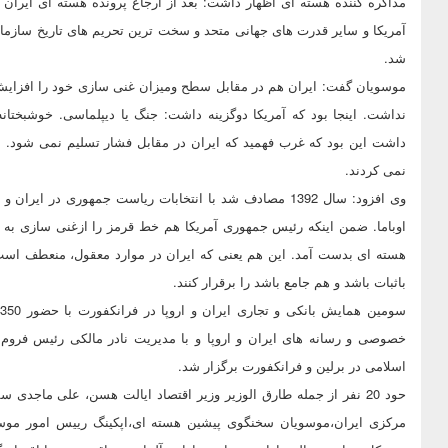
آمریکا و سایر قدرت های جهانی متحد و سخت ترین تحریم های تاریخ سازمان م
شد.
موسویان گفت: ایران هم در مقابل سطح ومیزان غنی سازی خود را افزایش 
نداشت. اینجا بود که آمریکا دوگزینه داشت: جنگ یا دیپلماسی. خوشبختانه
داشت این بود که غرب فهمید که ایران در مقابل فشار تسلیم نمی شود. ای
نمی کردند.
وی افزود: سال 1392 مصادف شد با انتخابات ریاست جمهوری در
اوباما. ضمن اینکه رئیس جمهوری آمریکا هم خط قرمز را ازغنی سازی به 
هسته ای بدست آمد. این هم یعنی که ایران در موارد معقول، منعطف است، ز
باثبات باشد و هم جامع باشد را برقرار کنند.
س
خصوصی و رسانه های ایران و اروپا و با مدیریت نادر مالکی رئیس فروم ب
اسلامی در برلین و فرانکفورت برگزار شد.
حود 20 نفر از جمله طارق الوزیر وزیر اقتصاد ایالت هسن، علی ماجدی
مرکزی ایران،موسویان سخنگوی پیشین هسته ای،اپکینگ رییس امور موسسا