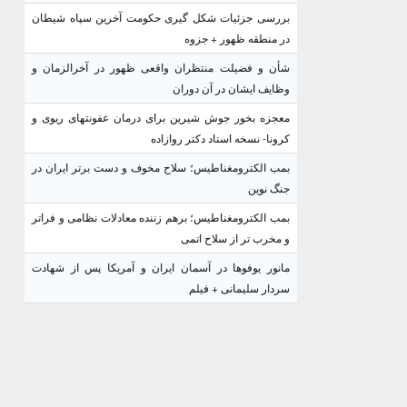
بررسی جزئیات شکل گیری حکومت آخرین سپاه شیطان
در منطقه ظهور + جزوه
شأن و فضیلت منتظران واقعی ظهور در آخرالزمان و
وظایف ایشان در آن دوران
معجزه بخور جوش شیرین برای درمان عفونتهای ریوی و
کرونا- نسخه استاد دکتر روازاده
بمب الکترومغناطیس؛ سلاح مخوف و دست برتر ایران در
جنگ نوین
بمب الکترومغناطیس؛ برهم زننده معادلات نظامی و فراتر
و مخرب تر از سلاح اتمی
مانور یوفوها در آسمان ایران و آمریکا پس از شهادت
سردار سلیمانی + فیلم