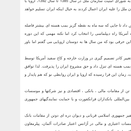
مذاکره کننده هسته ای اظهار داشت: بعد از ارجاع پرونده هسته ای ایران به شورای امنیت سازمان ملل در سال 1385 تا سال 1392، اروپا با
لل را علیه ایران اعمال کردند به خیال اینکه ایران تسلیم خواهد
داد تا جایی که سه ماه به نقطه گریز بمب هسته ای بیشتر فاصله
 آمریکا راه دیپلماسی را انتخاب کرد اما نکته مهمی که این دوره
ن حرفی بود که من سال ها به دوستان اروپایی می گفتم اما باور
 ایران و تغییر کادر تصمیم گیری در وزارت خارجه و کاخ سفید آمریکا توسط
بمب هسته ای تنزل داد و حق مشروع ایران را پذیرفت. لذا توافق
مان این فرا رسیده که اروپا و ایران روابطی نو که هم پایدار و
ومین همایش بانکی و تجاری ایران و اروپا در فرانکفورت با حضور 350 تن از مقامات مالی ، بانکی ، اقتصادی و نیز شرکتها و موسسات
ین‌المللی بانکداران فرانکفورت و با حمایت نمایندگیهای جمهوری
 سفیر جمهوری اسلامی قربانی و دیوان دره ای دوتن از مقامات بانک
ت اعتباری و مالی در آژانس اعتبار صادرات آلمان، پیلرمعاون