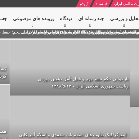
ت نظامی ایران
#
مستند
#
یوفو
حلیل و بررسی
چند رسانه ای
دیدگاه‌
پرونده های موضوعی
جست
ل پنجم: حفظ عزّت و کرامت انقلابی
ای به مناسبت آغاز سال ۱۴۰۰
 انتخابات ریاست جمهوری از نگاه امام خامنه ای
 در سخنرانی نوروزی خطاب به ملت ایران + نکته خوانی و صوت
بد محمود منصور افسر ارشد اطلاعات مصر درباره هواپیمای اوکراینی
کشک
کربل
بازخوانی حکم تنفیذ مهم و قابل تأمل دهمین دوره‌ی
ریاست‌جمهوری اسلامی ایران‌ - ۱۳۸۸/۵/۱۲
مست
اینفوگرافیک تفاوت های اسلام ناب محمدی و اسلام آمریکایی