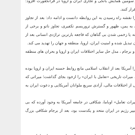
ومین همایش بانکی و تجاری ایران و اروپا در فرانکفورت افزود:
رار کنند.
نقشه راه رسیدن به این روابطه دانست و ادامه داد: بعد از تجاوز
ن به یمن، ظهور و گسترش تروریسم تکفیری، تجاوز ناتو و برخی از
ه یا زخمی شدن بی گناهان که فاجعه بارترین تراژدی انسانی بعد از
دیل شده و امنیت ایران، اروپا، منطقه و جهان را تهدید می کند.
برجام ، مدل حل سایر اختلافات ایران و اروپا و بحران های منطقه
 آمریکا بعد از انقلاب اسلامی مانع روابط حسنه ایران و اروپا بوده
 میراث تاریخی «تعامل با ایران» را ازخود بجای گذاشت؛ میراثی که
ز اختلافات مالی، آزادی سریع ملوانان آمریکایی و دعوت ایران به
راث تعامل» اوباما، شکافی در جامعه آمریکا به وجود آورده که بی
ا حول محور سیاست تغییر رژیم در ایران متحد و یکدست بود، بعد از برجام شکافی بزرگ
رد