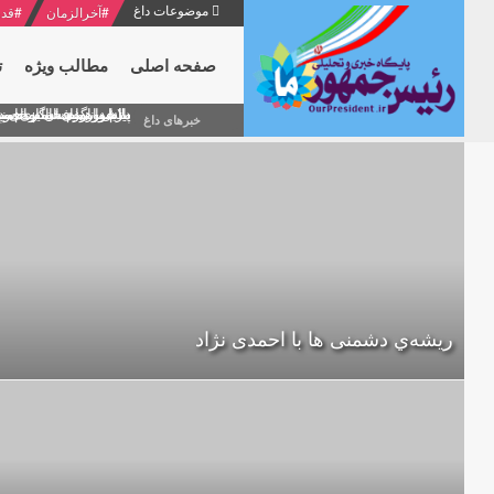
موضوعات داغ
#
آخرالزمان
#
قدر
صفحه اصلی
مطالب ویژه
ت
منشور گفتمان امام و انقلاب - 7 /بخش دوم : شرح پیام ۱۰ خرداد ۱۳۶۹ امام خامنه ای/ فص
پیام نوروزی امام خامنه 
دلایل اهمیت سیزدهمین
بیانات امام خامنه ای
بازخوانی افشاگری سپه
خبرهای داغ
ریشه‌ي دشمنی ها با احمدی نژاد