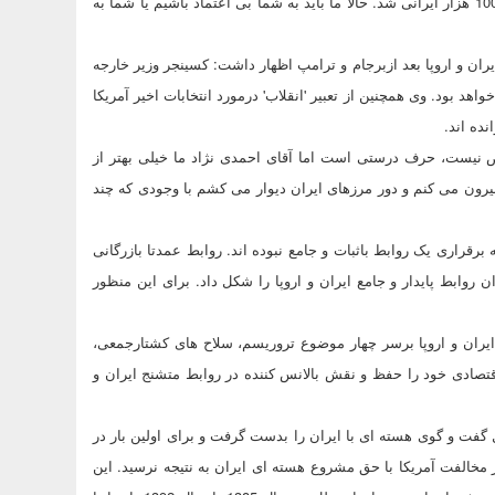
تجهیزات سلاح های شیمیایی به صدام دادید که باعث کشته و مجروح شدن 100 هزار ایرانی شد. حالا ما باید به شما بی اعتماد باشیم یا شما به
ن و اروپا بعد ازبرجام و ترامپ اظهار داشت: کسینجر وزیر خارجه
 بود. وی همچنین از تعبیر 'انقلاب' درمورد انتخابات اخیر آمریکا
نده اند.
 نیست، حرف درستی است اما آقای احمدی نژاد ما خیلی بهتر از
بیرون می کنم و دور مرزهای ایران دیوار می کشم با وجودی که چند
ا هیچگاه قادر به برقراری یک روابط باثبات و جامع نبوده اند. روابط عمدتا بازرگانی
وابط پایدار و جامع ایران و اروپا را شکل داد. برای این منظور
ز ابتدای انقلاب تا بحران هسته ای در سال 1382، چالش ایران و اروپا برسر چهار موضوع تروریسم، سلاح های کشتارجمعی،
قتصادی خود را حفظ و نقش بالانس کننده در روابط متشنج ایران و
درسال 1382، اتحادیه اروپا ابتکار عمل گفت و گوی هسته ای با ایران را بدست گرفت و برای اولین بار در
 مخالفت آمریکا با حق مشروع هسته ای ایران به نتیجه نرسید. این