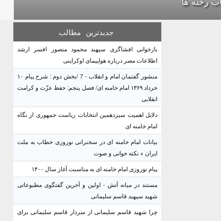
اب رخنه ها
جدیدترین
مطالب
بازخوانی افشاگری سپهبد محمود منصور افسر ارشد
اطلاعات مصر درباره هواپیمای اوکراینی
منشور گفتمان امام و انقلاب - 7 /بخش دوم : شرح پیام ۱۰
خرداد ۱۳۶۹ امام خامنه ای/ فصل پنجم: حفظ عزّت و کرامت
انقلابی
دلایل اهمیت سیزدهمین انتخابات ریاست جمهوری از نگاه
امام خامنه ای
بیانات امام خامنه ای در سخنرانی نوروزی خطاب به ملت
ایران + نکته خوانی و صوت
پیام نوروزی امام خامنه ای به مناسبت آغاز سال ۱۴۰۰
مستند در میانه آتش - اولین و آخرین گفتگوی مطبوعاتی
شهید سپهبد قاسم سلیمانی
چرا شهید قاسم سلیمانی از سردار قاسم سلیمانی برای