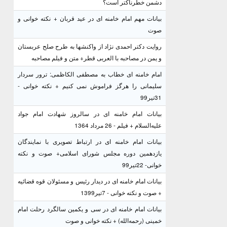
دشمن خطرناکتر است؟
بیانات مهم امام خامنه ای در عید قربان + نکته خوانی و
صوت
روایت دکتر احمدی نژاد از واکنشها به طرح صلح عربستان
و یمن در مصاحبه با العربی قطر+ متن و فیلم مصاحبه
امام خامنه ای خطاب به مصطفی الکاظمی: ترور سردار
سلیمانی را هرگز فراموش نمی کنیم + نکته خوانی -
31تیر99
بیانات امام خامنه ای در سالروز شهادت امام جواد
علیه‌السلام + فیلم - 26 مرداد 1364
بیانات امام خامنه ای در ارتباط تصویری با نمایندگان
یازدهمین دوره مجلس شورای اسلامی+ صوت و نکته
خوانی- 22تیر99
بیانات امام خامنه ای در دیدار رئیس و مسئولان قوه قضائیه
+ صوت و نکته خوانی - 7تیر1399
بیانات امام خامنه ای در سی و یکمین سالگرد رحلت امام
خمینی (رحمه‌الله) + نکته خوانی و صوت