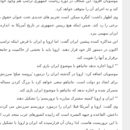
موسویان افزود: این شکاف در دوره ریاست جمهوری ترامپ هم وجود خواهد
کند و نه اجرای آن را متوقف خواهد کرد.
وی اظهار داشت: کنگره ممکن است تحریم های جدیدی تحت عنوان حقوق بش
برخی را رد کند. ضمن اینکه هیچ رییس جمهوری در تاریخ آمریکا به انداز
ایران سهمی ببرد.
این مذاکره کننده پیشین ایران گفت: اما اروپا و ایران با فرض اینکه ترامپ 
اکنون در دستور کار خود قرار دهند. اروپا باید با بخشی از حاکمیت و جامعه
برقرار و آنها را تقویت کند.
** اروپا اجازه ندهد نتانیاهو با موضوع ایران بازی کند
موسویان اضافه کرد: اروپا در گذشته ایران را درمورد 'پروسه صلح' سرزنش 
برای ایجاد دو دولت است. نتانیاهو سعی خواهد کرد با بزرگ کردن مساله 
متمرکز شده و اجازه ندهد که نتانیاهو با موضوع ایران بازی کند.
** ایران و اروپا 'کمیته مشترک مبارزه با تروریسم' را تشکیل دهند
وی گفت: اروپا و آمریکا قبلا ایران را درمورد تروریسم سرزنش می کردند
داعش، القاعده و جبهه النصره است که زاییده کشورهای عرب متحد غرب 
با این تروریست هاست. لذا زمان آن فرارسیده که ایران و اروپا با تشکیل یک 