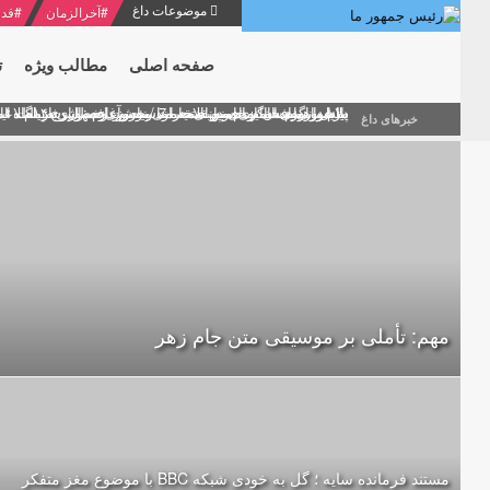
موضوعات داغ
#
آخرالزمان
#
قدر
صفحه اصلی
مطالب ویژه
ت
منشور گفتمان امام و انقلاب - 7 /بخش دوم : شرح پیام ۱۰ خرداد ۱۳۶۹ امام خامنه ای/ فصل پنجم: حفظ عزّت و کرامت انقلابی
پیام نوروزی امام خامنه ای به مناسبت آغاز سال ۱۴۰۰
دلایل اهمیت سیزدهمین انتخابات ریاست جمهوری از نگاه ام
بیانات امام خامنه ای در سخنرانی نوروزی خطاب به ملت ای
بازخوانی افشاگری سپهبد محمود منصور افسر ارشد اطلاعات
خبرهای داغ
مهم: تأملی بر موسیقی متن جام زهر
مستند فرمانده سایه ؛ گل به خودی شبکه BBC با موضوع مغز متفکر