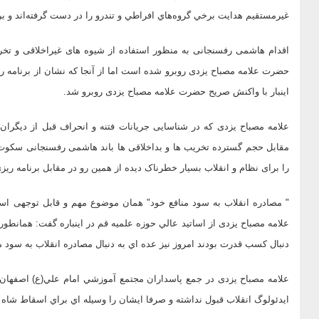
غيرمستقيم هدايت برخي گروه‌هاي افراطي و تندرو را در دست گرفته‌اند و بر
اقدام هاشمی رفسنجانی به منظور استفاده از شیوه های غیراخلاقی و تخر
حضرت علامه مصباح یزدی روبرو شده است اما از آنجا که نشان از برنامه ر
اینبار با واکنش صریح حضرت علامه مصباح یزدی روبرو شد.
علامه مصباح یزدی که در شناسایی جریانات فتنه و انحراف قبل از دیگرا
مقابل حجم گسترده تخریب ها و بداخلاقی ها باند هاشمی رفسنجانی سکوت پ
را برای نظام و انقلاب بسیار خطرناک دیده از همین رو در مقابل برنامه ریز
" مصادره انقلاب به سود منافع خود" همان موضوع مهم و قابل توجهی است
علامه مصباح يزدی از اساتيد عالي حوزه علميه قم در اینباره گفت: همانطو
دنبال كسب قدرت بودند امروز نيز عده اي به دنبال مصادره انقلاب به سود م
علامه مصباح یزدی در جمع پاسداران مجتمع آموزشي امام علي(ع) اصفهان اف
ايدئولوگ انقلاب قبول نداشته و صرفا ايشان را وسيله اي براي اسقاط شاه 