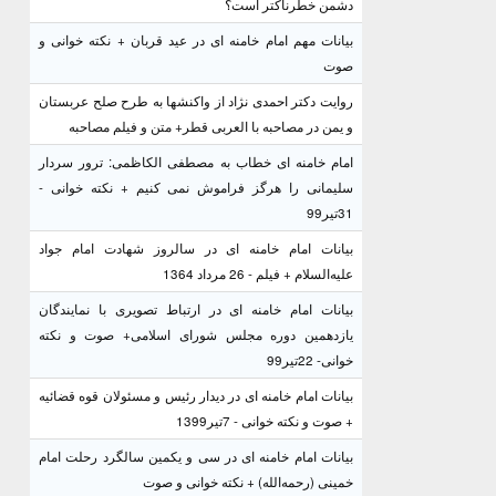
دشمن خطرناکتر است؟
بیانات مهم امام خامنه ای در عید قربان + نکته خوانی و
صوت
روایت دکتر احمدی نژاد از واکنشها به طرح صلح عربستان
و یمن در مصاحبه با العربی قطر+ متن و فیلم مصاحبه
امام خامنه ای خطاب به مصطفی الکاظمی: ترور سردار
سلیمانی را هرگز فراموش نمی کنیم + نکته خوانی -
31تیر99
بیانات امام خامنه ای در سالروز شهادت امام جواد
علیه‌السلام + فیلم - 26 مرداد 1364
بیانات امام خامنه ای در ارتباط تصویری با نمایندگان
یازدهمین دوره مجلس شورای اسلامی+ صوت و نکته
خوانی- 22تیر99
بیانات امام خامنه ای در دیدار رئیس و مسئولان قوه قضائیه
+ صوت و نکته خوانی - 7تیر1399
بیانات امام خامنه ای در سی و یکمین سالگرد رحلت امام
خمینی (رحمه‌الله) + نکته خوانی و صوت