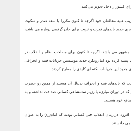
اي كشور راه‌حل تجويز مي‌كنند.
یب علیه مخالفان خود اگرچه تا کنون مکررا با سعه صدر و سکوت
یزی جدید باندهای قدرت و ثروت برای جان گرفتنی دوباره می باشد،
ن مشهور می باشد، اگرچه تا کنون برای مصلحت نظام و انقلاب در
یشه کرده بود اما رویکرد جدید موسسین جریانات فتنه و انحرافی
ی جدید این جریانات نکته ای کلیدی را مطرح کردند.
 که باندهای فتنه و انحراف بدنبال آن هستند از همین رو حضرت
ر كه در دوران مبارزه با رژيم ستمشاهي كساني صداقت نداشته و به
نافع خود هستند.
زود: در زمان انقلاب حتي كساني بودند كه امام(ره) را به عنوان
مي دانستند.