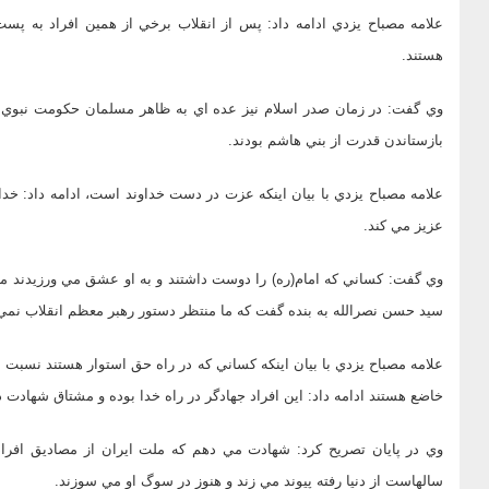
علامه مصباح يزدي ادامه داد: پس از انقلاب برخي از همين افراد به پ
هستند.
وي گفت: در زمان صدر اسلام نيز عده اي به ظاهر مسلمان حكومت نبوي را
بازستاندن قدرت از بني هاشم بودند.
علامه مصباح يزدي با بيان اينكه عزت در دست خداوند است، ادامه داد: خدا
عزيز مي كند.
وي گفت: كساني كه امام(ره) را دوست داشتند و به او عشق مي ورزيدند منت
سيد حسن نصرالله به بنده گفت كه ما منتظر دستور رهبر معظم انقلاب نمي 
علامه مصباح يزدي با بيان اينكه كساني كه در راه حق استوار هستند نسبت 
خاضع هستند ادامه داد: اين افراد جهادگر در راه خدا بوده و مشتاق شهادت د
وي در پايان تصريح كرد: شهادت مي دهم كه ملت ايران از مصاديق افراد 
سالهاست از دنيا رفته پيوند مي زند و هنوز در سوگ او مي سوزند.