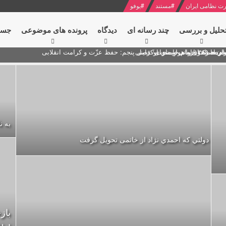
ت نظامی ایران
#
مستند
#
یوفو
حلیل و بررسی
چند رسانه ای
دیدگاه‌
پرونده های موضوعی
جست
ام خامنه ای
ران + نکته خوانی و صوت
 مصر درباره هواپیمای اوکراینی
به ن
دولتي كه احمدي نژاد از خاتمی تحويل گرفت
باز