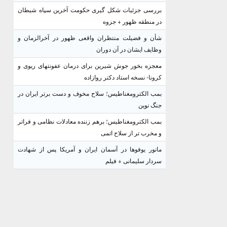
بررسی جزئیات شکل گیری حکومت آخرین سپاه شیطان
در منطقه ظهور + جزوه
شأن و فضیلت منتظران واقعی ظهور در آخرالزمان و
وظایف ایشان در آن دوران
معجزه بخور جوش شیرین برای درمان عفونتهای ریوی و
کرونا- نسخه استاد دکتر روازاده
بمب الکترومغناطیس؛ سلاح مخوف و دست برتر ایران در
جنگ نوین
بمب الکترومغناطیس؛ برهم زننده معادلات نظامی و فراتر
و مخرب تر از سلاح اتمی
مانور یوفوها در آسمان ایران و آمریکا پس از شهادت
سردار سلیمانی + فیلم