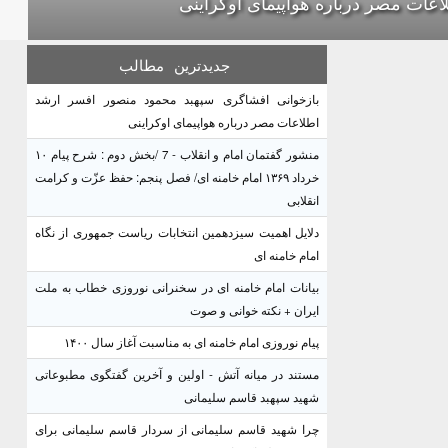
اعات مصر درباره هواپیمای اوکراینی
جدیدترین
مطالب
بازخوانی افشاگری سپهبد محمود منصور افسر ارشد
اطلاعات مصر درباره هواپیمای اوکراینی
منشور گفتمان امام و انقلاب - 7 /بخش دوم : شرح پیام ۱۰
خرداد ۱۳۶۹ امام خامنه ای/ فصل پنجم: حفظ عزّت و کرامت
انقلابی
دلایل اهمیت سیزدهمین انتخابات ریاست جمهوری از نگاه
امام خامنه ای
بیانات امام خامنه ای در سخنرانی نوروزی خطاب به ملت
ایران + نکته خوانی و صوت
پیام نوروزی امام خامنه ای به مناسبت آغاز سال ۱۴۰۰
مستند در میانه آتش - اولین و آخرین گفتگوی مطبوعاتی
شهید سپهبد قاسم سلیمانی
چرا شهید قاسم سلیمانی از سردار قاسم سلیمانی برای