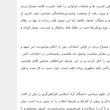
ر تخریب ها و شایعات فراوانی را علیه حضرت علامه مصباح یزدی
ات و برون رفت از وضعیت وخیم ورشکستگی سیاسی خود، قدری از
 نخبگان جامعه بکاهند اما این شیوه های رندانه نه تنها در نظام
وع رویکردها حتی در نظام های سکولار و غیردینی بسیار کوتاه و
 مصباح یزدی در اولین انتخابات پس از اعلام موجودیت این جبهه و
در مقابل شکست واضح باند هاشمی رفسنجانی در انتخابات اخیر ،
زدی را آغاز کردند و در این عرصه غیراخلاقی شخص آقای هاشمی
راکنی علیه مطهری زمانه یافته است، خود دست به کار شده و طی
ان علوم سياسي دانشگاه آزاد اسلامي افراطي‌گري را يكي از آفات
ال و پرهيز از افراط و تفريط انقلاب را به پيش برده است، ولي
 يا آن را بي‌فايده و غيرضروري برمي‌شمردند، امروز مستقيم و يا