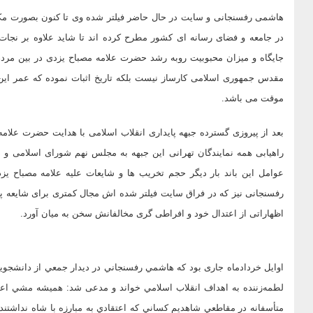
هاشمی رفسنجانی و سایت در حال حاضر فیلتر شده وی تا کنون بصورت مکر
در جامعه و فضای رسانه ای کشور مطرح کرده اند تا شاید علاوه بر نج
جایگاه و میزان محبوبیت روبه رشد حضرت علامه مصباح یزدی در بین مردم و
مقدس جمهوری اسلامی کارساز نیست بلکه تاریخ اثبات نموده که عمر این ن
موقت می باشد.
بعد از پیروزی گسترده جبهه پایداری انقلاب اسلامی با هدایت حضرت علامه
راهیابی همه نمایندگان تهرانی این جبهه به مجلس نهم شورای اسلامی و 
عوامل این باند بار دیگر حجم تخریب ها و شایعات علیه علامه مصباح ی
رفسنجانی نیز که در فراق سایت فیلتر شده اش مجال کمتری برای شایعه پ
اظهاراتی از اعتدال خود و افراطی گری مخالفانش سخن به میان آورد.
اوایل خردادماه جاری بود که هاشمي رفسنجاني در ديدار جمعي از دانشجوي
لطمه‌زننده به اهداف انقلاب اسلامي خواند و مدعی شد: هميشه مشي اعتد
متأسفانه در مقاطعي شاهديم كساني كه اعتقادي به مبارزه با شاه نداشتند و