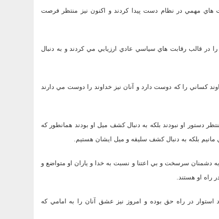
ست هاي مهمي در نظام دست پيدا كردند و اكنون نيز منتظر فرصت
 در قالب رقابت هاي سياسي عادي ارزيابي مي كردند و به دنبال
وند كساني را كه دوست دارد و آنان نيز خداوند را دوست مي دارند
ظر دستور او نبودند بلكه به دنبال كشف ميل او بودند همانطور كه
مانيم بلكه به دنبال كشف سليقه و ميل ايشان هستيم.
به دشمنان سرسخت و بي اعتنا و نسبت به خدا و ياران او متواضع و
ر راه او هستند.
استوار در راه حق بوده و امروز نيز عشق آنان را به امامي كه