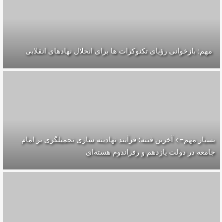
مهم: بازخوانی رؤیای تکنوکرات ها برای انحلال نهادهای انقلابی
بسیار مهم=> آخرین فتنه؛ فرآیند نهادینه سازی تحمیلگری بر امام
جامعه در دولت یازدهم و رفراندوم هسته‌ای