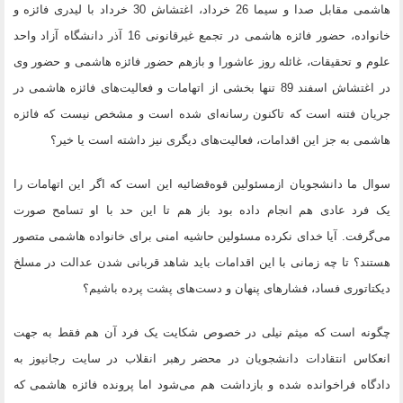
هاشمی مقابل صدا و سیما 26 خرداد، اغتشاش 30 خرداد با لیدری فائزه و
خانواده، حضور فائزه هاشمی در تجمع غیرقانونی 16 آذر دانشگاه آزاد واحد
علوم و تحقیقات، غائله روز عاشورا و بازهم حضور فائزه هاشمی و حضور وی
در اغتشاش اسفند 89 تنها بخشی از اتهامات و فعالیت‌های فائزه هاشمی در
جریان فتنه است که تاکنون رسانه‌ای شده است و مشخص نیست که فائزه
هاشمی به جز این اقدامات، فعالیت‌های دیگری نیز داشته است یا خیر؟
سوال ما دانشجویان ازمسئولین قوه‌قضائیه این است که اگر این اتهامات را
یک فرد عادی هم انجام داده بود باز هم تا این حد با او تسامح صورت
می‌گرفت. آیا خدای نکرده مسئولین حاشیه امنی برای خانواده هاشمی متصور
هستند؟ تا چه زمانی با این اقدامات باید شاهد قربانی شدن عدالت در مسلخ
دیکتاتوری فساد، فشارهای پنهان و دست‌های پشت پرده باشیم؟
چگونه است که میثم نیلی در خصوص شکایت یک فرد آن هم فقط به جهت
انعکاس انتقادات دانشجویان در محضر رهبر انقلاب در سایت رجانیوز به
دادگاه فراخوانده شده و بازداشت هم می‌شود اما پرونده فائزه هاشمی که