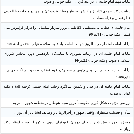
بیانات مهم امام خامنه ای در عید قربان + نکته خوانی و صوت
روایت دکتر احمدی نژاد از واکنشها به طرح صلح عربستان و یمن در مصاحبه با العربی
قطر+ متن و فیلم مصاحبه
امام خامنه ای خطاب به مصطفی الکاظمی: ترور سردار سلیمانی را هرگز فراموش نمی
کنیم + نکته خوانی - 31تیر99
بیانات امام خامنه ای در سالروز شهادت امام جواد علیه‌السلام + فیلم - 26 مرداد 1364
بیانات امام خامنه ای در ارتباط تصویری با نمایندگان یازدهمین دوره مجلس شورای
اسلامی+ صوت و نکته خوانی- 22تیر99
بیانات امام خامنه ای در دیدار رئیس و مسئولان قوه قضائیه + صوت و نکته خوانی -
7تیر1399
بیانات امام خامنه ای در سی و یکمین سالگرد رحلت امام خمینی (رحمه‌الله) + نکته
خوانی و صوت
بررسی جزئیات شکل گیری حکومت آخرین سپاه شیطان در منطقه ظهور + جزوه
شأن و فضیلت منتظران واقعی ظهور در آخرالزمان و وظایف ایشان در آن دوران
معجزه بخور جوش شیرین برای درمان عفونتهای ریوی و کرونا- نسخه استاد دکتر
روازاده