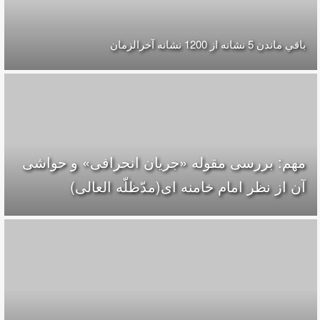
باقي ماندن 5 نشانه از 1200 نشانه‌ آخرالزمان
مهم: بررسی مقوله «جریان انحرافی» و حواشی
آن از نظر امام خامنه ای(مدّظلّه العالی)