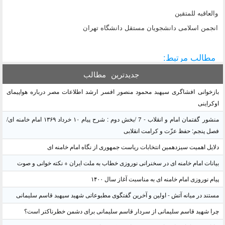
والعاقبه للمتقین
انجمن اسلامی دانشجویان مستقل دانشگاه تهران
مطالب مرتبط:
جدیدترین
مطالب
بازخوانی افشاگری سپهبد محمود منصور افسر ارشد اطلاعات مصر درباره هواپیمای
اوکراینی
منشور گفتمان امام و انقلاب - 7 /بخش دوم : شرح پیام ۱۰ خرداد ۱۳۶۹ امام خامنه ای/
فصل پنجم: حفظ عزّت و کرامت انقلابی
دلایل اهمیت سیزدهمین انتخابات ریاست جمهوری از نگاه امام خامنه ای
بیانات امام خامنه ای در سخنرانی نوروزی خطاب به ملت ایران + نکته خوانی و صوت
پیام نوروزی امام خامنه ای به مناسبت آغاز سال ۱۴۰۰
مستند در میانه آتش - اولین و آخرین گفتگوی مطبوعاتی شهید سپهبد قاسم سلیمانی
چرا شهید قاسم سلیمانی از سردار قاسم سلیمانی برای دشمن خطرناکتر است؟