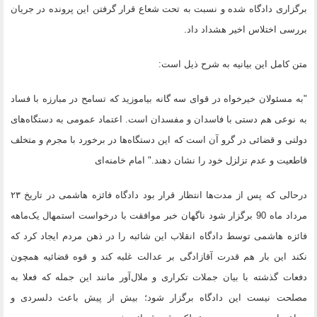
برگزاری دادگاه شده و نسبت به تحت شعاع قرار گرفتن این پرونده در جریان
بررسی اختلاس اخیر هشداد داد.
متن کامل این بیانیه به شرح ذیل است:
"به مسئولان خیرخواه در قوای سه گانه بیاموزید که تسامح در مبارزه با فساد
به نوعی هم دستی با فاسدان و مفسدان است. اعتماد عمومى به دستگاه‌هاى
دولتى و قضائى در گرو آن است که این دستگاه‌‌ها در برخورد با مجرم و متخلف
قاطعیت و عدم تزلزل خود را نشان دهند." امام خامنه‌ای
درحالی که پس از مدت‌ها انتظار قرار بود دادگاه فائزه هاشمی در تاریخ ۲۳
مرداد ماه 90 برگزار شود ناگهان خبر موافقت با درخواست استمهال یک‌ماهه
فائزه هاشمی توسط دادگاه انقلاب این شائبه را در ذهن مردم ایجاد کرد که
نکند این بار هم قدرت آقازادگی بر عدالت غلبه کند و قوه قضائیه همچون
دفعات گذشته با بیان جملات تکراری و ملال‌آور مانند این جمله که فعلا به
مصلحت نیست این دادگاه برگزار شود؛ بیش از پیش باعث دلسردی و