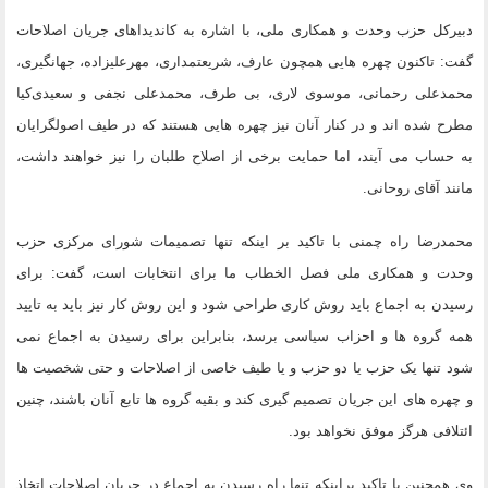
دبیرکل حزب وحدت و همکاری ملی، با اشاره به کاندیداهای جریان اصلاحات
گفت: تاکنون چهره هایی همچون عارف، شریعتمداری، مهرعلیزاده، جهانگیری،
محمدعلی رحمانی، موسوی لاری، بی طرف، محمدعلی نجفی و سعیدی‌کیا
مطرح شده اند و در کنار آنان نیز چهره هایی هستند که در طیف اصولگرایان
به حساب می آیند، اما حمایت برخی از اصلاح طلبان را نیز خواهند داشت،
مانند آقای روحانی.
محمدرضا راه چمنی با تاکید بر اینکه تنها تصمیمات شورای مرکزی حزب
وحدت و همکاری ملی فصل الخطاب ما برای انتخابات است، گفت: برای
رسیدن به اجماع باید روش کاری طراحی شود و این روش کار نیز باید به تایید
همه گروه ها و احزاب سیاسی برسد، بنابراین برای رسیدن به اجماع نمی
شود تنها یک حزب یا دو حزب و یا طیف خاصی از اصلاحات و حتی شخصیت ها
و چهره های این جریان تصمیم گیری کند و بقیه گروه ها تابع آنان باشند، چنین
ائتلافی هرگز موفق نخواهد بود.
وی همچنین با تاکید براینکه تنها راه رسیدن به اجماع در جریان اصلاحات اتخاذ