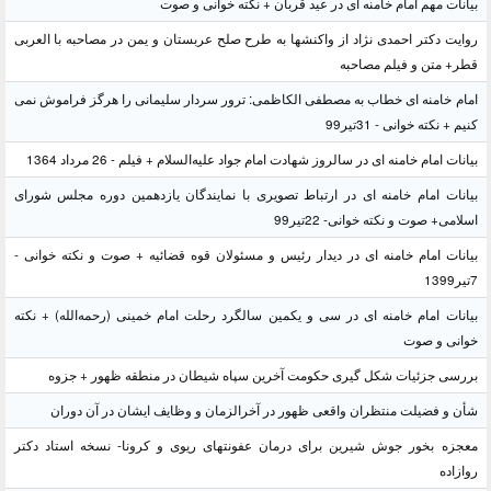
بیانات مهم امام خامنه ای در عید قربان + نکته خوانی و صوت
روایت دکتر احمدی نژاد از واکنشها به طرح صلح عربستان و یمن در مصاحبه با العربی
قطر+ متن و فیلم مصاحبه
امام خامنه ای خطاب به مصطفی الکاظمی: ترور سردار سلیمانی را هرگز فراموش نمی
کنیم + نکته خوانی - 31تیر99
بیانات امام خامنه ای در سالروز شهادت امام جواد علیه‌السلام + فیلم - 26 مرداد 1364
بیانات امام خامنه ای در ارتباط تصویری با نمایندگان یازدهمین دوره مجلس شورای
اسلامی+ صوت و نکته خوانی- 22تیر99
بیانات امام خامنه ای در دیدار رئیس و مسئولان قوه قضائیه + صوت و نکته خوانی -
7تیر1399
بیانات امام خامنه ای در سی و یکمین سالگرد رحلت امام خمینی (رحمه‌الله) + نکته
خوانی و صوت
بررسی جزئیات شکل گیری حکومت آخرین سپاه شیطان در منطقه ظهور + جزوه
شأن و فضیلت منتظران واقعی ظهور در آخرالزمان و وظایف ایشان در آن دوران
معجزه بخور جوش شیرین برای درمان عفونتهای ریوی و کرونا- نسخه استاد دکتر
روازاده