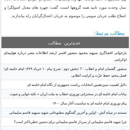
مدل وحدت مورد تایید همه گروهها است، گفت: چهره های معدل اصولگرا و
اصلاح طلب جریان سومی را موسوم به جریان اعتدال‌گرایان راه بیاندازند.
مطالب مرتبط:
جدیدترین
مطالب
بازخوانی افشاگری سپهبد محمود منصور افسر ارشد اطلاعات مصر درباره هواپیمای
اوکراینی
منشور گفتمان امام و انقلاب - 7 /بخش دوم : شرح پیام ۱۰ خرداد ۱۳۶۹ امام خامنه ای/
فصل پنجم: حفظ عزّت و کرامت انقلابی
دلایل اهمیت سیزدهمین انتخابات ریاست جمهوری از نگاه امام خامنه ای
بیانات امام خامنه ای در سخنرانی نوروزی خطاب به ملت ایران + نکته خوانی و صوت
پیام نوروزی امام خامنه ای به مناسبت آغاز سال ۱۴۰۰
مستند در میانه آتش - اولین و آخرین گفتگوی مطبوعاتی شهید سپهبد قاسم سلیمانی
چرا شهید قاسم سلیمانی از سردار قاسم سلیمانی برای دشمن خطرناکتر است؟