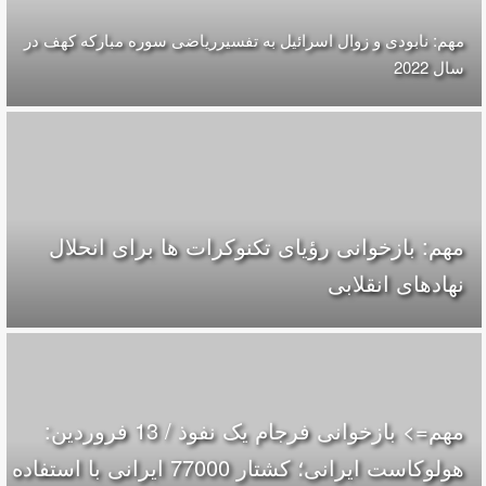
مهم: نابودی و زوال اسرائیل به تفسیرریاضی سوره مبارکه کهف در
سال 2022
مهم: بازخوانی رؤیای تکنوکرات ها برای انحلال
نهادهای انقلابی
مهم=> بازخوانی فرجام یک نفوذ / 13 فروردین:
هولوکاست ایرانی؛ کشتار 77000 ایرانی با استفاده