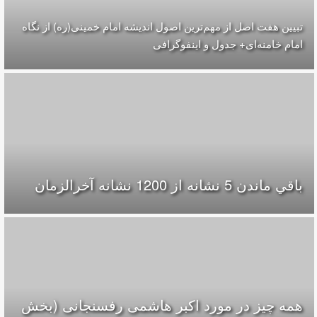
تبیین هفت اصل از مهم‌ترین اصول اندیشه امام خمینی(ره) از نگاه
امام خامنه‌ای+ جدول و اینفوگرافی
باقي ماندن 5 نشانه از 1200 نشانه‌ آخرالزمان
همه چیز در مورد اکبر هاشمی رفسنجانی (بخش