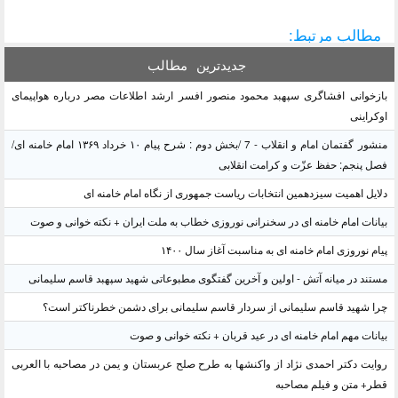
مطالب مرتبط:
جدیدترین
مطالب
بازخوانی افشاگری سپهبد محمود منصور افسر ارشد اطلاعات مصر درباره هواپیمای
اوکراینی
منشور گفتمان امام و انقلاب - 7 /بخش دوم : شرح پیام ۱۰ خرداد ۱۳۶۹ امام خامنه ای/
فصل پنجم: حفظ عزّت و کرامت انقلابی
دلایل اهمیت سیزدهمین انتخابات ریاست جمهوری از نگاه امام خامنه ای
بیانات امام خامنه ای در سخنرانی نوروزی خطاب به ملت ایران + نکته خوانی و صوت
پیام نوروزی امام خامنه ای به مناسبت آغاز سال ۱۴۰۰
مستند در میانه آتش - اولین و آخرین گفتگوی مطبوعاتی شهید سپهبد قاسم سلیمانی
چرا شهید قاسم سلیمانی از سردار قاسم سلیمانی برای دشمن خطرناکتر است؟
بیانات مهم امام خامنه ای در عید قربان + نکته خوانی و صوت
روایت دکتر احمدی نژاد از واکنشها به طرح صلح عربستان و یمن در مصاحبه با العربی
قطر+ متن و فیلم مصاحبه