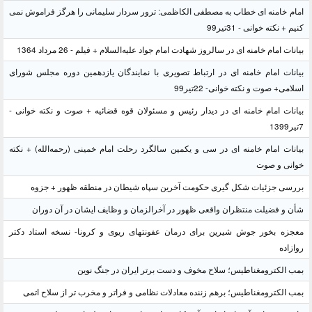
امام خامنه ای خطاب به مصطفی الکاظمی: ترور سردار سلیمانی را هرگز فراموش نمی
کنیم + نکته خوانی - 31تیر99
بیانات امام خامنه ای در سالروز شهادت امام جواد علیه‌السلام + فیلم - 26 مرداد 1364
بیانات امام خامنه ای در ارتباط تصویری با نمایندگان یازدهمین دوره مجلس شورای
اسلامی+ صوت و نکته خوانی- 22تیر99
بیانات امام خامنه ای در دیدار رئیس و مسئولان قوه قضائیه + صوت و نکته خوانی -
7تیر1399
بیانات امام خامنه ای در سی و یکمین سالگرد رحلت امام خمینی (رحمه‌الله) + نکته
خوانی و صوت
بررسی جزئیات شکل گیری حکومت آخرین سپاه شیطان در منطقه ظهور + جزوه
شأن و فضیلت منتظران واقعی ظهور در آخرالزمان و وظایف ایشان در آن دوران
معجزه بخور جوش شیرین برای درمان عفونتهای ریوی و کرونا- نسخه استاد دکتر
روازاده
بمب الکترومغناطیس؛ سلاح مخوف و دست برتر ایران در جنگ نوین
بمب الکترومغناطیس؛ برهم زننده معادلات نظامی و فراتر و مخرب تر از سلاح اتمی