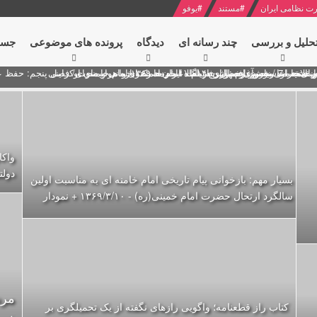
ت نظامی ایران
#
مستند
#
یوفو
حلیل و بررسی
چند رسانه ای
دیدگاه‌
پرونده های موضوعی
جست
ل پنجم: حفظ عزّت و کرامت انقلابی
ای به مناسبت آغاز سال ۱۴۰۰
 انتخابات ریاست جمهوری از نگاه امام خامنه ای
 در سخنرانی نوروزی خطاب به ملت ایران + نکته خوانی و صوت
بد محمود منصور افسر ارشد اطلاعات مصر درباره هواپیمای اوکراینی
واکا
دولت
بسیار مهم: بازخوانی پیام تاریخی امام خامنه ای به مناسبت اولین
سالگرد ارتحال حضرت امام خمینی(ره) - ۱۳۶۹/۳/۱۰ + نمودار
کتاب راز قطعنامه؛ واگویی رازهای نگفته از یک تحمیلگری بر