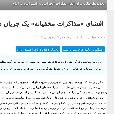
تجدیدنظرطلب برای القاء تفکرات انحرافی به اسم اندیشه امام
افشای «مذاکرات مخفیانه» یک جریان د
دسته:
سیاسی
منتشر شده در 29 فروردين 1388
عملکرد دولت های نهم و دهم
دستاوردهاي دولت احمدی نژاد
روزنامه سوئیسی در گزارشی فاش کرد: در شرايطي كه جمهوري اسلامي هر گونه مذاكره مس
برخی «مقامات غیر دولتی» ایران با تشکیل یک گروه ویژه، «مذاکرات مخفيانه اي» را با غربی
به گزارش «شبکه خبر دانشجو»، روزنامه پرتيراژ و معروف «لوتامپ» سوئيس كه در ژنو منت
عربي و حتي رژيم صهيونيستي بطور دائم در پايتخت هاي اروپايي ديدار مي كنند.
اين روزنامه،
وقوع دو ديدار اخير در يكي از پايتخت هاي اروپايي خبر مي دهد.
اين روزنامه فرانسوي زبان به د
Track 2
نام «
» اشاره کرده و اين ديدارها را كاملا غيررسمي و دور از هياهوهاي رسانه اي ا
مقامات عالي رتبه غیردولتی در ايران تحقق مي يابد كه طبق اطلاعات موجود، علي اکبر هاشم
بيوسار، خبرنگار اين روزنامه علت يافتن چنين رازي را وجود تمايلاتي در مقامات ارشد اروپايي براي
مي كند كه افراد حضور يافته در «مذاكرات پنهان» با غرب از سوي ايران «كاملا مخفيانه» اين كا