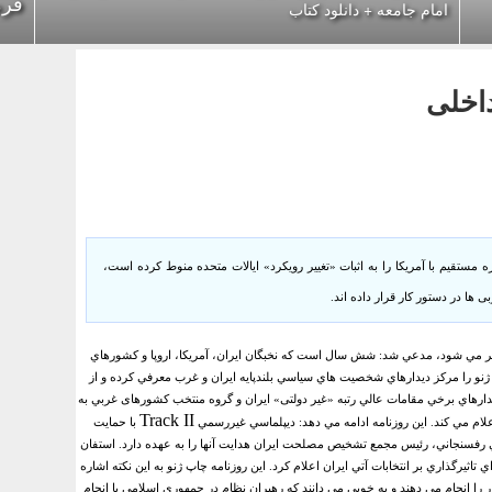
فرم
امام جامعه + دانلود کتاب
اخلی
تقيم با آمريكا را به اثبات «تغيير رويكرد» ايالات متحده منوط كرده است،
 ها در دستور کار قرار داده اند.
شر مي شود، مدعي شد: شش سال است كه نخبگان ايران، آمريكا، اروپا و كشورهاي
 ژنو را مركز ديدارهاي شخصيت هاي سياسي بلندپايه ايران و غرب معرفي كرده و از
يدارهاي برخي مقامات عالي رتبه «غیر دولتی» ايران و گروه منتخب کشورهای غربي به
Track II
علام مي كند.
اين روزنامه ادامه مي دهد: ديپلماسي غيررسمي
با حمايت
ي رفسنجاني، رئيس مجمع تشخيص مصلحت ايران هدايت آنها را به عهده دارد.
استفان
 تاثيرگذاري بر انتخابات آتي ايران اعلام كرد.
اين روزنامه چاپ ژنو به اين نكته اشاره
ر را انجام مي دهند و به خوبي مي دانند كه رهبران نظام در جمهوري اسلامي با انجام