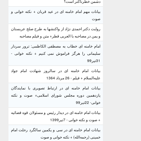
دشمن خطرناکتر است؟
بیانات مهم امام خامنه ای در عید قربان + نکته خوانی و
صوت
روایت دکتر احمدی نژاد از واکنشها به طرح صلح عربستان
و یمن در مصاحبه با العربی قطر+ متن و فیلم مصاحبه
امام خامنه ای خطاب به مصطفی الکاظمی: ترور سردار
سلیمانی را هرگز فراموش نمی کنیم + نکته خوانی -
31تیر99
بیانات امام خامنه ای در سالروز شهادت امام جواد
علیه‌السلام + فیلم - 26 مرداد 1364
بیانات امام خامنه ای در ارتباط تصویری با نمایندگان
یازدهمین دوره مجلس شورای اسلامی+ صوت و نکته
خوانی- 22تیر99
بیانات امام خامنه ای در دیدار رئیس و مسئولان قوه قضائیه
+ صوت و نکته خوانی - 7تیر1399
بیانات امام خامنه ای در سی و یکمین سالگرد رحلت امام
خمینی (رحمه‌الله) + نکته خوانی و صوت