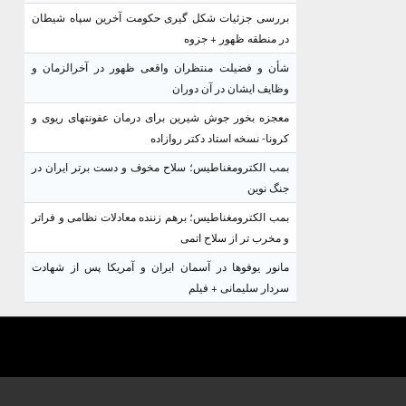
بررسی جزئیات شکل گیری حکومت آخرین سپاه شیطان
در منطقه ظهور + جزوه
شأن و فضیلت منتظران واقعی ظهور در آخرالزمان و
وظایف ایشان در آن دوران
معجزه بخور جوش شیرین برای درمان عفونتهای ریوی و
کرونا- نسخه استاد دکتر روازاده
بمب الکترومغناطیس؛ سلاح مخوف و دست برتر ایران در
جنگ نوین
بمب الکترومغناطیس؛ برهم زننده معادلات نظامی و فراتر
و مخرب تر از سلاح اتمی
مانور یوفوها در آسمان ایران و آمریکا پس از شهادت
سردار سلیمانی + فیلم