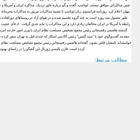
چنين مذاكراتي موافق نيستند.
لوتامپ، گفت و گو درباره خاور نزديك، مذاكره ايران و آمريك
پنهان اعلام كرد.
روزنامه فرانسوي زبان لوتامپ با تشبيه مذاكرات مزبور به مذاكرات محرمانه ع
طور معمول سه روزه است به چند گروه تقسيم شده و در هواي آزاد در روستاهاي دورافتاده ژ
رابطه با آمريكا در ايران مخالفان زيادي دارد و اين مذاكرات را نبايد جدي گرفت.
ادعای عجیب س
گذشته هاشمي رفسنجاني رئيس مجمع تشخيص مصلحت نظام ایران با وزير امور خارجه امریکا 
مقدمه گفت‌وگوي خود با "سيد گينس" رئيس آكادمي اسكار كه چندی قبل به تهران سفر كرده بود
خواسته‌اند نامشان فاش نشود، گفته‌اند هاشمي رفسنجاني رئيس مجمع تشخيص مصلحت نظام و مجل
كرده است‏.‏
فارن پاليسي ژورنال اين گفتگو را در راستاي بهبود
مطالب مرتبط: