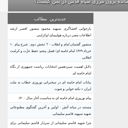
انده برون مرزی سپاه قدس در یمن کیست؟
جدیدترین
مطالب
بازخوانی افشاگری سپهبد محمود منصور افسر ارشد
اطلاعات مصر درباره هواپیمای اوکراینی
منشور گفتمان امام و انقلاب - 7 /بخش دوم : شرح پیام ۱۰
خرداد ۱۳۶۹ امام خامنه ای/ فصل پنجم: حفظ عزّت و کرامت
انقلابی
دلایل اهمیت سیزدهمین انتخابات ریاست جمهوری از نگاه
امام خامنه ای
بیانات امام خامنه ای در سخنرانی نوروزی خطاب به ملت
ایران + نکته خوانی و صوت
پیام نوروزی امام خامنه ای به مناسبت آغاز سال ۱۴۰۰
مستند در میانه آتش - اولین و آخرین گفتگوی مطبوعاتی
شهید سپهبد قاسم سلیمانی
چرا شهید قاسم سلیمانی از سردار قاسم سلیمانی برای