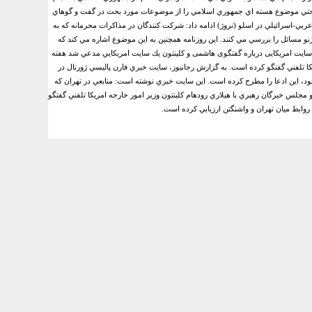
ا و حتي موضوع هسته اي جمهوري اسلامي را از موضوعات مورد بحث در گفت و گوهاي
ربي-اسرائيلي در اسلو (نروژ) ادامه داد: شركت كنندگان در مذاكرات محرمانه كه به
نو مسائل را بررسي مي كنند.
اين روزنامه همچنين به اين موضوع اشاره مي كند كه
ایت امریکایی درباره گفتگوی هاشمی و کلینتون
يك سايت امریکايي مدعي شد هفته
تلفني گفتگو كرده است‏.‏
به گزارش رجانیوز، سايت خبري فارن پاليسي ژورنال در
، اين ادعا را مطرح كرده است‏.‏
اين سايت خبري نوشته است: منابعي در تهران كه
س خبرگان رهبري با هيلاري رودهام كلينتون وزير امور خارجه امریکا تلفني گفتگو
 روابط ميان تهران و واشنگتن ارزيابي كرده است‏.‏