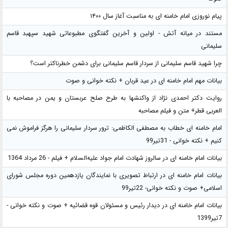
پیام نوروزی امام خامنه ای به مناسبت آغاز سال ۱۴۰۰
مستند در میانه آتش - اولین و آخرین گفتگوی مطبوعاتی شهید سپهبد قاسم
سلیمانی
چرا شهید قاسم سلیمانی از سردار قاسم سلیمانی برای دشمن خطرناکتر است؟
بیانات مهم امام خامنه ای در عید قربان + نکته خوانی و صوت
روایت دکتر احمدی نژاد از واکنشها به طرح صلح عربستان و یمن در مصاحبه با
العربی قطر+ متن و فیلم مصاحبه
امام خامنه ای خطاب به مصطفی الکاظمی: ترور سردار سلیمانی را هرگز فراموش نمی
کنیم + نکته خوانی - 31تیر99
بیانات امام خامنه ای در سالروز شهادت امام جواد علیه‌السلام + فیلم - 26 مرداد 1364
بیانات امام خامنه ای در ارتباط تصویری با نمایندگان یازدهمین دوره مجلس شورای
اسلامی+ صوت و نکته خوانی- 22تیر99
بیانات امام خامنه ای در دیدار رئیس و مسئولان قوه قضائیه + صوت و نکته خوانی -
7تیر1399