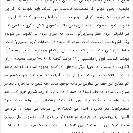
ایران ما امنیتش بخاطر مردمش است؛ این مردم هنوز به انقلاب وفادارند. ما باید
بفهمیم!، یعنی آقایانی که تصمیمات نادرست می گیرند، باید بفهمند که اگر این
مردم بی تفاوت بشوند اگر این مردم مخصوصا جوانهای تحصیل کرده، اگر اینها بی
تفاوت بشوند، مصونیت ما ء باقیء نمی ماند، اینجوری شکل دیگری پیدا می کند.
بی تفاوتی مردم خطر بسیاربزرگی است. چه جوری مردم بی تفاوت می شوند؟
یکی اش همین انتخابات است، مردم اگر ببینند در انتخابات "رأی تحمیلی" است،
قطعا تکرار نمی کنند. ما از انتخابات اولمان،در تمام رفراندوم ها، مردم همه آزاد
بودند، اکثریت قوی را داشتیم، از ۹۹ درصد گرفته تا ۶۰ ،۷۰ درصد همیشه ء رای
اکثریتء داشتیم ، اما اخیرا دیگر نهادهایی در کشور بوجود آمده اند که اجازه هم
ندارند در انتخابات فعال باشند جز رای دادن، آنها دخالت می کنند. خوب کشور کم
کم ممکن این خطر بی تفاوتی در مردم بوجود بیاید، چه کسی به ما اجازه داده، در
سرنوشت مردم مداخله کنیم؟ ما همه از مادر، آزاد آفریده شدیم هیچ کس هم
نمی تواند به ما بگوید چه جوری فکر کنید، راهنمایی می توانند بکنند. خود
پیغمبر(ص) مگر کسی را اجبار می کردند؟!.قرآن صریحا می گوید: لا اکراه فی
الدین. به پیغمبرش می فرماید تو همه دنیا را خرج کنی، نمیتوانی دل اینها را
متحد کنی!. این خداست که این کارها را می کند و کمکت می نماید. این راهی