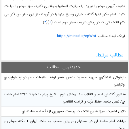
نشود، آبروی مردم را نبرید، با حیثیت انسانها بدرفتاری نکنید، حق مردم را مراعات
کنید، امام مکرر اینها گفتند، خیلی وسیع اینها را در آوردند، از این نظر من فکر می
کنم انتخاباتی که در پیش داریم بسیار مهم است.(
+
)(
*
)
لينک کوتاه مطلب:
https://miniurl.ir/cpWbt
مطالب مرتبط:
جدیدترین
مطالب
بازخوانی افشاگری سپهبد محمود منصور افسر ارشد اطلاعات مصر درباره هواپیمای
اوکراینی
منشور گفتمان امام و انقلاب - 7 /بخش دوم : شرح پیام ۱۰ خرداد ۱۳۶۹ امام خامنه
ای/ فصل پنجم: حفظ عزّت و کرامت انقلابی
دلایل اهمیت سیزدهمین انتخابات ریاست جمهوری از نگاه امام خامنه ای
بیانات امام خامنه ای در سخنرانی نوروزی خطاب به ملت ایران + نکته خوانی و
صوت