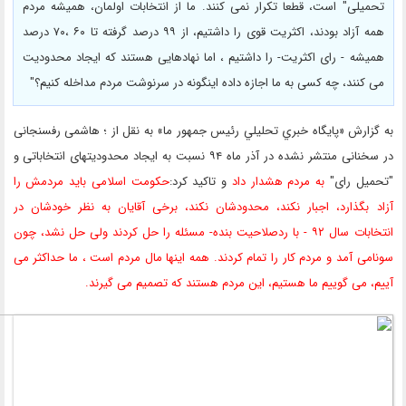
تحمیلی" است، قطعا تکرار نمی کنند. ما از انتخابات اولمان، همیشه مردم
همه آزاد بودند، اکثریت قوی را داشتیم، از ۹۹ درصد گرفته تا ۶۰ ،۷۰ درصد
همیشه - رای اکثریت- را داشتیم ، اما نهادهایی هستند که ایجاد محدودیت
می کنند، چه کسی به ما اجازه داده اینگونه در سرنوشت مردم مداخله کنیم؟"
به گزارش «پايگاه خبري تحليلي رئيس جمهور ما» به نقل از ؛ هاشمی رفسنجانی
در سخنانی منتشر نشده در آذر ماه ۹۴ نسبت به ایجاد محدودیتهای انتخاباتی و
"تحمیل رای"
به مردم هشدار داد
و تاکید کرد:
حکومت اسلامی باید مردمش را
آزاد بگذارد، اجبار نکند، محدودشان نکند، برخی آقایان به نظر خودشان در
انتخابات سال ۹۲ - با ردصلاحیت بنده- مسئله را حل کردند ولی حل نشد، چون
سونامی آمد و مردم کار را تمام کردند. همه اینها مال مردم است ، ما حداکثر می
آییم، می گوییم ما هستیم، این مردم هستند که تصمیم می گیرند.