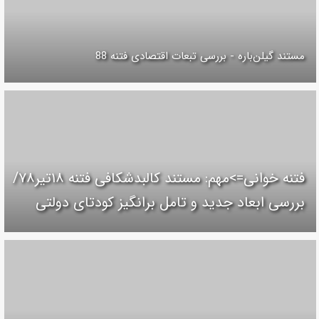
مستند گیلن‌باره - بررسی تبعات اقتصادی فتنه 88
فتنه خوانی=>مهم: مستند کالبدشکافی فتنه ۱۸تير۷۸/
بررسی ابعاد جدید و تامل برانگیز کودتای دولتی