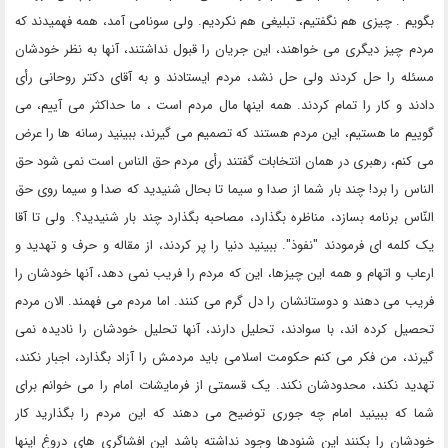
بگویم . چیزی هم نگفتیم، تبلیغی هم نکردیم. ولی سونامی آمد، همه فهمیدند که
مردم چیز دیگری می خواهند، این جریان را قبول نداشتند، آنها به نظر خودشان
مسئله را حل کردند ولی حل نشد، مردم ایستادند و به آقای دکتر روحانی رأی
دادند و کار را تمام کردند. همه اینها مال مردم است ، ما حداکثر می آییم، می
گوییم ما هستیم، این مردم هستند که تصمیم می گیرند، ببینید رسانه ها را عرض
می کنم، رهبری در همان انتخابات گفتند رأی مردم حق الناس است نمی شود حق
الناس را برد! چند بار شما از صدا و سیما تا بحال شنیدید که صدا و سیما روی حق
النّاس برنامه بسازد، مناظره بگذارد، مصاحبه بگذارد چند بار شنیدید؟. ولی تا آقا
یک کلمه ای فرمودند "نفوذ". ببینید دنیا را پر کردند، از مقاله و حرف و تهدید و
ارعاب و اتهام و همه این چیزها، این که مردم را فریب نمی دهد، آنها خودشان را
فریب می دهند و دوستانشان را دل گرم می کنند. اما مردم می فهمند. الان مردم
تحصیل کرده اند، با سوادند، تحلیل دارند، آنها تحلیل خودشان را نادیده نمی
گیرند، من فکر می کنم حکومت اسلامی باید مردمش را آزاد بگذارد، اجبار نکند،
تهدید نکند، محدودشان نکند. یک قسمتی از فرمایشات امام را می خوانم برای
شما که ببینید امام چه جوری توضیح می دهند که این مردم را بگذارید کار
خودشان را بکنند این شنودها وجود نداشته باشد این افشاگری های دروغ اینها