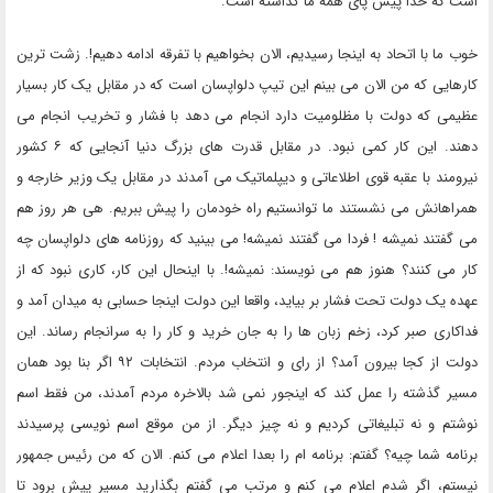
است که خدا پیش پای همه ما گذاشته است.
خوب ما با اتحاد به اینجا رسیدیم، الان بخواهیم با تفرقه ادامه دهیم!. زشت ترین
کارهایی که من الان می بینم این تیپ دلواپسان است که در مقابل یک کار بسیار
عظیمی که دولت با مظلومیت دارد انجام می دهد با فشار و تخریب انجام می
دهند. این کار کمی نبود. در مقابل قدرت های بزرگ دنیا آنجایی که ۶ کشور
نیرومند با عقبه قوی اطلاعاتی و دیپلماتیک می آمدند در مقابل یک وزیر خارجه و
همراهانش می نشستند ما توانستیم راه خودمان را پیش ببریم. هی هر روز هم
می گفتند نمیشه ! فردا می گفتند نمیشه! می بینید که روزنامه های دلواپسان چه
کار می کنند؟ هنوز هم می نویسند: نمیشه!. با اینحال این کار، کاری نبود که از
عهده یک دولت تحت فشار بر بیاید، واقعا این دولت اینجا حسابی به میدان آمد و
فداکاری صبر کرد، زخم زبان ها را به جان خرید و کار را به سرانجام رساند. این
دولت از کجا بیرون آمد؟ از رای و انتخاب مردم. انتخابات ۹۲ اگر بنا بود همان
مسیر گذشته را عمل کند که اینجور نمی شد بالاخره مردم آمدند، من فقط اسم
نوشتم و نه تبلیغاتی کردیم و نه چیز دیگر. از من موقع اسم نویسی پرسیدند
برنامه شما چیه؟ گفتم: برنامه ام را بعدا اعلام می کنم. الان که من رئیس جمهور
نیستم، اگر شدم اعلام می کنم و مرتب می گفتم بگذارید مسیر پیش برود تا