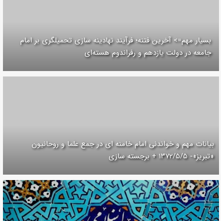
بسیار مهم=> آخرین فتنه؛ فرآیند نهادینه سازی تحمیلگری بر امام
جامعه در دولت یازدهم و رفراندوم هسته‌ای
بیانات مهم و خواندنی امام خامنه ای در جمع علما و روحانیون
«تبریز»- ۱۳۷۲/۵/۵ + برجسته سازی