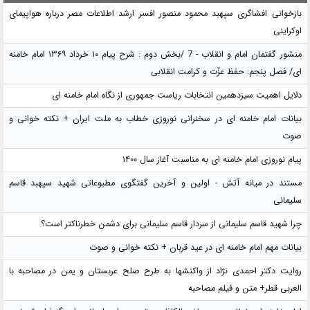
بازخوانی افشاگری سپهبد محمود منصور افسر ارشد اطلاعات مصر درباره هواپیمای
اوکراینی
منشور گفتمان امام و انقلاب - 7 /بخش دوم : شرح پیام ۱۰ خرداد ۱۳۶۹ امام خامنه
ای/ فصل پنجم: حفظ عزّت و کرامت انقلابی
دلایل اهمیت سیزدهمین انتخابات ریاست جمهوری از نگاه امام خامنه ای
بیانات امام خامنه ای در سخنرانی نوروزی خطاب به ملت ایران + نکته خوانی و
صوت
پیام نوروزی امام خامنه ای به مناسبت آغاز سال ۱۴۰۰
مستند در میانه آتش - اولین و آخرین گفتگوی مطبوعاتی شهید سپهبد قاسم
سلیمانی
چرا شهید قاسم سلیمانی از سردار قاسم سلیمانی برای دشمن خطرناکتر است؟
بیانات مهم امام خامنه ای در عید قربان + نکته خوانی و صوت
روایت دکتر احمدی نژاد از واکنشها به طرح صلح عربستان و یمن در مصاحبه با
العربی قطر+ متن و فیلم مصاحبه