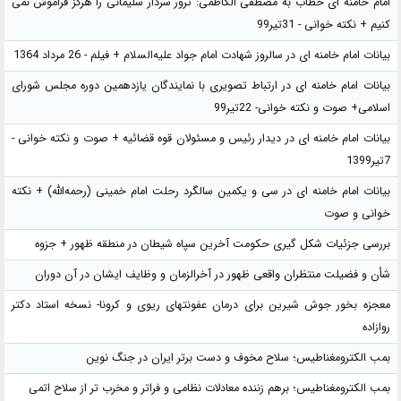
امام خامنه ای خطاب به مصطفی الکاظمی: ترور سردار سلیمانی را هرگز فراموش نمی
کنیم + نکته خوانی - 31تیر99
بیانات امام خامنه ای در سالروز شهادت امام جواد علیه‌السلام + فیلم - 26 مرداد 1364
بیانات امام خامنه ای در ارتباط تصویری با نمایندگان یازدهمین دوره مجلس شورای
اسلامی+ صوت و نکته خوانی- 22تیر99
بیانات امام خامنه ای در دیدار رئیس و مسئولان قوه قضائیه + صوت و نکته خوانی -
7تیر1399
بیانات امام خامنه ای در سی و یکمین سالگرد رحلت امام خمینی (رحمه‌الله) + نکته
خوانی و صوت
بررسی جزئیات شکل گیری حکومت آخرین سپاه شیطان در منطقه ظهور + جزوه
شأن و فضیلت منتظران واقعی ظهور در آخرالزمان و وظایف ایشان در آن دوران
معجزه بخور جوش شیرین برای درمان عفونتهای ریوی و کرونا- نسخه استاد دکتر
روازاده
بمب الکترومغناطیس؛ سلاح مخوف و دست برتر ایران در جنگ نوین
بمب الکترومغناطیس؛ برهم زننده معادلات نظامی و فراتر و مخرب تر از سلاح اتمی