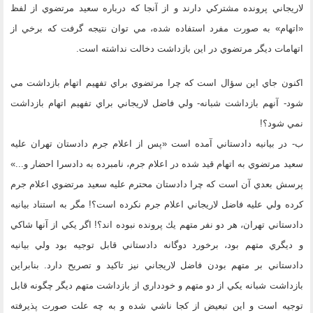
لاريجاني پرونده مشتركي دارند و از آنجا كه درباره سعيد مرتضوي از لفظ
«اتهام» به صورت مفرد استفاده شده، مي توان نتيجه گرفت كه برخي از
اتهامات ديگر مرتضوي در اين بازداشت دخالت نداشته است.
اكنون جاي اين سؤال است كه چرا مرتضوي براي تفهيم اتهام بازداشت مي
شود- آنهم بازداشت شبانه- ولي فاضل لاريجاني براي تفهيم اتهام بازداشت
نمي شود؟!
ب- در بيانيه دادستاني آمده است «پس از اعلام جرم دادستان تهران عليه
سعيد مرتضوي به اتهام قيد شده در اعلام جرم، نامبرده به دادسرا احضار و...»
پرسش بعدي آن است كه چرا دادستان محترم عليه سعيد مرتضوي اعلام جرم
كرده ولي عليه فاضل لاريجاني اعلام جرم نكرده است؟! مگر به استناد بيانيه
دادستاني تهران، هر دو نفر متهم يك پرونده نبوده اند؟! اگر يكي از آنها شاكي
و ديگري متهم بود، برخورد دوگانه دادستاني قابل توجيه بود ولي بيانيه
دادستاني بر متهم بودن فاضل لاريجاني نيز تاكيد و تصريح دارد. بنابراين
بازداشت شبانه يكي از دو متهم و خودداري از بازداشت متهم ديگر چگونه قابل
توجيه است و اين تبعيض از كجا ناشي شده و به چه علت صورت پذيرفته