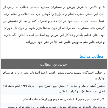
4- و بالاخره با عرض پوزش از مسئولان محترم بايستي خطاب به برخي از
آنان اين سخن حضرت امام راحل(ره) را گوشزد كرد كه انقلاب و نظام ارثيه
شما نيست كه به ميل خود در آن دخل و تصرف كنيد و بعد از نشستن بر
كرسي هاي مسئوليت كه برآمده از خون صدها هزار شهيد و خون دل خوردن
توده هاي عظيم پاكباز و فداكار اين مرز و بوم اسلامي است، اندازه نگه نداريد
و توهم «اين منم طاووس عليين شده»! در ذهن خود بپرورانيد.
مطالب مرتبط:
جدیدترین
مطالب
بازخوانی افشاگری سپهبد محمود منصور افسر ارشد اطلاعات مصر درباره هواپیمای
اوکراینی
منشور گفتمان امام و انقلاب - 7 /بخش دوم : شرح پیام ۱۰ خرداد ۱۳۶۹ امام خامنه ای/
فصل پنجم: حفظ عزّت و کرامت انقلابی
دلایل اهمیت سیزدهمین انتخابات ریاست جمهوری از نگاه امام خامنه ای
بیانات امام خامنه ای در سخنرانی نوروزی خطاب به ملت ایران + نکته خوانی و صوت