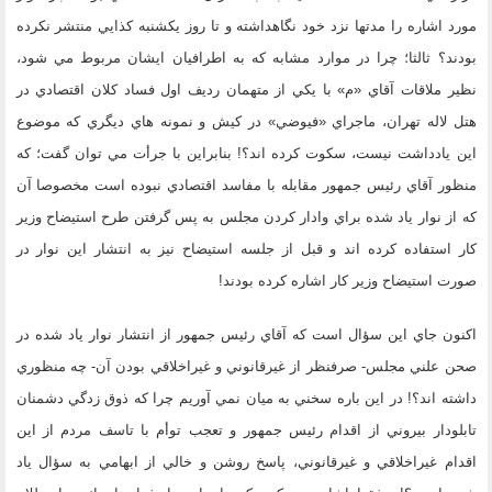
مورد اشاره را مدتها نزد خود نگاهداشته و تا روز يكشنبه كذايي منتشر نكرده
بودند؟ ثالثا؛ چرا در موارد مشابه كه به اطرافيان ايشان مربوط مي شود،
نظير ملاقات آقاي «م» با يكي از متهمان رديف اول فساد كلان اقتصادي در
هتل لاله تهران، ماجراي «فيوضي» در كيش و نمونه هاي ديگري كه موضوع
اين يادداشت نيست، سكوت كرده اند؟! بنابراين با جرأت مي توان گفت؛ كه
منظور آقاي رئيس جمهور مقابله با مفاسد اقتصادي نبوده است مخصوصا آن
كه از نوار ياد شده براي وادار كردن مجلس به پس گرفتن طرح استيضاح وزير
كار استفاده كرده اند و قبل از جلسه استيضاح نيز به انتشار اين نوار در
صورت استيضاح وزير كار اشاره كرده بودند!
اكنون جاي اين سؤال است كه آقاي رئيس جمهور از انتشار نوار ياد شده در
صحن علني مجلس- صرفنظر از غيرقانوني و غيراخلاقي بودن آن- چه منظوري
داشته اند؟! در اين باره سخني به ميان نمي آوريم چرا كه ذوق زدگي دشمنان
تابلودار بيروني از اقدام رئيس جمهور و تعجب توأم با تاسف مردم از اين
اقدام غيراخلاقي و غيرقانوني، پاسخ روشن و خالي از ابهامي به سؤال ياد