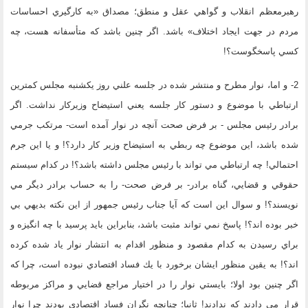
رهبرمعظم انقلاب و گواهي عقل و منطق؛ مصداق «به كارگيري احساسات
مردم در جهت ايجاد اختلاف» باشد. اگر چنين باشد كه متأسفانه هست، چه
كسي پاسخگوست؟!
2- و اما، نوار مطرح و منتشر شده در جلسه علني روز يكشنبه مجلس كمترين
ارتباطي با موضوع و دستور كار جلسه يعني استيضاح وزيركار نداشت. اگر
برادر رئيس مجلس - بر فرض صحت آنچه در نوار آمده است- مرتكب جرمي
شده باشد، اين موضوع چه ربطي به استيضاح وزير كار دارد؟! و يا اين جرم
احتمالي! چه ارتباطي مي تواند با رئيس مجلس داشته باشد؟! در كدام سيستم
حقوقي و قضايي، گناه برادر- بر فرض صحت- را به حساب برادر ديگر مي
نويسند؟! و سوال اين است كه آيا جناب رئيس جمهور از اين نكته بديهي بي
خبر بوده اند؟! پاسخ نمي تواند مثبت باشد، بنابراين بايد پرسيد با چه انگيزه و
براي رسيدن به كدام مقصود و منظور اقدام به انتشار نوار ياد شده كرده
اند؟! به يقين منظور ايشان برخورد با يك فساد اقتصادي نبوده است، چرا كه
اگر چنين بود اولا؛ بايستي نوار را در اختيار مراجع قضايي و مراكز مربوطه
قرار مي دادند كه ندادند! ثانيا؛ چنانچه نگران فساد اقتصادي بودند چرا نوار