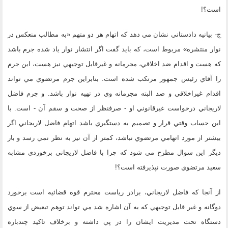
است؟!
ج- بيانيه دادستاني نشان مي دهد كه اتهام هر دو متهم «به مطالب منعكس در
نوار منتشره» مربوط است، كه بايد گفت اگر انتشار نوار ياد شده جرم باشد
كه هست و اقدام ضد اخلاقي، مجرمانه و غيرقابل توجيهي نيز هست، اين جرم
را آقاي رئيس جمهور مرتكب شده است. بنابراين جرم مرتضوي مي تواند
اقدام غيراخلاقي و صد البته مجرمانه وي در تهيه نوار باشد. و جرم فاضل
لاريجاني درخواست غيرقانوني او - صرفنظر از صحت و سقم آن - است. با
اين حساب وقتي قرار و تصميم به دستگيري باشد اتهام فاضل لاريجاني اگر
بيشتر از مورد اتهامي مرتضوي نباشد، كمتر از آن نيز به نظر نمي رسد و بار
ديگر اين سوال مطرح مي شود كه چرا با فاضل لاريجاني برخوردي مشابه
سعيد مرتضوي صورت نپذيرفته است؟!
از آنجا كه فاضل لاريجاني، برادر رياست محترم قوه قضائيه است برخورد
دوگانه و غير قابل توجيهي كه به آن اشاره شد مي تواند توهم تبعيض از سوي
دستگاه تحت مديريت ايشان را در پي داشته و برخلاف تاكيد چندباره