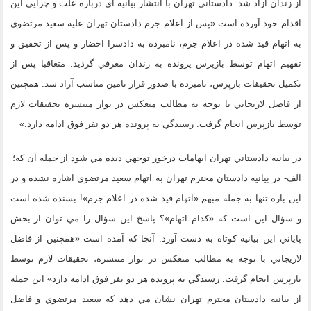
از زندان آزاد شد. دادستاني تهران با انتشار بيانيه اي درباره علت و چرايي اين
اقدام خود آورده است «پس از اعلام جرم دادستان تهران عليه سعيد مرتضوي
به اتهام قيد شده در اعلام جرم، نامبرده به دادسرا احضار و پس از تحقيق و
تفهيم اتهام توسط بازپرس پرونده به زندان معرفي گرديد. متعاقبا پس از
تكميل تحقيقات بازپرس، نامبرده با صدور قرار تامين مناسب آزاد شد. همچنين
از فاضل لاريجاني با توجه به مطالب منعكس در نوار منتشره تحقيقات لازم
توسط بازپرس انجام گرفت. رسيدگي به پرونده هر دو نفر فوق ادامه دارد.»
در بيانيه دادستاني تهران ابهامات درخور توجهي ديده مي شود از جمله آن كه؛
الف- در بيانيه دادستان محترم تهران به اتهام سعيد مرتضوي اشاره نشده و در
اين باره تنها به جمله مبهم «اتهام قيد شده در اعلام جرم»! بسنده شده است
و سؤال اين است كه «كدام اتهام»؟ پاسخ اين سؤال را مي توان از بخش
پاياني اين بيانيه كوتاه به دست آورد. آنجا كه آمده است «همچنين از فاضل
لاريجاني با توجه به مطالب منعكس در نوار منتشره، تحقيقات لازم توسط
بازپرس انجام گرفت. رسيدگي به پرونده هر دو نفر فوق ادامه دارد» اين جمله
از بيانيه دادستان محترم تهران نشان مي دهد كه سعيد مرتضوي و فاضل