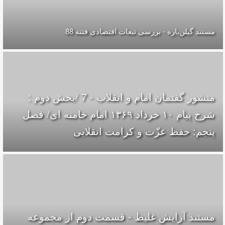
مستند گیلن‌باره - بررسی تبعات اقتصادی فتنه 88
منشور گفتمان امام و انقلاب - 7 /بخش دوم :
شرح پیام ۱۰ خرداد ۱۳۶۹ امام خامنه ای/ فصل
پنجم: حفظ عزّت و کرامت انقلابی
مستند آرایش غلیظ - قسمت دوم از مجموعه