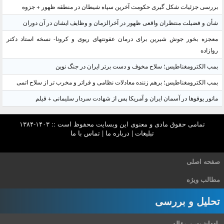
بررسی جزئیات شکل گیری حکومت آخرین سپاه شیطان در منطقه ظهور + جزوه
شأن و فضیلت منتظران واقعی ظهور در آخرالزمان و وظایف ایشان در آن دوران
معجزه بخور جوش شیرین برای درمان عفونتهای ریوی و کرونا- نسخه استاد دکتر
روازاده
بمب الکترومغناطیس؛ سلاح مخوف و دست برتر ایران در جنگ نوین
بمب الکترومغناطیس؛ برهم زننده معادلات نظامی و فراتر و مخرب تر از سلاح اتمی
مانور یوفوها در آسمان ایران و آمریکا پس از شهادت سردار سلیمانی + فیلم
تمامی حقوق مادی و معنوی این وبسایت محفوظ است :: ۱۴۰۳-۱۳۸۴
تبلیغات
|
درباره ما
|
تماس با ما
صفحه اصلی
مطالب ویژه
تحلیل و بررسی
یادداشت و مقاله