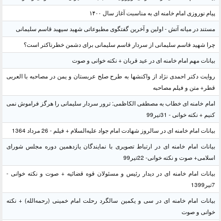
پیام نوروزی امام خامنه ای به مناسبت آغاز سال ۱۴۰۰
مستند در میانه آتش - اولین و آخرین گفتگوی مطبوعاتی شهید سپهبد قاسم سلیمانی
چرا شهید قاسم سلیمانی از سردار قاسم سلیمانی برای دشمن خطرناکتر است؟
بیانات مهم امام خامنه ای در عید قربان + نکته خوانی و صوت
روایت دکتر احمدی نژاد از واکنشها به طرح صلح عربستان و یمن در مصاحبه با العربی
قطر+ متن و فیلم مصاحبه
امام خامنه ای خطاب به مصطفی الکاظمی: ترور سردار سلیمانی را هرگز فراموش نمی
کنیم + نکته خوانی - 31تیر99
بیانات امام خامنه ای در سالروز شهادت امام جواد علیه‌السلام + فیلم - 26 مرداد 1364
بیانات امام خامنه ای در ارتباط تصویری با نمایندگان یازدهمین دوره مجلس شورای
اسلامی+ صوت و نکته خوانی- 22تیر99
بیانات امام خامنه ای در دیدار رئیس و مسئولان قوه قضائیه + صوت و نکته خوانی -
7تیر1399
بیانات امام خامنه ای در سی و یکمین سالگرد رحلت امام خمینی (رحمه‌الله) + نکته
خوانی و صوت