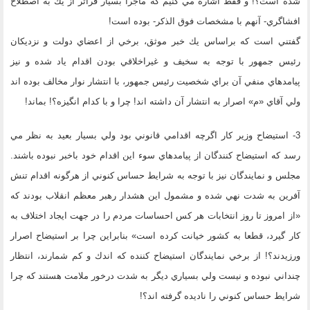
شده است؟! و فقط اشاره مي كنيم كه ماجرا بسيار فراتر از يك به اصطلاح
افشاگري- آنهم با مشخصات فوق الذكر- بوده است!
گفتني است كه براساس يك خبر موثق، برخي از اعضاي دولت و نزديكان
رئيس جمهور با توجه به سخيف و غيراخلاقي بودن اقدام ياد شده و نيز
پيامدهاي منفي آن براي شخصيت رئيس جمهور، با انتشار نوار مخالف بوده اند
ولي آقاي «م» اصرار به انتشار آن داشته اند! چرا و با كدام انگيزه؟! بماند!
3- استيضاح وزير كار اگرچه اقدامي قانوني بود ولي بسيار بعيد به نظر مي
رسد كه استيضاح كنندگان از پيامدهاي سوء اين اقدام خود باخبر نبوده باشند.
مجلس و نمايندگان نيز با توجه به شرايط حساس كنوني از هرگونه اقدام تنش
آفرين به شدت نهي شده و مشمول اين هشدار رهبر معظم انقلاب بودند كه
«از امروز تا روز انتخابات هر كس احساسات مردم را در جهت ايجاد اختلاف به
كار گيرد، قطعا به كشور خيانت كرده است» بنابراين چرا بر استيضاح اصرار
ورزيدند؟! از برخي نمايندگان استيضاح كننده كه اندك و كم شمارند، انتظار
چنداني نبوده و نيست ولي بسياري ديگر به شدت درخور ملامت هستند كه چرا
شرايط حساس كنوني را ناديده گرفته اند؟!