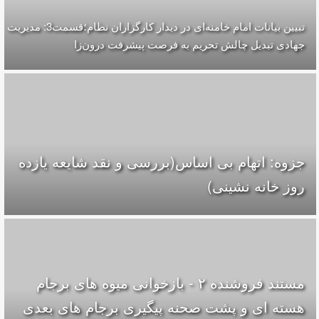
تبیین بیانات امام خامنه‌ای در دیدار کارگزاران نظام؛قسمت3: مدیریت
جهادی تبدیل چالش تحریم به فرصت پیشرفت درون‌زا
جزوه: اتهام بی اساس(بررسی و نقد شایعه یازده
روز خانه نشینی)
مستند فروشنده ۲ - بازخوانی میوه های برجام
هسته ای و پشت صحنه پیگیری برجام های بعدی