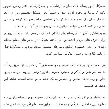
مدیرکل امور رسانه های معاونت ارتباطات و اطلاع رسانی دفتر رییس جمهور
تاکید کرد: ما در نحوه اداره صدا و سیما دچار مشکل هستیم زیرا در آنجا
انحصار برای یک عده خاص با گرایش سیاسی خاص صورت گرفته و برخی
تصور می کنند که می توانند هرکاری دلشان بخواهد در آنجا انجام دهند.
وحید شاکری افزود: اگر رسانه های داخلی عملکرد درستی داشتند و به تریبونی
برای حرف های مردم اختصاص می یافتند هیچگاه در سفر های مقام معظم
رهبری و رییس جمهوری شاهد نامه های بیشمار مردم نبودیم و مشکلات قبل
از نامه نگاری به درستی انعکاس پیدا می کرد.
وی ضمن تاکید بر مطالبات مردم و خواسته های آنان که باید از طریق رسانه
ها منعکس شود و به گوش مسئولان برسد، افزود: وقتی تریبونی مردمی وجود
ندارد و رسانه ها مختص و منحصر به یک عده خاص شده است، شاهد این
ضعف ها هستیم.
به اعتقاد مدیر کل دفتر امور رسانه های دفتر رییس جمهور، رسانه دارای سه
ضلع مابین حاکمان، نخبگان و توده هاست و این سه ضلع اگر درست عمل نکند