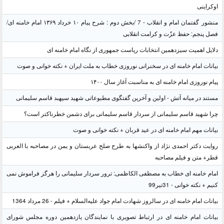
اوکراینی
منشور گفتمان امام و انقلاب - 7 /بخش دوم : شرح پیام ۱۰ خرداد ۱۳۶۹ امام خامنه ای/
فصل پنجم: حفظ عزّت و کرامت انقلابی
دلایل اهمیت سیزدهمین انتخابات ریاست جمهوری از نگاه امام خامنه ای
بیانات امام خامنه ای در سخنرانی نوروزی خطاب به ملت ایران + نکته خوانی و صوت
پیام نوروزی امام خامنه ای به مناسبت آغاز سال ۱۴۰۰
مستند در میانه آتش - اولین و آخرین گفتگوی مطبوعاتی شهید سپهبد قاسم سلیمانی
چرا شهید قاسم سلیمانی از سردار قاسم سلیمانی برای دشمن خطرناکتر است؟
بیانات مهم امام خامنه ای در عید قربان + نکته خوانی و صوت
روایت دکتر احمدی نژاد از واکنشها به طرح صلح عربستان و یمن در مصاحبه با العربی
قطر+ متن و فیلم مصاحبه
امام خامنه ای خطاب به مصطفی الکاظمی: ترور سردار سلیمانی را هرگز فراموش نمی
کنیم + نکته خوانی - 31تیر99
بیانات امام خامنه ای در سالروز شهادت امام جواد علیه‌السلام + فیلم - 26 مرداد 1364
بیانات امام خامنه ای در ارتباط تصویری با نمایندگان یازدهمین دوره مجلس شورای