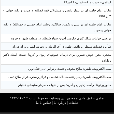
اسلامی+ صوت و نکته خوانی- 22تیر99
بیانات امام خامنه ای در دیدار رئیس و مسئولان قوه قضائیه + صوت و نکته خوانی -
7تیر1399
بیانات امام خامنه ای در سی و یکمین سالگرد رحلت امام خمینی (رحمه‌الله) + نکته
خوانی و صوت
بررسی جزئیات شکل گیری حکومت آخرین سپاه شیطان در منطقه ظهور + جزوه
شأن و فضیلت منتظران واقعی ظهور در آخرالزمان و وظایف ایشان در آن دوران
معجزه بخور جوش شیرین برای درمان عفونتهای ریوی و کرونا- نسخه استاد دکتر
روازاده
بمب الکترومغناطیس؛ سلاح مخوف و دست برتر ایران در جنگ نوین
بمب الکترومغناطیس؛ برهم زننده معادلات نظامی و فراتر و مخرب تر از سلاح اتمی
مانور یوفوها در آسمان ایران و آمریکا پس از شهادت سردار سلیمانی + فیلم
تمامی حقوق مادی و معنوی این وبسایت محفوظ است :: ۱۴۰۳-۱۳۸۴
تبلیغات
|
درباره ما
|
تماس با ما