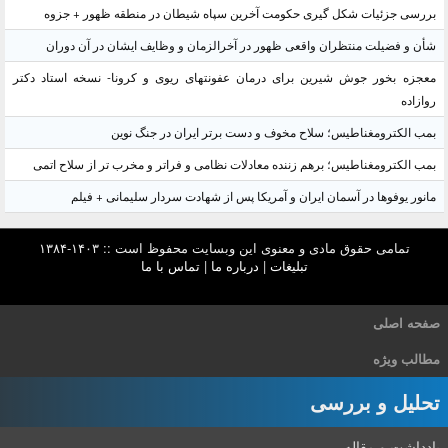
بررسی جزئیات شکل گیری حکومت آخرین سپاه شیطان در منطقه ظهور + جزوه
شأن و فضیلت منتظران واقعی ظهور در آخرالزمان و وظایف ایشان در آن دوران
معجزه بخور جوش شیرین برای درمان عفونتهای ریوی و کرونا- نسخه استاد دکتر
روازاده
بمب الکترومغناطیس؛ سلاح مخوف و دست برتر ایران در جنگ نوین
بمب الکترومغناطیس؛ برهم زننده معادلات نظامی و فراتر و مخرب تر از سلاح اتمی
مانور یوفوها در آسمان ایران و آمریکا پس از شهادت سردار سلیمانی + فیلم
تمامی حقوق مادی و معنوی این وبسایت محفوظ است :: ۱۴۰۳-۱۳۸۴
تبلیغات
|
درباره ما
|
تماس با ما
صفحه اصلی
مطالب ویژه
تحلیل و بررسی
یادداشت و مقاله