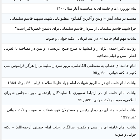
پیام نوروزی امام خامنه ای به مناسبت آغاز سال ۱۴۰۰
مستند در میانه آتش - اولین و آخرین گفتگوی مطبوعاتی شهید سپهبد قاسم سلیمانی
چرا شهید قاسم سلیمانی از سردار قاسم سلیمانی برای دشمن خطرناکتر است؟
بیانات مهم امام خامنه ای در عید قربان + نکته خوانی و صوت
روایت دکتر احمدی نژاد از واکنشها به طرح صلح عربستان و یمن در مصاحبه با العربی
قطر+ متن و فیلم مصاحبه
امام خامنه ای خطاب به مصطفی الکاظمی: ترور سردار سلیمانی را هرگز فراموش نمی
کنیم + نکته خوانی - 31تیر99
بیانات امام خامنه ای در سالروز شهادت امام جواد علیه‌السلام + فیلم - 26 مرداد 1364
بیانات امام خامنه ای در ارتباط تصویری با نمایندگان یازدهمین دوره مجلس شورای
اسلامی+ صوت و نکته خوانی- 22تیر99
بیانات امام خامنه ای در دیدار رئیس و مسئولان قوه قضائیه + صوت و نکته خوانی -
7تیر1399
بیانات امام خامنه ای در سی و یکمین سالگرد رحلت امام خمینی (رحمه‌الله) + نکته
خوانی و صوت