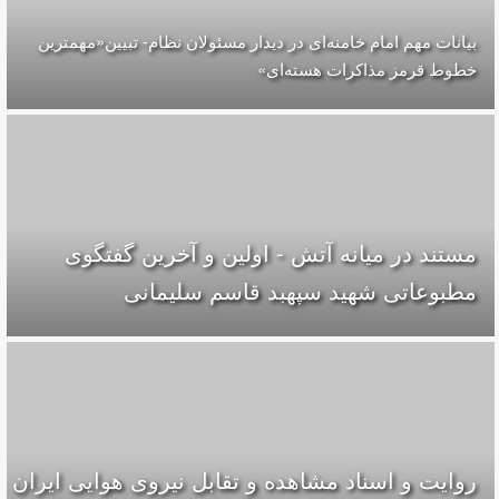
بیانات مهم امام خامنه‌ای در دیدار مسئولان نظام- تبیین«مهمترین
خطوط قرمز مذاکرات هسته‌ای»
مستند در میانه آتش - اولین و آخرین گفتگوی
مطبوعاتی شهید سپهبد قاسم سلیمانی
روایت و اسناد مشاهده و تقابل نیروی هوایی ایران