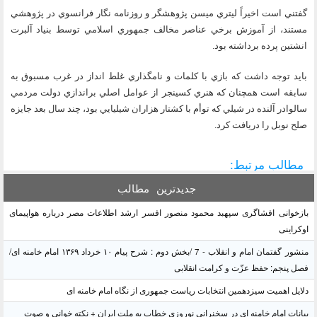
گفتني است اخيراً ليتري ميسن پژوهشگر و روزنامه نگار فرانسوي در پژوهشي
مستند، از آموزش برخي عناصر مخالف جمهوري اسلامي توسط بنياد آلبرت
انشتين پرده برداشته بود.
بايد توجه داشت كه بازي با كلمات و نامگذاري غلط انداز در غرب مسبوق به
سابقه است همچنان كه هنري كسينجر از عوامل اصلي براندازي دولت مردمي
سالوادر آلنده در شيلي كه توأم با كشتار هزاران شيليايي بود، چند سال بعد جايزه
صلح نوبل را دريافت كرد.
مطالب مرتبط:
جدیدترین
مطالب
بازخوانی افشاگری سپهبد محمود منصور افسر ارشد اطلاعات مصر درباره هواپیمای
اوکراینی
منشور گفتمان امام و انقلاب - 7 /بخش دوم : شرح پیام ۱۰ خرداد ۱۳۶۹ امام خامنه ای/
فصل پنجم: حفظ عزّت و کرامت انقلابی
دلایل اهمیت سیزدهمین انتخابات ریاست جمهوری از نگاه امام خامنه ای
بیانات امام خامنه ای در سخنرانی نوروزی خطاب به ملت ایران + نکته خوانی و صوت