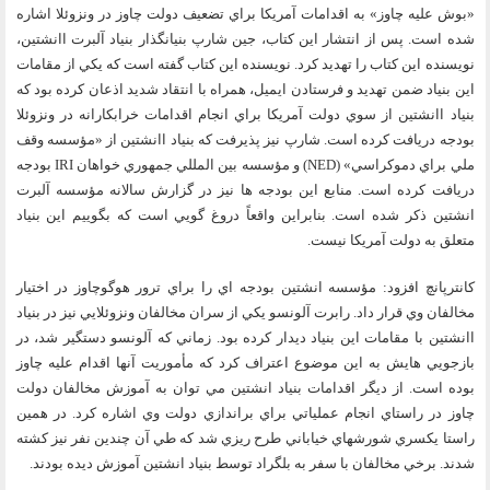
«بوش عليه چاوز» به اقدامات آمريكا براي تضعيف دولت چاوز در ونزوئلا اشاره
شده است. پس از انتشار اين كتاب، جين شارپ بنيانگذار بنياد آلبرت اانشتين،
نويسنده اين كتاب را تهديد كرد. نويسنده اين كتاب گفته است كه يكي از مقامات
اين بنياد ضمن تهديد و فرستادن ايميل، همراه با انتقاد شديد اذعان كرده بود كه
بنياد اانشتين از سوي دولت آمريكا براي انجام اقدامات خرابكارانه در ونزوئلا
بودجه دريافت كرده است. شارپ نيز پذيرفت كه بنياد اانشتين از «مؤسسه وقف
ملي براي دموكراسي» (
NED
) و مؤسسه بين المللي جمهوري خواهان
IRI
بودجه
دريافت كرده است. منابع اين بودجه ها نيز در گزارش سالانه مؤسسه آلبرت
انشتين ذكر شده است. بنابراين واقعاً دروغ گويي است كه بگوييم اين بنياد
متعلق به دولت آمريكا نيست.
كانترپانچ افزود: مؤسسه انشتين بودجه اي را براي ترور هوگوچاوز در اختيار
مخالفان وي قرار داد. رابرت آلونسو يكي از سران مخالفان ونزوئلايي نيز در بنياد
اانشتين با مقامات اين بنياد ديدار كرده بود. زماني كه آلونسو دستگير شد، در
بازجويي هايش به اين موضوع اعتراف كرد كه مأموريت آنها اقدام عليه چاوز
بوده است. از ديگر اقدامات بنياد انشتين مي توان به آموزش مخالفان دولت
چاوز در راستاي انجام عملياتي براي براندازي دولت وي اشاره كرد. در همين
راستا يكسري شورشهاي خياباني طرح ريزي شد كه طي آن چندين نفر نيز كشته
شدند. برخي مخالفان با سفر به بلگراد توسط بنياد انشتين آموزش ديده بودند.