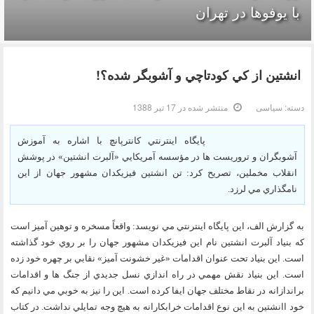
با یوفوها در تهران
انشتين از كي كودتاچي و آشوبگر شده؟!
دسته:
سیاسی
منتشر شده در 17 تیر 1388
پايگاه اينترنتي كانترپانچ با اشاره به آموزش
آشوبگران و تروريست ها در مؤسسه آمريكايي «آلبرت انشتين» در پوشش
انقلاب مخملين، تصريح كرد: تن انشتين فيزيكدان مشهور جهان از اين
نامگذاري مي لرزد.
به گزارش الف، اين پايگاه اينترنتي مي نويسد: واقعاً مسخره و توهين آميز است
كه بنياد آلبرت انشتين نام اين فيزيكدان مشهور جهان را بر روي خود گذاشته
است. اين بنياد تحت عنوان اقدامات «غير خشونت آميز» نقابي بر چهره خود زده
است. اين بنياد نقش مهمي در راه اندازي نسل جديدي از جنگ ها و اقدامات
براندازانه در نقاط مختلف جهان ايفا كرده است. اين را نيز به خوبي مي دانيم كه
خود اانشتين به اين نوع اقدامات خرابكارانه به هيچ وجه تمايلي نداشت. در كتاب