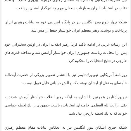
تقلب در انتخابات ايران به بازتاب سخنان مهم و تاثيرگذار ايشان پرداخت.
شبكه چهار تلويزيون انگليس نيز در پايگاه اينترنتي خود به بيانات رهبري ايران
پرداخت و نوشت: رهبر معظم ايران خواستار حفظ آرامش شد.
اين رسانه غربي در ادامه تاكيد كرد: رهبر انقلاب ايران در اولين سخنراني خود
پس از انتخابات رياست جمهوري ايران خواستار آرامش شد و مداخله قدرت‌هاي
خارجي در نتايج انتخابات را محكوم كرد.
روزنامه آمريكايي نيويورك‌تايمز نيز با انتشار تصوير بزرگي از حضرت آيت‌الله
خامنه‌‌اي به نقل از ايشان نوشت كه چالش خياباني قابل قبول نيست.
نيويورك‌تايمز همچنين با اشاره به اينكه رهبر انقلاب خواستار آرمش شدند به
نقل از آيت‌الله العظمي خامنه‌اي انتخابات رياست جمهوري را يك لحظه حماسي
خواند كه به يك لحظه تاريخي بدل شد.
شبكه خبري اسكاي نيوز انگليس نيز به انعكاس بيانات مقام معظم رهبري