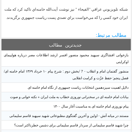
شبكه تلويزيوني عراقي "الفيحاء " نيز نوشت آيت‌الله خامنه‌اي تاكيد كرد كه ملت
ايران خود كسي را كه مي‌خواست براي تصدي پست رياست جمهوري برگزيدند.
مطالب مرتبط:
جدیدترین
مطالب
بازخوانی افشاگری سپهبد محمود منصور افسر ارشد اطلاعات مصر درباره هواپیمای
اوکراینی
منشور گفتمان امام و انقلاب - 7 /بخش دوم : شرح پیام ۱۰ خرداد ۱۳۶۹ امام خامنه ای/
فصل پنجم: حفظ عزّت و کرامت انقلابی
دلایل اهمیت سیزدهمین انتخابات ریاست جمهوری از نگاه امام خامنه ای
بیانات امام خامنه ای در سخنرانی نوروزی خطاب به ملت ایران + نکته خوانی و صوت
پیام نوروزی امام خامنه ای به مناسبت آغاز سال ۱۴۰۰
مستند در میانه آتش - اولین و آخرین گفتگوی مطبوعاتی شهید سپهبد قاسم سلیمانی
چرا شهید قاسم سلیمانی از سردار قاسم سلیمانی برای دشمن خطرناکتر است؟