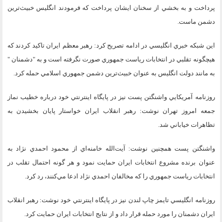
پرداخت و به بخشي از سخنان ايشان پرداخت كه فرمودند انگليس خبيث‌ترين
دشمن ماست.
اين شبكه خبري انگليسي در ادامه تصريح كرد: رهبر معظم ايران تاكيد كردند كه
هيچگونه تقلبي در انتخابات رياست جمهوري صورت نگرفته است و به "دشمنان "
به مانند دولت انگليس به عنوان خبيث‌ترين دشمن جمهوري اسلامي حمله كرد.
روزنامه آمريكايي واشنگتن پست نيز در پايگاه اينترنتي خود درباره خطيب نماز
جمعه امروز تهران نوشت: رهبر انقلاب ايران خواستار پايان بخشيدن به
تظاهرات خياباني شد.
واشنگتن پست همچنين نوشت: آيت‌الله خامنه‌اي از محمود احمدي نژاد به
عنوان برنده مشروع انتخابات ايران حمايت نمود و هر گونه احتمال تقلب در
انتخابات رياست جمهوري را كه مخالفان احمدي نژاد ادعا مي‌كنند، رد كرد.
روزنامه انگليسي تايمز چاپ لندن نيز در پايگاه اينترنتي خود نوشت: رهبر انقلاب
ايران دشمنان را مورد حمله قرار داد و از نتايج انتخابات ايران حمايت كرد.