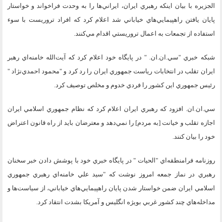
الجزيره با بيان اينكه رهبري ايران، ايراني‌ها را به وحدت فراخواند و خواستار
پايان يافتن راهپيمايي‌هاي خياباني شد اعلام كرد كه افراد تروريست با سوء
استفاده از تجمعات به اعمال تروريستي اقدام مي‌كنند.
شبكه خبري "سي.ان.ان. " در پايگاه خود اعلام كرد كه آيت‌الله خامنه‌اي رهبر
ايران تقلب در انتخابات رياست جمهوري ايران را رد كرد و "محمود احمدي‌نژاد "
رئيس جمهوري اين كشور را فردي خدوم و مخلص توصيف كرد.
سي.ان.ان. افزود كه رهبري ايران اعلام كرد كه نظام جمهوري اسلامي ايران
اجازه تقلب و خيانت [به مردم] را نمي‌دهد و معترضان بايد از راه قانون اعتراض
خود را بيان كنند.
روزنامه فرامنطقه‌اي "الحيات " در پايگاه خبري خود با پوشش دادن خبر سخنان
رهبري در نماز جمعه امروز نوشت كه "سيد علي خامنه‌اي رهبري جمهوري
اسلامي ايران ضمن خواستار شدن پايان راهپيمايي‌هاي خياباني، از سياست‌ها و
مداخله‌هاي چند كشور غربي بويژه انگليس و آمريكا بشدت انتقاد كرد.