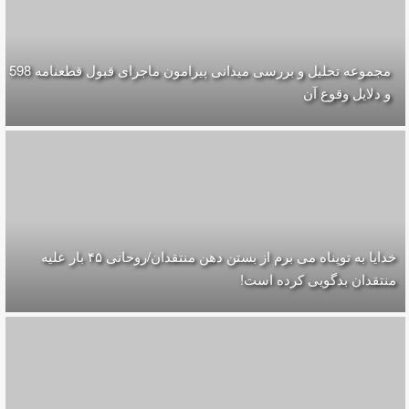
مجموعه تحلیل و بررسی میدانی پیرامون ماجرای قبول قطعنامه 598
و دلایل وقوع آن
خدایا به توپناه می برم از بستن دهن منتقدان/روحانی ۴۵ بار علیه
منتقدان بدگویی کرده است!