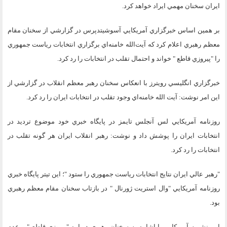
ايران سخنان مهمي ايراد خواهد كرد.
بر همين اساس خبرگزاري آمريكايي آسوشيتدپرس در گزارشي از سخنان مقام
معظم رهبري اعلام كرد كه آيت‌الله خامنه‌اي برگزاري انتخابات رياست جمهوري
را "پيروزي قاطع " خواند و احتمال تقلب در انتخابات را رد كرد.
خبرگزاري انگليسي رويترز با انعكاس سخنان رهبر معظم انقلاب در گزارشي از
اين امر نوشت: آيت الله خامنه‌اي وجود تقلب در انتخابات ايران را رد كرد.
روزنامه آمريكايي لس آنجلس تايمز در پايگاه خبري خود موضوع ترديد در
انتخابات ايران را پوشش داد و نوشت: رهبر انقلاب ايران هر گونه تقلب در
انتخابات را رد كرد.
"رهبر عالي ايران نتايج انتخابات رياست جمهوري را ستود "؛ اين تيتر پايگاه خبري
روزنامه‌ آمريكايي "وال استريت ژورنال " در بازتاب سخنان مقام معظم رهبري
بود.
اين نشريه آمريكايي با اشاره به سخنان رهبري درباره "پيروزي قاطع " و عدم