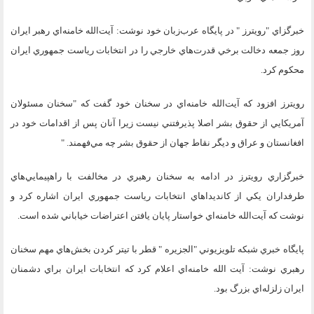
خبرگزاي "رويترز " در پايگاه عرب‌زبان خود نوشت: آيت‌الله خامنه‌اي رهبر ايران
روز جمعه دخالت برخي قدرت‌هاي خارجي را در انتخابات رياست جمهوري ايران
محكوم كرد.
رويترز افزود كه آيت‌الله خامنه‌اي در سخنان خود گفت كه "سخنان مسئولان
آمريكايي از حقوق بشر اصلا پذيرفتني نيست زيرا آنان پس از اقدامات خود در
افغانستان و عراق و ديگر نقاط جهان از حقوق بشر چه مي‌فهمند. "
خبرگزاري رويترز در ادامه به سخنان رهبري در مخالفت با راهپيمايي‌هاي
طرفداران يكي از كانديداهاي انتخابات رياست جمهوري ايران اشاره كرد و
نوشت كه آيت‌الله خامنه‌اي خواستار پايان يافتن اعتراضات خياباني شده است.
پايگاه خبري شبكه تلويزيوني "الجزيره " قطر با تيتر كردن بخش‌هاي مهم سخنان
رهبري نوشت: آيت الله خامنه‌اي اعلام كرد كه انتخابات ايران براي دشمنان
ايران زلزله‌اي بزرگ بود.