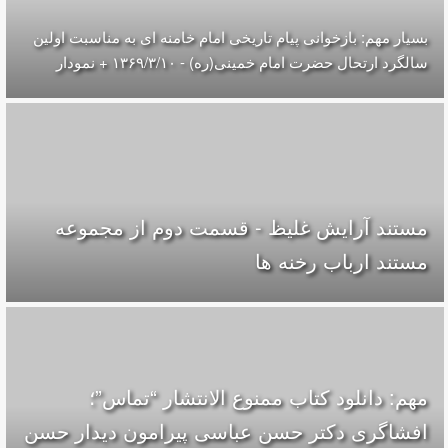
بسیار مهم: بازخوانی پیام تاریخی امام خامنه ای به مناسبت اولین
سالگرد ارتحال حضرت امام خمینی(ره) - ۱۳۶۹/۳/۱۰ + نمودار
مستند آرایش غلیظ - قسمت دوم از مجموعه
مستند ارباب رخنه ها
مهم: دانلود کتاب ممنوع الانتشار “تماس”؛
افشاگری دکتر حسن عباسی پیرامون دیدار حسن