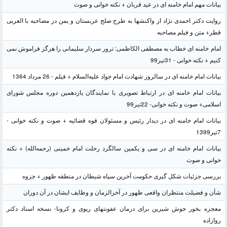
بیانات مهم امام خامنه ای در عید قربان + نکته خوانی و صوت
روایت دکتر احمدی نژاد از واکنشها به طرح صلح عربستان و یمن در مصاحبه با العربی
قطر+ متن و فیلم مصاحبه
امام خامنه ای خطاب به مصطفی الکاظمی: ترور سردار سلیمانی را هرگز فراموش نمی
کنیم + نکته خوانی - 31تیر99
بیانات امام خامنه ای در سالروز شهادت امام جواد علیه‌السلام + فیلم - 26 مرداد 1364
بیانات امام خامنه ای در ارتباط تصویری با نمایندگان یازدهمین دوره مجلس شورای
اسلامی+ صوت و نکته خوانی- 22تیر99
بیانات امام خامنه ای در دیدار رئیس و مسئولان قوه قضائیه + صوت و نکته خوانی -
7تیر1399
بیانات امام خامنه ای در سی و یکمین سالگرد رحلت امام خمینی (رحمه‌الله) + نکته
خوانی و صوت
بررسی جزئیات شکل گیری حکومت آخرین سپاه شیطان در منطقه ظهور + جزوه
شأن و فضیلت منتظران واقعی ظهور در آخرالزمان و وظایف ایشان در آن دوران
معجزه بخور جوش شیرین برای درمان عفونتهای ریوی و کرونا- نسخه استاد دکتر
روازاده