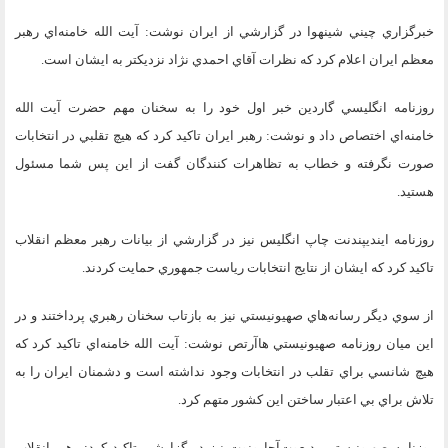
خبرگزاري چيني شينهوا در گزارشي از ايران نوشت: آيت الله خامنه‌اي رهبر
معظم ايران اعلام كرد كه نظرات آقاي احمدي نژاد نزديكتر به ايشان است.
روزنامه انگليسي گاردين خبر اول خود را به سخنان مهم حضرت آيت الله
خامنه‌اي اختصاص داد و نوشت: رهبر ايران تاكيد كرد كه هيچ تقلبي در انتخابات
صورت نگرفته و خطاب به تظاهرات كنندگان گفت از اين پس شما مسئول
هستيد.
روزنامه اينديپندنت چاپ انگليس نيز در گزارشي از بيانات رهبر معظم انقلاب
تاكيد كرد كه ايشان از نتايج انتخابات رياست جمهوري حمايت كردند.
از سوي ديگر رسانه‌هاي صهيونيستي نيز به بازتاب سخنان رهبري پرداختند و در
اين ميان روزنامه صهيونيستي هاآرتص نوشت: آيت الله خامنه‌اي تاكيد كرد كه
هيچ شانسي براي تقلب در انتخابات وجود نداشته است و دشمنان ايران را به
تلاش براي بي اعتبار ساختن اين كشور متهم كرد.
روزنامه صهيونيستي يديعوت‌آحارونوت نيز در گزارشي تاكيد كرد: رهبر انقلاب