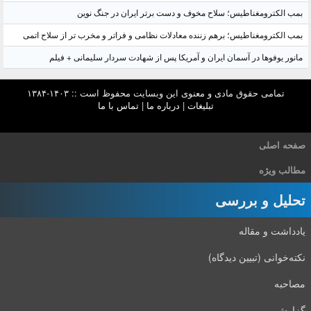
بمب الکترومغناطیس؛ سلاح مخوف و دست برتر ایران در جنگ نوین
بمب الکترومغناطیس؛ برهم زننده معادلات نظامی و فراتر و مخرب تر از سلاح اتمی
مانور یوفوها در آسمان ایران و آمریکا پس از شهادت سردار سلیمانی + فیلم
تمامی حقوق مادی و معنوی این وبسایت محفوظ است :: ۱۴۰۳-۱۳۸۴
تبلیغات
|
درباره ما
|
تماس با ما
صفحه اصلی
مطالب ویژه
تحلیل و بررسی
یادداشت و مقاله
نکته‌خوانی (تبیین دیدگاه)
مصاحبه
گزارش