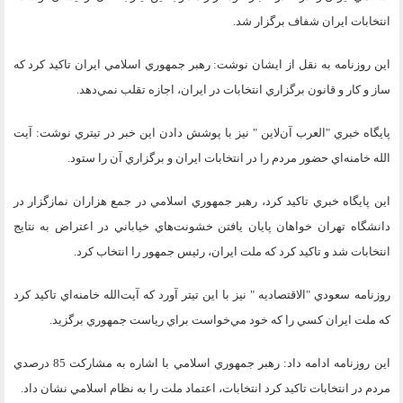
انتخابات ايران شفاف برگزار شد.
اين روزنامه به نقل از ايشان نوشت: رهبر جمهوري اسلامي ايران تاكيد كرد كه
ساز و كار و قانون برگزاري انتخابات در ايران، اجازه تقلب نمي‌دهد.
پايگاه خبري "العرب آن‌لاين " نيز با پوشش دادن اين خبر در تيتري نوشت: آيت
الله خامنه‌اي حضور مردم را در انتخابات ايران و برگزاري آن را ستود.
اين پايگاه خبري تاكيد كرد، رهبر جمهوري اسلامي در جمع هزاران نمازگزار در
دانشگاه تهران خواهان پايان يافتن خشونت‌هاي خياباني در اعتراض به نتايج
انتخابات شد و تاكيد كرد كه ملت ايران، رئيس جمهور را انتخاب كرد.
روزنامه سعودي "الاقتصاديه " نيز با اين تيتر آورد كه آيت‌الله خامنه‌اي تاكيد كرد
كه ملت ايران كسي را كه خود مي‌خواست براي رياست جمهوري برگزيد.
اين روزنامه ادامه داد: رهبر جمهوري اسلامي با اشاره به مشاركت 85 درصدي
مردم در انتخابات تاكيد كرد انتخابات، اعتماد ملت را به نظام اسلامي نشان داد.