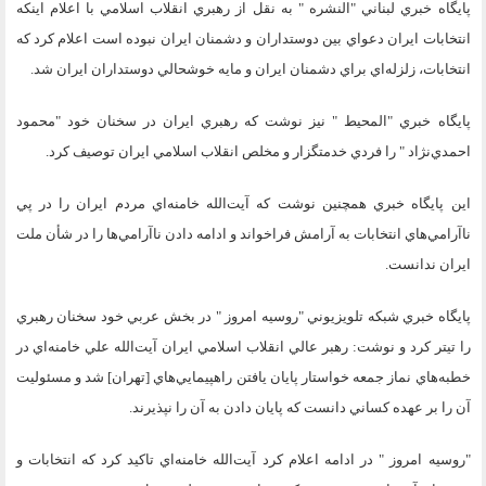
پايگاه خبري لبناني "النشره " به نقل از رهبري انقلاب اسلامي با اعلام اينكه
انتخابات ايران دعواي بين دوستداران و دشمنان ايران نبوده است اعلام كرد كه
انتخابات، زلزله‌اي براي دشمنان ايران و مايه خوشحالي دوستداران ايران شد.
پايگاه خبري "المحيط " نيز نوشت كه رهبري ايران در سخنان خود "محمود
احمدي‌نژاد " را فردي خدمتگزار و مخلص انقلاب اسلامي ايران توصيف كرد.
اين پايگاه خبري همچنين نوشت كه آيت‌الله خامنه‌اي مردم ايران را در پي
ناآرامي‌هاي انتخابات به آرامش فراخواند و ادامه دادن ناآرامي‌ها را در شأن ملت
ايران ندانست.
پايگاه خبري شبكه تلويزيوني "روسيه امروز " در بخش عربي خود سخنان رهبري
را تيتر كرد و نوشت: رهبر عالي انقلاب اسلامي ايران آيت‌الله علي خامنه‌اي در
خطبه‌هاي نماز جمعه خواستار پايان يافتن راهپيمايي‌هاي [تهران] شد و مسئوليت
آن را بر عهده كساني دانست كه پايان دادن به آن را نپذيرند.
"روسيه امروز " در ادامه اعلام كرد آيت‌الله خامنه‌اي تاكيد كرد كه انتخابات و