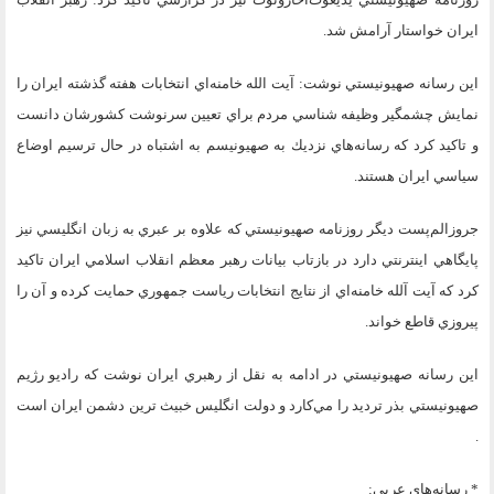
ايران خواستار آرامش شد.
اين رسانه صهيونيستي نوشت: آيت الله خامنه‌اي انتخابات هفته گذشته ايران را
نمايش چشمگير وظيفه شناسي مردم براي تعيين سرنوشت كشورشان دانست
و تاكيد كرد كه رسانه‌هاي نزديك به صهيونيسم به اشتباه در حال ترسيم اوضاع
سياسي ايران هستند.
جروزالم‌پست ديگر روزنامه صهيونيستي كه علاوه بر عبري به زبان انگليسي نيز
پايگاهي اينترنتي دارد در بازتاب بيانات رهبر معظم انقلاب اسلامي ايران تاكيد
كرد كه آيت آلله خامنه‌اي از نتايج انتخابات رياست جمهوري حمايت كرده و آن را
پيروزي قاطع خواند.
اين رسانه صهيونيستي در ادامه به نقل از رهبري ايران نوشت كه راديو رژيم
صهيونيستي بذر ترديد را مي‌كارد و دولت انگليس خبيث ترين دشمن ايران است
.
* رسانه‌هاي عربي: