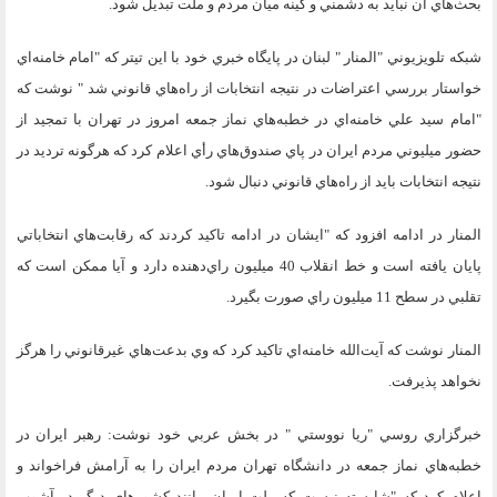
بحث‌هاي آن نبايد به دشمني و كينه ميان مردم و ملت تبديل شود.
شبكه تلويزيوني "المنار " لبنان در پايگاه خبري خود با اين تيتر كه "امام خامنه‌اي
خواستار بررسي اعتراضات در نتيجه انتخابات از راه‌هاي قانوني شد " نوشت كه
"امام سيد علي خامنه‌اي در خطبه‌هاي نماز جمعه امروز در تهران با تمجيد از
حضور ميليوني مردم ايران در پاي صندوق‌هاي رأي اعلام كرد كه هرگونه ترديد در
نتيجه انتخابات بايد از راه‌هاي قانوني دنبال شود.
المنار در ادامه افزود كه "ايشان در ادامه تاكيد كردند كه رقابت‌هاي انتخاباتي
پايان يافته است و خط انقلاب 40 ميليون راي‌دهنده دارد و آيا ممكن است كه
تقلبي در سطح 11 ميليون راي صورت بگيرد.
المنار نوشت كه آيت‌الله خامنه‌اي تاكيد كرد كه وي بدعت‌هاي غيرقانوني را هرگز
نخواهد پذيرفت.
خبرگزاري روسي "ريا نووستي " در بخش عربي خود نوشت: رهبر ايران در
خطبه‌هاي نماز جمعه در دانشگاه تهران مردم ايران را به آرامش فراخواند و
اعلام كرد كه "شايسته نيست كه ملت ايران مانند كشورهاي ديگر در آشوب