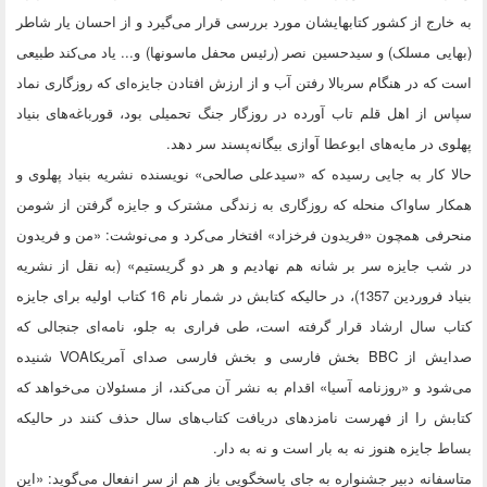
به خارج از کشور کتابهایشان مورد بررسی قرار می‌گیرد و از احسان یار شاطر
(بهایی مسلک) و سیدحسین نصر (رئیس محفل ماسونها) و... یاد می‌کند طبیعی
است که در هنگام سربالا رفتن آب و از ارزش افتادن جایزه‌ای که روزگاری نماد
سپاس از اهل قلم تاب آورده در روزگار جنگ تحمیلی بود، قورباغه‌های بنیاد
پهلوی در مایه‌های ابوعطا آوازی بیگانه‌پسند سر دهد.
حالا کار به جایی رسیده که «سیدعلی صالحی» نویسنده نشریه بنیاد پهلوی و
همکار ساواک منحله که روزگاری به زندگی مشترک و جایزه گرفتن از شومن
منحرفی همچون «فریدون فرخزاد» افتخار می‌کرد و می‌نوشت: «من و فریدون
در شب جایزه سر بر شانه هم نهادیم و هر دو گریستیم» (به نقل از نشریه
بنیاد فروردین 1357)، در حالیکه کتابش در شمار نام 16 کتاب اولیه برای جایزه
کتاب سال ارشاد قرار گرفته است، طی فراری به جلو، نامه‌ای جنجالی که
صدایش از BBC بخش فارسی و بخش فارسی صدای آمریکاVOA شنیده
می‌شود و «روزنامه آسیا» اقدام به نشر آن می‌کند، از مسئولان می‌خواهد که
کتابش را از فهرست نامزدهای دریافت کتاب‌های سال حذف کنند در حالیکه
بساط جایزه هنوز نه به بار است و نه به دار.
متاسفانه دبیر جشنواره به جای پاسخگویی باز هم از سر انفعال می‌گوید: «این