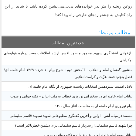
روغن ریخته را نذر پدر خوانده‌های بی‌بی‌سی‌نشین کرده باشد تا شاید از این
راه کتابش به جشنواره‌های خارجی راه پیدا کند!
مطالب مرتبط:
جدیدترین
مطالب
بازخوانی افشاگری سپهبد محمود منصور افسر ارشد اطلاعات مصر درباره هواپیمای
اوکراینی
منشور گفتمان امام و انقلاب - 7 /بخش دوم : شرح پیام ۱۰ خرداد ۱۳۶۹ امام خامنه ای/
فصل پنجم: حفظ عزّت و کرامت انقلابی
دلایل اهمیت سیزدهمین انتخابات ریاست جمهوری از نگاه امام خامنه ای
بیانات امام خامنه ای در سخنرانی نوروزی خطاب به ملت ایران + نکته خوانی و صوت
پیام نوروزی امام خامنه ای به مناسبت آغاز سال ۱۴۰۰
مستند در میانه آتش - اولین و آخرین گفتگوی مطبوعاتی شهید سپهبد قاسم سلیمانی
چرا شهید قاسم سلیمانی از سردار قاسم سلیمانی برای دشمن خطرناکتر است؟
بیانات مهم امام خامنه ای در عید قربان + نکته خوانی و صوت