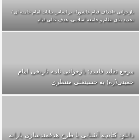
بازخوانی «اهداف قیام عاشورا» بر اساس بیانات امام خامنه ای /
تجدید بنای نظام و جامعه اسلامی، هدف عالی قیام
مرجع تقلید فاسد؛ بازخوانی نامه تاریخی امام
خمینی(ره) به حسینعلی منتظری
دانلود کتابچه آشنایی با طرح هدفمندسازی یارانه