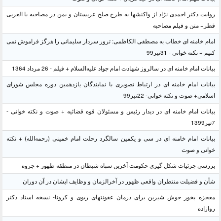
روایت دکتر احمدی نژاد از واکنشها به طرح صلح عربستان و یمن در مصاحبه با العربی
قطر+ متن و فیلم مصاحبه
امام خامنه ای خطاب به مصطفی الکاظمی: ترور سردار سلیمانی را هرگز فراموش نمی
کنیم + نکته خوانی - 31تیر99
بیانات امام خامنه ای در سالروز شهادت امام جواد علیه‌السلام + فیلم - 26 مرداد 1364
بیانات امام خامنه ای در ارتباط تصویری با نمایندگان یازدهمین دوره مجلس شورای
اسلامی+ صوت و نکته خوانی- 22تیر99
بیانات امام خامنه ای در دیدار رئیس و مسئولان قوه قضائیه + صوت و نکته خوانی -
7تیر1399
بیانات امام خامنه ای در سی و یکمین سالگرد رحلت امام خمینی (رحمه‌الله) + نکته
خوانی و صوت
بررسی جزئیات شکل گیری حکومت آخرین سپاه شیطان در منطقه ظهور + جزوه
شأن و فضیلت منتظران واقعی ظهور در آخرالزمان و وظایف ایشان در آن دوران
معجزه بخور جوش شیرین برای درمان عفونتهای ریوی و کرونا- نسخه استاد دکتر
روازاده