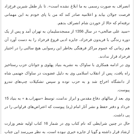
انصراف به صورت رسمی به ما ابلاغ نشده است». تا باز طفل شیرین فرخ‌زاد
فرصت جولان بیابد و اعلامیه صادر کند که من با پای خودم به این مهمانی
نرفته‌ام که حالا از خوردن شام انصراف بدهم.
«سید علی صالحی» در سال 1356 از مسجدسلیمان به تهران آمد و پس از یک
دوره زندگی با فریدون فرخزاد، جایزه ادبی فروغ فرخزاد را به دست آورد آن
هم زمانی که عموم مراکز فرهنگی بخاطر این رسوایی هیچ سالنی را در اختیار
فرخزاد قرار ندادند.
وی در ادامه همکاری با ساواک به نشریه بنیاد پهلوی و جوانان حزب رستاخیز
راه یافت، پس از انقلاب اسلامی وی به دلیل عضویت در ساواک جهنمی شاه
از دانشگاه اخراج شد و به حزب توده و سپس تشکیلات چپ‌های تندرو
پیوست.
وی بعد از سالهای دفاع مقدس و ابراز ندامت، توسط «سهراب.ه‍ » به بنیاد 15
خرداد و دفتر حفظ و نشر آثار امام (ره) پیوست که اعتراض‌های فراوانی را در
پی داشت.
حال در چنین شرایطی که نام کتاب وی در شمار 16 کتاب اولیه شعر وزارت
ارشاد قرار داشته و گویا از جایزه خبری نبوده است، به نظر می‌رسد این جناب