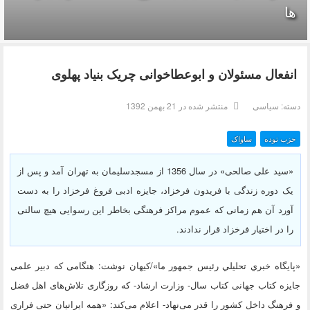
ها
انفعال مسئولان و ابوعطاخوانی چریک بنیاد پهلوی
دسته:
سیاسی
منتشر شده در 21 بهمن 1392
حزب توده
ساواک
«سید علی صالحی» در سال 1356 از مسجدسلیمان به تهران آمد و پس از
یک دوره زندگی با فریدون فرخزاد، جایزه ادبی فروغ فرخزاد را به دست
آورد آن هم زمانی که عموم مراکز فرهنگی بخاطر این رسوایی هیچ سالنی
را در اختیار فرخزاد قرار ندادند.
«پايگاه خبري تحليلي رئيس جمهور ما»/کیهان نوشت: هنگامی که دبیر علمی
جایزه کتاب جهانی کتاب سال- وزارت ارشاد- که روزگاری تلاش‌های اهل فضل
و فرهنگ داخل کشور را قدر می‌نهاد- اعلام می‌کند: «همه ایرانیان حتی فراری