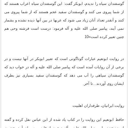
گوسفندان سیاه را ندیدم، ابوبکر گفت: این گوسفندان سیاه اعراب هستند که
از شما پیروى مى کنند و گوسفندان سفید عجم هستند که از شما پیروى مى
کنند و آنقدر تعداد آنان زیاد مى شود که عربها در بین آنها دیده نشده و بشمار
نمى آیند، پیامبر صلى الله علیه و آله فرمود: درست است فرشته وحى هم
چنین تعبیر کرده است»10
در روایت ابونعیم عبارات گوناگونى است که تعبیر ابوبکر در آنها نیست و در
برخى از آن روایات آمده است که پیامبر صلى الله علیه و آله در خواب دید که
گوسفندان سیاهى را آب مى دهد که گوسفندان سفید بسیارى نیز بطرف
ایشان روى آوردند...تا آخر.
روایت:ایرانیان، طرفداران اهلبیت
حافظ ابونعیم این روایت را در کتاب یاد شده از ابن عباس نقل کرده و گفته
است: «نزد پیامبر صلى الله علیه و آله صحبت از فارس به میان آمد، حضرت