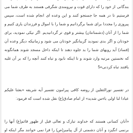
بندگانى از خود را که داراى قوت و نیرومندى شگرفى هستند به طرف شما مى
فرستیم تا در همه جا جستجو کنند و این وعده اى انجام شده است، سپس
پیروزى را مجددا براى شما برگردانیم و شما را با اموال و فرزندان یارى کنیم و
شما را از آنان (دشمنانتان) بیشتر و قوى تر گردانیدیم. اگر نیکى نمودید، براى
خودتان و اگر بدى نمودید گریبانگیر خودتان مى شود و زمانیکه دیگر وعده آن
(فساد) آید رویهاى شما را بد جلوه دهند تا اینکه داخل مسجد شوند همانگونه
که نخستین مرتبه وارد شوند و تا اینکه نابود و تباه کنند آنچه را که بر آن غلبه
یافتند تباه کردنى»5
در تفسیر نورالثقلین از روضه کافى پیرامون تفسیر آیه شریفه «بعثنا علیکم
عبادا لنا اولى باءس شدید» از امام صادق(ع) نقل شده است که فرمود:
«آنان کسانى هستند که خداوند تبارک و تعالى قبل از ظهور قائم(ع) آنها را
برنمى انگیزد و آنان دشمنى از آل پیامبر(ص) را فرا نمى خوانند مگر اینکه او