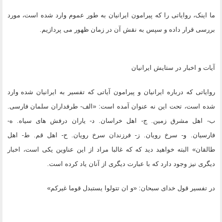
ما اینک، روایاتى را که پیرامون ایرانیان به طور عموم وارد شده است، مورد
بررسى قرار داده و سپس به نقش آن در زمان ظهور مى پردازیم.
آیات و اخبار در ستایش ایرانیان
روایاتى که درباره ایرانیان و پیرامون آیاتى که تفسیر به ایرانیان شده وارد
شده است، تحت این نه عنوان آمده است: «الف- طرفداران سلمان فارسى.
ب- اهل مشرق زمین. ج- اهل خراسان. د- یاران درفش هاى سیاه. ه-
فارسیان. و- سرخ رویان. ز- فرزندان سرخ رویان. ح- اهل قم. ط- اهل
طالقان» البته خواهید دید که که غالبا مراد از این عناوین یکى است، اخبار
دیگرى نیز وجود دارد که با عبارت دیگرى از آنان یاد کرده است.
در تفسیر قول خداى سبحان: «و ان تتولوا یستبدل قوما غیرکم»