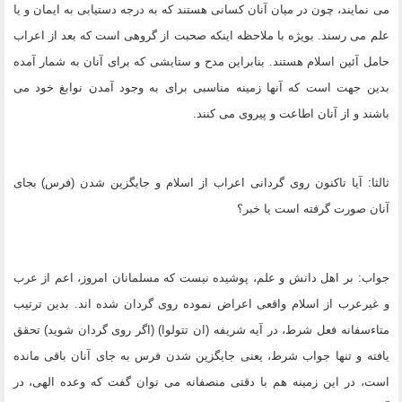
مى نمایند، چون در میان آنان کسانى هستند که به درجه دستیابى به ایمان و یا
علم مى رسند. بویژه با ملاحظه اینکه صحبت از گروهى است که بعد از اعراب
حامل آئین اسلام هستند. بنابراین مدح و ستایشى که براى آنان به شمار آمده
بدین جهت است که آنها زمینه مناسبى براى به وجود آمدن نوابغ خود مى
باشند و از آنان اطاعت و پیروى مى کنند.
ثالثا: آیا تاکنون روى گردانى اعراب از اسلام و جایگزین شدن (فرس) بجاى
آنان صورت گرفته است یا خبر؟
جواب: بر اهل دانش و علم، پوشیده نیست که مسلمانان امروز، اعم از عرب
و غیرعرب از اسلام واقعى اعراض نموده روى گردان شده اند. بدین ترتیب
متاءسفانه فعل شرط، در آیه شریفه (ان تتولوا) (اگر روى گردان شوید) تحقق
یافته و تنها جواب شرط، یعنى جایگزین شدن فرس به جاى آنان باقى مانده
است، در این زمینه هم با دقتى منصفانه مى توان گفت که وعده الهى، در