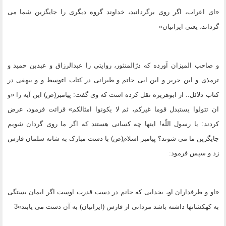
«اى اعراب، اگر روى برگردانید، خداوند گروه دیگرى را جایگزین شما مى
گرداند، یعنى ایرانیان»
و صاحب المیزان آورده که ذرّالمنثور، روایتى را عبدالرزاق و عبدبن حمید و
ترمذى و ابن جریر و ابن ابى حاتم و طبرانى در کتاب اءوسط و و بیهقى در
کتاب دلائل.. از ابوهریره نقل کرده است که وى گفت: پیامبر(ص) این آیه را «و
ان تتولوا یستبدل قوما غیرکم، ثم لا یکونوا امثالکم» قرائت فرمود، عرض
کردند: یا رسول اللّه! اینها چه کسانى هستند که اگر ما روى گردان شویم
جایگزین ما مى شوند؟ پیامبر اسلام(ص) با دست مبارک به شانه سلمان فارس
زد و سپس فرمود:
«او و طرفداران او، بخدایى که جانم در دست قدرت اوست اگر ایمان بستگى
به کهکشانها داشته باشد مردانى از فارس (ایرانیان) به آن دست مى یابند»3