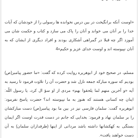
«اوست آنکه برانگیخت در بین درس نخوانده ها رسولى را از خودشان که آیات
خدا را بر آنان مى خواند و آنان را پاک مى سازد و کتاب و حکمت شان مى
آموزد اگر چه قبلا در گمراهى آشکارى بودند و افراد دیگرى از ایشان که به
آنان نپیوسته اند و اوست خداى عزیز و حکیم»4
مسلم، در صحیح خود از ابوهریره روایت کرده که گفت: «ما حضور پیامبر(ص)
بودیم که سوره مبارکه جمعه نازل شد و حضرت آن را تلاوت فرمود تا رسید به
آیه «و آخرین منهم لما یلحقوا بهم» مردى از او سؤ ال کرد، یا رسول اللّه:
اینان چه کسانى هستند که هنوز به ما نپیوسته اند؟ حضرت پاسخ نفرمود:
ابوهریره گفت: سلمان فارسى نیز در بین ما بود پیامبر(ص) دست مبارکشان
را بر سلمان نهاد و فرمود: بخدایى که جانم در دست قدرت اوست اگر ایمان
بستگى به کهکشانها داشته باشد مردانى از اینها (طرفداران سلمان) به آن
دست خواهند یافت».