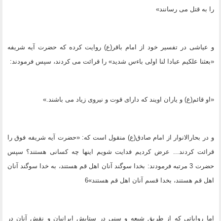
را به قتل مى رسانند»
و عیاشى در تفسیر خود از امام باقر(ع) روایت کرده که حضرت آیه شریفه
«بعثنا علکیم عبادا لنا اولى باءس شدید» را قرائت مى کردند، سپس فرمودند:
«او قائم(ع) و یاران اویند که داراى قوت و نیروى زیاد مى باشند.»
و در بحارالانوار از امام صادق(ع) منقول است که: «حضرت آیه شریفه فوق را
قرائت کردند... عرض کردیم فدایت شویم اینها چه کسانى هستند؟ سپس
حضرت 3 مرتبه فرمودند: بخدا سوگند آنان اهل قم هستند، به خدا سوگند آنان
اهل قم هستند، بخدا قسم آنان اهل قم هستند»6
اما روایاتى که از طریق شیعه و سنى در ستایش ایرانیان و نقش آنان در