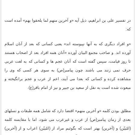
در تفسیر على بن ابراهیم، ذیل آیه «و آخرین منهم لما یلحقوا بهم» آمده است
که:
«و افراد دیگرى که به آنها نپیوسته اند» یعنى کسانى که بعد از آنان اسلام
آورده اند. و صاحب مجمع البیان آورده «آنان همه افراد بعد از اصحاب هستند
تا روز قیامت، سپس گفته است که آنان عجم ها و کسانى که به لغت عربى
حرف نمى زنند مى باشند چون پیامبر(ص) به سوى هر کسى که وى را
مشاهده کرده و کسانى که بعدا مى آیند، اعم از عرب و عجم برانگیخته و
مبعوث شده است به نقل از سعید بن جبیر و نیز از امام باقر(ع).
مطلق بودن کلمه «و آخرین منهم» اقتضا دارد که شامل همه طبقات و نسلهاى
بعدى از زمان پیامبر(ص) از عرب و غیرعرب مى شود، اما با مقایسه کلمه
(امّییّن) و (آخرین) بهتر است که بگوئیم مراد از (امّییّن) اعراب و از (آخرین)