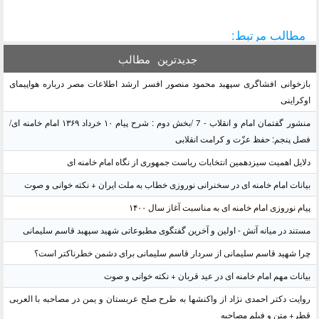
مطالب مرتبط:
جدیدترین
مطالب
بازخوانی افشاگری سپهبد محمود منصور افسر ارشد اطلاعات مصر درباره هواپیمای
اوکراینی
منشور گفتمان امام و انقلاب - 7 /بخش دوم : شرح پیام ۱۰ خرداد ۱۳۶۹ امام خامنه ای/
فصل پنجم: حفظ عزّت و کرامت انقلابی
دلایل اهمیت سیزدهمین انتخابات ریاست جمهوری از نگاه امام خامنه ای
بیانات امام خامنه ای در سخنرانی نوروزی خطاب به ملت ایران + نکته خوانی و صوت
پیام نوروزی امام خامنه ای به مناسبت آغاز سال ۱۴۰۰
مستند در میانه آتش - اولین و آخرین گفتگوی مطبوعاتی شهید سپهبد قاسم سلیمانی
چرا شهید قاسم سلیمانی از سردار قاسم سلیمانی برای دشمن خطرناکتر است؟
بیانات مهم امام خامنه ای در عید قربان + نکته خوانی و صوت
روایت دکتر احمدی نژاد از واکنشها به طرح صلح عربستان و یمن در مصاحبه با العربی
قطر+ متن و فیلم مصاحبه