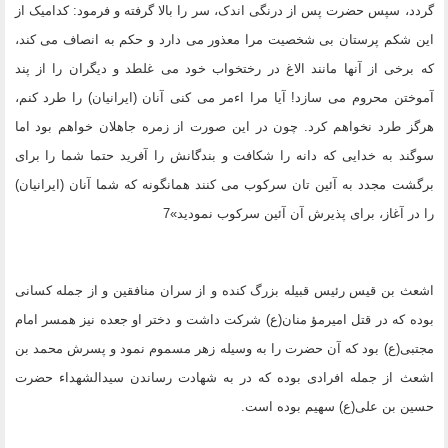
گردد، سپس حضرت پس از درنگى اندک، سر را بالا گرفته و فرمود: کدامیک از
این شکم پرستان بى شخصیت مرا معذور مى دارد و حکم به انصاف مى کند،
که برخى از آنها مانند الاغ در رختخواب خود مى غلطد و دیگران را از پند
آموختن محروم مى سازد! آیا مرا اءمر مى کنى آنان (ایرانیان) را طرد کنم،
هرگز طرد نخواهم کرد. چون در این صورت از زمره جاهلان خواهم بود اما
سوگند به خدایى که دانه را شکافت و بندگانش را آفرید حتما شما را براى
برگشت مجدد به آئین تان سرکوب مى کنند همانگونه که شما آنان (ایرانیان)
را در آغاز، براى پذیرش آن آئین سرکوب نمودید»7
اشعث بن قیس رئیس قبیله بزرگ کنده و از سران منافقین و از جمله کسانى
بوده که در قتل امیرمؤ منان(ع) شرکت داشت و دختر او جعده نیز همسر امام
مجتبى(ع) بود که آن حضرت را به وسیله زهر مسموم نمود و پسرش محمد بن
اشعث از جمله افرادى بوده که در به شهادت رساندن سیدالشهداء حضرت
حسین بن على(ع) سهیم بوده است.