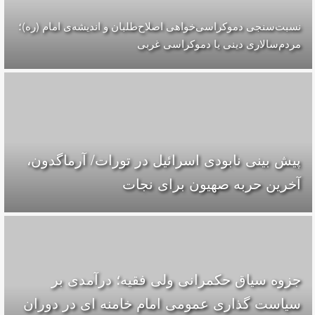
نسبت‌سنجی دموکراسی‌خواهی اصلاح‌طلبان و اندیشه‌ی امام (ره)؛
مردم‌سالاری دینی یا دموکراسی غربی
پیش بینی نابودی اسرائیل در تورات/ آرماگدون،
آخرین حربه صهیون برای نجات
جزوه سیاق حکمرانی ولی فقیه؛ درآمدی بر
سیاست گذاری عمومی امام خامنه ای در دوران