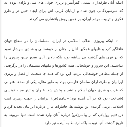
اینکه آنان طرفداران تمدنى کفرآمیز و برترى جوئى هاى ملى و نژادى بوده اند
که سرسپردگانى چون شاه و اربابان غربى اش براى ایجاد چنین تز و طرز
فکرى و تربیت مردم ایران، بر همین روش پافشارى مى کردند.
... تا اینکه پیروزى انقلاب اسلامى در ایران، مسلمانان را در سطح جهان
غافلگیر کرد و قلبهاى غمگین آنان را چنان از خوشحالى و شادى سرشار نمود
که در قرن هاى گذشته بى سابقه بود، بلکه بالاتر، آنان تصور چنین پیروزى را
نداشتند. این سرور و خوشحالى همه کشورها و ملتهاى مسلمان را در برگرفت،
از جمله مظاهر خوشحالى مردم، این بود که همه جا صحبت از فضل و برترى
ایرانیان و طرفداران سلمان فارسى بود، به طور مثال، یکى از صدها عنوانى
که غرب و شرق جهان اسلام منتشر و پخش شد، عنوان و تیتر مجله تونسى
(شناخت) بود که در آن آمده بود: «پیامبر(ص) ایرانیان را جهت رهبرى امت
اسلامى برمى گزیند» این نوشته ها، خاطرات ما را درباره ایرانیان تجدید کرد و
دریافتیم روایاتى که از پیامبر(ص) درباره آنان وارد شده است تنها مربوط به
تاریخ گذشته آنها نبوده، بلکه ارتباط به آینده نیز دارد...