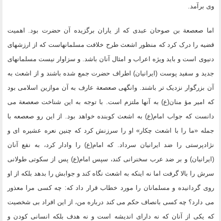
وى برآمد.
اما صعصعة بن صوحان عبدى که از یاران برگزیده آن حضرت بود. اهمیت
قضیه را درک کرد که منظور اشعث طرح خلافت مسلمانهاست که از ارزشهاى
دنیوى است و باید ویژه اعراب و امثال آنان باشد. و سزاوار نیست مسلمانهاى
جدید و سفید پوست (ایرانیان) اطراف حضرت جمع شده باشند و از اشعث به
آن بزرگوار نزدیک تر باشند. وانگهى صعصعة عارف به آن موازین اسلامى بود
که امیر مؤ منان(ع) به آنها ملتزم است. با توجه به این شناخت صعصعة مى
دانست که جواب امام(ع) به اشعث کوبنده خواهد بود. از این رو صعصعه با
جمله «ما را با اشعث چکار» او را سرزنش کرد که چنین نعره عشیره اى و
نژادپرستى را ضد ایرانیان سرداد. که امام(ع) را وادار کرد، به نفع آنان
(ایرانیان) و بر ضد عرب سخنرانى کند، سپس امام(ع) پس از سکوتى طولانى
سرش را بالا گرفت اما نه اینکه به اشعث نگاه کند و جوابش را بدهد بلکه از او
روى گردانیده و مسلمانان را مورد خطاب قرار داد که: چه کسى مرا معذور
مى دارد؟ چه کسى بانصاف حکم مى کند درباره من، از این افراد بى شخصیت
که یکى از آنان که نه داراى اندیشه است و نه هدف بلکه انسانى کودن و