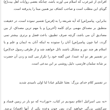
افرادى از غیرعرب که اسلام مى آورند باشد، چنانکه بعضى روایات اهل بیت(ع)
گویاى این مطلب است و صاحب کشاف نیز همین مبنا را پذیرفته است.
بنابراین، پیامبر(ص) که آیه شریفه را به (فرس) تفسیر نموده است، در حقیقت
منطبق بر مصداق مهمى براى کلمه (آخرین) و یا مهم ترین مصداق، از بین
مصادیق آن مى باشد، گرچه صرف تطبیق، باعث فضل و برترى بیشتر نمى
گردد، اما چون پیامبر(ص) آنان را ستوده به اینکه آنان به ایمان و علم و یا
اسلام هر چند دور و مشکل باشند نائل خواهند شد و از طرفى رسول خدا(ص)
در تفسیر هر دو آیه عمدا، عین گفته خود را تکرار مى کنند و زدن آن حضرت
بر شانه سلمان فارسى، دلیل روشنى بر این مدعى است.
در تفسیر کلام خداى بزرگ: بعثنا علیکم عبادا لنا اولى نامیدی شدید
«به بنى اسرائیل اعلام نمودیم در کتاب، «تورات» که دو بار در زمین فساد و
سرکشى بزرگى خواهید کرد، پس چون وعده یکى از آنها (فساد) برسد.