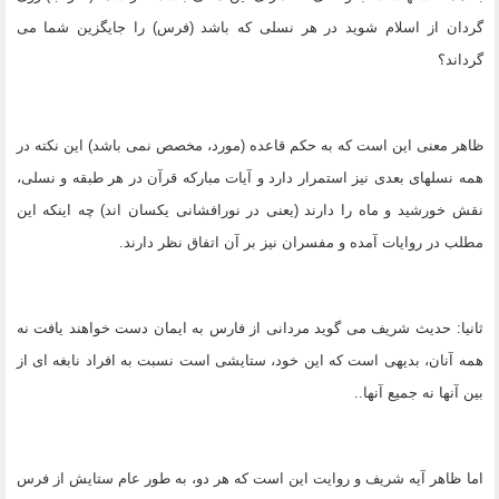
گردان از اسلام شوید در هر نسلى که باشد (فرس) را جایگزین شما مى
گرداند؟
ظاهر معنى این است که به حکم قاعده (مورد، مخصص نمى باشد) این نکته در
همه نسلهاى بعدى نیز استمرار دارد و آیات مبارکه قرآن در هر طبقه و نسلى،
نقش خورشید و ماه را دارند (یعنى در نورافشانى یکسان اند) چه اینکه این
مطلب در روایات آمده و مفسران نیز بر آن اتفاق نظر دارند.
ثانیا: حدیث شریف مى گوید مردانى از فارس به ایمان دست خواهند یافت نه
همه آنان، بدیهى است که این خود، ستایشى است نسبت به افراد نابغه اى از
بین آنها نه جمیع آنها..
اما ظاهر آیه شریف و روایت این است که هر دو، به طور عام ستایش از فرس