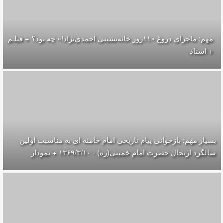
مهم: ماجرای دروغ «۱۱روز خانه‌نشینی احمدی‌نژاد!» چه بود؟ + فیلـم
+ اسناد
بسیار مهم: بازخوانی پیام تاریخی امام خامنه ای به مناسبت اولین
سالگرد ارتحال حضرت امام خمینی(ره) - ۱۳۶۹/۳/۱۰ + نمودار