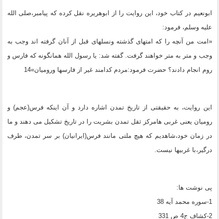
ابونعیم در کتاب خود، این روایت را از ابوهریره نقل کرده که پیامبر،صلى الله
علیه وسلم، فرمود:
«امت من آنچه را که امتهاى گذشته ونسلهاى قبل از آنان گرفته اند وجب به
وجب و متر به متر خواهند گرفت. گفته شد: یا رسول الله همانگونه که فارس و
روم انجام دادند؟ حضرت فرمود:مردم کدامند غیر از فارسها ورومیان»14
این روایت، به حقیقتى از تاریخ تمدن اشاره دارد و آن اینکه فرس(عجم) و
رومیان یعنى غربى هامرکز ثقل تمدن بشریت را در تاریخ تشکیل مى دهند و ما
در زمان خود،شاهدیم که هیچ ملتى مانند فرس(ایرانیان) بر سر تمدن، طرف
درگیر،با غربیها نیست.
پی نوشت ها:
1-سوره محمد آیه 38
2-کشاف ج4 ص 331