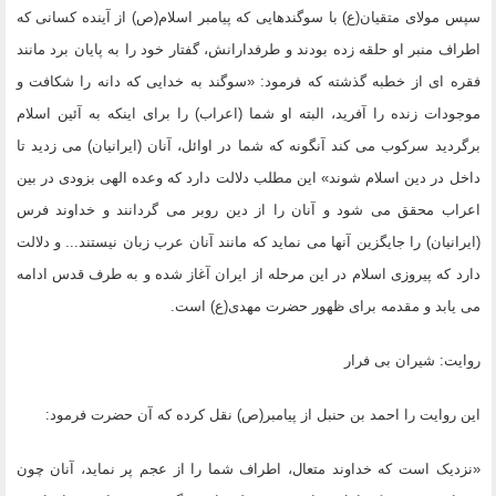
سپس مولاى متقیان(ع) با سوگندهایى که پیامبر اسلام(ص) از آینده کسانى که
اطراف منبر او حلقه زده بودند و طرفدارانش، گفتار خود را به پایان برد مانند
فقره اى از خطبه گذشته که فرمود: «سوگند به خدایى که دانه را شکافت و
موجودات زنده را آفرید، البته او شما (اعراب) را براى اینکه به آئین اسلام
برگردید سرکوب مى کند آنگونه که شما در اوائل، آنان (ایرانیان) مى زدید تا
داخل در دین اسلام شوند» این مطلب دلالت دارد که وعده الهى بزودى در بین
اعراب محقق مى شود و آنان را از دین روبر مى گردانند و خداوند فرس
(ایرانیان) را جایگزین آنها مى نماید که مانند آنان عرب زبان نیستند... و دلالت
دارد که پیروزى اسلام در این مرحله از ایران آغاز شده و به طرف قدس ادامه
مى یابد و مقدمه براى ظهور حضرت مهدى(ع) است.
روایت: شیران بى فرار
این روایت را احمد بن حنبل از پیامبر(ص) نقل کرده که آن حضرت فرمود:
«نزدیک است که خداوند متعال، اطراف شما را از عجم پر نماید، آنان چون