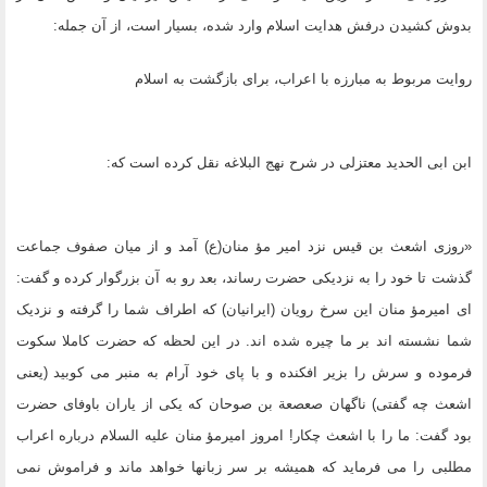
بدوش کشیدن درفش هدایت اسلام وارد شده، بسیار است، از آن جمله:
روایت مربوط به مبارزه با اعراب، براى بازگشت به اسلام
ابن ابى الحدید معتزلى در شرح نهج البلاغه نقل کرده است که:
«روزى اشعث بن قیس نزد امیر مؤ منان(ع) آمد و از میان صفوف جماعت
گذشت تا خود را به نزدیکى حضرت رساند، بعد رو به آن بزرگوار کرده و گفت:
اى امیرمؤ منان این سرخ رویان (ایرانیان) که اطراف شما را گرفته و نزدیک
شما نشسته اند بر ما چیره شده اند. در این لحظه که حضرت کاملا سکوت
فرموده و سرش را بزیر افکنده و با پاى خود آرام به منبر مى کوبید (یعنى
اشعث چه گفتى) ناگهان صعصعة بن صوحان که یکى از یاران باوفاى حضرت
بود گفت: ما را با اشعث چکار! امروز امیرمؤ منان علیه السلام درباره اعراب
مطلبى را مى فرماید که همیشه بر سر زبانها خواهد ماند و فراموش نمى