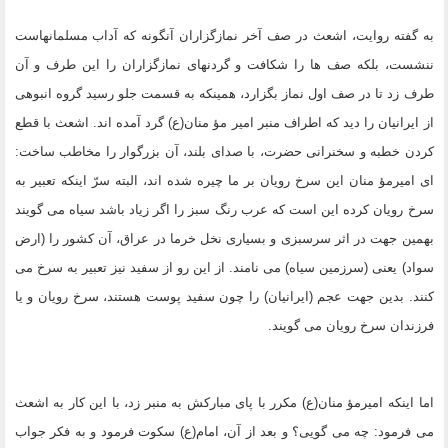
به گفته روایت، اشعث در صف آخر نمازگزاران آنگونه که آداب مسلمانهاست
ننشست، بلکه صف ها را شکافت و گردنهاى نمازگزاران را این طرف و آن
طرف زد تا در صف اول نماز بگزارد، همینکه به قسمت جلو رسید گروه انبوهى
از ایرانیان را دید که اطراف منبر امیر مؤ منان(ع) گرد آمده اند. اشعث با قطع
کردن خطبه و سخنرانى حضرت، با صداى بلند، آن بزرگوار را مخاطب ساخت:
اى امیرمؤ منان این سرخ رویان بر ما چیره شده اند، البته سرّ اینکه تعبیر به
سرخ رویان کرده این است که عرب رنگ سبز را اگر زیاد باشد سیاه مى گویند
بهمین جهت در اثر سرسبزى و بسیارى نخل خرما در عراق، آن کشور را (ارض
سواد) یعنى (سرزمین سیاه) مى نامند. از این رو از سفید نیز تعبیر به سرخ مى
کنند. بدین جهت عجم (ایرانیان) را چون سفید پوست هستند، سرخ رویان و یا
فرزندان سرخ رویان مى گویند.
اما اینکه امیرمؤ منان(ع) مکرر با پاى مبارکش به منبر زد، با این کار به اشعث
مى فرمود: چه مى گویى؟ و بعد از آن، امام(ع) سکوت فرمود و به فکر جواب