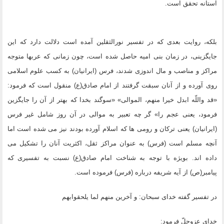
آستانه تحقق است.
بلکه، روایت بعدى که در تفسیر نورالثقلین آمده است دلالت دارد که این
جایگزینى، در زمان بنى امیه حاصل شده است، چون زمانى که عربها متوجه
مراکز و مناصب و مال اندوزى شدند، فرس (ایرانیان) به کسب علوم اسلامى
روى آورده و از آنان سبقت گرفتند از امام صادق(ع) منقول است که فرمود:
«قد واللّه ابدل خیرا منهم، الموالى» «سوگند بخدا که بهتر از آن را جایگزین
فرمود، یعنى عجم را» گر چه تعبیر به موالى در آن روز شامل غیر فرس
(ایرانیان) یعنى ترکان و رومى ها که اسلام آورده بودند نیز مى شده است اما
آنچه مسلم است (فرس) به عنوان مراکز ثقل، اکثریت آنان را تشکیل مى
داده اند. بویژه با توجه به شناخت امام صادق(ع) نسبت به تفسیرى که
پیامبر(ص) از آیه شریفه درباره (فرس) فرموده است.
در تفسیر گفته خداى سبحان: و آخرین منهم لما یلحقوابهم
خداى عزوجلّ فرمود: