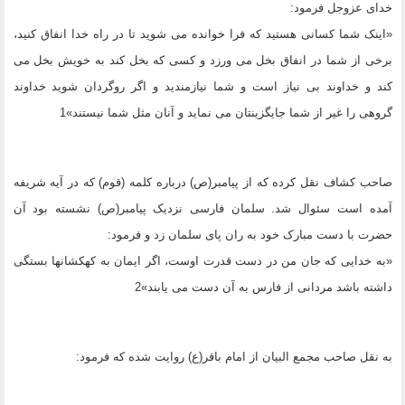
خداى عزوجل فرمود:
«اینک شما کسانى هستید که فرا خوانده مى شوید تا در راه خدا انفاق کنید،
برخى از شما در انفاق بخل مى ورزد و کسى که بخل کند به خویش بخل مى
کند و خداوند بى نیاز است و شما نیازمندید و اگر روگردان شوید خداوند
گروهى را غیر از شما جایگزینتان مى نماید و آنان مثل شما نیستند»1
صاحب کشاف نقل کرده که از پیامبر(ص) درباره کلمه (قوم) که در آیه شریفه
آمده است سئوال شد. سلمان فارسى نزدیک پیامبر(ص) نشسته بود آن
حضرت با دست مبارک خود به ران پاى سلمان زد و فرمود:
«به خدایى که جان من در دست قدرت اوست، اگر ایمان به کهکشانها بستگى
داشته باشد مردانى از فارس به آن دست مى یابند»2
به نقل صاحب مجمع البیان از امام باقر(ع) روایت شده که فرمود: