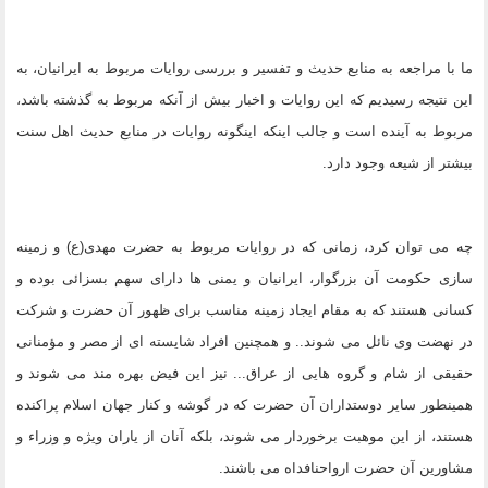
ما با مراجعه به منابع حدیث و تفسیر و بررسى روایات مربوط به ایرانیان، به
این نتیجه رسیدیم که این روایات و اخبار بیش از آنکه مربوط به گذشته باشد،
مربوط به آینده است و جالب اینکه اینگونه روایات در منابع حدیث اهل سنت
بیشتر از شیعه وجود دارد.
چه مى توان کرد، زمانی که در روایات مربوط به حضرت مهدى(ع) و زمینه
سازى حکومت آن بزرگوار، ایرانیان و یمنى ها داراى سهم بسزائى بوده و
کسانى هستند که به مقام ایجاد زمینه مناسب براى ظهور آن حضرت و شرکت
در نهضت وى نائل مى شوند.. و همچنین افراد شایسته اى از مصر و مؤمنانى
حقیقى از شام و گروه هایى از عراق... نیز این فیض بهره مند مى شوند و
همینطور سایر دوستداران آن حضرت که در گوشه و کنار جهان اسلام پراکنده
هستند، از این موهبت برخوردار مى شوند، بلکه آنان از یاران ویژه و وزراء و
مشاورین آن حضرت ارواحنافداه مى باشند.