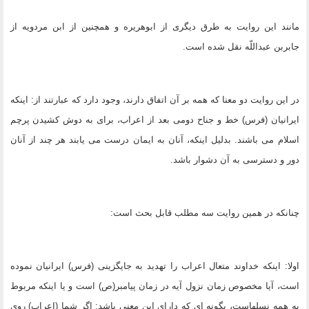
مانند این روایت به طرق دیگرى از ابوهریره و همچنین از ابن مردویه از
جابربن عبداللّه نقل شده است.
در این روایت دو معنا که همه بر آن اتفاق دارند، وجود دارد که عبارتند از: اینکه
ایرانیان (فرس) خط و جناح دومى بعد از اعراب، براى به دوش کشیدن پرچم
اسلام مى باشند. بدلیل اینکه، آنان به ایمان درست مى یابند هر چند از آنان
دور و دسترسى به آن دشوار باشد.
چنانکه در همین روایت سه مطلب قابل بحث است:
اولا: اینکه خداوند متعال اعراب را تهدید به جایگزینى (فرس) ایرانیان نموده
است، آیا مخصوص زمان نزول آیه در زمان پیامبر(ص) است و یا اینکه مربوط
به همه نسلهاست، بگونه اى که داراى این معنى باشد: اگر شما (اعراب) روى