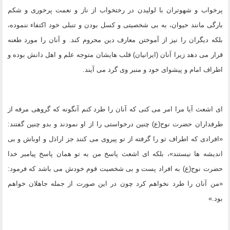
پرخواب و شهوتران با لولیدن در رختخواب از ناز و نعمت پرخورى و شکم
بارگى مانند حیوان، به بى شخصیتى و کسل بودن و تنبلى خود اکتفاء ننموده،
بلکه دیگران را نیز از آموختن معارف دین محروم کند. و آنان را مورد طعنه
قرار مى دهد زیرا آنان (ایرانیان) قلب هایشان متوجه علم و اهل دانش بوده و
اطراف امام و پیشواى خود و منبر وى گرد مى آیند.
اى اشعث آیا مرا امر مى کنى که آنان را طرد کنم آنگونه که گروهى مرفه از
طرفداران حضرت نوح(ع) چنین درخواستى را از او نمودند و بدو چنین گفتند:
«افرادى که اطراف تو را گرفته از تو پیروى مى کنند جز اراذل و اوباش و بى
اندیشه ها نیستند»، بلکه اى اشعث پاسخ من به تو همان پاسخ پیامبر خدا
حضرت نوح(ع) به افراد پست و بى شخصیت قوم خودش مى باشد که فرمود:
«من آنان را طرد نخواهم کرد چون در این صورت از جمله جاهلان خواهم
بود.»