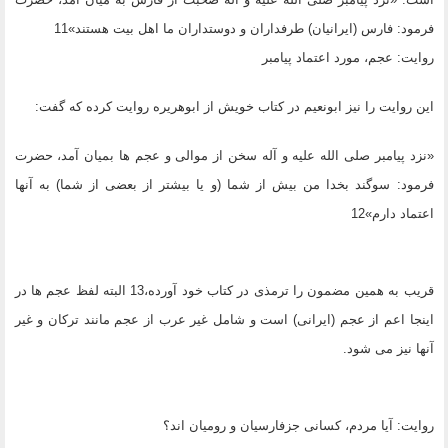
فرمود: فارس (ایرانیان) طرفداران و دوستداران ما اهل بیت هستند»11
روایت: عجم، مورد اعتماد پیامبر
این روایت را نیز ابونعیم در کتاب خویش از ابوهریره روایت کرده که گفت:
«نزد پیامبر صلى الله علیه و آله سخن از موالى و عجم ها بمیان آمد، حضرت
فرمود: سوگند بخدا من بیش از شما (و یا بیشتر از بعضى از شما) به آنها
اعتماد دارم»12
قریب به همین مضمون را ترمذى در کتاب خود آورده،13 البته لفظ عجم ها در
اینجا اعم از عجم (ایرانى) است و شامل غیر عرب از عجم مانند ترکان و غیر
آنها نیز مى شود.
روایت: آیا مردم، کسانى جزفارسیان و رومیان اند؟