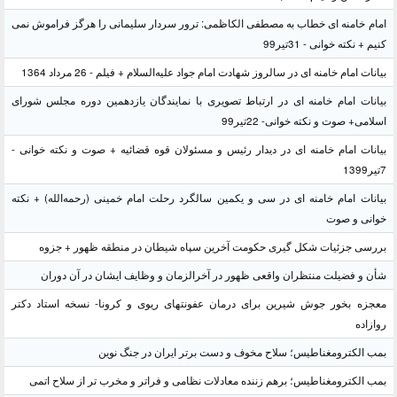
امام خامنه ای خطاب به مصطفی الکاظمی: ترور سردار سلیمانی را هرگز فراموش نمی
کنیم + نکته خوانی - 31تیر99
بیانات امام خامنه ای در سالروز شهادت امام جواد علیه‌السلام + فیلم - 26 مرداد 1364
بیانات امام خامنه ای در ارتباط تصویری با نمایندگان یازدهمین دوره مجلس شورای
اسلامی+ صوت و نکته خوانی- 22تیر99
بیانات امام خامنه ای در دیدار رئیس و مسئولان قوه قضائیه + صوت و نکته خوانی -
7تیر1399
بیانات امام خامنه ای در سی و یکمین سالگرد رحلت امام خمینی (رحمه‌الله) + نکته
خوانی و صوت
بررسی جزئیات شکل گیری حکومت آخرین سپاه شیطان در منطقه ظهور + جزوه
شأن و فضیلت منتظران واقعی ظهور در آخرالزمان و وظایف ایشان در آن دوران
معجزه بخور جوش شیرین برای درمان عفونتهای ریوی و کرونا- نسخه استاد دکتر
روازاده
بمب الکترومغناطیس؛ سلاح مخوف و دست برتر ایران در جنگ نوین
بمب الکترومغناطیس؛ برهم زننده معادلات نظامی و فراتر و مخرب تر از سلاح اتمی