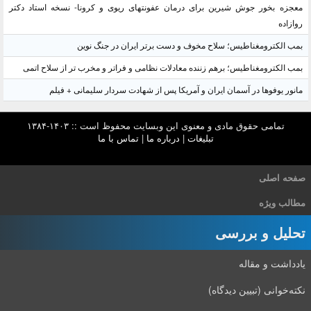
معجزه بخور جوش شیرین برای درمان عفونتهای ریوی و کرونا- نسخه استاد دکتر
روازاده
بمب الکترومغناطیس؛ سلاح مخوف و دست برتر ایران در جنگ نوین
بمب الکترومغناطیس؛ برهم زننده معادلات نظامی و فراتر و مخرب تر از سلاح اتمی
مانور یوفوها در آسمان ایران و آمریکا پس از شهادت سردار سلیمانی + فیلم
تمامی حقوق مادی و معنوی این وبسایت محفوظ است :: ۱۴۰۳-۱۳۸۴
تبلیغات
|
درباره ما
|
تماس با ما
صفحه اصلی
مطالب ویژه
تحلیل و بررسی
یادداشت و مقاله
نکته‌خوانی (تبیین دیدگاه)