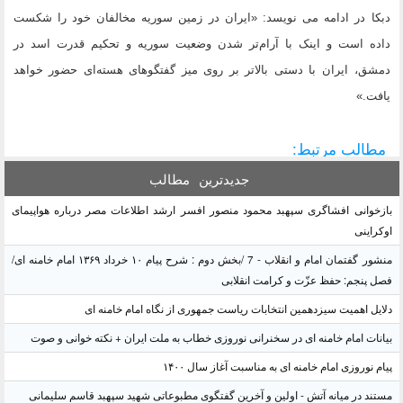
دبکا در ادامه می نویسد: «ایران در زمین سوریه مخالفان خود را شکست
داده است و اینک با آرام‌تر شدن وضعیت سوریه و تحکیم قدرت اسد در
دمشق، ایران با دستی بالا‌تر بر روی میز گفتگوهای هسته‌ای حضور خواهد
یافت.»
مطالب مرتبط:
جدیدترین
مطالب
بازخوانی افشاگری سپهبد محمود منصور افسر ارشد اطلاعات مصر درباره هواپیمای
اوکراینی
منشور گفتمان امام و انقلاب - 7 /بخش دوم : شرح پیام ۱۰ خرداد ۱۳۶۹ امام خامنه ای/
فصل پنجم: حفظ عزّت و کرامت انقلابی
دلایل اهمیت سیزدهمین انتخابات ریاست جمهوری از نگاه امام خامنه ای
بیانات امام خامنه ای در سخنرانی نوروزی خطاب به ملت ایران + نکته خوانی و صوت
پیام نوروزی امام خامنه ای به مناسبت آغاز سال ۱۴۰۰
مستند در میانه آتش - اولین و آخرین گفتگوی مطبوعاتی شهید سپهبد قاسم سلیمانی