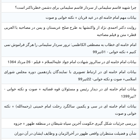
چرا شهید قاسم سلیمانی از سردار قاسم سلیمانی برای دشمن خطرناکتر است؟
بیانات مهم امام خامنه ای در عید قربان + نکته خوانی و صوت
روایت دکتر احمدی نژاد از واکنشها به طرح صلح عربستان و یمن در مصاحبه با العربی
قطر+ متن و فیلم مصاحبه
امام خامنه ای خطاب به مصطفی الکاظمی: ترور سردار سلیمانی را هرگز فراموش نمی
کنیم + نکته خوانی - 31تیر99
بیانات امام خامنه ای در سالروز شهادت امام جواد علیه‌السلام + فیلم - 26 مرداد 1364
بیانات امام خامنه ای در ارتباط تصویری با نمایندگان یازدهمین دوره مجلس شورای
اسلامی+ صوت و نکته خوانی- 22تیر99
بیانات امام خامنه ای در دیدار رئیس و مسئولان قوه قضائیه + صوت و نکته خوانی -
7تیر1399
بیانات امام خامنه ای در سی و یکمین سالگرد رحلت امام خمینی (رحمه‌الله) + نکته
خوانی و صوت
بررسی جزئیات شکل گیری حکومت آخرین سپاه شیطان در منطقه ظهور + جزوه
شأن و فضیلت منتظران واقعی ظهور در آخرالزمان و وظایف ایشان در آن دوران