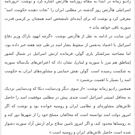
رادیو زمانه در ابتدا به مقاله روزنامه هاآرتص اشاره کرد و نوشت: «روزنامه
اسرائیلی هاآرتص روز گذشته در مطلبی ایران را "نجات دهنده حکومت اسد"
معرفی کرد و نوشت که برای آینده‌ای نامشخص اسد همچنان بر کرسی قدرت
سوریه باقی خواهد ماند.»
این سایت در ادامه به نقل از هاآرتص نوشت: «گرچه ایهود باراک وزیر دفاع
اسرائیل با اعتماد به‌نفس از سقوط بشار اسد در طی چند هفته خبر داده بود،
اما مصاحبه سرلشکر یاری گولن، فرمانده ارتش اسرائیل در شمال کشور
(مناطق هم مرز با سوریه و لبنان)، نشان داد که اعتراض‌های یک‌ساله سوریه
به شکست رسیده است. گولن نقش حمایتی و مشاوره‌های ایران به حکومت
اسد را بسیار با اهمیت برشمرد.»
همچنین رادیو زمانه نوشت: «از سوی دیگر وب‌سایت دبکا که وب‌سایتی نزدیک
به محافل امنیتی اسرائیل است چندی پیش در مطلبی موفقیت اسد را حاصل
تلاش‌های مشاوره‌ای و نظامی ایران و روسیه خوانده بود و نوشت که اگر
امروز دولت اسد توانسته است که مخالفان مسلح خود را از شهر‌ها دور کند و
به روستا‌ها محدود کند، و اگر امروز تامین سلاح برای ارتش آزاد سوریه دشوار
شده است حاصل تلاش‌های ایران و روسیه است.»