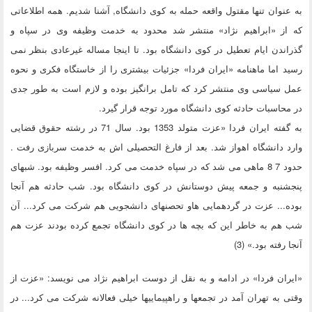
به عنوان تنها مقتول واقعه حمله به کوی دانشگاه, آشنا شدیم. همه اطلاعاتی
که از «ابراهیم نژاد» منتشر شد محدود به خدمت وظیفه وی در سپاه و
گذراندن ایام تعطیل در کوی دانشگاه بود. تا اینجا مساله غیرعادی بنظر نمی
رسید اما ماهنامه «ایران فردا» جزئیات بیشتری را از خاستگاه فکری و نحوه
عمل سیاسی وی منتشر کرد که تامل برانگیز بوده و لازم است به طور جدی
در محاسبات حادثه کوی دانشگاه مورد توجه قرار گیرد.
به گفته ایران فردا «عزت متولد 1353 بود. سال 71 در رشته حقوق قضایی
وارد دانشگاه اهواز شد. بعد از فارغ التحصیلی اش به خدمت سربازی رفت .
حدود 7 8 ماهی می شد که در سپاه خدمت می کرد. افسر وظیفه بود. شبهای
پنجشنبه و جمعه پیش دوستانش در کوی دانشگاه بود. شب حادثه هم آنجا
بوده... عزت در گردهمایی هاو تحصنهای دانشجویی هم شرکت می کرد... آن
شب هم به خاطر این که بچه ها در کوی دانشگاه تجمع کرده بودند عزت هم
آنجا رفته بود.» (3)
«ایران فردا» در ادامه و به نقل از دوست ابراهیم نژاد می نویسد: «عزت از
وقتی به تهران آمد در تجمعها و راهپیماییها خیلی فعالانه شرکت می کرد... در