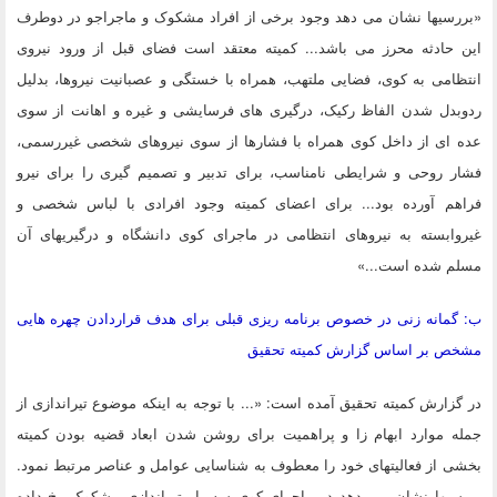
«بررسیها نشان می دهد وجود برخی از افراد مشکوک و ماجراجو در دوطرف
این حادثه محرز می باشد... کمیته معتقد است فضای قبل از ورود نیروی
انتظامی به کوی، فضایی ملتهب، همراه با خستگی و عصبانیت نیروها، بدلیل
ردوبدل شدن الفاظ رکیک، درگیری های فرسایشی و غیره و اهانت از سوی
عده ای از داخل کوی همراه با فشارها از سوی نیروهای شخصی غیررسمی،
فشار روحی و شرایطی نامناسب، برای تدبیر و تصمیم گیری را برای نیرو
فراهم آورده بود... برای اعضای کمیته وجود افرادی با لباس شخصی و
غیروابسته به نیروهای انتظامی در ماجرای کوی دانشگاه و درگیریهای آن
مسلم شده است...»
ب: گمانه زنی در خصوص برنامه ریزی قبلی برای هدف قراردادن چهره هایی
مشخص بر اساس گزارش کمیته تحقیق
در گزارش کمیته تحقیق آمده است: «... با توجه به اینکه موضوع تیراندازی از
جمله موارد ابهام زا و پراهمیت برای روشن شدن ابعاد قضیه بودن کمیته
بخشی از فعالیتهای خود را معطوف به شناسایی عوامل و عناصر مرتبط نمود.
بررسیها نشان می دهد در ماجرای کوی سه بار تیراندازی مشکوک رخ داده