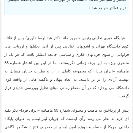
تر و فعالتر خواهد شد.»
- «پايگاه خبري تحليلي رئيس جمهور ما»- دکتر عبدالرضا داوری/ پس از غائله
کوی دانشگاه تهران و آشوبهای خیابانی پس از آن،, تحلیلها و ارزیابی های
فراوانی از سوی جریانهای فکری و سیاسی جامعه انتشار یافت که هر یک از
منظری ویژه به این برهه زمانی نگریستند، اما در این بین انتشار شماره 55
ماهنامه «ایران فردا» که مجموعه کاملی از آرا و نظرات جریان متمایل به
نهضت آزادی را در بر داشته، به ابعاد پنهان و ناگفته هایی از واقعه کوی
دانشگاه می پردازد که در آن مقطع زمانی مبنای تحلیل وبررسی جدیدی قرار
گرفت.
پیش از پرداختن به ماهیت و محتوای شماره 55 ماهنامه «ایران فردا» ذکر نکته
ای لازم به نظر می رسد وآن اینست که جریان لیبرالیسم به عنوان پایگاه
داخلی آمریکا از حساسیت ویژه امپریالیسم در خصوص فتح دانشگاهها آگاهی