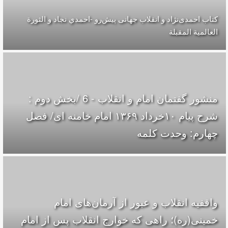
کتاب احمدی‌نژاد و انقلاب جهانی پيش‌رو -احمدي نجاد و الثورة
العالمیة المقبلة
منشور گفتمان امام و انقلاب - 6 /بخش دوم :
شرح پیام ۱۰خرداد ۱۳۶۹ امام خامنه ای/ فصل
چهارم: وحدت کلمه
واقفیه‌ انقلاب و عبور از آرمان‌های امام
خمینی(ره)؛ راهی که خوارج انقلاب پس از امام