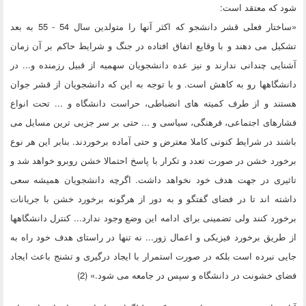
شود که معتقد است:
«ساختار فعلی قشر دانشجو که اکثر آنها را متولدین سال 54 - 55 به بعد
تشکیل می دهند و با وقایع اتفاق افتاده در جنگ و شرایط حاکم بر آن زمان
آشنایی چندانی ندارند و نیز عده دانشجویان سهمیه از قبیل رزمنده و... در
دانشگاهها رو به کاهش است. و با توجه به این که دانشجویان از قشر جوان
هستند و از طرف کمیته های انضباطی، حراست دانشگاه و ... تحت انواع
فشارهای اجتماعی، فرهنگی، سیاسی و ... حتی بر سر جزیی ترین مسایل می
باشند در شرایط کنونی کاملا معترض و حتی آماده برخوردند. بنابر این هر نوع
برخورد خشن در صورت تعدد و تکرار با پاسخ احتمالا خشن روبرو خواهد شد و
تاثیری در جهت هدف خود نخواهد داشت. اگرچه دانشجویان همیشه سعی
داشته اند تا در فضای گفتگو و به دور از هرگونه برخورد خشن با جریانات
برخورد کنند ولی تضمینی برای ادامه این وضع وجود ندارد... کنترل دانشگاهها
از طریق برخورد فیزیکی و اعمال زور... نه تنها در راستای هدف خود راه به
جایی نبرده است بلکه در صورت استمرار با ایجاد درگیری و تشنج باعث ایجاد
فضای خشونت در دانشگاه و سپس در جامعه می شود.» (2)