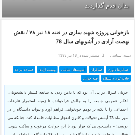
بدان قدم گذاردند
بازخوانی پروژه شهید سازی در فتنه ۱۸ تير ۷۸ / نقش
نهضت آزادی در آَشوبهای سال 78
دسته:
سیاسی
منتشر شده در 18 تیر 1393
عبدالرضا داوری
فتنه‌گران
آشوب‌های خیابانی
نهضت آزادی
فتنه ۱۸ تير ۷۸
حادثه کوی دانشگاه
فتنه خوانی
جریان لیبرال در پی آن بود که با دامن زدن به شایعه کشتار دانشجویان,
افکار عمومی جامعه را به چالش فراخوانده تا زمینه استمرار تنازعات
اجتماعی را با تکیه بر توهم خونخواهی فراهم آورد و بتواند دانشگاه را در
مهر ماه 78 آبستن تحولات و کانون انفجار مطالبات قلمداد کند. چنانکه می
نویسد: « دانشجویانی که قرار بود با این حوادث مرعوب و ساکت شوند,
فعالتر و شجاعتر شدند. دانشگاهها در مهرماه ,78 دانشگاهی قطعا سیاسی