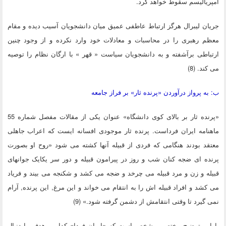
امپریالیسم سقوط خواهد کرد.
جریان لیبرال هرگز ارتباط عاطفی عمیق میان دانشجویان آسیب دیده و مقام
معظم رهبری را در محاسبات و معادلات خود وارد نکرده و از وجود چنین
ارتباطی برآشفته و به دانشجویان سیاست « قهر » با ارگان نظام را توصیه
می کند. (8)
ب: به پرواز درآوردن «پرنده ثار» بر فراز جامعه
«پرنده ثار بر بالای کوی دانشگاه» عنوان یکی از مقالات مفصل شماره 55
ماهنامه ایران فرداست. پرنده ثار موجودی افسانه ایست که اعراب جاهلی
معتقد بودند هنگامی که فردی از قبیله آنها کشته می شود «روح او بصورت
پرنده ای ضجه کنان شب و روز در پیرامون قبیله و دور سر یکایک جوانهای
قبیله و زن و مرد قبیله می چرخد و ضجه می کشد و شکنجه می بیند و فریاد
می کشد و افراد قبیله اش را به انتقام می خواند و این مرغ, این پرنده, آرام
نمی گیرد تا وقتی انتقامش از دشمن گرفته شود.» (9)
با این توضیح مختصر, مشخص است که «ایران فردا» کدامین هدف را دنبال