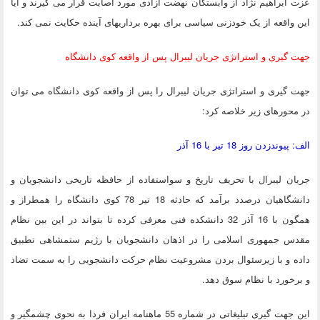
عزت ابراهیم نژاد از وابستگان نهضت آزادی مورد اصابت قرار می گیرند و آیا
این واقعه از یک خودزنی سیاسی برای بهره برداریهای آینده حکایت نمی کند.
جهت گیری و استراتژی جریان لیبرال پس از واقعه کوی دانشگاه
جهت گیری و استراتژی جریان لیبرال را پس از واقعه کوی دانشگاه می توان
در محورهای زیر خلاصه کرد:
الف: پیوندزدن روز 18 تیر با 16 آذر
جریان لیبرال با تحریف تاریخ و سواستفاده از حافظه تاریخی دانشجویان و
دانشگاهیان درصدد برآمد که حادثه 18 تیر 78 کوی دانشگاه را همطراز و
همگون با 16 آذر 32 دانشکده فنی معرفی کرده تا بتواند در این بین نظام
مقدس جمهوری اسلامی را در اذهان دانشجویان با رژیم ستمشاهی تطبیق
داده و با زیرسئوال بردن مشروعیت نظام حرکت دانشجویی را به سمت تضاد
و برخورد با نظام سوق دهد.
این جهت گیری تبلیغاتی در شماره 55 ماهنامه ایران فردا به نحوی چشمگیر و