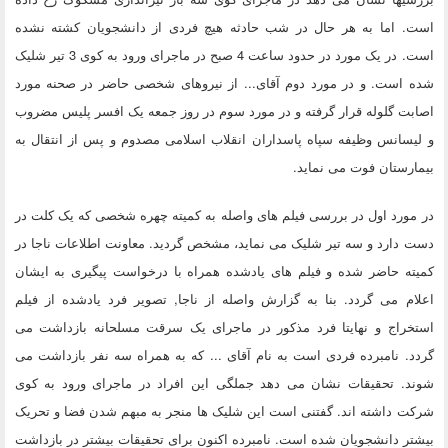
است. اما به هر حال در شب حادثه هیچ فردی از دانشجویان کشته نشده
است. در یک مورد در حدود ساعت 4 صبح در ماجرای ورود به کوی 3 تیر شلیک
شده است. و در مورد دوم آقای... از نیروهای شخصی حاضر در صحنه مورد
اصابت گلوله قرار گرفته و در مورد سوم در روز جمعه یک افسر پلیس مضروب
و لیسانس وظیفه سپاه پاسداران انقلاب اسلامی مصدوم و پس از انتقال به
بیمارستان فوت می نماید.
در مورد اول در بررسی فیلم های واصله به کمیته چهره شخصی که یک کلت در
دست دارد و سه تیر شلیک می نماید، مشخص گردید. معاونت اطلاعات ناجا در
کمیته حاضر شده و فیلم های یادشده همراه با درخواست پیگیری به ایشان
اعلام می گردد. بنا به گزارش واصله از ناجا, تصویر فرد یادشده از فیلم
استخراج و نهایتا فرد مذکور در ماجرای یک سرقت مسلحانه بازداشت می
گردد. نامبرده فردی است به نام آقای ... که به همراه سه نفر بازداشت می
شوند. تحقیقات نشان می دهد جملگی این افراد در ماجرای ورود به کوی
شرکت داشته اند. گفتنی است این شلیک ها منجر به مبهم شدن فضا و تحریک
بیشتر دانشجویان شده است. نامبرده اکنون برای تحقیقات بیشتر در بازداشت