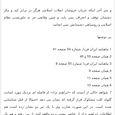
و سر آخر اینکه جریان خروشان انقلاب اسلامی هرگز در برابر کید و مکر
دشمنان توقف و انحراف نمی یابد. و چنین وقایعی جز به تناورشدن نظام
اسلامی و روسیاهی دشمنانش نمی انجامد.
پی نوشتها
1 ماهنامه ایران فردا, شماره 54 صفحه 41
2 همان صفحه 53 و 45
3 ماهنامه ایران فردا شماره 55 صفحه 8
4 همان صفحه 9
5 همان صفحه 11
6 همان صفحه 10
7 شواهد حاکی از آنست که «ابراهیم نژاد» از فاصله ای نزدیک مورد اصابت
گلوله کلت مشکوک قرار گرفته که نشان می دهد احتمالا از قبل شناسایی
شده است. در این صورت ضارب وی با یک تیر دو نشان زده است هم
اطلاعات ابراهیم نژاد از عناصر پشت پرده واقعه کوی از بین رفته و هم یک