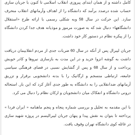
کامل داشته و از همان ابتدای پیروزی انقلاب اسلامی تا کنون با جریان سازی
حساب شده درصدد برآمد که دانشگاه را از اهداف وآرمانهای انقلاب منحرف
سازد. این حرکت در سال 58 وبه شکلی رسمی با ارائه طرح «استقلال
دانشگاهها» دنبال شد که به صورت مرموز و موذیانه هدف جدا کردن دانشگاه
را از پیکره نظام در دستور کار خود داشت.
جریان لیبرال پس از آنکه در سال 60 ضربات جدی از مردم انقلابیمان دریافت
داشت به گوشه انزوا خزید و در این مدت به بازسازی نیروها و کادر خویش
پرداخت و از سال 68 و پس از گشایش نسبی در فضای فرهنگی سیاسی
جامعه، ارتباطی منسجم و ارگانیک را با بدنه دانشجویی برقرار و تزریق
آرمانهای ضدانقلابی را به دانشگاه به طور جدی آغاز کرد که این بار, استحاله
درونی دانشگاه و انفکاک میان دانشجویان و ارکان نظام را دنبال می کرد.
با این مقدمه به تحلیل و بررسی شماره پنجاه و پنجم ماهنامه « ایران فردا »
پرداخته تا بتوان به نقش پیدا و پنهان جریان لیبرالیسم در پروژه شهید سازی
در غائله کوی دانشگاه تهران وقوف یافت.