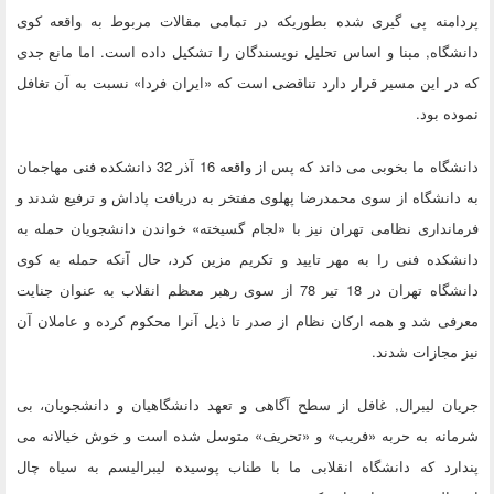
پردامنه پی گیری شده بطوریکه در تمامی مقالات مربوط به واقعه کوی
دانشگاه, مبنا و اساس تحلیل نویسندگان را تشکیل داده است. اما مانع جدی
که در این مسیر قرار دارد تناقضی است که «ایران فردا» نسبت به آن تغافل
نموده بود.
دانشگاه ما بخوبی می داند که پس از واقعه 16 آذر 32 دانشکده فنی مهاجمان
به دانشگاه از سوی محمدرضا پهلوی مفتخر به دریافت پاداش و ترفیع شدند و
فرمانداری نظامی تهران نیز با «لجام گسیخته» خواندن دانشجویان حمله به
دانشکده فنی را به مهر تایید و تکریم مزین کرد، حال آنکه حمله به کوی
دانشگاه تهران در 18 تیر 78 از سوی رهبر معظم انقلاب به عنوان جنایت
معرفی شد و همه ارکان نظام از صدر تا ذیل آنرا محکوم کرده و عاملان آن
نیز مجازات شدند.
جریان لیبرال, غافل از سطح آگاهی و تعهد دانشگاهیان و دانشجویان، بی
شرمانه به حربه «فریب» و «تحریف» متوسل شده است و خوش خیالانه می
پندارد که دانشگاه انقلابی ما با طناب پوسیده لیبرالیسم به سیاه چال