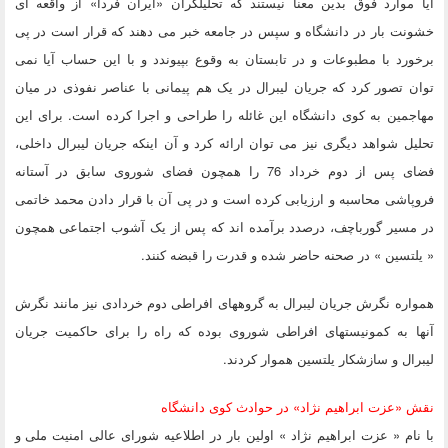
آیا موارد فوق بدین معنا نیستند که تحلیلگران «ایران فردا» از واقعه ای
خشونت بار در دانشگاه و سپس در جامعه خبر می دهند که قرار است در پی
برخورد با مطبوعات و در تابستان به وقوع بپیوندد و با این حساب آیا نمی
توان تصور کرد که جریان لیبرال در یک هم پیمانی با عناصر نفوذی در میان
مهاجمین به کوی دانشگاه این غائله را طراحی و اجرا کرده است. برای این
تحلیل شواهد دیگری نیز می توان ارائه کرد و آن اینکه جریان لیبرال داخلی،
فضای پس از دوم خرداد 76 را همچون فضای شوروی سابق در آستانه
فروپاشی محاسبه و ارزیابی کرده است و در پی آن با قرار دادن محمد خاتمی
در مسیر گورباچف، درصدد برآمده اند که پس از یک آشوب اجتماعی همچون
« یلتسین » در صحنه حاضر شده و قدرت را قبضه کنند.
همواره نگرش جریان لیبرال به گروههای افراطی دوم خردادی نیز مانند نگرش
آنها به کمونیستهای افراطی شوروی بوده که راه را برای حاکمیت جریان
لیبرال و سازشکار یلتسین هموار کردند.
نقش «عزت ابراهیم نژاد» در حوادث کوی دانشگاه
با نام « عزت ابراهیم نژاد » اولین بار در اطلاعیه شورای عالی امنیت ملی و