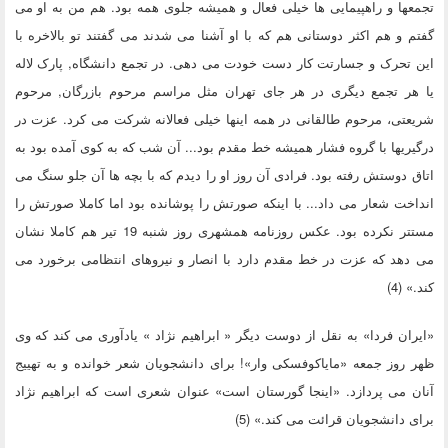
تجمعها و راهپیمایی ها خیلی فعال و همیشه جلوی همه بود. هم من به او می
گفتم و هم اکثر دوستانی هم که با او آشنا می شدند می گفتند تو بالاخره با
این تحرک و جسارتت کار دست خودت می دهی. در تجمع دانشگاه, پارک لاله
یا هر تجمع دیگری در هر جای تهران مثل مراسم مرحوم بازرگان, مرحوم
شریعتی، مرحوم طالقانی در همه اینها خیلی فعالانه شرکت می کرد. عزت در
درگیریها با گروه فشار همیشه خط مقدم بود... آن شب که به کوی آمده بود به
اتاق دوستش رفته بود. فرادی آن روز او را دیدم که با بچه ها آن جلو سنگ می
انداخت شعار می داد... با اینکه صورتش را پوشانده بود اما کاملا صورتش را
مستتر نکرده بود. عکس روزنامه همشهری روز شنبه 19 تیر هم کاملا نشان
می دهد که عزت در خط مقدم دارد با انصار و نیروهای انتظامی برخورد می
کند.» (4)
«ایران فردا» به نقل از دوست دیگر « ابراهیم نژاد » یادآوری می کند که وی
ظهر روز جمعه «مایاکوفسکی وار»! برای دانشجویان شعر خوانده و به تهییج
آنان می پردازد. «اینجا گورستان است» عنوان شعری است که ابراهیم نژاد
برای دانشجویان قرائت می کند.» (5)