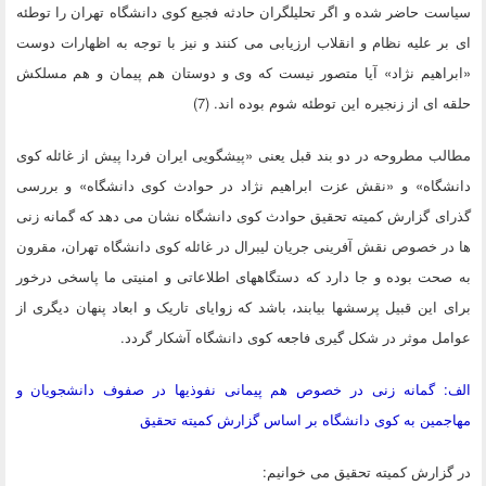
سیاست حاضر شده و اگر تحلیلگران حادثه فجیع کوی دانشگاه تهران را توطئه
ای بر علیه نظام و انقلاب ارزیابی می کنند و نیز با توجه به اظهارات دوست
«ابراهیم نژاد» آیا متصور نیست که وی و دوستان هم پیمان و هم مسلکش
حلقه ای از زنجیره این توطئه شوم بوده اند. (7)
مطالب مطروحه در دو بند قبل یعنی «پیشگویی ایران فردا پیش از غائله کوی
دانشگاه» و «نقش عزت ابراهیم نژاد در حوادث کوی دانشگاه» و بررسی
گذرای گزارش کمیته تحقیق حوادث کوی دانشگاه نشان می دهد که گمانه زنی
ها در خصوص نقش آفرینی جریان لیبرال در غائله کوی دانشگاه تهران، مقرون
به صحت بوده و جا دارد که دستگاههای اطلاعاتی و امنیتی ما پاسخی درخور
برای این قبیل پرسشها بیابند، باشد که زوایای تاریک و ابعاد پنهان دیگری از
عوامل موثر در شکل گیری فاجعه کوی دانشگاه آشکار گردد.
الف: گمانه زنی در خصوص هم پیمانی نفوذیها در صفوف دانشجویان و
مهاجمین به کوی دانشگاه بر اساس گزارش کمیته تحقیق
در گزارش کمیته تحقیق می خوانیم: