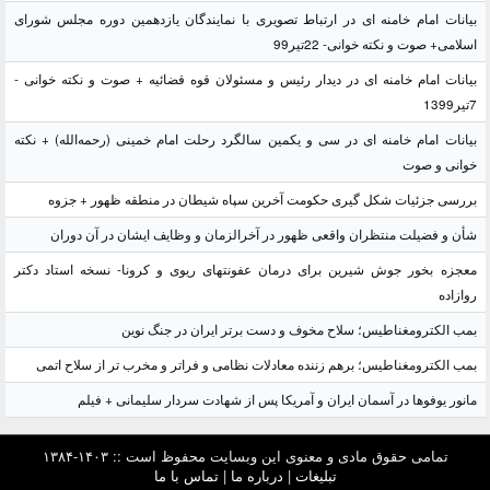
بیانات امام خامنه ای در ارتباط تصویری با نمایندگان یازدهمین دوره مجلس شورای
اسلامی+ صوت و نکته خوانی- 22تیر99
بیانات امام خامنه ای در دیدار رئیس و مسئولان قوه قضائیه + صوت و نکته خوانی -
7تیر1399
بیانات امام خامنه ای در سی و یکمین سالگرد رحلت امام خمینی (رحمه‌الله) + نکته
خوانی و صوت
بررسی جزئیات شکل گیری حکومت آخرین سپاه شیطان در منطقه ظهور + جزوه
شأن و فضیلت منتظران واقعی ظهور در آخرالزمان و وظایف ایشان در آن دوران
معجزه بخور جوش شیرین برای درمان عفونتهای ریوی و کرونا- نسخه استاد دکتر
روازاده
بمب الکترومغناطیس؛ سلاح مخوف و دست برتر ایران در جنگ نوین
بمب الکترومغناطیس؛ برهم زننده معادلات نظامی و فراتر و مخرب تر از سلاح اتمی
مانور یوفوها در آسمان ایران و آمریکا پس از شهادت سردار سلیمانی + فیلم
تمامی حقوق مادی و معنوی این وبسایت محفوظ است :: ۱۴۰۳-۱۳۸۴
تبلیغات
|
درباره ما
|
تماس با ما