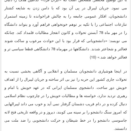
می نمود. جریان لیبرال در پی آن بود که با دامن زدن به شایعه کشتار
دانشجویان، افکار عمومی جامعه را به چالش فراخوانده تا زمینه استمرار
تنازعات اجتماعی را با تکیه بر توهم خونخواهی فراهم آورد و بتواند دانشگاه
را در مهر ماه 78 آبستن تحولات و کانون انفجار مطالبات قلمداد کند. چنانکه
می نویسد: «دانشجویانی که قرار بود با این حوادث مرعوب و ساکت شوند
فعالتر و شجاعتر شدند. دانشگاهها در مهرماه 78 دانشگاهی قطعا سیاسی تر و
فعالتر خواهد شد.» (10)
در اینجا هوشیاری دانشجویان مسلمان و انقلابی و آگاهی بخشی نسبت به
تحولات جاری کشور این حربه را نیز بی اثر ساخته و جریان لیبرال را از اهداف
خویش دور ساخت. دانشجوی مسلمان ایرانی که در عهد خویش با امام و
رهبری تردید ندارد، خواسته ها و مطالبات خویش را در چارچوب نظام اسلامی
دنبال کرده و در دام فریب دشمنان گرفتار نمی آید و خوب می داند لیبرالهایی
که امروز سنگ دانشجو را بر سینه می کوبند، دیروز و در واقعه تاریخی فتح لانه
جاسوسی دانشجو را در خط شیطان و حرکت دانشجویی را ضد ملت می
دانستند.