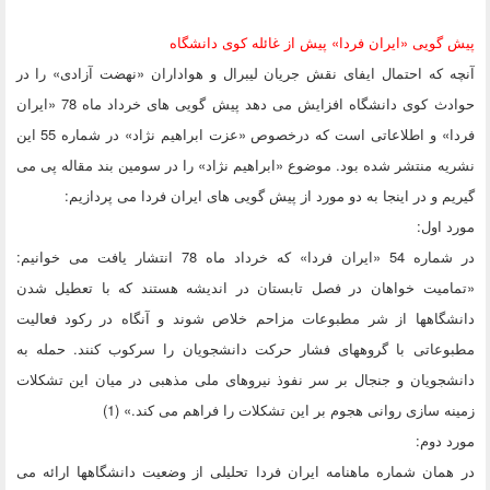
پیش گویی «ایران فردا» پیش از غائله کوی دانشگاه
آنچه که احتمال ایفای نقش جریان لیبرال و هواداران «نهضت آزادی» را در
حوادث کوی دانشگاه افزایش می دهد پیش گویی های خرداد ماه 78 «ایران
فردا» و اطلاعاتی است که درخصوص «عزت ابراهیم نژاد» در شماره 55 این
نشریه منتشر شده بود. موضوع «ابراهیم نژاد» را در سومین بند مقاله پی می
گیریم و در اینجا به دو مورد از پیش گویی های ایران فردا می پردازیم:
مورد اول:
در شماره 54 «ایران فردا» که خرداد ماه 78 انتشار یافت می خوانیم:
«تمامیت خواهان در فصل تابستان در اندیشه هستند که با تعطیل شدن
دانشگاهها از شر مطبوعات مزاحم خلاص شوند و آنگاه در رکود فعالیت
مطبوعاتی با گروههای فشار حرکت دانشجویان را سرکوب کنند. حمله به
دانشجویان و جنجال بر سر نفوذ نیروهای ملی مذهبی در میان این تشکلات
زمینه سازی روانی هجوم بر این تشکلات را فراهم می کند.» (1)
مورد دوم:
در همان شماره ماهنامه ایران فردا تحلیلی از وضعیت دانشگاهها ارائه می