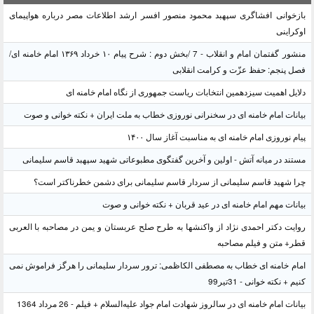
بازخوانی افشاگری سپهبد محمود منصور افسر ارشد اطلاعات مصر درباره هواپیمای
اوکراینی
منشور گفتمان امام و انقلاب - 7 /بخش دوم : شرح پیام ۱۰ خرداد ۱۳۶۹ امام خامنه ای/
فصل پنجم: حفظ عزّت و کرامت انقلابی
دلایل اهمیت سیزدهمین انتخابات ریاست جمهوری از نگاه امام خامنه ای
بیانات امام خامنه ای در سخنرانی نوروزی خطاب به ملت ایران + نکته خوانی و صوت
پیام نوروزی امام خامنه ای به مناسبت آغاز سال ۱۴۰۰
مستند در میانه آتش - اولین و آخرین گفتگوی مطبوعاتی شهید سپهبد قاسم سلیمانی
چرا شهید قاسم سلیمانی از سردار قاسم سلیمانی برای دشمن خطرناکتر است؟
بیانات مهم امام خامنه ای در عید قربان + نکته خوانی و صوت
روایت دکتر احمدی نژاد از واکنشها به طرح صلح عربستان و یمن در مصاحبه با العربی
قطر+ متن و فیلم مصاحبه
امام خامنه ای خطاب به مصطفی الکاظمی: ترور سردار سلیمانی را هرگز فراموش نمی
کنیم + نکته خوانی - 31تیر99
بیانات امام خامنه ای در سالروز شهادت امام جواد علیه‌السلام + فیلم - 26 مرداد 1364