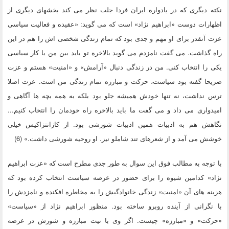
نکته دیگری که در یادواره ایران فردا جلب نظر می کند بخشهای دیگری از
اظهارات دوست «ابراهیم نژاد» است که می گوید: «عقیده و فعالیت سیاسی
عزت آنقدر برای او مهم و جدی بود که تمام زندگی شخصی اش را هم در این
راه گذاشت. می گفت نامزدم می گوید بالاخره تو باید بین من یا کار سیاسی
یکی را انتخاب کنی. من در زندگی دنبال «آرامش» و «امنیت» هستم و عزت
صریحا گفته بود سیاست، حرکت و مبارزه تمام زندگی من است. عزت اصلا
ترس نداشت، نه تنها خودش همیشه جلو بود بلکه به همه بچه ها آگاهی و
امیدواری می داد و می گفت ما باید بالاخره راه خودمان را انتخاب کنیم...
نگاهش هم به ادبیات همین ادبیات شورشی بود. از کازانتزاکیس خیلی
خوشش می آمد و از شعرهای تند شاملو نیز. او روحیه شورشی داشت.» (6)
با توجه به مطالب فوق این سوال به طور جدی مطرح است که «عزت ابراهیم
نژاد» کدامین شیوه را برای حضور در عرصه سیاست انتخاب کرده بود که
هزینه های آن «امنیت» زندگی خانوادگیش را به مخاطره افکنده و نامزدش را
با نگرانی از آینده روبرو ساخته بود. منظور ابراهیم نژاد از «سیاست»
«حرکت» و «مبارزه» چیست. اگر وی با نیت مبارزه و شورش در عرصه