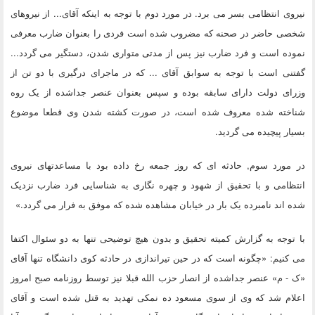
نیروی انتظامی بسر می برد. در مورد دوم با توجه به اینکه آقای... از نیروهای
شخصی حاضر در صحنه که مضروب شده است فردی را بعنوان ضارب معرفی
نموده است و فرد ضارب نیز پس از مدتی متواری شدن، دستگیر می گردد...
گفتنی است با توجه به سوابق آقای ... که در ماجرای درگیری با دو تن از
وزرای دولت دارای سابقه بوده و سپس بعنوان عنصر جداشده از یک روه
شناخته شده معروف شده است، در صورت کشته شدن وی قطعا موضوع
بسیار پیچیده می گردید.
در مورد سوم, حادثه ای که روز جمعه رخ داده بود با مساعدتهای نیروی
انتظامی و با تحقیق از شهود و چهره نگاری به شناسایی فرد ضارب نزدیک
شده اند نامبرده یک بار در خیابان مشاهده شده که موفق به فرار می گردد.»
با توجه به گزارش کمیته تحقیق و بدون هیچ توضیحی تنها به دو سئوال اکتفا
می کنیم: «چگونه است که در حین تیراندازی در حادثه کوی دانشگاه تنها آقای
«ک - م» عنصر جداشده از انصار حزب الله قبلا نیز توسط روزنامه صبح امروز
اعلام شد که وی از سوی مسعود ده نمکی تهدید به قتل شده است و آقای