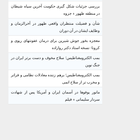
بررسی جزئیات شکل گیری حکومت آخرین سپاه شیطان
در منطقه ظهور + جزوه
شأن و فضیلت منتظران واقعی ظهور در آخرالزمان و
وظایف ایشان در آن دوران
معجزه بخور جوش شیرین برای درمان عفونتهای ریوی و
کرونا- نسخه استاد دکتر روازاده
بمب الکترومغناطیس؛ سلاح مخوف و دست برتر ایران در
جنگ نوین
بمب الکترومغناطیس؛ برهم زننده معادلات نظامی و فراتر
و مخرب تر از سلاح اتمی
مانور یوفوها در آسمان ایران و آمریکا پس از شهادت
سردار سلیمانی + فیلم