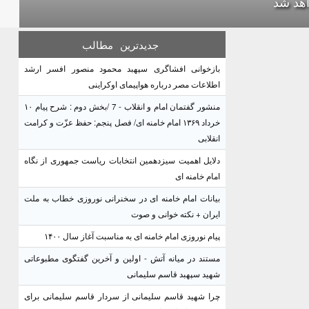
هد شد
جدیدترین
مطالب
بازخوانی افشاگری سپهبد محمود منصور افسر ارشد
اطلاعات مصر درباره هواپیمای اوکراینی
منشور گفتمان امام و انقلاب - 7 /بخش دوم : شرح پیام ۱۰
خرداد ۱۳۶۹ امام خامنه ای/ فصل پنجم: حفظ عزّت و کرامت
انقلابی
دلایل اهمیت سیزدهمین انتخابات ریاست جمهوری از نگاه
امام خامنه ای
بیانات امام خامنه ای در سخنرانی نوروزی خطاب به ملت
ایران + نکته خوانی و صوت
پیام نوروزی امام خامنه ای به مناسبت آغاز سال ۱۴۰۰
مستند در میانه آتش - اولین و آخرین گفتگوی مطبوعاتی
شهید سپهبد قاسم سلیمانی
چرا شهید قاسم سلیمانی از سردار قاسم سلیمانی برای