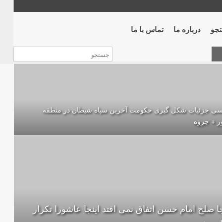
جو
درباره ما
تماس با ما
سی جزئیات شکل گیری حکومت آخرین سپاه شیطان در منطقه
ر + جزوه
جا صلح امام حسن اتفاق نمى افتد اينجا عاشورا تكرار