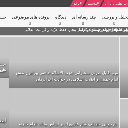
ت نظامی ایران
#
مستند
#
یوفو
حلیل و بررسی
چند رسانه ای
دیدگاه‌
پرونده های موضوعی
جست
ام خامنه ای
ران + نکته خوانی و صوت
 مصر درباره هواپیمای اوکراینی
برر
ظهو
مهم: فایل صوتی سخنرانی حجت الاسلام حاجتی پیرامون نقش
امام خمینی و انقلاب اسلامی در حوادث آخرالزمان
اين
بازخوانی «اهداف قیام عاشورا» بر اساس بیانات امام خامنه