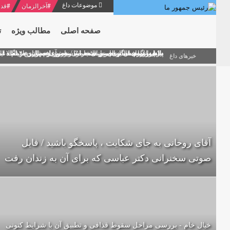
موضوعات داغ
#
آخرالزمان
#
قدر
صفحه اصلی
مطالب ویژه
ت
منشور گفتمان امام و انقلاب - 7 /بخش دوم : شرح پیام ۱۰ خرداد ۱۳۶۹ امام خامنه ای/ فصل پنجم: حفظ عزّت و کرامت انقلابی
پیام نوروزی امام خامنه ای به مناسبت آغاز سال ۱۴۰۰
دلایل اهمیت سیزدهمین انتخابات ریاست جمهوری از نگاه ام
بیانات امام خامنه ای در سخنرانی نوروزی خطاب به ملت ای
بازخوانی افشاگری سپهبد محمود منصور افسر ارشد اطلاعات
خبرهای داغ
آقای روحانی به جای شکایت ، پاسخگو باشید / فایل
صوتی سخنرانی دکتر عباسی که برای آن به زندان رفت
خیال خام - بررسی مراحل سقوط قذافی و تطبیق آن با شرایط کنونی