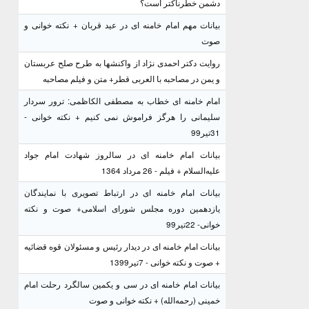
دشمن خطرناکتر است؟
بیانات مهم امام خامنه ای در عید قربان + نکته خوانی و
صوت
روایت دکتر احمدی نژاد از واکنشها به طرح صلح عربستان
و یمن در مصاحبه با العربی قطر+ متن و فیلم مصاحبه
امام خامنه ای خطاب به مصطفی الکاظمی: ترور سردار
سلیمانی را هرگز فراموش نمی کنیم + نکته خوانی -
31تیر99
بیانات امام خامنه ای در سالروز شهادت امام جواد
علیه‌السلام + فیلم - 26 مرداد 1364
بیانات امام خامنه ای در ارتباط تصویری با نمایندگان
یازدهمین دوره مجلس شورای اسلامی+ صوت و نکته
خوانی- 22تیر99
بیانات امام خامنه ای در دیدار رئیس و مسئولان قوه قضائیه
+ صوت و نکته خوانی - 7تیر1399
بیانات امام خامنه ای در سی و یکمین سالگرد رحلت امام
خمینی (رحمه‌الله) + نکته خوانی و صوت