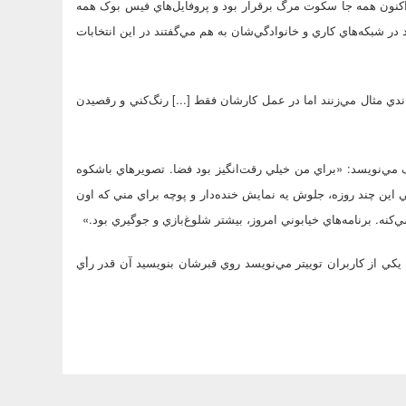
 و اکنون همه جا سکوت مرگ برقرار بود و پروفايل‌هاي فيس بوک همه
 شبکه‌هاي کاري و خانوادگي‌شان به هم مي‌گفتند در اين انتخابات
دي مثال مي‌زنند اما در عمل کارشان فقط [...] رنگ‌کني و رقصيدن
ک مي‌نويسد: «براي من خيلي رقت‌انگيز بود فضا. تصويرهاي باشکوه
 اين چند روزه، جلوش يه نمايش خنده‌دار و پوچه براي مني که اون
مي‌کنه. برنامه‌هاي خيابوني امروز، بيشتر شلوغ‌بازي و جوگيري بود.»
يکي از کاربران توييتر مي‌نويسد روي قبرشان بنويسيد آن قدر رأي