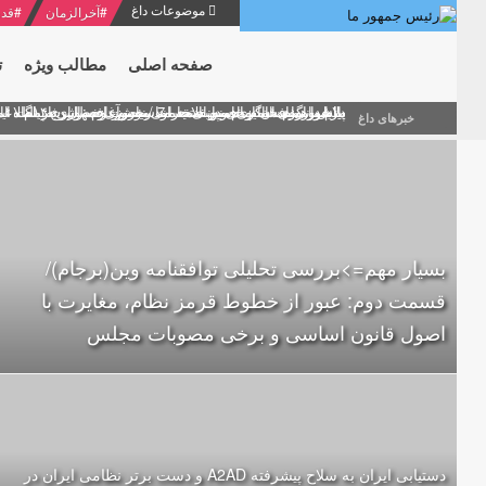
موضوعات داغ
#
آخرالزمان
#
قدر
صفحه اصلی
مطالب ویژه
ت
منشور گفتمان امام و انقلاب - 7 /بخش دوم : شرح پیام ۱۰ خرداد ۱۳۶۹ امام خامنه ای/ فصل پنجم: حفظ عزّت و کرامت انقلابی
پیام نوروزی امام خامنه ای به مناسبت آغاز سال ۱۴۰۰
دلایل اهمیت سیزدهمین انتخابات ریاست جمهوری از نگاه ام
بیانات امام خامنه ای در سخنرانی نوروزی خطاب به ملت ای
بازخوانی افشاگری سپهبد محمود منصور افسر ارشد اطلاعات
خبرهای داغ
بسیار مهم=>بررسی تحلیلی توافقنامه وین(برجام)/
قسمت دوم: عبور از خطوط قرمز نظام، مغایرت با
اصول قانون اساسی و برخی مصوبات مجلس
دستیابی ایران به سلاح پیشرفته A2AD و دست برتر نظامی ایران در