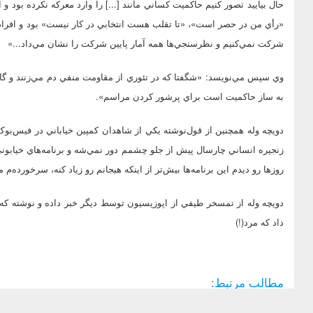
حال بياييد تصور کنيم حاکميت کساني مانند [...] را وارد معرکه نکرده بود
«رأي من در حصر است»، «تا تقلب هست انتخابي در کار نيست» بود و افراد در
شرکت نمي‌کنيم و نظرسنجي‌ها همه آمار پايين شرکت را نشان مي‌داد...»
وي سپس مي‌نويسد: «شگفتا که در تئوري از مقاومت منفي دم مي‌زنند و گان
به ساز حاکميت است براي پرشور کردن مراسم».
دويچه وله همچنين از قول‌نوشته يکي از شاهدان کمپين خياباني در فيس‌بو
زنجيره انساني چارسال پيش از جلو چشمم دور نمي‌شه و برنامه‌هاي خيابوني
روزها رو ديدم اين برنامه‌ها بيش‌تر از اينکه هيجانم رو زياد کنه، سرخورده‌م 
دويچه وله از تمسخر طيفي از اپوزيسيون توسط ديگر خبر داده و نوشته که 
داد که مرد(!)
مطالب مرتبط: