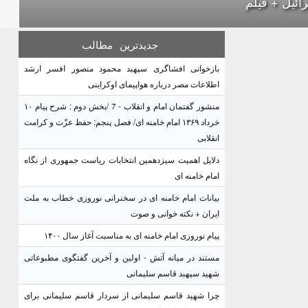
ائیل + فیلم
جدیدترین
مطالب
بازخوانی افشاگری سپهبد محمود منصور افسر ارشد
اطلاعات مصر درباره هواپیمای اوکراینی
منشور گفتمان امام و انقلاب - 7 /بخش دوم : شرح پیام ۱۰
خرداد ۱۳۶۹ امام خامنه ای/ فصل پنجم: حفظ عزّت و کرامت
انقلابی
دلایل اهمیت سیزدهمین انتخابات ریاست جمهوری از نگاه
امام خامنه ای
بیانات امام خامنه ای در سخنرانی نوروزی خطاب به ملت
ایران + نکته خوانی و صوت
پیام نوروزی امام خامنه ای به مناسبت آغاز سال ۱۴۰۰
مستند در میانه آتش - اولین و آخرین گفتگوی مطبوعاتی
شهید سپهبد قاسم سلیمانی
چرا شهید قاسم سلیمانی از سردار قاسم سلیمانی برای