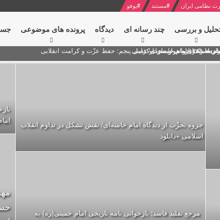
ت نظامی ایران
#
مستند
#
یوفو
حلیل و بررسی
چند رسانه ای
دیدگاه‌
پرونده های موضوعی
جست
ام خامنه ای
ران + نکته خوانی و صوت
 مصر درباره هواپیمای اوکراینی
بازخ
امام
جزوه تحزّب از دیدگاه امام خامنه‌ای/ نقش تشکل در تداوم انقلاب
اسلامی +دانلود
مهم
حسن
مرجع تقلید فاسد؛ بازخوانی نامه تاریخی امام خمینی(ره) به