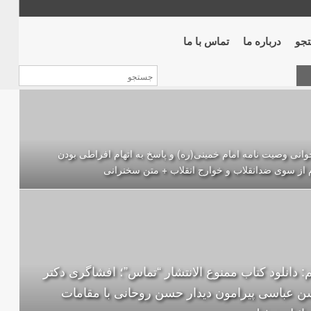
جو
درباره ما
تماس با ما
وانی وصیت نامه امام خمینی(ره) و پاسخ به اتهام افراطی بودن
 از سوی ضدانقلاب و خوارج انقلاب + متن سخنرانی
: دانلود کتاب ممنوع الانتشار “تماس”؛ افشاگری دکتر
 عباسی پیرامون دیدار حسن روحانی با مقامات