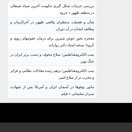
بررسی جزئیات شکل گیری حکومت آخرین سپاه شیطان
در منطقه ظهور + جزوه
شأن و فضیلت منتظران واقعی ظهور در آخرالزمان و
وظایف ایشان در آن دوران
معجزه بخور جوش شیرین برای درمان عفونتهای ریوی و
کرونا- نسخه استاد دکتر روازاده
بمب الکترومغناطیس؛ سلاح مخوف و دست برتر ایران در
جنگ نوین
بمب الکترومغناطیس؛ برهم زننده معادلات نظامی و فراتر
و مخرب تر از سلاح اتمی
مانور یوفوها در آسمان ایران و آمریکا پس از شهادت
سردار سلیمانی + فیلم