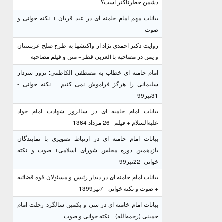
دشمن خطرناکتر است؟
بیانات مهم امام خامنه ای در عید قربان + نکته خوانی و
صوت
روایت دکتر احمدی نژاد از واکنشها به طرح صلح عربستان
و یمن در مصاحبه با العربی قطر+ متن و فیلم مصاحبه
امام خامنه ای خطاب به مصطفی الکاظمی: ترور سردار
سلیمانی را هرگز فراموش نمی کنیم + نکته خوانی -
31تیر99
بیانات امام خامنه ای در سالروز شهادت امام جواد
علیه‌السلام + فیلم - 26 مرداد 1364
بیانات امام خامنه ای در ارتباط تصویری با نمایندگان
یازدهمین دوره مجلس شورای اسلامی+ صوت و نکته
خوانی- 22تیر99
بیانات امام خامنه ای در دیدار رئیس و مسئولان قوه قضائیه
+ صوت و نکته خوانی - 7تیر1399
بیانات امام خامنه ای در سی و یکمین سالگرد رحلت امام
خمینی (رحمه‌الله) + نکته خوانی و صوت