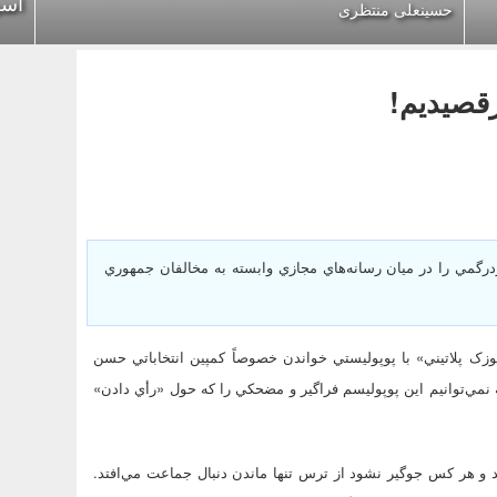
اسر
حسینعلی منتظری
رقصيديم!
مي را در ميان رسانه‌هاي مجازي وابسته به مخالفان جمهوري
زک پلاتيني» با پوپوليستي خواندن خصوصاً کمپين انتخاباتي حسن
 نمي‌توانيم اين پوپوليسم فراگير و مضحکي را که حول «رأي دادن»
 و هر کس جوگير نشود از ترس تنها ماندن دنبال جماعت مي‌افتد.