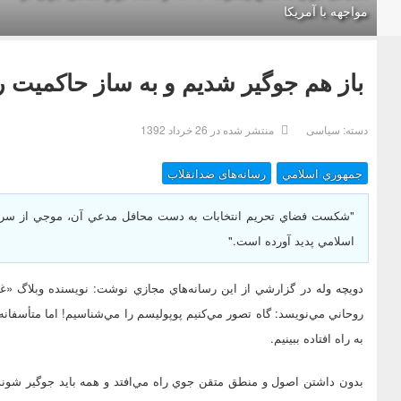
مواجهه با آمریکا
باز هم جوگير شديم و به ساز حاکميت 
دسته:
سیاسی
منتشر شده در 26 خرداد 1392
جمهوري اسلامي
رسانه‌های ضدانقلاب
"شکست فضاي تحريم انتخابات به دست محافل مدعي آن، موجي از سردرگ
اسلامي پديد آورده است."
دويچه وله در گزارشي از اين رسانه‌هاي مجازي نوشت: نويسنده وبلاگ «غو
روحاني مي‌نويسد: گاه تصور مي‌کنيم پوپوليسم را مي‌شناسيم! اما متأسفانه
به راه افتاده ببينيم.
بدون داشتن اصول و منطق متقن جوي راه مي‌افتد و همه بايد جوگير شوند