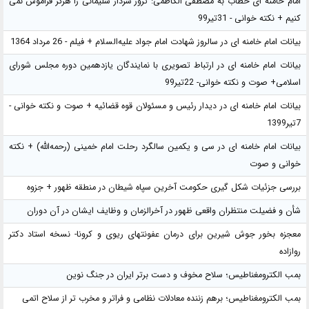
امام خامنه ای خطاب به مصطفی الکاظمی: ترور سردار سلیمانی را هرگز فراموش نمی
کنیم + نکته خوانی - 31تیر99
بیانات امام خامنه ای در سالروز شهادت امام جواد علیه‌السلام + فیلم - 26 مرداد 1364
بیانات امام خامنه ای در ارتباط تصویری با نمایندگان یازدهمین دوره مجلس شورای
اسلامی+ صوت و نکته خوانی- 22تیر99
بیانات امام خامنه ای در دیدار رئیس و مسئولان قوه قضائیه + صوت و نکته خوانی -
7تیر1399
بیانات امام خامنه ای در سی و یکمین سالگرد رحلت امام خمینی (رحمه‌الله) + نکته
خوانی و صوت
بررسی جزئیات شکل گیری حکومت آخرین سپاه شیطان در منطقه ظهور + جزوه
شأن و فضیلت منتظران واقعی ظهور در آخرالزمان و وظایف ایشان در آن دوران
معجزه بخور جوش شیرین برای درمان عفونتهای ریوی و کرونا- نسخه استاد دکتر
روازاده
بمب الکترومغناطیس؛ سلاح مخوف و دست برتر ایران در جنگ نوین
بمب الکترومغناطیس؛ برهم زننده معادلات نظامی و فراتر و مخرب تر از سلاح اتمی