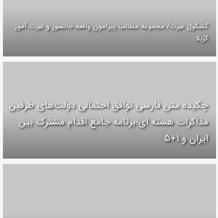
کشکول عبرت/ مجموعه مطالب پیرامون واقعه جانسوز و عبرت آموز
کربلا
چکیده متن فارسی توافق احتمالی دولت‌های طرفین
مذاکرات هسته ای؛برنامه جامع اقدام مشترک بین
ایران و ۱+۵