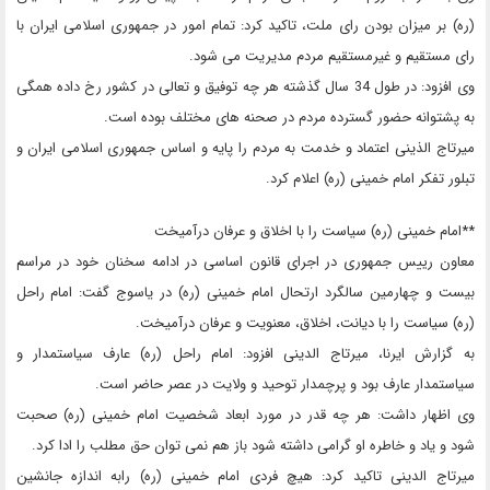
(ره) بر میزان بودن رای ملت، تاکید کرد: تمام امور در جمهوری اسلامی ایران با
رای مستقیم و غیرمستقیم مردم مدیریت می شود.
وی افزود: در طول 34 سال گذشته هر چه توفیق و تعالی در کشور رخ داده همگی
به پشتوانه حضور گسترده مردم در صحنه های مختلف بوده است.
میرتاج الذینی اعتماد و خدمت به مردم را پایه و اساس جمهوری اسلامی ایران و
تبلور تفکر امام خمینی (ره) اعلام کرد.
**امام خمینی (ره) سیاست را با اخلاق و عرفان درآمیخت
معاون رییس جمهوری در اجرای قانون اساسی در ادامه سخنان خود در مراسم
بیست و چهارمین سالگرد ارتحال امام خمینی (ره) در یاسوج گفت: امام راحل
(ره) سیاست را با دیانت، اخلاق، معنویت و عرفان درآمیخت.
به گزارش ایرنا، میرتاج الدینی افزود: امام راحل (ره) عارف سیاستمدار و
سیاستمدار عارف بود و پرچمدار توحید و ولایت در عصر حاضر است.
وی اظهار داشت: هر چه قدر در مورد ابعاد شخصیت امام خمینی (ره) صحبت
شود و یاد و خاطره او گرامی داشته شود باز هم نمی توان حق مطلب را ادا کرد.
میرتاج الدینی تاکید کرد: هیچ فردی امام خمینی (ره) رابه اندازه جانشین