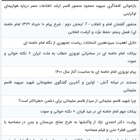
بازخوانی افشاگری سپهبد محمود منصور افسر ارشد اطلاعات مصر درباره هواپیمای
اوکراینی
منشور گفتمان امام و انقلاب - 7 /بخش دوم : شرح پیام ۱۰ خرداد ۱۳۶۹ امام خامنه
ای/ فصل پنجم: حفظ عزّت و کرامت انقلابی
دلایل اهمیت سیزدهمین انتخابات ریاست جمهوری از نگاه امام خامنه ای
بیانات امام خامنه ای در سخنرانی نوروزی خطاب به ملت ایران + نکته خوانی و
صوت
پیام نوروزی امام خامنه ای به مناسبت آغاز سال ۱۴۰۰
مستند در میانه آتش - اولین و آخرین گفتگوی مطبوعاتی شهید سپهبد قاسم
سلیمانی
چرا شهید قاسم سلیمانی از سردار قاسم سلیمانی برای دشمن خطرناکتر است؟
بیانات مهم امام خامنه ای در عید قربان + نکته خوانی و صوت
روایت دکتر احمدی نژاد از واکنشها به طرح صلح عربستان و یمن در مصاحبه با
العربی قطر+ متن و فیلم مصاحبه