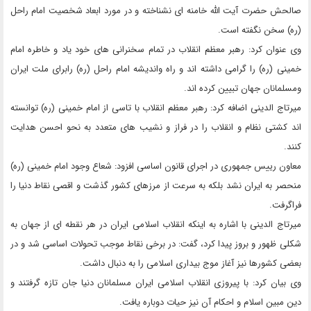
صالحش حضرت آیت الله خامنه ای نشناخته و در مورد ابعاد شخصیت امام راحل
(ره) سخن نگفته است.
وی عنوان کرد: رهبر معظم انقلاب در تمام سخنرانی های خود یاد و خاطره امام
خمینی (ره) را گرامی داشته اند و راه واندیشه امام راحل (ره) رابرای ملت ایران
ومسلمانان جهان تبیین کرده اند.
میرتاج الدینی اضافه کرد: رهبر معظم انقلاب با تاسی از امام خمینی (ره) توانسته
اند کشتی نظام و انقلاب را در فراز و نشیب های متعدد به نحو احسن هدایت
کنند.
معاون رییس جمهوری در اجرای قانون اساسی افزود: شعاع وجود امام خمینی (ره)
منحصر به ایران نشد بلکه به سرعت از مرزهای کشور گذشت و اقصی نقاط دنیا را
فراگرفت.
میرتاج الدینی با اشاره به اینکه انقلاب اسلامی ایران در هر نقطه ای از جهان به
شکلی ظهور و بروز پیدا کرد، گفت: در برخی نقاط موجب تحولات اساسی شد و در
بعضی کشورها نیز آغاز موج بیداری اسلامی را به دنبال داشت.
وی بیان کرد: با پیروزی انقلاب اسلامی ایران مسلمانان دنیا جان تازه گرفتند و
دین مبین اسلام و احکام آن نیز حیات دوباره یافت.