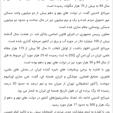
سال 84 به بیش از 70 هزار مگاوات رسیده است.
میرتاج الدینی گفت: در دولت های نهم و دهم بیش از دو میلیون واحد مسکن
مهر تحویل مردم شده و یک و نیم میلیون نیز در حال ساخت و حدود دو میلیون
مسکن روستایی مقام سازی شده است.
معاون رییس جمهوری در اجرای قانون اساسی یادآور شد: در هشت سال گذشته
بیش از 100 میلیارد دلار در حوزه آب و برق در کشور سرمایه گذاری شده است.
میرتاج الدینی اظهار داشت: از اوایل انقلاب تا سال 92 بیش از 175 هزار مقاله
علمی ایران در آی.اس.آی (ISI) به ثبت رسیده که 25 هزار مورد آن مربوط به قبل
از سال 84 و 50 هزار مورد نیز در دولت های نهم و دهم بوده است.
وی با اشاره به برخی پیشرفت های خیره کننده ایران در بخش های علمی،
فناوری، صنایع فضایی، موشکی و انرژی هسته ای، گفت: غنی سازی اورانیوم
سوخت رآکتور تحقیقاتی تهران از میزان سه و نیم درصد به حدود 20 درصد
رسیده که برگ برنده ای در طول تاریخ هسته ای ایران به شمار می رود.
میرتاج الدینی ادامه داد: تعداد سانتریفیوژهای کشور در دولت های نهم و دهم از
یک هزار و 500 به حدود 17 هزار مورد رسید.
وی با اشاره به لزوم مشارکت جدی مردم در انتخابات پیش رو و تاکید امام خمینی