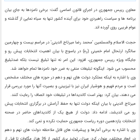
معاون رییس جمهوری در اجرای قانون اساسی گفت: برخی نامزدها به جای بیان
برنامه ها و سیاست راهبردی خود برای آینده کشور تنها به سیاه نمایی از گذشته و
عوام فریبی روی آورده اند.
حجت الاسلام والمسلمین 'محمد رضا میرتاج الدینی' در مراسم بیست و چهارمین
سالگرد ارتحال امام خمینی (ره) در یاسوج با بیان اهمیت انتخابات پیش رو و
جایگاه ویژه رییس جمهوری، افزود: این امر نه تنها تبلیغ نیست بلکه ضدتبلیغ
محسوب می شود. اینگونه تبلیغات منفی به ضرر خود نامزدها تمام خواهد شد.
وی با اشاره به اینکه عملکرد دولت های نهم و دهم در حوزه های مختلف مشخص
است و مردم فهیم و هوشیار ایران نیز با تیزبینی و بصیرت آنها را مورد بررسی قرار
می دهند، بیان کرد: بهتر است کاندیداها در تبلیغات خود انصاف را رعایت کنند.
میرتاج الدینی با بیان اینکه دولت تنها به حفظ آرامش در برگزاری انتخابات پیش
رو می اندیشد، ادامه داد: دولت از هیچ یک از کاندیداهای حاضر در صحنه
انتخابات یازدهمین دوره ریاست جمهوری حمایت نکرده و نمی کند.
وی با اشاره به برخی آمارها و پیشرفت های قابل ملاحظه دولت های نهم و دهم
در ابعاد مختلف، عنوان کرد: میزان تولید برق کشور از 36 هزار مگاوات تا قبل از