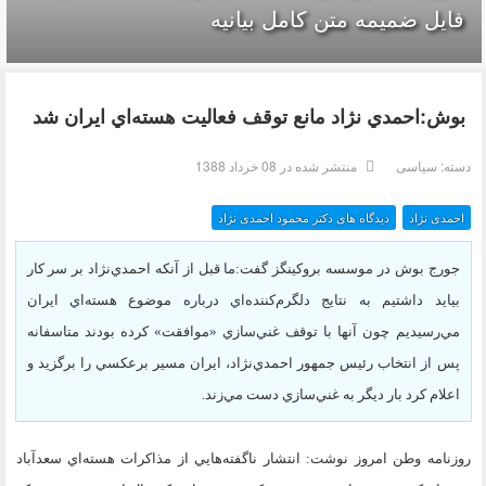
فایل ضمیمه متن کامل بیانیه
بوش:احمدي ‌نژاد مانع توقف فعاليت‌ هسته‌اي ايران شد
دسته:
سیاسی
منتشر شده در 08 خرداد 1388
احمدی نژاد
دیدگاه های دکتر محمود احمدی نژاد
جورج بوش در موسسه بروكينگز گفت:ما قبل از آنكه احمدي‌نژاد بر سر كار
بيايد داشتيم به نتايج دلگرم‌كننده‌اي درباره موضوع هسته‌اي ايران
مي‌رسيديم چون آنها با توقف غني‌سازي «موافقت» كرده بودند متاسفانه
پس از انتخاب رئيس جمهور احمدي‌نژاد، ايران مسير برعكسي را برگزيد و
اعلام كرد بار ديگر به غني‌سازي دست مي‌زند.
روزنامه وطن امروز نوشت: انتشار ناگفته‌هايي از مذاكرات هسته‌اي سعدآباد