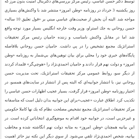
توسط دكتر حسن عباسي، رئيس مركز بررسي‌هاي دكترينال امنيت بدون مرز كه
روز يكشنبه 3 خرداد در روزنامه «وطن امروز» منتشر شد با واكنش‌هاي بسياري
مواجه شد. البته آن بخش از صحبت‌هاي عباسي مبني بر «قول تعليق 10 ساله»
حسن روحاني به جك استراو، وزير وقت خارجه انگليس بسيار مورد توجه واقع
شد اما در مقابل واكنش نامناسب و زننده حاميان رئيس مركز تحقيقات
استراتژيك مجمع تشخيص را در پي داشت. حاميان حسن روحاني بلافاصله
پايگاه‌هاي خبري خود را محلي براي بيان توهين‌هاي بي‌شمار به روزنامه «وطن
امروز» و دولت نهم قرار دادند و حاميان احمدي‌نژاد را «هوچي‌گر» قلمداد كردند
از ديگر سو، روابط عمومي مركز تحقيقات استراتژيك، تحت مديريت حسن
روحاني نيز، با انتشار جوابيه‌اي كه البته پس از انتشار در سايت‌هاي همسو، در
اختيار روزنامه «وطن امروز» قرار گرفت، بسيار عجيب اظهارات حسن عباسي را
تكذيب كرد. اطلاق عبارت «عجيب»‌براي اين جوابيه بدان دليل است كه متاسفانه
مركز تحقيقات استراتژيك مجمع تشخيص مصلحت نظام كه يك نها كاملا حكومتي
و غيرحزبي است، در جوابيه خود اقدام به موضع‌گيري انتخاباتي كرده است. در
اين بيانيه همچنان «وطن امروز» به مثابه دولت نهم انگاشته شده و مخاطب
بيانيه، شخص احمدي‌نژاد تلقي مي‌شود. از سوي ديگر اين نكته نيز حائز اهميت