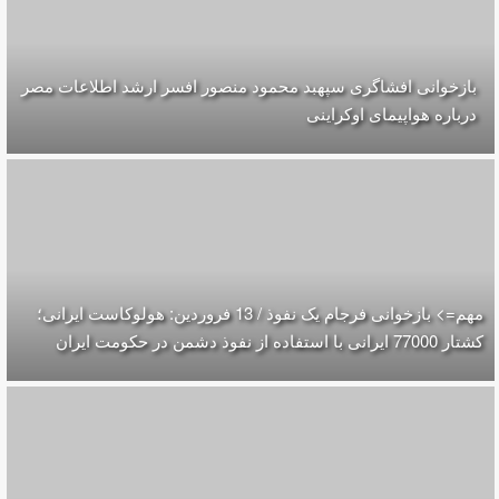
بازخوانی افشاگری سپهبد محمود منصور افسر ارشد اطلاعات مصر
درباره هواپیمای اوکراینی
مهم=> بازخوانی فرجام یک نفوذ / 13 فروردین: هولوکاست ایرانی؛
کشتار 77000 ایرانی با استفاده از نفوذ دشمن در حکومت ایران