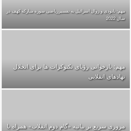
مهم: نابودی و زوال اسرائیل به تفسیرریاضی سوره مبارکه کهف در
سال 2022
مهم: بازخوانی رؤیای تکنوکرات ها برای انحلال
نهادهای انقلابی
مروری سریع بر بیانیه «گام دوم انقلاب» همراه با