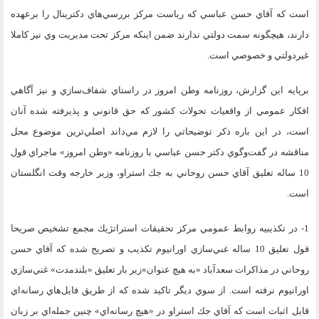
است كه آقاي حسن عباسي كه رياست مركز بررسي‌هاي دكترينال را برعهده
دارند، هيچگونه سمت دولتي ندارند ضمن اينكه مركز تحت مديريت وي نيز كاملا
غيردولتي و خصوصي است.
برپايه اين گزارش، روزنامه وطن امروز در راستاي شفاف‌سازي و نيز آگاهي
افكار عمومي از واقعيات تحولات كشور كه حق قانوني و پذيرفته شده آنان
است، در اين باره ذكر توضيحاتي را لازم مي‌داند اصلي‌ترين موضوع محل
مناقشه در گفت‌وگوي دكتر حسن عباسي با روزنامه «وطن امروز» ماجراي قول
10 ساله تعليق آقاي حسن روحاني به جك استراو، وزير خارجه وقت انگلستان
است.
1- در تكذيبيه روابط عمومي مركز تحقيقات استراتژيك مجمع تشخيص صريحا
قول تعليق 10 ساله غني‌سازي اورانيوم تكذيب و تصريح شده كه آقاي حسن
روحاني در مذاكرات سعدآباد «به هيچ عنوان»‌زير بار تعليق «بلندمدت» غني‌سازي
اورانيوم نرفته است. از سوي ديگر تاكيد شده كه از طريق فايل‌هاي رسانه‌اي
قابل اثبات است كه آقاي جك استراو در «هيچ رسانه‌اي» چنين جمله‌اي بر زبان