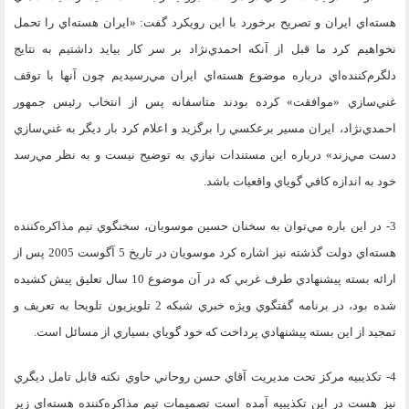
هسته‌اي ايران و تصريح برخورد با اين رويكرد گفت: «ايران هسته‌اي را تحمل
نخواهيم كرد ما قبل از آنكه احمدي‌نژاد بر سر كار بيايد داشتيم به نتايج
دلگرم‌كننده‌اي درباره موضوع هسته‌اي ايران مي‌رسيديم چون آنها با توقف
غني‌سازي «موافقت» كرده بودند متاسفانه پس از انتخاب رئيس جمهور
احمدي‌نژاد، ايران مسير برعكسي را برگزيد و اعلام كرد بار ديگر به غني‌سازي
دست مي‌زند» درباره اين مستندات نيازي به توضيح نيست و به نظر مي‌رسد
خود به اندازه كافي گوياي واقعيات باشد.
3- در اين باره مي‌توان به سخنان حسين موسويان، سخنگوي تيم مذاكره‌كننده
هسته‌اي دولت گذشته نيز اشاره كرد موسويان در تاريخ 5 آگوست 2005 پس از
ارائه بسته پيشنهادي طرف غربي كه در آن موضوع 10 سال تعليق پيش كشيده
شده بود، در برنامه گفتگوي ويژه خبري شبكه 2 تلويزيون تلويحا به تعريف و
تمجيد از اين بسته پيشنهادي پرداخت كه خود گوياي بسياري از مسائل است.
4- تكذيبيه مركز تحت مديريت آقاي حسن روحاني حاوي نكته قابل تامل ديگري
نيز هست در اين تكذيبيه آمده است تصميمات تيم مذاكره‌كننده هسته‌اي زير