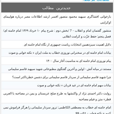
جدیدترین
مطالب
بازخوانی افشاگری سپهبد محمود منصور افسر ارشد اطلاعات مصر درباره هواپیمای
اوکراینی
منشور گفتمان امام و انقلاب - 7 /بخش دوم : شرح پیام ۱۰ خرداد ۱۳۶۹ امام خامنه ای/
فصل پنجم: حفظ عزّت و کرامت انقلابی
دلایل اهمیت سیزدهمین انتخابات ریاست جمهوری از نگاه امام خامنه ای
بیانات امام خامنه ای در سخنرانی نوروزی خطاب به ملت ایران + نکته خوانی و صوت
پیام نوروزی امام خامنه ای به مناسبت آغاز سال ۱۴۰۰
مستند در میانه آتش - اولین و آخرین گفتگوی مطبوعاتی شهید سپهبد قاسم سلیمانی
چرا شهید قاسم سلیمانی از سردار قاسم سلیمانی برای دشمن خطرناکتر است؟
بیانات مهم امام خامنه ای در عید قربان + نکته خوانی و صوت
روایت دکتر احمدی نژاد از واکنشها به طرح صلح عربستان و یمن در مصاحبه با العربی
قطر+ متن و فیلم مصاحبه
امام خامنه ای خطاب به مصطفی الکاظمی: ترور سردار سلیمانی را هرگز فراموش نمی
کنیم + نکته خوانی - 31تیر99