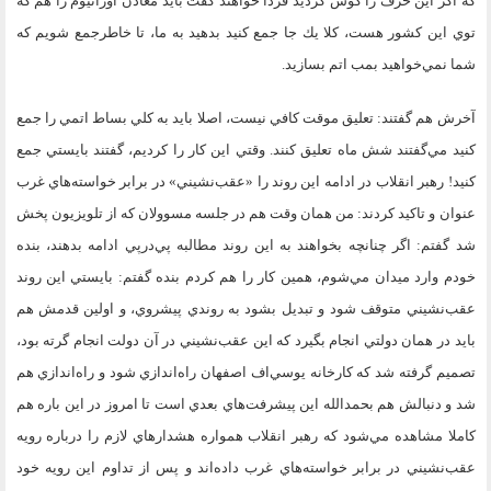
كه اگر اين حرف را گوش كرديد فردا خواهند گفت بايد معادن اورانيوم را هم كه
توي اين كشور هست، كلا يك جا جمع كنيد بدهيد به ما، تا خاطرجمع شويم كه
شما نمي‌خواهيد بمب اتم بسازيد.
آخرش هم گفتند: تعليق موقت كافي نيست، اصلا بايد به كلي بساط اتمي را جمع
كنيد مي‌گفتند شش ماه تعليق كنند. وقتي اين كار را كرديم، گفتند بايستي جمع
كنيد! رهبر انقلاب در ادامه اين روند را «عقب‌نشيني» در برابر خواسته‌هاي غرب
عنوان و تاكيد كردند: من همان وقت هم در جلسه مسوولان كه از تلويزيون پخش
شد گفتم: اگر چنانچه بخواهند به اين روند مطالبه پي‌درپي ادامه بدهند، بنده
خودم وارد ميدان مي‌شوم، همين كار را هم كردم بنده گفتم: بايستي اين روند
عقب‌نشيني متوقف شود و تبديل بشود به روندي پيشروي، و اولين قدمش هم
بايد در همان دولتي انجام بگيرد كه اين عقب‌نشيني در آن دولت انجام گرته بود،
تصميم گرفته شد كه كارخانه يوسي‌اف اصفهان راه‌اندازي شود و راه‌اندازي هم
شد و دنبالش هم بحمدالله اين پيشرفت‌هاي بعدي است تا امروز در اين باره هم
كاملا مشاهده مي‌شود كه رهبر انقلاب همواره هشدارهاي لازم را درباره رويه
عقب‌نشيني در برابر خواسته‌هاي غرب داده‌اند و پس از تداوم اين رويه خود