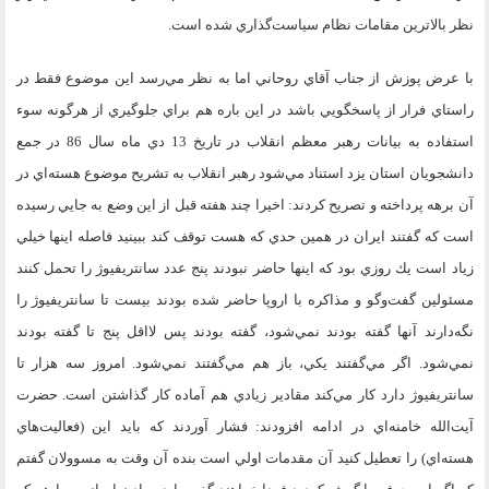
نظر بالاترين مقامات نظام سياست‌گذاري شده است.
با عرض پوزش از جناب آقاي روحاني اما به نظر مي‌رسد اين موضوع فقط در
راستاي فرار از پاسخگويي باشد در اين باره هم براي جلوگيري از هرگونه سوء
استفاده به بيانات رهبر معظم انقلاب در تاريخ 13 دي ماه سال 86 در جمع
دانشجويان استان يزد استناد مي‌شود رهبر انقلاب به تشريح موضوع هسته‌اي در
آن برهه پرداخته و تصريح كردند: اخيرا چند هفته قبل از اين وضع به جايي رسيده
است كه گفتند ايران در همين حدي كه هست توقف كند ببينيد فاصله اينها خيلي
زياد است يك روزي بود كه اينها حاضر نبودند پنج عدد سانتريفيوژ را تحمل كنند
مسئولين گفت‌وگو و مذاكره با اروپا حاضر شده بودند بيست تا سانتريفيوژ را
نگه‌دارند آنها گفته بودند نمي‌شود، گفته بودند پس لااقل پنج تا گفته بودند
نمي‌شود. اگر مي‌گفتند يكي، باز هم مي‌گفتند نمي‌شود. امروز سه هزار تا
سانتريفيوژ دارد كار مي‌كند مقادير زيادي هم آماده كار گذاشتن است. حضرت
آيت‌الله خامنه‌اي در ادامه افزودند: فشار آوردند كه بايد اين (فعاليت‌هاي
هسته‌اي) را تعطيل كنيد آن مقدمات اولي است بنده آن وقت به مسوولان گفتم