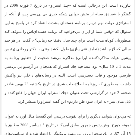
نياورده است. اين درحالي است كه «چك استراو» در تاريخ 7 فوريه 2006 در
گفتگو با «صادق صبا» از بخش جهاني شبكه خبري بي‌.بي.سي پس از آنكه از
استراتژي دولت نهم درباره برنامه هسته‌اي بشدت انتقاد كرد در پاسخ به اين
سئوال كه «وقتي شما از ايران مي‌خواهيد كه برنامه هسته‌اي‌اش را متوقف كند
منظورتان كوتاه مدت است براي چند سال دقيقا چه زماني؟»، گفت: در هر چند
سالي كه لازم باشد (تعليق غني‌سازي) طول بكشد وقتي با دكتر روحاني (رئيس
پيشين هيات مذاكره‌كننده ايراني) مذاكره مي‌شد صحبت از «تعليق برنامه به
مدت 5 تا 10 سال» بود. مصاحبه جك استراو كه همچنان در آرشيو بي.بي.سي
فارسي موجود و قابل دسترسي است. البته در رسانه‌هاي داخلي نيز واكنش
داشت. به طوري كه روزنامه اصلاح‌طلب شرق در تاريخ يكشنبه 23 بهمن 84 در
صحفه 2 خود در گزارشي تحت عنوان «جك استراو، ايران جهان را قانع كند» و
ذيل ميان تيتر «به ايران سوء ظن داريم» اين گفته استراو را منتشر كرد.
2- مي‌توان شواهد ديگري را براي تقويت درستي اين گفته‌ها مثال آورد به عنوان
نمونه جورج بوش رئيس جمهور سابق آمريكا در تاريخ 5 دسامبر 2008 مطابق با
15 آذر 87، در يك سخنراني در موسسه بروكينگز با انتقاد شديد از سياست‌هاي