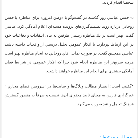
شخصا اقدام كردند.
5- حسن عباسي روز گذشته در گفت‌وگو با «وطن امروز» براي مناظره با حسن
روحاني درباره روند تصميم‌گيري‌هاي پرونده هسته‌اي اعلام آمادگي كرد. عباسي
گفت: بهتر است در يك مناظره رسمي طرفين به بيان انتقادات و دفاعيات خود
در اين ارتباط بپردازند تا افكار عمومي تحليل درستي از واقعيات داشته باشند
عباسي همچنين گفت: در صورت تمايل آقاي روحاني به انجام مناظره بهتر است
هرچه سريع‌تر اين مناظره انجام شود چرا كه افكار عمومي در شرايط فعلي
آمادگي بيشتري براي انجام اين مناظره خواهند داشت.
*گفتني است؛ انتشار مطالب وبلاگ‌ها و سايت‌ها در "سرويس فضاي مجازي "
خبرگزاري فارس به معناي تاييد محتواي آن‌ها نيست و صرفاً به منظور گسترش
فرهنگ تعامل و نقد صورت مي‌گيرد.
مطالب مرتبط: