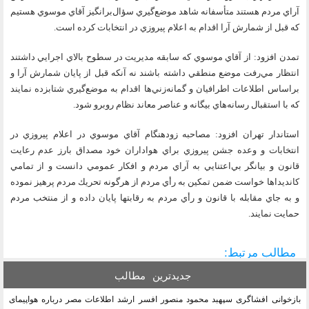
آراي مردم هستند متأسفانه شاهد موضع‌گيري سؤال‌برانگيز آقاي موسوي هستيم
كه قبل از شمارش آرا اقدام به اعلام پيروزي در انتخابات كرده است.
تمدن افزود: از آقاي موسوي كه سابقه مديريت در سطوح بالاي اجرايي داشتند
انتظار مي‌رفت موضع منطقي داشته باشند نه آنكه قبل از پايان شمارش آرا و
براساس اطلاعات اطرافيان و گمانه‌‌زني‌ها اقدام به موضع‌گيري شتابزده نمايند
كه با استقبال رسانه‌هاي بيگانه و عناصر معاند نظام روبرو شود.
استاندار تهران افزود: مصاحبه زودهنگام آقاي موسوي در اعلام پيروزي در
انتخابات و وعده جشن پيروزي براي هواداران خود مصداق بارز عدم رعايت
قانون و بيانگر بي‌اعتنايي به آراي مردم و افكار عمومي دانست و از تمامي
كانديداها خواست ضمن تمكين به رأي مردم از هرگونه تحريك مردم پرهيز نموده
و به جاي مقابله با قانون و رأي مردم به رقابتها پايان داده و از منتخب مردم
حمايت نمايند.
مطالب مرتبط:
جدیدترین
مطالب
بازخوانی افشاگری سپهبد محمود منصور افسر ارشد اطلاعات مصر درباره هواپیمای