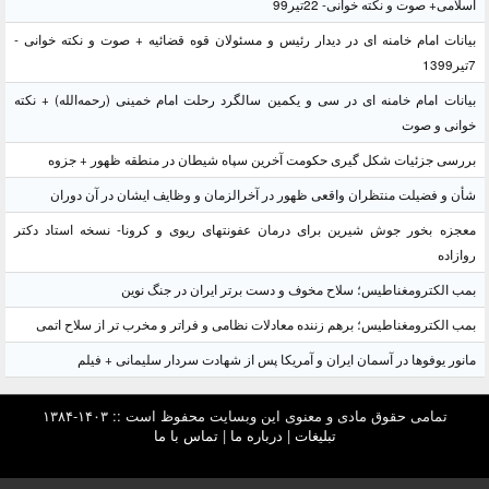
اسلامی+ صوت و نکته خوانی- 22تیر99
بیانات امام خامنه ای در دیدار رئیس و مسئولان قوه قضائیه + صوت و نکته خوانی -
7تیر1399
بیانات امام خامنه ای در سی و یکمین سالگرد رحلت امام خمینی (رحمه‌الله) + نکته
خوانی و صوت
بررسی جزئیات شکل گیری حکومت آخرین سپاه شیطان در منطقه ظهور + جزوه
شأن و فضیلت منتظران واقعی ظهور در آخرالزمان و وظایف ایشان در آن دوران
معجزه بخور جوش شیرین برای درمان عفونتهای ریوی و کرونا- نسخه استاد دکتر
روازاده
بمب الکترومغناطیس؛ سلاح مخوف و دست برتر ایران در جنگ نوین
بمب الکترومغناطیس؛ برهم زننده معادلات نظامی و فراتر و مخرب تر از سلاح اتمی
مانور یوفوها در آسمان ایران و آمریکا پس از شهادت سردار سلیمانی + فیلم
تمامی حقوق مادی و معنوی این وبسایت محفوظ است :: ۱۴۰۳-۱۳۸۴
تبلیغات
|
درباره ما
|
تماس با ما