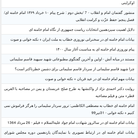
اوکراینی
منشور گفتمان امام و انقلاب - 7 /بخش دوم : شرح پیام ۱۰ خرداد ۱۳۶۹ امام خامنه ای/
فصل پنجم: حفظ عزّت و کرامت انقلابی
دلایل اهمیت سیزدهمین انتخابات ریاست جمهوری از نگاه امام خامنه ای
بیانات امام خامنه ای در سخنرانی نوروزی خطاب به ملت ایران + نکته خوانی و صوت
پیام نوروزی امام خامنه ای به مناسبت آغاز سال ۱۴۰۰
مستند در میانه آتش - اولین و آخرین گفتگوی مطبوعاتی شهید سپهبد قاسم سلیمانی
چرا شهید قاسم سلیمانی از سردار قاسم سلیمانی برای دشمن خطرناکتر است؟
بیانات مهم امام خامنه ای در عید قربان + نکته خوانی و صوت
روایت دکتر احمدی نژاد از واکنشها به طرح صلح عربستان و یمن در مصاحبه با العربی
قطر+ متن و فیلم مصاحبه
امام خامنه ای خطاب به مصطفی الکاظمی: ترور سردار سلیمانی را هرگز فراموش نمی
کنیم + نکته خوانی - 31تیر99
بیانات امام خامنه ای در سالروز شهادت امام جواد علیه‌السلام + فیلم - 26 مرداد 1364
بیانات امام خامنه ای در ارتباط تصویری با نمایندگان یازدهمین دوره مجلس شورای