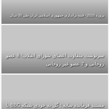
پروژه 2020 - فتنه براندازی جمهوری اسلامی ایران طی 30 سال
سرنوشت متفاوت اعضای شورای انقلاب/ 8 عضو
روحانی و 7 عضو غیر روحانی
مستند فرمانده سایه ؛ گل به خودی شبکه BBC با