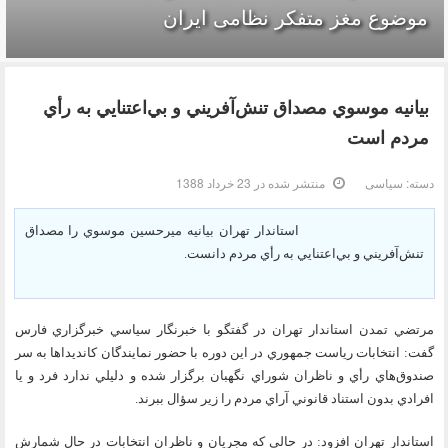
موضوع مغز متفکر نظامی ایران
بيانيه موسوي مصداق تنش‌آفريني و بي‌اعتنايي به رأي
مردم است
دسته:
سیاسی
منتشر شده در 23 خرداد 1388
استاندار تهران بيانيه ميرحسين موسوي را مصداق
تنش‌آفريني و بي‌اعتنايي به رأي مردم دانست.
مرتضي تمدن استاندار تهران در گفتگو با خبرنگار سياسي خبرگزاري فارس
گفت: انتخابات رياست جمهوري در اين دوره با حضور نمايندگان كانديداها به سر
صندوق‌هاي رأي و ناظران شوراي نگهبان برگزار شده و دليلي ندارد فرد و يا
افرادي بدون استناد قانوني آراي مردم را زير سؤال ببرند.
استاندار تهران افزود: در حالي كه مجريان و ناظران انتخابات در حال شمارش