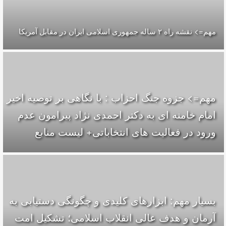
مهم=> نقشه راه ۲ ساله جمهوری اسلامی ایران در مقابل آمریکا
مهم=> جزوه جنگ احزاب : با نگاهی بر توصیه اخیر
امام خامنه ای به دکتر احمدی نژاد پیرامون عدم
ورود در فعالیت های انتخاباتی+ لیست منابع
بسیار مهم: ابزارهای کلیدی و چگونگی دستیابی به
آرمان و هدف عالی انقلاب اسلامی؛ تشکیل امت