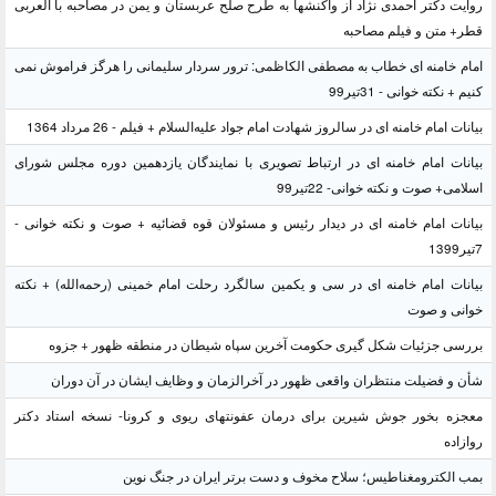
روایت دکتر احمدی نژاد از واکنشها به طرح صلح عربستان و یمن در مصاحبه با العربی
قطر+ متن و فیلم مصاحبه
امام خامنه ای خطاب به مصطفی الکاظمی: ترور سردار سلیمانی را هرگز فراموش نمی
کنیم + نکته خوانی - 31تیر99
بیانات امام خامنه ای در سالروز شهادت امام جواد علیه‌السلام + فیلم - 26 مرداد 1364
بیانات امام خامنه ای در ارتباط تصویری با نمایندگان یازدهمین دوره مجلس شورای
اسلامی+ صوت و نکته خوانی- 22تیر99
بیانات امام خامنه ای در دیدار رئیس و مسئولان قوه قضائیه + صوت و نکته خوانی -
7تیر1399
بیانات امام خامنه ای در سی و یکمین سالگرد رحلت امام خمینی (رحمه‌الله) + نکته
خوانی و صوت
بررسی جزئیات شکل گیری حکومت آخرین سپاه شیطان در منطقه ظهور + جزوه
شأن و فضیلت منتظران واقعی ظهور در آخرالزمان و وظایف ایشان در آن دوران
معجزه بخور جوش شیرین برای درمان عفونتهای ریوی و کرونا- نسخه استاد دکتر
روازاده
بمب الکترومغناطیس؛ سلاح مخوف و دست برتر ایران در جنگ نوین