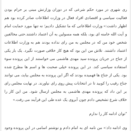
ری شهری در مورد حکم شرعی که در دوران وزارتش مبنی بر حرام بودن
فعالیت سیاسی و اقتصادی افراد فعال در وزارت اطلاعات صادر کرده بود هم
اظهار داشت:« وزارت اطلاعاتی که ما تشکیل دادیم؛ نه تنها مورد حمایت امام
و آیت الله خامنه ای بود، بلکه همه مسولین به آن اعتماد داشتند.حتی مخالفین
شخص خود من که در مجلس به من رای نداده بودند هم به وزارت اطلاعات
اعتماد داشتند. تلاش من این بود که هیچ کار خلافی صورت نگیرد. یک بار یکی
از جناح در جریان پرونده سید مهدی هاشمی می خواستند از این پرونده سوء
استفاده سیاسی کند. در این پرونده خیلی صحبت ها و اسم ها مطرح شده
بود. یکی از جناح ها فهمیده بودند که اگر این پرونده به مجلس بیاید، می توانند
جناح رقیب را کوبید تا در انتخابات پیش روی رای نیاورند. در نهایت مجلس رای
بر این داد که پرونده مهدی هاشمی به مجلس ارسال شود. من این کار را
خلاف شرع تشخیص دادم چون آبروی یک عده طی این فرآیند می رفت.»
*توان ادامه کار را ندارم
وی ادامه داد:« من نامه ای به امام دادم و نوشتم اسامی در این پرونده وجود