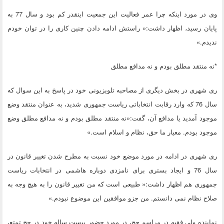
وی در مورد اینکه چرا عمر فعالیت این جمعیت اینقدر کم بود و سال 77 به
پایان رسید، اظهار داشت:« راستش ادامه دادن چنین کاری را در توان خودم
ندیدم.»
*نه منتقد مطلق بودم و نه مدافع مطلق
ری شهری در بخش دیگری از مصاحبه تلویزیونی خود در پاسخ به این سوال که
سال 76 که وارد رقابت انتخاباتی ریاست جمهوری شدید، به عنوان منتقد وضع
موجود آمدید یا مدافع آن، گفت:«نه منتقد مطلق بودم و نه مدافع مطلق وضع
موجود بودم. معیار ما حق، نظام و اسلام است.»
ری شهری در ادامه در مورد موضع خود نسبت به مطرح شدن تغییر قانون در
سال 76 و ایجاد بستری برای نامزدی دوباره هاشمی در انتخابات ریاست
جمهوری هم اظهار داشت:« طبیعی است که من تغییر قانون را به هیچ وجه به
صلاح نظام نمی دانستم. من جزو موافقین این موضوع نبودم.»
نماینده ولی فقیه در مراسم حج، در مورد حضور بیست ساله خود در حج تمتع،