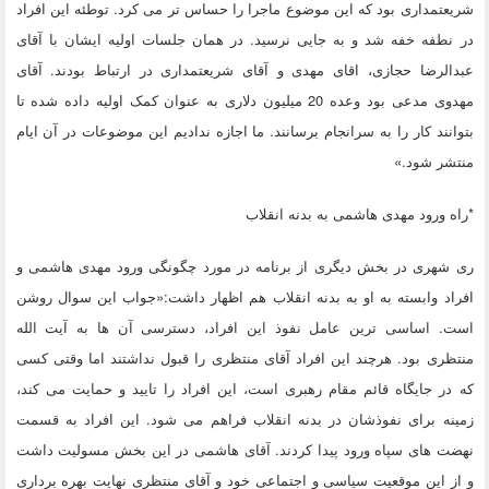
شریعتمداری بود که این موضوع ماجرا را حساس تر می کرد. توطئه این افراد
در نطفه خفه شد و به جایی نرسید. در همان جلسات اولیه ایشان با آقای
عبدالرضا حجازی، اقای مهدی و آقای شریعتمداری در ارتباط بودند. آقای
مهدوی مدعی بود وعده 20 میلیون دلاری به عنوان کمک اولیه داده شده تا
بتوانند کار را به سرانجام برسانند. ما اجازه ندادیم این موضوعات در آن ایام
منتشر شود.»
*راه ورود مهدی هاشمی به بدنه انقلاب
ری شهری در بخش دیگری از برنامه در مورد چگونگی ورود مهدی هاشمی و
افراد وابسته به او به بدنه انقلاب هم اظهار داشت:«جواب این سوال روشن
است. اساسی ترین عامل نفوذ این افراد، دسترسی آن ها به آیت الله
منتظری بود. هرچند این افراد آقای منتظری را قبول نداشتند اما وقتی کسی
که در جایگاه قائم مقام رهبری است، این افراد را تایید و حمایت می کند،
زمینه برای نفوذشان در بدنه انقلاب فراهم می شود. این افراد به قسمت
نهضت های سپاه ورود پیدا کردند. آقای هاشمی در این بخش مسولیت داشت
و از این موقعیت سیاسی و اجتماعی خود و آقای منتظری نهایت بهره برداری