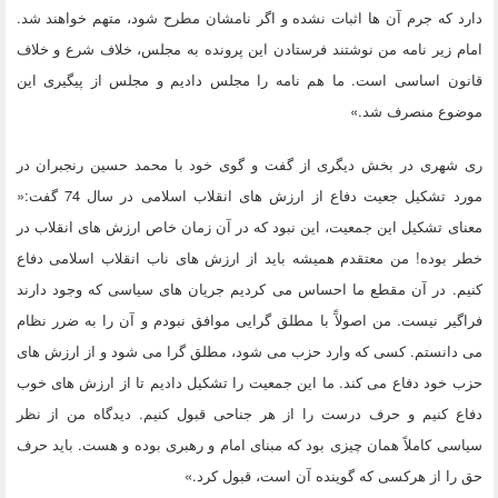
دارد که جرم آن ها اثبات نشده و اگر نامشان مطرح شود، متهم خواهند شد.
امام زیر نامه من نوشتند فرستادن این پرونده به مجلس، خلاف شرع و خلاف
قانون اساسی است. ما هم نامه را مجلس دادیم و مجلس از پیگیری این
موضوع منصرف شد.»
ری شهری در بخش دیگری از گفت و گوی خود با محمد حسین رنجبران در
مورد تشکیل جعیت دفاع از ارزش های انقلاب اسلامی در سال 74 گفت:«
معنای تشکیل این جمعیت، این نبود که در آن زمان خاص ارزش های انقلاب در
خطر بوده! من معتقدم همیشه باید از ارزش های ناب انقلاب اسلامی دفاع
کنیم. در آن مقطع ما احساس می کردیم جریان های سیاسی که وجود دارند
فراگیر نیست. من اصولآً با مطلق گرایی موافق نبودم و آن را به ضرر نظام
می دانستم. کسی که وارد حزب می شود، مطلق گرا می شود و از ارزش های
حزب خود دفاع می کند. ما این جمعیت را تشکیل دادیم تا از ارزش های خوب
دفاع کنیم و حرف درست را از هر جناحی قبول کنیم. دیدگاه من از نظر
سیاسی کاملاً همان چیزی بود که مبنای امام و رهبری بوده و هست. باید حرف
حق را از هرکسی که گوینده آن است، قبول کرد.»