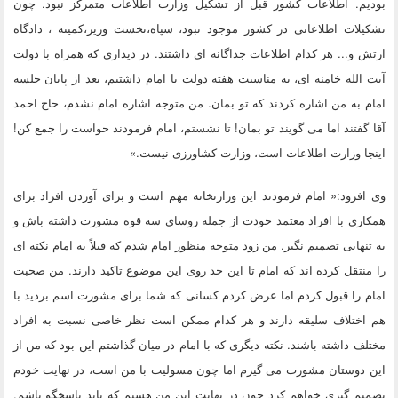
بودیم. اطلاعات کشور قبل از تشکیل وزارت اطلاعات متمرکز نبود. چون
تشکیلات اطلاعاتی در کشور موجود نبود، سپاه،نخست وزیر،کمیته ، دادگاه
ارتش و... هر کدام اطلاعات جداگانه ای داشتند. در دیداری که همراه با دولت
آیت الله خامنه ای، به مناسبت هفته دولت با امام داشتیم، بعد از پایان جلسه
امام به من اشاره کردند که تو بمان. من متوجه اشاره امام نشدم، حاج احمد
آقا گفتند اما می گویند تو بمان! تا نشستم، امام فرمودند حواست را جمع کن!
اینجا وزارت اطلاعات است، وزارت کشاورزی نیست.»
وی افزود:« امام فرمودند این وزارتخانه مهم است و برای آوردن افراد برای
همکاری با افراد معتمد خودت از جمله روسای سه قوه مشورت داشته باش و
به تنهایی تصمیم نگیر. من زود متوجه منظور امام شدم که قبلاً به امام نکته ای
را منتقل کرده اند که امام تا این حد روی این موضوع تاکید دارند. من صحبت
امام را قبول کردم اما عرض کردم کسانی که شما برای مشورت اسم بردید با
هم اختلاف سلیقه دارند و هر کدام ممکن است نظر خاصی نسبت به افراد
مختلف داشته باشند. نکته دیگری که با امام در میان گذاشتم این بود که من از
این دوستان مشورت می گیرم اما چون مسولیت با من است، در نهایت خودم
تصمیم گیری خواهم کرد چون در نهایت این من هستم که باید پاسخگو باشم.