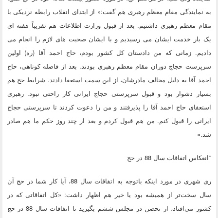
به نمایندگی مقام معظم رهبری هم گفت:« از ابتدای انقلاب رابطه نزدیکی با
مقام معظم رهبری داشتیم. بعد از قبول وزارت اطلاعات هم تقریباً هفته ای
یک بار خدمت ایشان می رسیدیم و با ایشان صحبت های لازم را انجام می
دادیم. زمانی که من دادستان کل کشور بودم، حاج احمد آقا (ره) اولین
سرپرست حجاج دوران مقام معظم رهبری بودند. بعد از فاصله کوتاهی، حاج
احمد آقا به دلیل مخالف مادرشان، از این سمت استعفا دادند. شرایط حج هم
بسیار دشوار بود و قبول سرپرستی حجاج ایرانی کار راحتی نبود. رهبری
استعفای حاج احمد آقا را پذیرفتند و من را دعوت کردند تا سرپرستی حجاج
ایرانی را قبول کنم. من هم قبول کردم و بعد از چند روز حکم ما هم صادر
شد.»
*انعکاس اتفاقات سال 88 در حج
ری شهری در مورد اینکه باتوجه به اتفاقات سال 88، آیا کار شما در حج آن
سال سخت‌تر از همیشه بود یا خیر هم اظهار داشت: «کل اتفاقاتی که در
کشور می‌افتاد، از تحصن در مجلس ششم بگیرید تا اتفاقات سال 88 در حج