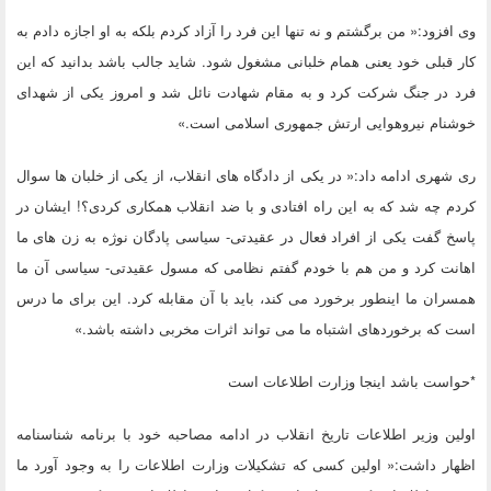
وی افزود:« من برگشتم و نه تنها این فرد را آزاد کردم بلکه به او اجازه دادم به
کار قبلی خود یعنی همام خلبانی مشغول شود. شاید جالب باشد بدانید که این
فرد در جنگ شرکت کرد و به مقام شهادت نائل شد و امروز یکی از شهدای
خوشنام نیروهوایی ارتش جمهوری اسلامی است.»
ری شهری ادامه داد:« در یکی از دادگاه های انقلاب، از یکی از خلبان ها سوال
کردم چه شد که به این راه افتادی و با ضد انقلاب همکاری کردی؟! ایشان در
پاسخ گفت یکی از افراد فعال در عقیدتی- سیاسی پادگان نوژه به زن های ما
اهانت کرد و من هم با خودم گفتم نظامی که مسول عقیدتی- سیاسی آن ما
همسران ما اینطور برخورد می کند، باید با آن مقابله کرد. این برای ما درس
است که برخوردهای اشتباه ما می تواند اثرات مخربی داشته باشد.»
*حواست باشد اینجا وزارت اطلاعات است
اولین وزیر اطلاعات تاریخ انقلاب در ادامه مصاحبه خود با برنامه شناسنامه
اظهار داشت:« اولین کسی که تشکیلات وزارت اطلاعات را به وجود آورد ما