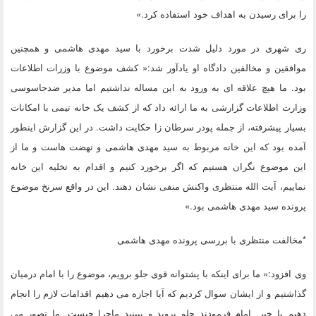
را برای رسیدن به اهداف خود استفاده کرد.»
ری شهری در مورد دلیل شدت برخورد با سید مهدی هاشمی و همچنین
موافقین و مخالفین دادگاه او یادآور شد:« کشف موضوع با وزرات اطلاعات
بود. ما هیچ علاقه ای به ورود به این مساله نداشتیم اما مدیر ضدجاسوسی
وزارت اطلاعات گزارشی به ما ارائه داد که از کشف یک خانه تیمی با امکانات
بسیار پیشرفته، از جمله پودر سرطان زا حکایت داشت. در این گزارش اینطور
آمده بود که این خانه مربوط به سید مهدی هاشمی و نهضت هاست و ما از
این موضوع نگران هستیم که اگر برخورد کنیم و اقدام به تخلیه این خانه
نماییم، آیت الله منتظری واکنش منفی نشان دهند. این در واقع سرنخ موضوع
پرونده سید مهدی هاشمی بود.»
*مخالفت منتظری با بررسی پرونده مهدی هاشمی
وی افزود:« ما برای اینکه با پشتوانه قوی جلو برویم، موضوع را با امام درمیان
گذاشتیم و از ایشان سوال کردیم که آیا اجازه می دهیم اقدامات لازم را انجام
دهیم یا خیر. امام فرمودند جلو بروید و ببینید ماجرا چیست. ما تصور می