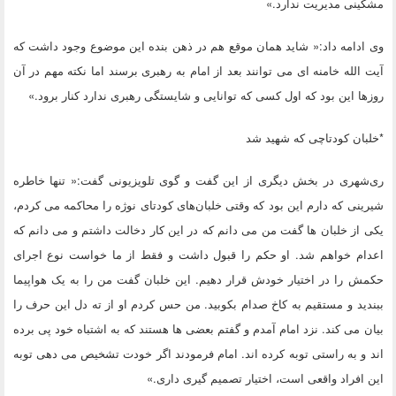
مشکینی مدیریت ندارد.»
وی ادامه داد:« شاید همان موقع هم در ذهن بنده این موضوع وجود داشت که
آیت الله خامنه ای می توانند بعد از امام به رهبری برسند اما نکته مهم در آن
روزها این بود که اول کسی که توانایی و شایستگی رهبری ندارد کنار برود.»
*خلبان کودتاچی که شهید شد
ری‌شهری در بخش دیگری از این گفت و گوی تلویزیونی گفت:« تنها خاطره
شیرینی که دارم این بود که وقتی خلبان‌های کودتای نوژه را محاکمه می کردم،
یکی از خلبان ها گفت من می دانم که در این کار دخالت داشتم و می دانم که
اعدام خواهم شد. او حکم را قبول داشت و فقط از ما خواست نوع اجرای
حکمش را در اختیار خودش قرار دهیم. این خلبان گفت من را به یک هواپیما
ببندید و مستقیم به کاخ صدام بکوبید. من حس کردم او از ته دل این حرف را
بیان می کند. نزد امام آمدم و گفتم بعضی ها هستند که به اشتباه خود پی برده
اند و به راستی توبه کرده اند. امام فرمودند اگر خودت تشخیص می دهی توبه
این افراد واقعی است، اختیار تصمیم گیری داری.»