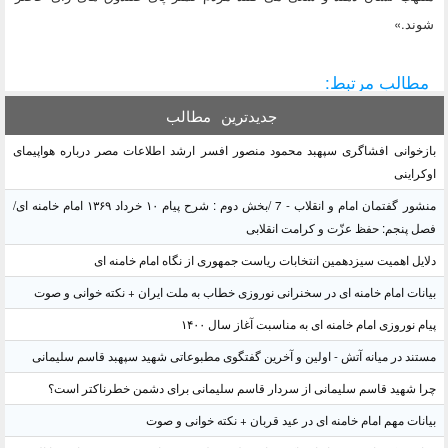
شوند.»
مطالب مرتبط:
جدیدترین
مطالب
بازخوانی افشاگری سپهبد محمود منصور افسر ارشد اطلاعات مصر درباره هواپیمای
اوکراینی
منشور گفتمان امام و انقلاب - 7 /بخش دوم : شرح پیام ۱۰ خرداد ۱۳۶۹ امام خامنه ای/
فصل پنجم: حفظ عزّت و کرامت انقلابی
دلایل اهمیت سیزدهمین انتخابات ریاست جمهوری از نگاه امام خامنه ای
بیانات امام خامنه ای در سخنرانی نوروزی خطاب به ملت ایران + نکته خوانی و صوت
پیام نوروزی امام خامنه ای به مناسبت آغاز سال ۱۴۰۰
مستند در میانه آتش - اولین و آخرین گفتگوی مطبوعاتی شهید سپهبد قاسم سلیمانی
چرا شهید قاسم سلیمانی از سردار قاسم سلیمانی برای دشمن خطرناکتر است؟
بیانات مهم امام خامنه ای در عید قربان + نکته خوانی و صوت