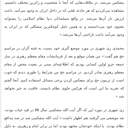
منعکس می‌شد. در ملاقات‌هایی که آنجا با شخصیت و زائرین مختلف داشتیم،
مشاهده می‌کردیم که هر حادثه تلخی که در داخل ایران به وجود می‌آمد، باعث
لرزش دل آن‌ها می‌شد. در واقع مسلمانان دنیا نظام اسلامی را پشتوانه
معنوی خود می‌دانستند و به همین دلیل کوچکترین مشکلی که در ایران به
وجود می‌آمد باعث ناراحتی آن‌ها می‌شد.»
محمدی ری شهری در مورد موضع گیری خود نسبت به فتنه گران در مراسم
حج هم گفت:« من همان موقع و بعد از فرمایشات مقام معظم رهبری در نماز
جمعه جزو اولین کسانی بودیم که اطلاعیه‌ای مبنی بر تبعیت محض از مقام
معظم رهبری صادر کردیم. در مراسم حج من شرایط را طوری دیدم که خوب
است از تریبون حج برای منعکس کردن برخی مسائل استفاده کنیم. آنجا گفتم
که تجربه ما این است که هرکس جلوی نظام بایستد، عاقبت به خیر نخواهد
شد.»
ری شهری در مورد این که اگر آیت الله مشکینی سال 88 در قید حیات بودند،
چه موضعی می گرفتند هم اظهار داشت:« آیت الله مشکینی صد در صد مدافع
نظام بودند. با اینکه خودشان مجتهد بودند اما در برابر امام و رهبری، به دلیل