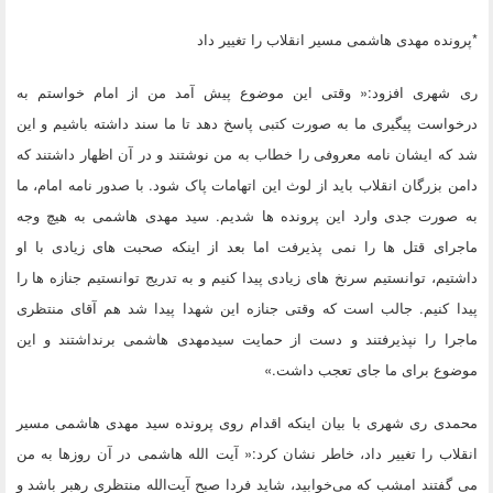
*پرونده مهدی هاشمی مسیر انقلاب را تغییر داد
ری شهری افزود:« وقتی این موضوع پیش آمد من از امام خواستم به
درخواست پیگیری ما به صورت کتبی پاسخ دهد تا ما سند داشته باشیم و این
شد که ایشان نامه معروفی را خطاب به من نوشتند و در آن اظهار داشتند که
دامن بزرگان انقلاب باید از لوث این اتهامات پاک شود. با صدور نامه امام، ما
به صورت جدی وارد این پرونده ها شدیم. سید مهدی هاشمی به هیچ وجه
ماجرای قتل ها را نمی پذیرفت اما بعد از اینکه صحبت های زیادی با او
داشتیم، توانستیم سرنخ های زیادی پیدا کنیم و به تدریج توانستیم جنازه ها را
پیدا کنیم. جالب است که وقتی جنازه این شهدا پیدا شد هم آقای منتظری
ماجرا را نپذیرفتند و دست از حمایت سیدمهدی هاشمی برنداشتند و این
موضوع برای ما جای تعجب داشت.»
محمدی ری شهری با بیان اینکه اقدام روی پرونده سید مهدی هاشمی مسیر
انقلاب را تغییر داد، خاطر نشان کرد:« آیت الله هاشمی در آن روزها به من
می گفتند امشب که می‌خوابید، شاید فردا صبح آیت‌الله منتظری رهبر باشد و