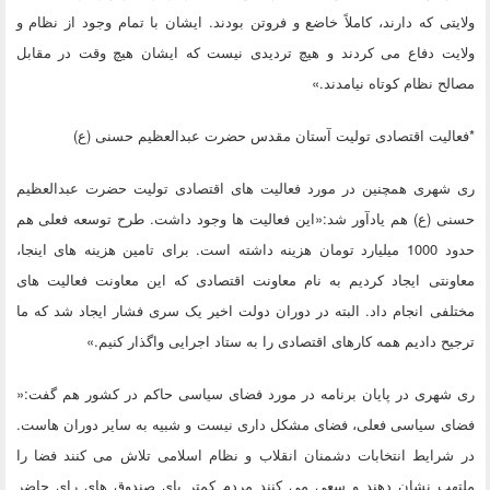
ولایتی که دارند، کاملاً خاضع و فروتن بودند. ایشان با تمام وجود از نظام و
ولایت دفاع می کردند و هیچ تردیدی نیست که ایشان هیچ وقت در مقابل
مصالح نظام کوتاه نیامدند.»
*فعالیت اقتصادی تولیت آستان مقدس حضرت عبدالعظیم حسنی (ع)
ری شهری همچنین در مورد فعالیت های اقتصادی تولیت حضرت عبدالعظیم
حسنی (ع) هم یادآور شد:«این فعالیت ها وجود داشت. طرح توسعه فعلی هم
حدود 1000 میلیارد تومان هزینه داشته است. برای تامین هزینه های اینجا،
معاونتی ایجاد کردیم به نام معاونت اقتصادی که این معاونت فعالیت های
مختلفی انجام داد. البته در دوران دولت اخیر یک سری فشار ایجاد شد که ما
ترجیح دادیم همه کارهای اقتصادی را به ستاد اجرایی واگذار کنیم.»
ری شهری در پایان برنامه در مورد فضای سیاسی حاکم در کشور هم گفت:«
فضای سیاسی فعلی، فضای مشکل داری نیست و شبیه به سایر دوران هاست.
در شرایط انتخابات دشمنان انقلاب و نظام اسلامی تلاش می کنند فضا را
ملتهب نشان دهند و سعی می کنند مردم کمتر پای صندوق های رای حاضر