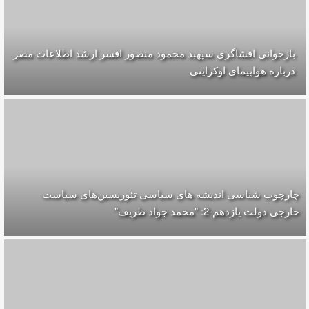
بازخوانی افشاگری سپهبد محمود منصور افسر ارشد اطلاعات مصر
درباره هواپیمای اوکراینی
چارچوب شناسی اندیشه های سیاسی تئوریسین‌های سیاست
خارجی دولت یازدهم-2: "محمد جواد ظریف"