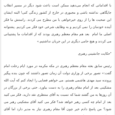
با اقداماتی که انجام می‌دهید ممکن است باعث شود دیگر در مسیر انقلاب
جایگاهی نداشته باشی و مجبوری در خارج از کشور زندگی کنی! البته ایشان
این صحبت ها را از روی خیرخواهی با من مطرح می کردند. راستش ما فکر
آینده خودمان را نمی کردیم و به وظایف شرعی خود فکر می کردیم. پشتوانه
اصلی ما امام بعد هم مقام معظم رهبری بودند که از اقدامات ما پشتیبانی
می کردند و هیچ حامی دیگری در این جریان نداشتیم.»
*حکایت جانشینی رهبری
رئیس سابق بعثه مقام معظم رهبری در مکه مکرمه در مورد ایام رحلت امام
گفت:« تصور برخی از وزاری دولت آن زمان تصور داشتند که چون بنده پیگیر
پرونده سید مهدی هاشمی هستم، می خواهم فضایی را ایجاد کنم که آیت الله
مشکینی بعد از امام مقام رهبری را به دست بیاورد. حتی برخی از بزرگان در
آن روزها به من گفتند شما که نسبت به آقای منتظری نقد دارید، فکر می کنید
بعد از امام چه کسی رهبر خواهد شد؟ فکر می کنید آقای مشکینی رهبر می
شود؟ من پاسخ دادم خیر چون آقا مقام رهبری نیاز به مدیر دارد اما آقای