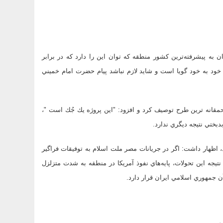
به پيشرفته‌ترين كشور منطقه كه توان اين را دارد كه در برابر
ه خود به خود گويا است و شايد لازم نباشد پيام حضرت امام خميني
حمقانه ترين طرح توصيف كرد و افزود: "اين پروژه يك جُك است "،
بدبختي نتيجه ديگري ندارد.
د، اظهار داشت: اگر در جريانات مصر ملت اسلام به توفيقات فراگير
تيجه اين تحولات، پايه‌هاي نفوذ آمريكا در منطقه به شدت متزلزل
ن جمهوري اسلامي ايران قرار دارد.