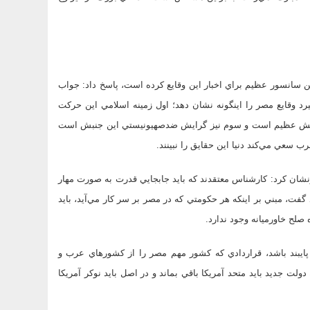
ن سانسور عظيم براي اخبار اين وقايع كرده است، پاسخ داد: جواب
قايع مصر را اينگونه نشان دهد؛ اول‌ زمينه اسلامي اين حركت
بش عظيم است و سوم نيز گرايش ضد‌صهيونيستي اين جنبش است
سعي مي‌كند دنيا اين حقايق را نبينند.
نشان كرد: كارشناس معتقدند كه بايد جابجايي قدرت به صورت مهار
گفت، مبني بر اينكه هر حكومتي كه در مصر بر سر كار مي‌آيد، بايد
 صلح خاورميانه وجود ندارد.
 پايبند باشد، قراردادي كه كشور مهم مصر را از كشورهاي عرب و
لت جديد بايد متحد آمريكا باقي بماند و در اصل بايد نوكر آمريكا