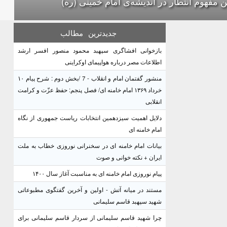
ین مفهوم انتظار در اندیشه‌ی امام خمینی (ره)
جدیدترین
مطالب
بازخوانی افشاگری سپهبد محمود منصور افسر ارشد
اطلاعات مصر درباره هواپیمای اوکراینی
منشور گفتمان امام و انقلاب - 7 /بخش دوم : شرح پیام ۱۰
خرداد ۱۳۶۹ امام خامنه ای/ فصل پنجم: حفظ عزّت و کرامت
انقلابی
دلایل اهمیت سیزدهمین انتخابات ریاست جمهوری از نگاه
امام خامنه ای
بیانات امام خامنه ای در سخنرانی نوروزی خطاب به ملت
ایران + نکته خوانی و صوت
پیام نوروزی امام خامنه ای به مناسبت آغاز سال ۱۴۰۰
مستند در میانه آتش - اولین و آخرین گفتگوی مطبوعاتی
شهید سپهبد قاسم سلیمانی
چرا شهید قاسم سلیمانی از سردار قاسم سلیمانی برای