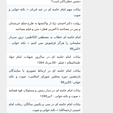
دشمن خطرناکتر است؟
بیانات مهم امام خامنه ای در عید قربان + نکته خوانی و
صوت
روایت دکتر احمدی نژاد از واکنشها به طرح صلح عربستان
و یمن در مصاحبه با العربی قطر+ متن و فیلم مصاحبه
امام خامنه ای خطاب به مصطفی الکاظمی: ترور سردار
سلیمانی را هرگز فراموش نمی کنیم + نکته خوانی -
31تیر99
بیانات امام خامنه ای در سالروز شهادت امام جواد
علیه‌السلام + فیلم - 26 مرداد 1364
بیانات امام خامنه ای در ارتباط تصویری با نمایندگان
یازدهمین دوره مجلس شورای اسلامی+ صوت و نکته
خوانی- 22تیر99
بیانات امام خامنه ای در دیدار رئیس و مسئولان قوه قضائیه
+ صوت و نکته خوانی - 7تیر1399
بیانات امام خامنه ای در سی و یکمین سالگرد رحلت امام
خمینی (رحمه‌الله) + نکته خوانی و صوت