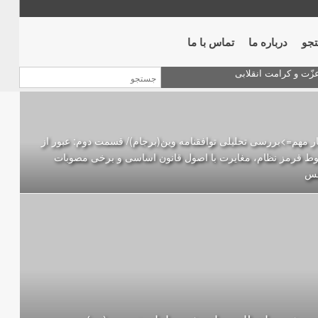
جو
درباره ما
تماس با ما
ر مهم=>بررسی تحلیلی توافقنامه وین(برجام)/ قسمت دوم: عبور از
ط قرمز نظام، مغایرت با اصول قانون اساسی و برخی مصوبات
س