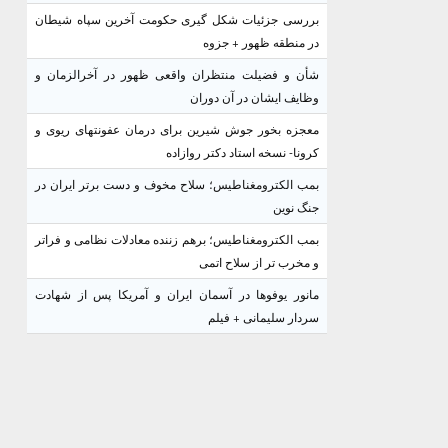
بررسی جزئیات شکل گیری حکومت آخرین سپاه شیطان
در منطقه ظهور + جزوه
شأن و فضیلت منتظران واقعی ظهور در آخرالزمان و
وظایف ایشان در آن دوران
معجزه بخور جوش شیرین برای درمان عفونتهای ریوی و
کرونا- نسخه استاد دکتر روازاده
بمب الکترومغناطیس؛ سلاح مخوف و دست برتر ایران در
جنگ نوین
بمب الکترومغناطیس؛ برهم زننده معادلات نظامی و فراتر
و مخرب تر از سلاح اتمی
مانور یوفوها در آسمان ایران و آمریکا پس از شهادت
سردار سلیمانی + فیلم