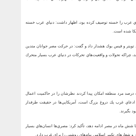
ياي عرب را خسته توصيف كرده بود، اظهار داشت: دنياي عرب خسته
يكا شده است.
تويتر و فيس بوك هشدار داد و گفت: در حركت مصر جوانان متدين
، چرا‌كه تحولات و واقعيت‌هاي تحركات در دنياي عرب بسيار متحرك
ه درصد مرد منطقه امكان پيدا كردند‌ نظرشان را در حاكميت اعمال
رد ادعاي غرب يك دروغ بزرگ است، آمريكايي‌ها در حقيقت طرفدار
د بگيرند.
تا شش ماه در مصر ادامه دهد، تأكيد كرد: مصري‌ها انسان‌هاي بسيار
و شعارهاي تكبير اسلامي پيام‌هاي روشني را براي غرب دارد.