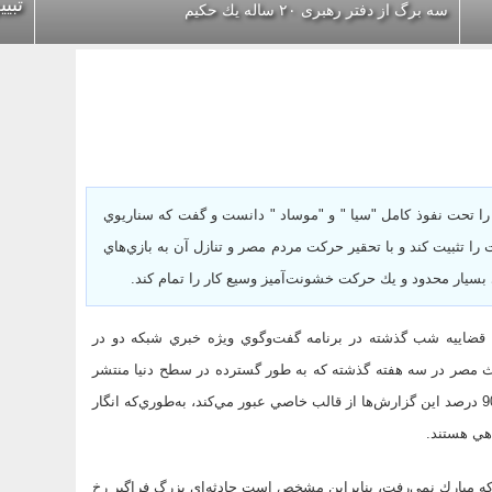
تبی
سه برگ از دفتر رهبرى ۲۰ ساله يك حكيم
را تحت نفوذ كامل "سيا " و "موساد " دانست و گفت كه سناريوي
را تثبيت كند و با تحقير حركت مردم مصر و تنازل آن به بازي‌هاي
سيار محدود و يك حركت خشونت‌آميز وسيع كار را تمام كند.
 قضاييه شب گذشته در برنامه گفت‌وگوي ويژه خبري شبكه دو‌ در
 مصر در سه هفته گذشته كه به طور گسترده در سطح دنيا منتشر
شده است، با كمي تأمل در اخبار تلويزيوني و اينترنتي متوجه مي‌شويم كه 90 درصد اين گزارش‌ها از قالب خاصي عبور مي‌كند، به‌طوري‌كه انگار
هي هستند.
كه مبارك نمي‌رفت، بنابراين مشخص است حادثه‌اي بزرگ فراگير رخ