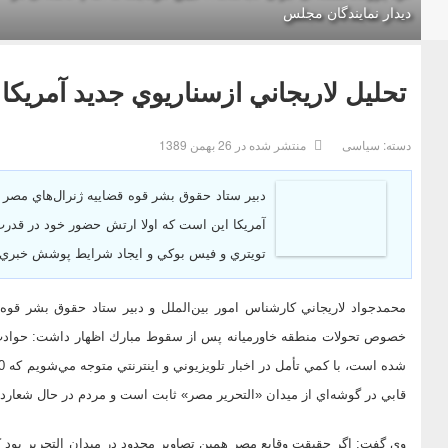
دیدار نمایندگان مجلس
تحليل لاريجاني ازسناريوي جديد آمريكا
دسته:
سیاسی
منتشر شده در 26 بهمن 1389
دبير ستاد حقوق بشر قوه قضاييه ژنرال‌هاي مصر 
آمريكا اين است كه اولا ارتش حضور خود در قدرت ‌
تويتري و فيس بوكي و ايجاد شرايط پوشش خبري ب
محمدجواد لاريجاني كارشناس امور بين‌الملل و دبير ستاد حقوق بشر قوه
خصوص تحولات منطقه خاورميانه‌ پس از سقوط مبارك اظهار داشت: حوادث
قابي در گوشه‌اي از ميدان «التحرير مصر» ثابت است و مردم در حال شعارد
وي گفت: اگر حقيقت وقايع مصر همين تصاوير محدود در ميدان التحرير بود 