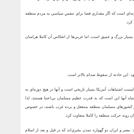
ونه‌اي است كه اگر مقداري فضا براي تنفس سياسي به مردم منطقه
كرد.
 بسيار بزرگ و عميق است، اما غربي‌ها از انعكاس آن كاملا هراسان
ست اشتباهات آمريكا بسيار تاريخي است و آنها در هيچ دوره‌اي به
باه آنها اين است كه به قدرت عظيم مسلمان بي‌اعتنا هستند، لذا
گر كشورهاي مسلمان منطقه منتفعل و برده غرب باشند، در خصوص
ان روند حركت منطقه را كاملا متفاوت كرد.
 مصر و ايران دو گهواره تمدن بشري‌اند كه در قبل و بعد از اسلام