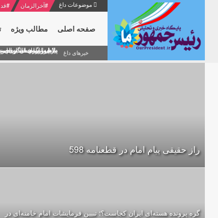
موضوعات داغ
#
آخرالزمان
#
قدر
صفحه اصلی
مطالب ویژه
ت
منشور گفتمان امام و انقلاب - 7 /بخش دوم : شرح پیام ۱۰ خرداد ۱۳۶۹ امام خامنه ای/ فص
پیام نوروزی امام خامنه 
دلایل اهمیت سیزدهمین
بیانات امام خامنه ای
بازخوانی افشاگری سپه
خبرهای داغ
راز حقیقی پیام امام در قطعنامه 598
گره پرونده‌ هسته‌ای ایران کجاست؟؛ تبیین فرمایشات امام خامنه‌ای در