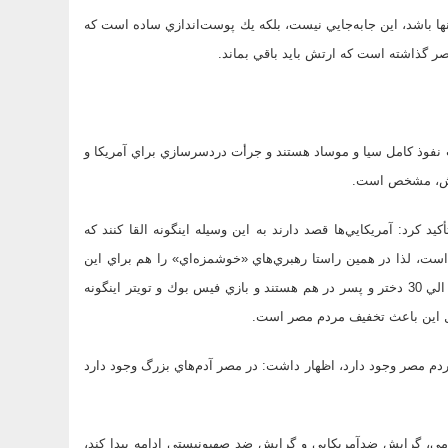
ها باشد، اين جابه‌جايي نيست، بلكه يك پوست‌اندازي ساده است كه
ر گذاشته است كه ارتش بايد باقي بماند.
نفوذ كامل سيا و موساد هستند و جرأت دردسر‌سازي براي آمريكا و
ارتش، مشخص است.
كرد: آمريكايي‌ها قصد دارند به اين وسيله اينگونه القا كنند كه
ت، لذا در همين راستا رهبري‌هاي «خوشمزه‌اي» را هم براي اين
تحركات درست كرده‌اند، اينگونه كه در قاهره در يك آپارتمان 850 متري 20 الي 30 دختر و پسر در هم هستند و بازي فيس بوك و تويتر اينگونه
اصل اين باعث تخفيف مردم مصر است.
دم مصر وجود دارد، اظهار داشت: در مصر آدم‌هاي بزرگ وجود دارد
ركت مردم مصر بايد بر پايه 3 اصل، عرق اسلامي، گرايش ضدآمريكايي و گرايش ضد صهيونيستي ادامه پيدا كند،