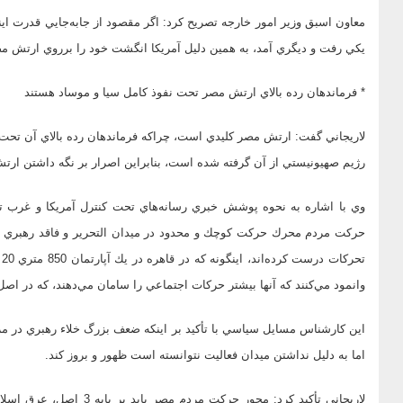
معاون اسبق وزير امور خارجه تصريح كرد: اگر مقصود از جابه‌جايي قدرت اين
يكي رفت و ديگري آمد، به همين دليل آمريكا انگشت خود را برروي ارتش مص
* فرماندهان رده بالاي ارتش مصر تحت نفوذ كامل سيا و موساد هستند
لاريجاني گفت: ارتش مصر كليدي است، چراكه فرماندهان رده بالاي آن تحت 
رژيم صهيونيستي از آن گرفته شده است، بنابراين اصرار بر نگه داشتن 
وي با اشاره به نحوه پوشش خبري رسانه‌هاي تحت كنترل آمريكا و غرب تأكيد 
حركت مردم محرك حركت كوچك و محدود در ميدان التحرير و فاقد رهبري اس
وانمود مي‌كنند كه آنها بيشتر حركات اجتماعي را سامان مي‌دهند، كه در 
اين كارشناس مسايل سياسي با تأكيد بر اينكه ضعف بزرگ خلاء رهبري در مر
اما به دليل نداشتن ميدان فعاليت نتوانسته است ظهور و بروز كند.
لاريجاني تأكيد كرد: محور ح