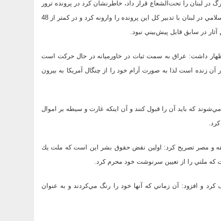
 در لبنان را تحت‌الشعاع قرار داد، خاطرنشان كرد در پرونده ترور
رفيق حريري توطئه‌هاي بزرگي در لبنان برنامه‌ريزي شده بود، اما مقاومت اسلامي در لبنان با تدبير كل اين پرونده را وارونه كرد و در كمتر از 48
آثار در سابق قابل پيش‌بيني نبود.
 اظهار داشت: عراق به سمت ثبات در خاورميانه در حال حركت است
ن زنده است لذا به صورت آرام خود را از چنگال آمريكا به بيرون
مي‌شوند كه بايد آن را قبول كنند و آن اينكه غارت و سيطه بر اموال
كرد.
ه و مصر تصريح كرد: اولين نقض حقوق بشر اين است كه ملت يك
ت كه ملتي را از تعيين سرنوشت خود محرم كرد.
كرد و افزود: آن زماني كه آنها خود را رنگ مي‌كردند و به عنوان