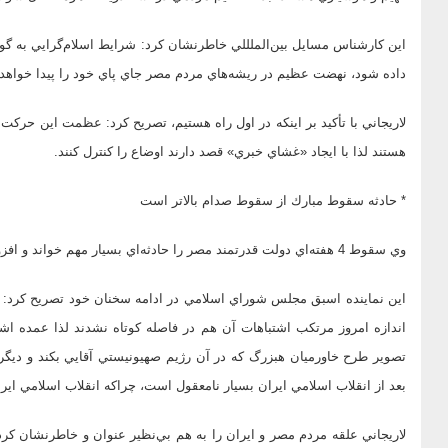
اين كارشناس مسايل بين‌الملللي خاطرنشان كرد: شرايط اسلام‌گرايي به گ
داده شود، نهضت عظيم در ريشه‌هاي مردم مصر جاي پاي خود را پيدا خواهد 
لاريجاني با تأكيد بر اينكه در اول راه هستيم، ‌تصريح كرد: عظمت اين حركت
هستند لذا با ايجاد «غشاي خبري» قصد دارند اوضاع را كنترل كنند.
* حادثه سقوط مبارك از سقوط صدام بالاتر است
وي ‌سقوط 4 هفته‌اي دولت قدرتمند مصر را حادثه‌اي بسيار مهم خواند و افزود: اين حادثه از سقوط صدام بالاتر است.
اين نماينده اسبق مجلس شوراي اسلامي در ادامه سخنان خود تصريح كرد: لي
اندازه امروز مرتكب اشتباهات آن هم در فاصله كوتاه نشدند لذا عمده اشت
تصوير طرح خاورميان هبزرگ كه در آن رژيم صهيونيستي آقايي بكند و دي
بعد از انقلاب اسلامي ايران بسيار نامعقول است، چرا‌كه انقلاب اسلامي اير
لاريجاني علقه مردم مصر و ايران را به هم بي‌نظير عنوان و خاطرنشان كرد: