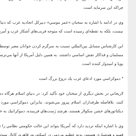
چرا‌كه اين سرمايه است.
وي در ادامه با اشاره به سخنان «عمر موسي» دبيركل اتحاديه عرب كه دن
نيست، بلكه به نقطه‌اي رسيده است كه متوجه فريب‌هاي آشكار غرب و آمر
اين كارشناس مسايل بين‌المللي نسبت به سرگرم كردن جوانان مصر توسط 
مسلمان و فداكار نقش اساسي داشتند، به همين دليل آمريكا از آنها مي‌ترسد
پويا و اميدوار كننده است.
* دموكراسي مورد ادعاي غرب يك دروغ بزرگ است
لاريجاني در بخش ديگري از سخنان خود تأكيد كرد: در دنياي اسلام هرگاه د
كنند، بلافاصله طرفداران اسلام پيروز مي‌شوند، بنابراين دموكراسي مو
ديكتاتور‌هاي خشن سكولار هستند، هرچند ژست‌هاي فريبنده،‌ دموكراتيك به خو
وي با اشاره اينكه ترديد دارد كه آمريكا بتواند اين حالت حكومتي نظامي را 
فهيم و هوشياري هستند، بدنه عظيم مردمي در اسكندريه، قاهره، كانال سوئز 