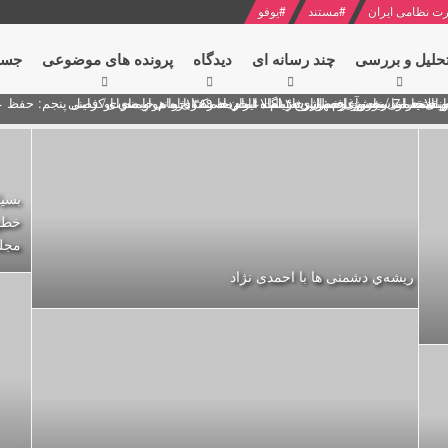
ت نظامی ایران
#
مستند
#
یوفو
حلیل و بررسی
چند رسانه ای
دیدگاه‌
پرونده های موضوعی
جست
ل پنجم: حفظ عزّت و کرامت انقلابی
ای به مناسبت آغاز سال ۱۴۰۰
 انتخابات ریاست جمهوری از نگاه امام خامنه ای
 در سخنرانی نوروزی خطاب به ملت ایران + نکته خوانی و صوت
بد محمود منصور افسر ارشد اطلاعات مصر درباره هواپیمای اوکراینی
بسیا
خطو
مجل
ریشه‌ي دشمنی ها با احمدی نژاد