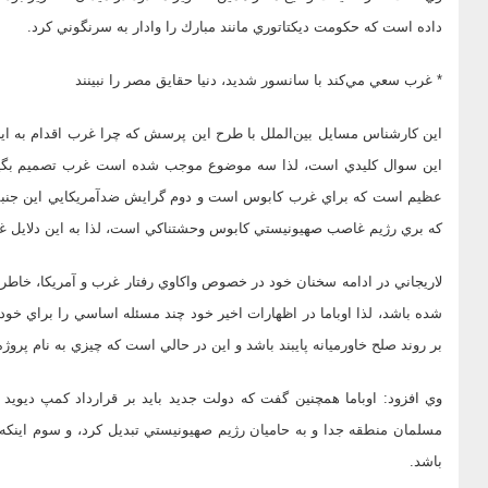
داده است كه حكومت ديكتاتوري مانند مبارك را وادار به سرنگوني كرد.
* غرب سعي مي‌كند با سانسور شديد، دنيا حقايق مصر را نبينند
اين كارشناس مسايل بين‌الملل با طرح اين پرسش كه چرا غرب اقدام به اي
اين سوال كليدي است، لذا سه موضوع موجب شده است غرب تصميم‌ بگيرد و
عظيم است كه براي غرب كابوس است و دوم‌ گرايش ضدآمريكايي اين جن
كه بري رژيم غاصب صهيونيستي كابوس وحشتناكي است، لذا به اين دلايل غرب 
لاريجاني در ادامه سخنان خود در خصوص واكاوي رفتار غرب و آمريكا، خاطر
شده باشد، لذا اوباما در اظهارات اخير خود چند مسئله اساسي را براي خود 
بر روند صلح خاورميانه‌ پايبند باشد و اين در حالي است كه چيزي به نام پروژه
وي افزود: اوباما همچنين گفت كه دولت جديد بايد بر قرارداد كمپ ديويد
مسلمان منطقه جدا و به حاميان رژيم صهيونيستي تبديل كرد، و سوم اينكه دو
باشد.