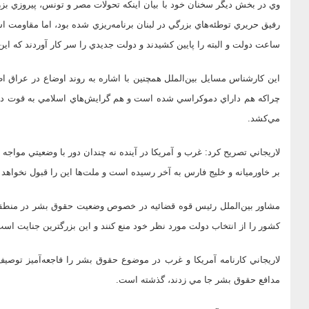
وي در بخش ديگر سخنان خود با بيان اينكه تحولات مصر و تونس، پيروزي بزرگ
ساعت دولت و البته را پايين كشيدند و دولت جديدي را سر كار آوردند كه اين 
اين كارشناس مسايل بين‌الملل همچنين با اشاره به روند اوضاع در عراق
چرا‌كه هم داراي دموكراسي شده است و هم گرايش‌هاي اسلامي به قوت در آ
مي‌كشد.
لاريجاني تصريح كرد: غرب و آمريكا در آينده نه چندان دور با وضعيتي مواجه 
بر خاورميانه و خليج فارس به آخر رسيده است و ملت‌ها اين را قبول نخواهد 
مشاور بين‌الملل رئيس قوه قضائيه در خصوص وضعيت حقوق بشر در منطق
كشور را از انتخاب دولت مورد نظر خود منع كنند و اين بزرگترين جنايت اس
لاريجاني كارنامه آمريكا و غرب در موضوع حقوق بشر‌ را فاجعه‌آميز توصيف 
مدافع حقوق بشر جا مي زدند، گذشته است.