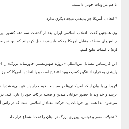
با هم مراودات خوبي داشتند.
* اتحاد با آمريكا جز بدبختي نتيجه ديگري ندارد
وي همچنين گفت: انقلاب اسلامي ايران بعد از گذشت سه دهه كشور ايران 
چالش‌هاي منطقه مقابل آمريكا محكم بايستد، تبديل كرده‌اند كه اين تجرب
(ره) با كلمات تبليغ كنيم.
اين كارشناس مسايل بين‌المللي «پروژه صهيونيستي خاورميانه بزرگ» را ا
پايبندي به قرارداد ننگين كمپ ديويد افتضاح است و يا اتحاد با آمريكا كه جز 
لاريجاني با بيان اينكه آمريكائي‌ها در سياست خود دچار يك «پيسي» شده‌ان
برسد و خداوند با حضور جوانان متدين و صحنه بركات خود را نازل كند، در ن
مي‌‌شود. لذا همه اين جريانات يك حركت معنا‌دار اسلامي است كه در راس آ
* تحولات مصر و تونس، پيروزي بزرگ در لبنان را تحت‌الشعاع قرار داد