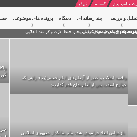
ت نظامی ایران
#
مستند
#
یوفو
حلیل و بررسی
چند رسانه ای
دیدگاه‌
پرونده های موضوعی
جست
ام خامنه ای
ران + نکته خوانی و صوت
 مصر درباره هواپیمای اوکراینی
واک
گور
واقفیه‌ انقلاب و عبور از آرمان‌های امام خمینی(ره)؛ راهی که
خوارج انقلاب پس از امام بدان قدم گذاردند
جزو
بازخوانی ابعاد فراموش شده پیام بنیانگذار جمهوری اسلامی