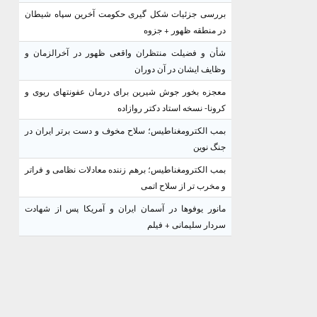
بررسی جزئیات شکل گیری حکومت آخرین سپاه شیطان
در منطقه ظهور + جزوه
شأن و فضیلت منتظران واقعی ظهور در آخرالزمان و
وظایف ایشان در آن دوران
معجزه بخور جوش شیرین برای درمان عفونتهای ریوی و
کرونا- نسخه استاد دکتر روازاده
بمب الکترومغناطیس؛ سلاح مخوف و دست برتر ایران در
جنگ نوین
بمب الکترومغناطیس؛ برهم زننده معادلات نظامی و فراتر
و مخرب تر از سلاح اتمی
مانور یوفوها در آسمان ایران و آمریکا پس از شهادت
سردار سلیمانی + فیلم