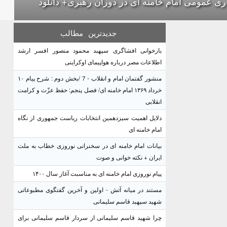
ری عمومی امام خامنه ای در دوران رهبری+ دانلود
جدیدترین
مطالب
بازخوانی افشاگری سپهبد محمود منصور افسر ارشد
اطلاعات مصر درباره هواپیمای اوکراینی
منشور گفتمان امام و انقلاب - 7 /بخش دوم : شرح پیام ۱۰
خرداد ۱۳۶۹ امام خامنه ای/ فصل پنجم: حفظ عزّت و کرامت
انقلابی
دلایل اهمیت سیزدهمین انتخابات ریاست جمهوری از نگاه
امام خامنه ای
بیانات امام خامنه ای در سخنرانی نوروزی خطاب به ملت
ایران + نکته خوانی و صوت
پیام نوروزی امام خامنه ای به مناسبت آغاز سال ۱۴۰۰
مستند در میانه آتش - اولین و آخرین گفتگوی مطبوعاتی
شهید سپهبد قاسم سلیمانی
چرا شهید قاسم سلیمانی از سردار قاسم سلیمانی برای