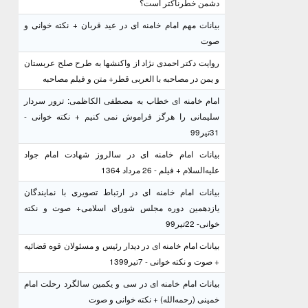
دشمن خطرناکتر است؟
بیانات مهم امام خامنه ای در عید قربان + نکته خوانی و
صوت
روایت دکتر احمدی نژاد از واکنشها به طرح صلح عربستان
و یمن در مصاحبه با العربی قطر+ متن و فیلم مصاحبه
امام خامنه ای خطاب به مصطفی الکاظمی: ترور سردار
سلیمانی را هرگز فراموش نمی کنیم + نکته خوانی -
31تیر99
بیانات امام خامنه ای در سالروز شهادت امام جواد
علیه‌السلام + فیلم - 26 مرداد 1364
بیانات امام خامنه ای در ارتباط تصویری با نمایندگان
یازدهمین دوره مجلس شورای اسلامی+ صوت و نکته
خوانی- 22تیر99
بیانات امام خامنه ای در دیدار رئیس و مسئولان قوه قضائیه
+ صوت و نکته خوانی - 7تیر1399
بیانات امام خامنه ای در سی و یکمین سالگرد رحلت امام
خمینی (رحمه‌الله) + نکته خوانی و صوت