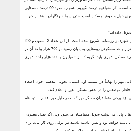
می‌گویند وزیر مسکن و علتش هم تبعات اجتماعی و اقتصادی مسکن برجامعه است. اگر بخواهیم درصد بگیریم، همواره حدود 99 درصد نامه‌هایی
ط به‌مسکن است. 99 درصد مراجعات حضوری حول و حوش مسکن است، حتی شما خبرنگاران بیشتر راجع به
از دولت نهم تاکنون ساخت بالغ بر 4 میلیون و 400 هزار واحد مسکونی مهر شهری و روستایی شروع شده است. از این تعداد 2 میلیون و 200
هزار واحد مسکن‌مهر، روستایی بوده است که کار ساخت یک میلیون و 500 هزار واحد مسکونی روستایی به پایان رسیده و 700 هزار واحد آن در
دست ساخت است‌که بنا داریم تا آخر دولت دهم به اتمام برسانیم. اما در مورد مسکن شهری باید بگویم که از 2 میلیون و 200 هزار واحد شهری
شــــهری و روستایی مهر را نهایتاً در نـــیمه اول امسال تحویل بـدهیم، چون اعتقاد
ینان خاطر موضعش را در بخش مسکن معین و اعلام کند.
 نزد برخی متقاضیان مسکن‌مهر که به‌هر دلیل دیر اقدام به ثبت‌نام
ا تا پایان‌کار دولت تحویل متقاضیان می‌شود ولی اگر تعداد معدودی
پایبند خواهد بود و یقین داشته باشید هر دولتی روی کار بیاید برای
 در راستای اهداف نظام و انقلاب حرکت می‌کند.