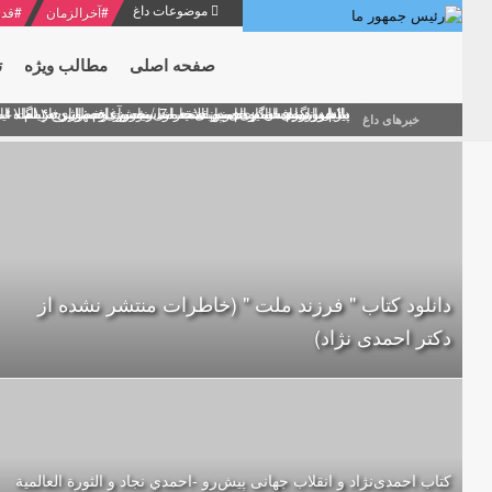
موضوعات داغ
#
آخرالزمان
#
قدر
صفحه اصلی
مطالب ویژه
ت
منشور گفتمان امام و انقلاب - 7 /بخش دوم : شرح پیام ۱۰ خرداد ۱۳۶۹ امام خامنه ای/ فصل پنجم: حفظ عزّت و کرامت انقلابی
پیام نوروزی امام خامنه ای به مناسبت آغاز سال ۱۴۰۰
دلایل اهمیت سیزدهمین انتخابات ریاست جمهوری از نگاه ام
بیانات امام خامنه ای در سخنرانی نوروزی خطاب به ملت ای
بازخوانی افشاگری سپهبد محمود منصور افسر ارشد اطلاعات
خبرهای داغ
دانلود کتاب " فرزند ملت " (خاطرات منتشر نشده از
دکتر احمدی نژاد)
کتاب احمدی‌نژاد و انقلاب جهانی پيش‌رو -احمدي نجاد و الثورة العالمیة