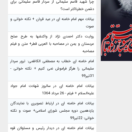
چرا شهید قاسم سلیمانی از سردار قاسم سلیمانی برای
دشمن خطرناکتر است؟
بیانات مهم امام خامنه ای در عید قربان + نکته خوانی و
صوت
روایت دکتر احمدی نژاد از واکنشها به طرح صلح
عربستان و یمن در مصاحبه با العربی قطر+ متن و فیلم
مصاحبه
امام خامنه ای خطاب به مصطفی الکاظمی: ترور سردار
سلیمانی را هرگز فراموش نمی کنیم + نکته خوانی -
31تیر99
بیانات امام خامنه ای در سالروز شهادت امام جواد
علیه‌السلام + فیلم - 26 مرداد 1364
بیانات امام خامنه ای در ارتباط تصویری با نمایندگان
یازدهمین دوره مجلس شورای اسلامی+ صوت و نکته
خوانی- 22تیر99
بیانات امام خامنه ای در دیدار رئیس و مسئولان قوه