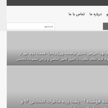
درباره ما
تماس با ما
ر مهم=>بررسی تحلیلی توافقنامه وین(برجام)/ قسمت دوم: عبور از
 قرمز نظام، مغایرت با اصول قانون اساسی و برخی مصوبات مجلس
مستند فروشنده 1 - پشت پرده مناظرات انتخاباتی ۹۲ و