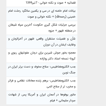
قضائیه + صوت و نکته خوانی - 7تیر1399
بیانات امام خامنه ای در سی و یکمین سالگرد رحلت امام
خمینی (رحمه‌الله) + نکته خوانی و صوت
بررسی جزئیات شکل گیری حکومت آخرین سپاه شیطان
در منطقه ظهور + جزوه
شأن و فضیلت منتظران واقعی ظهور در آخرالزمان و
وظایف ایشان در آن دوران
معجزه بخور جوش شیرین برای درمان عفونتهای ریوی و
کرونا- نسخه استاد دکتر روازاده
بمب الکترومغناطیس؛ سلاح مخوف و دست برتر ایران در
جنگ نوین
بمب الکترومغناطیس؛ برهم زننده معادلات نظامی و فراتر
و مخرب تر از سلاح اتمی
مانور یوفوها در آسمان ایران و آمریکا پس از شهادت
سردار سلیمانی + فیلم