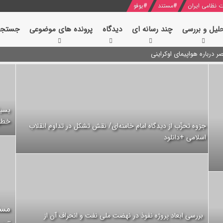
 نظامی ایران
#
مستند
#
یوفو
لیل و بررسی
چند رسانه ای
دیدگاه‌
پرونده های موضوعی
جستجو
 درباره هواپیمای اوکراینی
بسیا
خطوط
جزوه تحزّب از دیدگاه امام خامنه‌ای/ نقش تشکل در تداوم انقلاب
اسلامی +دانلود
بررسی ابعاد پروژه نفوذ در نهضت ملی نفت و انحراف آن از