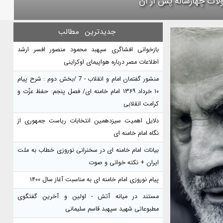
لات چهارساله پس از آن
جدیدترین
مطالب
بازخوانی افشاگری سپهبد محمود منصور افسر ارشد
اطلاعات مصر درباره هواپیمای اوکراینی
منشور گفتمان امام و انقلاب - 7 /بخش دوم : شرح پیام
۱۰ خرداد ۱۳۶۹ امام خامنه ای/ فصل پنجم: حفظ عزّت و
کرامت انقلابی
دلایل اهمیت سیزدهمین انتخابات ریاست جمهوری از
نگاه امام خامنه ای
بیانات امام خامنه ای در سخنرانی نوروزی خطاب به ملت
ایران + نکته خوانی و صوت
پیام نوروزی امام خامنه ای به مناسبت آغاز سال ۱۴۰۰
مستند در میانه آتش - اولین و آخرین گفتگوی
مطبوعاتی شهید سپهبد قاسم سلیمانی