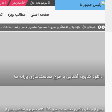
موضوعات داغ
#
آخرالزمان
#
قدرت
صفحه اصلی
مطالب ویژه
تح
منشور گفتمان امام و انقلاب - 7 /بخش دوم : شرح پیام ۱۰ خرداد ۱۳۶۹ امام خامنه ای/ فصل پنجم: حفظ عزّت و کرامت انقلابی
بازخوانی افشاگری سپهبد محمود منصور افسر ارشد اطلاعات مصر
خبرهای داغ
دانلود کتابچه آشنایی با طرح هدفمندسازی یارانه ها
پس از برجام؛ واکاوی محدودیت های 105 گانه جمهوری اسلامی پس از