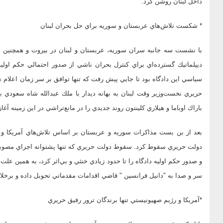
داخل لبنان روشن كرد.
* شكست تلاش‌‌هاي عربستان و سوريه براي حل بحران لبنان
با نشست سه جانبه سران سوريه، عربستان و لبنان در بيروت و همچنين س
ديپلماتيك گسترده‌اي براي كنترل بحران ناشي از صدور احتمالي حكم اولي
سياسي اين دادگاه بود تا جايي پيش رفت كه تنها توافق بر سر زمان اعلام ن
حريري نخست‌وزير وقت لبنان به بهانه ديدار با ملك عبدالله شاه سعودي ب
باراك اوباما و هيلاري كلينتون روند جديدي را در مانع‌تراشي در اين زمينه آغاز
بعد از بن بست مذاكرات سوريه و عربستان بر اساس تلاش‌هاي آمريكا و حري
دولت حريري سقوط كرد. سقوط دولت حريري كه تنها پشتوانه اجراي مصوبات 
و صدور حكم اوليه دادگاه را تا حدود زيادي خنثي و بي‌اثر كرد، به همين علت ب
سر و صدا به "دانيل فرانسين " قاضي اقدامات مقدماتي تحوبل داده و برخل
*آمريكا و رژيم صهيونيستي تنها برندگان ترور رفيق حريري