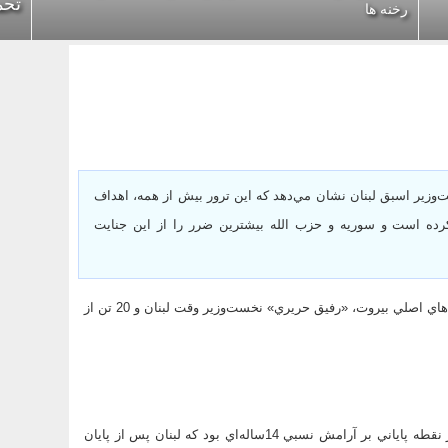
تحم
رخنه ها
‌وزير اسبق لبنان نشان مي‌دهد كه اين ترور بيش از همه، اهداف
كرده است و سوريه و حزب الله بيشترين ضرر را از اين جنايت
در 14فوريه سال 2005 (25بهمن 1383)، بر اثر وقوع انفجار در يكي از خيابان‌‏هاي اصلي بيروت، «رفيق حريري» نخست‌وزير وقت لبنان و 20 تن از
ترور رفيق حريري در واقع نقطه عطفي در تاريخ معاصر لبنان بود. اين ترور نقطه پاياني بر آرامش نسبي 14ساله‌اي بود كه لبنان پس از پايان