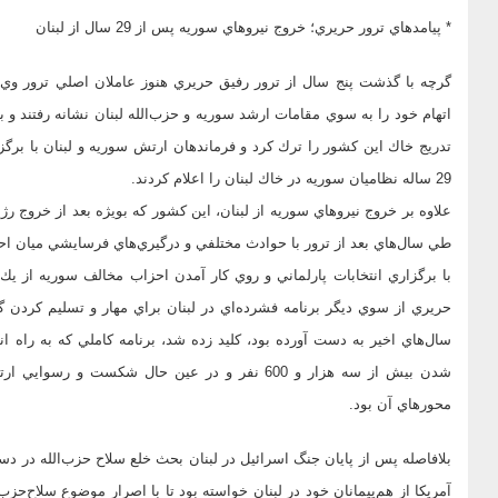
* پيامدهاي ترور حريري؛ خروج نيروهاي سوريه پس از 29 سال از لبنان
گرچه با گذشت پنج سال از ترور رفيق حريري هنوز عاملان اصلي ترور وي
تدريج خاك اين كشور را ترك كرد و فرماندهان ارتش سوريه و لبنان با ب
29 ساله نظاميان سوريه در خاك لبنان را اعلام كردند.
علاوه بر خروج نيروهاي سوريه از لبنان، اين كشور كه بويژه بعد از خروج رژ
طي سال‌هاي بعد از ترور با حوادث مختلفي و درگيري‌هاي فرسايشي ميان ا
با برگزاري انتخابات پارلماني و روي كار آمدن احزاب مخالف سوريه از يك
حريري از سوي ديگر برنامه فشرده‌اي در لبنان براي مهار و تسليم كردن 
شدن بيش از سه هزار و 600 نفر و در عين حال شكست
محورهاي آن بود.
بلافاصله پس از پايان جنگ اسرائيل در لبنان بحث خلع سلاح حزب‌الله در دستو
آمريكا از هم‌پيمانان خود در لبنان خواسته بود تا با اصرار موضوع سلاح‌حزب