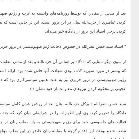
بعد از مدتي از مفادي كه توسط روزنامه‌هاي وابسته به غرب و رژيم صه
كردن عناصري از حزب‌الله لبنان در اين ترور است، اين در حالي است كه ب
كردن برخي اسناد اين ترور از دادگاه خبر مي‌داد.
* اسناد سيد حسن نصرالله در خصوص دخالت ژيم صهيونيستي در ترور حرير
از سوي ديگر مبنايي كه دادگاه بر اساس آن حزب‌الله و بعد از مدتي مقامات
كه پيشتر در مورد سوريه كذب بودن شهادت آنها فاش شده بود. ارائه اسن
رژيم صهيونيستي در ترور حريري نيز به علت همين سياسي‌كاري بود كه در
عجيبي بر محكوم كردن نيروهاي مقاومت از خود نشان داد.
سيد حسن نصرالله دبيركل حزب‌الله لبنان بعد از روشن شدن كامل سياسي 
دادگاه را تحريم كرد، وي اين اظهارات را در شرايطي بيان كرد كه چند ر
فعاليت‌هاي جاسوسي خود براي رژيم صهيونيستي به يك مطب زنان در جنوب
مطب شده بودند، اين اقدام گرچه با مقابله زنان حاضر در اين مطب مواجه شد