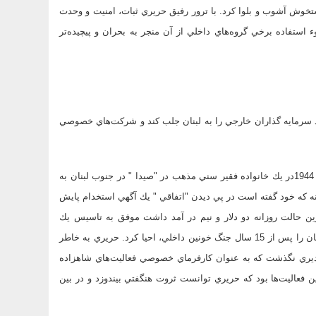
ستخوش آشوب و بلوا كرد. با ترور رفيق حريري ثبات، امنيت و وحدت
ستفاده برخي گروه‌هاي داخلي از آن منجر به بحران و پيچيده‌‌تر
شد سرمايه گذاران خارجي را به لبنان جلب كند و شركت‌هاي خصوصي
حريري از خانواده‌اي سياسي و يا قبيله‌اي بانفوذ در كشور نبود. وي در سال 1944در يك خانواده فقير سني مذهب در "صيدا " در جنوب لبنان به
نه كه خود گفته است در پي ديدن "اتفاقي " يك آگهي استخدام پايش
ترين حالت روزانه دو دلار و نيم در آمد داشت موفق به تاسيس يك
شركت ساختماني در عربستان شد. بسياري حريري را فردي مي‌دانند كه لبنان را پس از 15 سال جنگ خونين داخلي، احيا كرد. حريري به خاطر
ديري نگذشت كه به عنوان كارفرماي خصوصي فعاليت‌هاي شاهزاده
 فعاليت‌ها بود كه حريري توانست ثروت هنگفتي بيندوزد و در بين