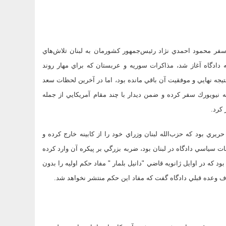
فر محمود احمدي نژاد رئيس‌جمهور كشورمان به لبنان تلاش‌هاي
ه دادگاه آغاز شد، مذاكرات سوريه و عربستان كه براي مهار روند
تيجه نهايي و موفقيت آن باقي مانده بود، اما در آخرين لحظات سعد
ه نيويورك سفر كرده و ضمن ديدار با چند مقام آمريكايي از جمله
 كرد.
ري بود كه حزب‌الله لبنان وزراي خود را از كابينه خارج كرده و
سياسي دادگاه در لبنان بود، ضربه بزرگي بر پيكره آن وارد كرده
ود كه در اوايل ژانويه قاضي "دانيل بلمار " مفاد حكم اوليه را بدون
اف وعده قبلي دادگاه گفت كه مفاد اين حكم منتشر نخواهد شد.