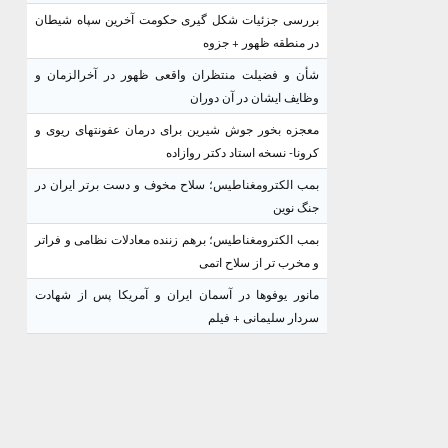
بررسی جزئیات شکل گیری حکومت آخرین سپاه شیطان
در منطقه ظهور + جزوه
شأن و فضیلت منتظران واقعی ظهور در آخرالزمان و
وظایف ایشان در آن دوران
معجزه بخور جوش شیرین برای درمان عفونتهای ریوی و
کرونا- نسخه استاد دکتر روازاده
بمب الکترومغناطیس؛ سلاح مخوف و دست برتر ایران در
جنگ نوین
بمب الکترومغناطیس؛ برهم زننده معادلات نظامی و فراتر
و مخرب تر از سلاح اتمی
مانور یوفوها در آسمان ایران و آمریکا پس از شهادت
سردار سلیمانی + فیلم