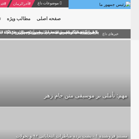
موضوعات داغ
#
آخرالزمان
#
قدر
صفحه اصلی
مطالب ویژه
ت
منشور گفتمان امام و انقلاب - 7 /بخش دوم : شرح پیام ۱۰ خرداد ۱۳۶۹ امام خامنه ای/ فصل پنجم: حفظ عزّت و کرامت انقلابی
پیام نوروزی امام خامنه ای به مناسبت آغاز سال ۱۴۰۰
دلایل اهمیت سیزدهمین انتخابات ریاست جمهوری از نگاه ام
بیانات امام خامنه ای در سخنرانی نوروزی خطاب به ملت ای
بازخوانی افشاگری سپهبد محمود منصور افسر ارشد اطلاعات
خبرهای داغ
مهم: تأملی بر موسیقی متن جام زهر
مستند فروشنده 1 - پشت پرده مناظرات انتخاباتی ۹۲ و تحولات