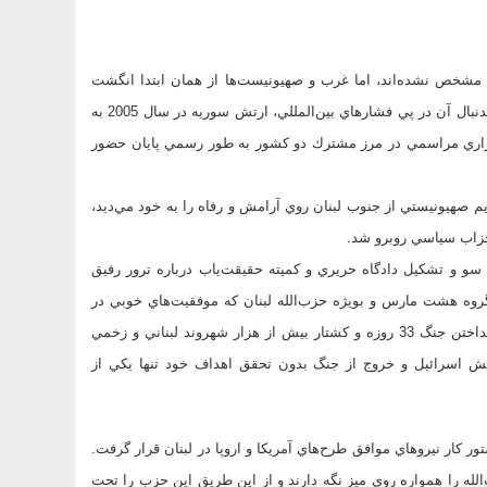
 مشخص نشده‌اند، اما غرب و صهيونيست‌ها از همان ابتدا انگشت
اتهام خود را به سوي مقامات ارشد سوريه و حزب‌الله لبنان نشانه رفتند و بدنبال آن در پي فشارهاي بين‌المللي، ارتش سوريه در سال 2005 به
رگزاري مراسمي در مرز مشترك دو كشور به طور رسمي پايان حضور
يم صهيونيستي از جنوب لبنان روي آرامش و رفاه را به خود مي‌ديد،
حزاب سياسي روبرو شد.
 سو و تشكيل دادگاه حريري و كميته حقيقت‌ياب درباره ترور رفيق
گروه هشت مارس و بويژه حزب‌الله لبنان كه موفقيت‌هاي خوبي در
سال‌هاي اخير به دست آورده بود، كليد زده شد، برنامه كاملي كه به راه انداختن جنگ 33 روزه و كشتار بيش از هزار شهروند لبناني و زخمي
 و رسوايي ارتش اسرائيل و خروج از جنگ بدون تحقق اهداف خود تنها يكي از
ر كار نيروهاي موافق طرح‌هاي آمريكا و اروپا در لبنان قرار گرفت.
‌الله را همواره روي ميز نگه دارند و از اين طريق اين حزب را تحت