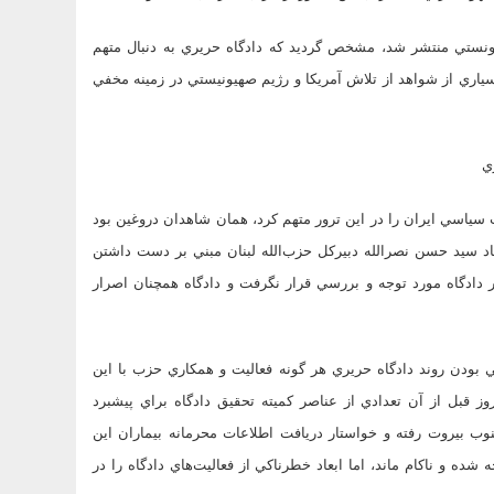
يونستي منتشر شد، مشخص گرديد كه دادگاه حريري به دنبال متهم
سياري از شواهد از تلاش آمريكا و رژيم صهيونيستي در زمينه مخفي
ي
 سياسي ايران را در اين ترور متهم كرد، همان شاهدان دروغين بود
اد سيد حسن نصرالله دبيركل حزب‌الله لبنان مبني بر دست داشتن
 دادگاه مورد توجه و بررسي قرار نگرفت و دادگاه همچنان اصرار
بودن روند دادگاه حريري هر گونه فعاليت و همكاري حزب با اين
وز قبل از آن تعدادي از عناصر كميته تحقيق دادگاه براي پيشبرد
 بيروت رفته و خواستار دريافت اطلاعات محرمانه بيماران اين
ه و ناكام ماند، اما ابعاد خطرناكي از فعاليت‌هاي دادگاه را در