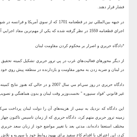
فشار قرار دهند.
در جبهه بين‌المللي نيز در قطعنامه 1701 كه از 
اجراي قطعنامه 1559 در نظر گرفته شده كه يكي از مهم‌ترين مفاد اجرايي آن متعلق به خلع سلاح گروههاي شبه نظامي در لبنان است.
*دادگاه حريري و اصرار بر محكوم كردن مقاومت لبنان
از ديگر محورهاي فعاليت‌هاي غرب در پي ترور حريري تشكيل كميته تحقيق و
در لبنان و ضربه زدن به محور مقاومت و بازدارنده در منطقه پيش روي خود 
دادگاه حريري در روز سي‌ام مي سال 2007 و 
غير قانوني "فواد سنيوره " نخست‌وزير وقت لبنان و بدون هماهنگي و تصويب 
اين دادگاه كه نزديك به نيمي از هزينه‌هاي آن را دولت لبنان پرداخت مي‌
زمينه ترور حريري متهم كرد، دادگاه حريري كه از زمان تاسيس تاكنون چهار
مختلف استعفا داده‌اند، مدتي بعد با تغيير مواضع خود از زبان سعد حريري 
كرد، اين اعتراف با اقدام كاخ سفيد براي بهبود روابط خود با سوريه و تلاش