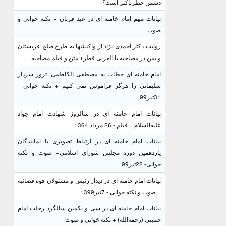
دشمن خطرناکتر است؟
بیانات مهم امام خامنه ای در عید قربان + نکته خوانی و
صوت
روایت دکتر احمدی نژاد از واکنشها به طرح صلح عربستان
و یمن در مصاحبه با العربی قطر+ متن و فیلم مصاحبه
امام خامنه ای خطاب به مصطفی الکاظمی: ترور سردار
سلیمانی را هرگز فراموش نمی کنیم + نکته خوانی -
31تیر99
بیانات امام خامنه ای در سالروز شهادت امام جواد
علیه‌السلام + فیلم - 26 مرداد 1364
بیانات امام خامنه ای در ارتباط تصویری با نمایندگان
یازدهمین دوره مجلس شورای اسلامی+ صوت و نکته
خوانی- 22تیر99
بیانات امام خامنه ای در دیدار رئیس و مسئولان قوه قضائیه
+ صوت و نکته خوانی - 7تیر1399
بیانات امام خامنه ای در سی و یکمین سالگرد رحلت امام
خمینی (رحمه‌الله) + نکته خوانی و صوت