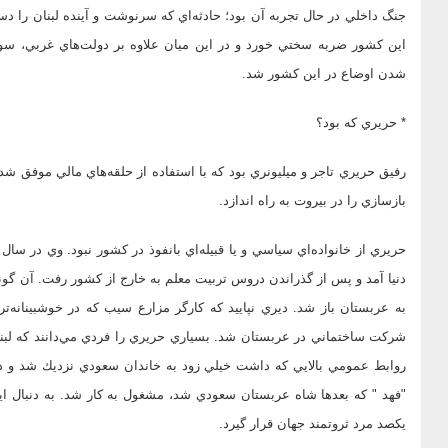
جنگ داخلي در حال تجربه آن بود؛ حادثه‌اي كه سرنوشت و‌ آينده لبنان را د
اين كشور ضربه سختي خورد و در اين ميان علاوه بر دولت‌هاي غربي، سوء ا
شدن اوضاع در اين كشور شد.
* حريري كه بود؟
رفيق حريري تاجر و ميليونري بود كه با استفاده از حلقه‌هاي مالي موفق 
بازسازي را در بيروت به راه اندازد.
دنيا آمد و پس از گذراندن دروس تربيت معلم به خارج از كشور رفت. آن گو
به عربستان باز شد. ديري نپاييد كه كارگر مزارع سيب كه در خوشبينانه‌
روابط عمومي بالايي كه داشت خيلي زود به خاندان سعودي نزديك شد و 
"فهد " كه بعدها شاه عربستان سعودي شد، مشغول به كار شد. به دنبال اين
يكصد مرد ثروتمند جهان قرار گيرد.