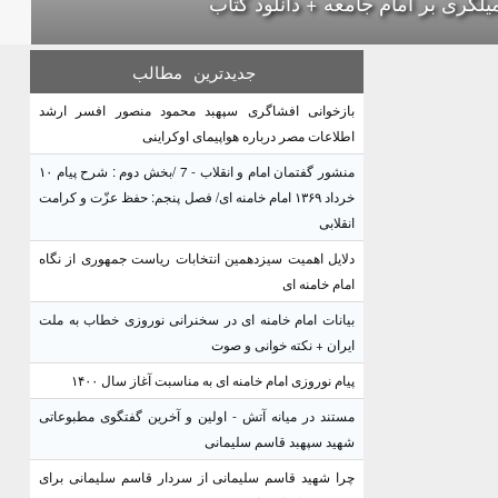
یلگری بر امام جامعه + دانلود کتاب
جدیدترین
مطالب
بازخوانی افشاگری سپهبد محمود منصور افسر ارشد
اطلاعات مصر درباره هواپیمای اوکراینی
منشور گفتمان امام و انقلاب - 7 /بخش دوم : شرح پیام ۱۰
خرداد ۱۳۶۹ امام خامنه ای/ فصل پنجم: حفظ عزّت و کرامت
انقلابی
دلایل اهمیت سیزدهمین انتخابات ریاست جمهوری از نگاه
امام خامنه ای
بیانات امام خامنه ای در سخنرانی نوروزی خطاب به ملت
ایران + نکته خوانی و صوت
پیام نوروزی امام خامنه ای به مناسبت آغاز سال ۱۴۰۰
مستند در میانه آتش - اولین و آخرین گفتگوی مطبوعاتی
شهید سپهبد قاسم سلیمانی
چرا شهید قاسم سلیمانی از سردار قاسم سلیمانی برای