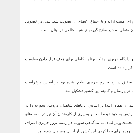
سوي آمريكا و فرانسه در شوراي امنيت ارائه و با اجماع اعضاي آن تصويب شد، بندي در خصوص
 دادگاه حريري بود كه برنامه كاملي براي هدف قرار دادن مقاومت
قرار داده است.
در حالي كه هنوز نتايج كميته تحقيق در زمينه ترور حريري اعلام نشده بود، بر اساس درخواست
در پارلمان و كابينه اين كشور تشكيل شد.
كند، از همان ابتدا بر اساس ادعاهاي شاهدان دروغين سوريه را در
 رئيس به خود ديده است و بسياري از كارمندان آن نيز در سمت‌هاي
نخست‌وزير لبنان به بي‌گناهي سوريه در زمينه ترور حريري اعتراف
 بيهوده براي جدا كردن اين كشور از ايران همزمان شده بود.