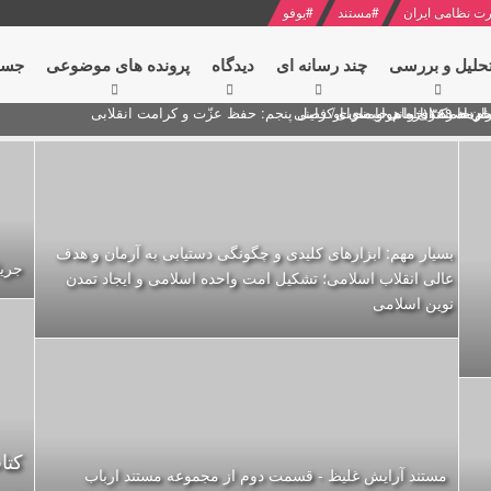
ت نظامی ایران
#
مستند
#
یوفو
حلیل و بررسی
چند رسانه ای
دیدگاه‌
پرونده های موضوعی
جست
ام خامنه ای
ران + نکته خوانی و صوت
 مصر درباره هواپیمای اوکراینی
بسیار مهم: ابزارهای کلیدی و چگونگی دستیابی به آرمان و هدف
جریان
عالی انقلاب اسلامی؛ تشکیل امت واحده‌ اسلامی و ایجاد تمدن
نوین اسلامی
کتا
مستند آرایش غلیظ - قسمت دوم از مجموعه مستند ارباب