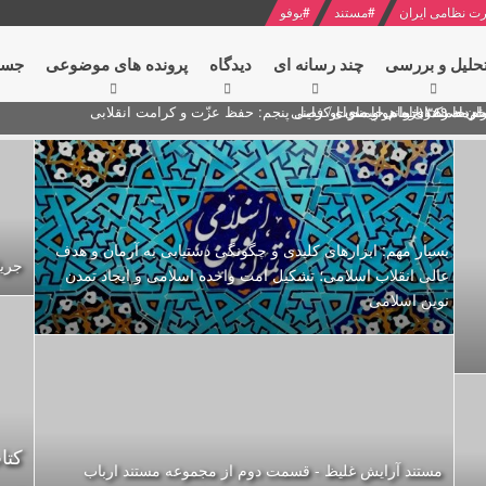
ت نظامی ایران
#
مستند
#
یوفو
حلیل و بررسی
چند رسانه ای
دیدگاه‌
پرونده های موضوعی
جست
ام خامنه ای
ران + نکته خوانی و صوت
 مصر درباره هواپیمای اوکراینی
بسیار مهم: ابزارهای کلیدی و چگونگی دستیابی به آرمان و هدف
جریان
عالی انقلاب اسلامی؛ تشکیل امت واحده‌ اسلامی و ایجاد تمدن
نوین اسلامی
کتا
مستند آرایش غلیظ - قسمت دوم از مجموعه مستند ارباب