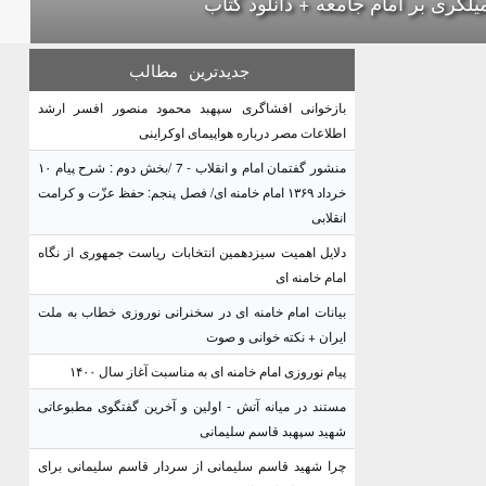
یلگری بر امام جامعه + دانلود کتاب
جدیدترین
مطالب
بازخوانی افشاگری سپهبد محمود منصور افسر ارشد
اطلاعات مصر درباره هواپیمای اوکراینی
منشور گفتمان امام و انقلاب - 7 /بخش دوم : شرح پیام ۱۰
خرداد ۱۳۶۹ امام خامنه ای/ فصل پنجم: حفظ عزّت و کرامت
انقلابی
دلایل اهمیت سیزدهمین انتخابات ریاست جمهوری از نگاه
امام خامنه ای
بیانات امام خامنه ای در سخنرانی نوروزی خطاب به ملت
ایران + نکته خوانی و صوت
پیام نوروزی امام خامنه ای به مناسبت آغاز سال ۱۴۰۰
مستند در میانه آتش - اولین و آخرین گفتگوی مطبوعاتی
شهید سپهبد قاسم سلیمانی
چرا شهید قاسم سلیمانی از سردار قاسم سلیمانی برای