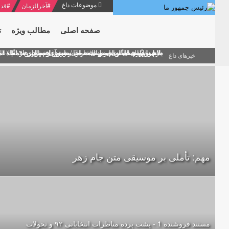
موضوعات داغ
#
آخرالزمان
#
قدر
صفحه اصلی
مطالب ویژه
ت
منشور گفتمان امام و انقلاب - 7 /بخش دوم : شرح پیام ۱۰ خرداد ۱۳۶۹ امام خامنه ای/ فصل پنجم: حفظ عزّت و کرامت انقلابی
پیام نوروزی امام خامنه ای به مناسبت آغاز سال ۱۴۰۰
دلایل اهمیت سیزدهمین انتخابات ریاست جمهوری از نگاه ام
بیانات امام خامنه ای در سخنرانی نوروزی خطاب به ملت ای
بازخوانی افشاگری سپهبد محمود منصور افسر ارشد اطلاعات
خبرهای داغ
مهم: تأملی بر موسیقی متن جام زهر
مستند فروشنده 1 - پشت پرده مناظرات انتخاباتی ۹۲ و تحولات