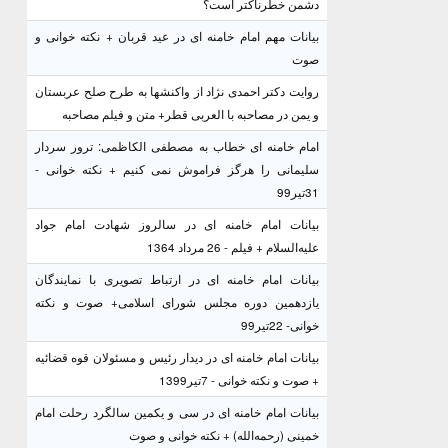
دشمن خطرناکتر است؟
بیانات مهم امام خامنه ای در عید قربان + نکته خوانی و
صوت
روایت دکتر احمدی نژاد از واکنشها به طرح صلح عربستان
و یمن در مصاحبه با العربی قطر+ متن و فیلم مصاحبه
امام خامنه ای خطاب به مصطفی الکاظمی: ترور سردار
سلیمانی را هرگز فراموش نمی کنیم + نکته خوانی -
31تیر99
بیانات امام خامنه ای در سالروز شهادت امام جواد
علیه‌السلام + فیلم - 26 مرداد 1364
بیانات امام خامنه ای در ارتباط تصویری با نمایندگان
یازدهمین دوره مجلس شورای اسلامی+ صوت و نکته
خوانی- 22تیر99
بیانات امام خامنه ای در دیدار رئیس و مسئولان قوه قضائیه
+ صوت و نکته خوانی - 7تیر1399
بیانات امام خامنه ای در سی و یکمین سالگرد رحلت امام
خمینی (رحمه‌الله) + نکته خوانی و صوت