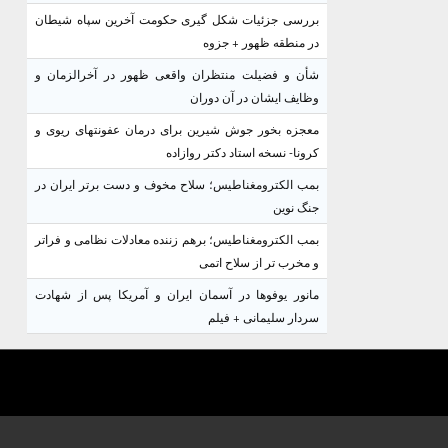
بررسی جزئیات شکل گیری حکومت آخرین سپاه شیطان
در منطقه ظهور + جزوه
شأن و فضیلت منتظران واقعی ظهور در آخرالزمان و
وظایف ایشان در آن دوران
معجزه بخور جوش شیرین برای درمان عفونتهای ریوی و
کرونا- نسخه استاد دکتر روازاده
بمب الکترومغناطیس؛ سلاح مخوف و دست برتر ایران در
جنگ نوین
بمب الکترومغناطیس؛ برهم زننده معادلات نظامی و فراتر
و مخرب تر از سلاح اتمی
مانور یوفوها در آسمان ایران و آمریکا پس از شهادت
سردار سلیمانی + فیلم