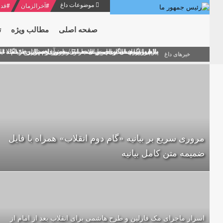
موضوعات داغ
#
آخرالزمان
#
قدر
صفحه اصلی
مطالب ویژه
ت
منشور گفتمان امام و انقلاب - 7 /بخش دوم : شرح پیام ۱۰ خرداد ۱۳۶۹ امام خامنه ای/ فصل پنجم: حفظ عزّت و کرامت انقلابی
پیام نوروزی امام خامنه ای به مناسبت آغاز سال ۱۴۰۰
دلایل اهمیت سیزدهمین انتخابات ریاست جمهوری از نگاه ام
بیانات امام خامنه ای در سخنرانی نوروزی خطاب به ملت ای
بازخوانی افشاگری سپهبد محمود منصور افسر ارشد اطلاعات
خبرهای داغ
مروری سریع بر بیانیه «گام دوم انقلاب» همراه با فایل
ضمیمه متن کامل بیانیه
اسرار ماجرای مک فارلین و طرح هاشمی برای انقلاب بعد از امام از