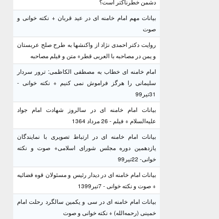
دشمن خطرناکتر است؟
بیانات مهم امام خامنه ای در عید قربان + نکته خوانی و
صوت
روایت دکتر احمدی نژاد از واکنشها به طرح صلح عربستان
و یمن در مصاحبه با العربی قطر+ متن و فیلم مصاحبه
امام خامنه ای خطاب به مصطفی الکاظمی: ترور سردار
سلیمانی را هرگز فراموش نمی کنیم + نکته خوانی -
31تیر99
بیانات امام خامنه ای در سالروز شهادت امام جواد
علیه‌السلام + فیلم - 26 مرداد 1364
بیانات امام خامنه ای در ارتباط تصویری با نمایندگان
یازدهمین دوره مجلس شورای اسلامی+ صوت و نکته
خوانی- 22تیر99
بیانات امام خامنه ای در دیدار رئیس و مسئولان قوه قضائیه
+ صوت و نکته خوانی - 7تیر1399
بیانات امام خامنه ای در سی و یکمین سالگرد رحلت امام
خمینی (رحمه‌الله) + نکته خوانی و صوت