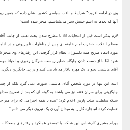
وی در ادامه افزود:" شرایط و بافت سیاسی کشور نشان داده که همین رویه
آنها که بعدها به اسم جنبش سبز می‌شناسیم، منجر شده است"
لازم بذکر است قبل از انتخابات 88 با مطرح شدن ب
معظم انقلاب، حضرت امام خامنه ای پس از مناظرات تلویزیونی و در اد
مورد انتقاد صریح همه دلسوزان نظام قرار گرفت، این رفتارهای وی منجر ش
آقای هاشمی بعنوان یک مهره ناکارآمد یاد می کنند و در پی جایگزین دیگری 
البته این تنها در مورد شخص آقای هاشمی صورت نمی گیرد بلکه از چند
جایگزینی برای سران فتنه نیز می باشند به گونه ای که بعد از تصریح صدا
شبکه سلطنت طلب پارس اعلام کرد: "بنده با همه احترامی که برای میر ح
حمایت کرده ام،چاره کار را به میدان آوردن یک نیروی دیگر می دانم."
بهرام مشیری کارشناس این شبکه، با تمسخر عملکرد و رفتارهای مضحکانه ف