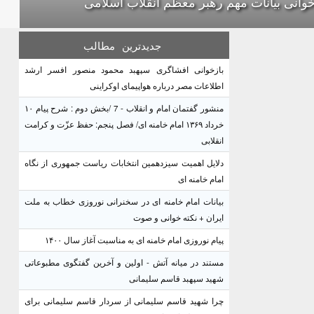
خوانی بیانات مهم رهبر معظم انقلاب اسلامی
جدیدترین
مطالب
بازخوانی افشاگری سپهبد محمود منصور افسر ارشد
اطلاعات مصر درباره هواپیمای اوکراینی
منشور گفتمان امام و انقلاب - 7 /بخش دوم : شرح پیام ۱۰
خرداد ۱۳۶۹ امام خامنه ای/ فصل پنجم: حفظ عزّت و کرامت
انقلابی
دلایل اهمیت سیزدهمین انتخابات ریاست جمهوری از نگاه
امام خامنه ای
بیانات امام خامنه ای در سخنرانی نوروزی خطاب به ملت
ایران + نکته خوانی و صوت
پیام نوروزی امام خامنه ای به مناسبت آغاز سال ۱۴۰۰
مستند در میانه آتش - اولین و آخرین گفتگوی مطبوعاتی
شهید سپهبد قاسم سلیمانی
چرا شهید قاسم سلیمانی از سردار قاسم سلیمانی برای