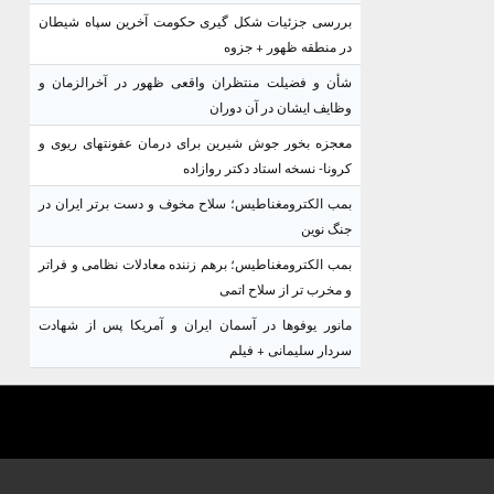
بررسی جزئیات شکل گیری حکومت آخرین سپاه شیطان
در منطقه ظهور + جزوه
شأن و فضیلت منتظران واقعی ظهور در آخرالزمان و
وظایف ایشان در آن دوران
معجزه بخور جوش شیرین برای درمان عفونتهای ریوی و
کرونا- نسخه استاد دکتر روازاده
بمب الکترومغناطیس؛ سلاح مخوف و دست برتر ایران در
جنگ نوین
بمب الکترومغناطیس؛ برهم زننده معادلات نظامی و فراتر
و مخرب تر از سلاح اتمی
مانور یوفوها در آسمان ایران و آمریکا پس از شهادت
سردار سلیمانی + فیلم