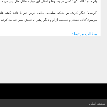
بام ها و " الله اکبر" گفتن در پستوها و امثال این نوع مسائل،مثل این می ماند که با تفنگ کالیبر 22 بخو
"ارسی" دیگر کارشناس شبکه سلطنت طلب پارس نیز با تائید گفته های"
موسوی"قائل هستم و همیشه از او و دیگر رهبران جنبش سبز حمایت کرده ام،
مطالب مرتبط:
صفحه اصلی