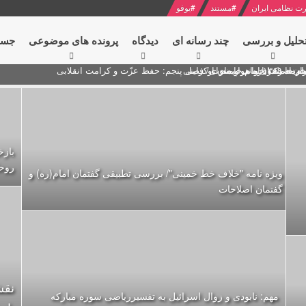
ت نظامی ایران
#
مستند
#
یوفو
حلیل و بررسی
چند رسانه ای
دیدگاه‌
پرونده های موضوعی
جست
ام خامنه ای
ران + نکته خوانی و صوت
 مصر درباره هواپیمای اوکراینی
بازخ
روحا
ویژه نامه "خلاف خط خمینی"/ بررسی تطبیقی گفتمان امام(ره) و
گفتمان اصلاحات
نقش
مهم: نابودی و زوال اسرائیل به تفسیرریاضی سوره مبارکه