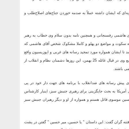
‌ای که ایشان داشته عملاً به صدمه خوردن جناح‌های اصلاح‌طلب و
حث تقلب از جانب آقای هاشمی رفسنجانی و همچنین نامه بدون سلام وی خطاب به رهبر
امه سکوت و مواضع دو پهلو و کاملا مشکوک شخص آقای هاشمی که
د تا ایشان همواره مورد تمجید رسانه های غربی و اپوزیسیون واقع
شود امّا با از دست دادن جایگاه خطیر ریاست خبرگان رهبری و احیانا موضع وی در قبال غائله 25 بهمن، این روزها دشمنان نظام و انقلاب از
می باشند.
ی پیش رسانه های ضدانقلاب با برنامه های جهت دار خود در پی
ی آمریکا به بحث جایگزینی برای رهبری جنبش سبز، اینبار کارشناس
سین موسوی قائل هستم و همواره از او و دیگر رهبران جنبش سبز
تنه گران گفت: این داستان " یا حسین، میر حسین " گفتن در پشت