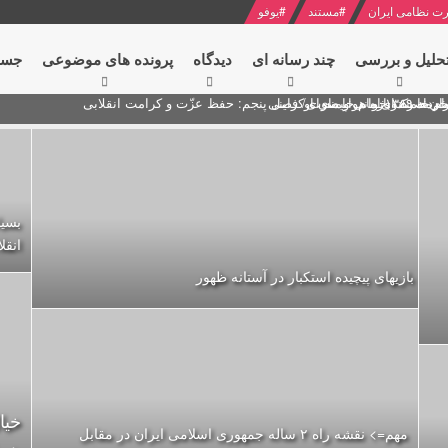
ت نظامی ایران
#
مستند
#
یوفو
حلیل و بررسی
چند رسانه ای
دیدگاه‌
پرونده های موضوعی
جست
ام خامنه ای
ران + نکته خوانی و صوت
 مصر درباره هواپیمای اوکراینی
بسیا
انقل
بازیهای پیچیده استکبار در آستانه ظهور
خیا
مهم=> نقشه راه ۲ ساله جمهوری اسلامی ایران در مقابل