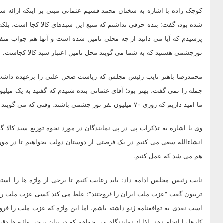
کوچک زاده با اشاره به سخنان محمد قسیم عثمانی مبنی بر اینکه ارائه سب
شده بود، گفت: بنده حرفی نداشتم که منبع این سبدهای کالا کجا است، بل
پرسیدم که آیا می دانید از چه محلی تامین شده است و آنها هم جواب منفی 
نورچشمی هستید که به شما می گویند محل تامین اعتبار سبد کالا کجاست.
محمدرضا باهنر نایب رئیس مجلس که ریاست صحن علنی را برعهده داشت د
جمله را نمی گفت، بهتر بود؛ آقای عثمانی بنده شنیدم که گفتید به یک میل
ما امید داریم که روزی ۷۰ میلیون نفر نور چشمی باشند. وقتی که می گویند نور چشمی یعنی ۱۰ تا ۵۰ نفر نه اینکه یک یا ۲ و ۳ میلیون نفر.
وی با اشاره به تذکرات پی در پی نمایندگان در مورد نحوه توزیع سبد کالا گ
انشاءالله سعی می کنیم در یک فرصتی از دوستان دولت بخواهیم تا در مورد 
هم می شد که عمل کنیم.
نایب رئیس مجلس ادامه داد: باید رعایت کنیم تا برخی از واژه ها را ا
تریبون گفت "عزت ملت ایران را فروختند"؛ غلط می کند کسی عزت ملت ر
است نقدی به توافقنامه ژنو داشته باشم، اما این واژه که عزت ملت را 
کارها را انجام دهد. لذا از نمایندگان می خواهم که در بیان برخی واژه ها دقت