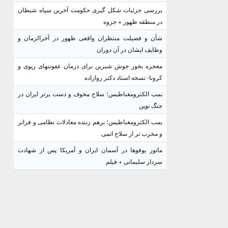
بررسی جزئیات شکل گیری حکومت آخرین سپاه شیطان
در منطقه ظهور + جزوه
شأن و فضیلت منتظران واقعی ظهور در آخرالزمان و
وظایف ایشان در آن دوران
معجزه بخور جوش شیرین برای درمان عفونتهای ریوی و
کرونا- نسخه استاد دکتر روازاده
بمب الکترومغناطیس؛ سلاح مخوف و دست برتر ایران در
جنگ نوین
بمب الکترومغناطیس؛ برهم زننده معادلات نظامی و فراتر
و مخرب تر از سلاح اتمی
مانور یوفوها در آسمان ایران و آمریکا پس از شهادت
سردار سلیمانی + فیلم