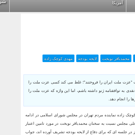
شرا
آمریکا
محمدباقر نوبخت
لایحه بودجه
مهدی کوچک زاده
 "عزت ملت ایران را فروختند"؛ غلط می کند کسی عزت ملت را
 به توافقنامه ژنو داشته باشم، اما این واژه که عزت ملت را
 را انجام دهد.
کوچک زاده نماینده مردم تهران در مجلس شورای اسلامی در ادامه
ارلمان در تذکری با استناد به ماده ۷۹ آیین نامه داخلی مجلس نسبت به سخنان محمدباقر نوبخت در مورد تامین اعتبار
در جلسه ای که برای دفاع از لایحه بودجه تشریف آورده اند، جواب