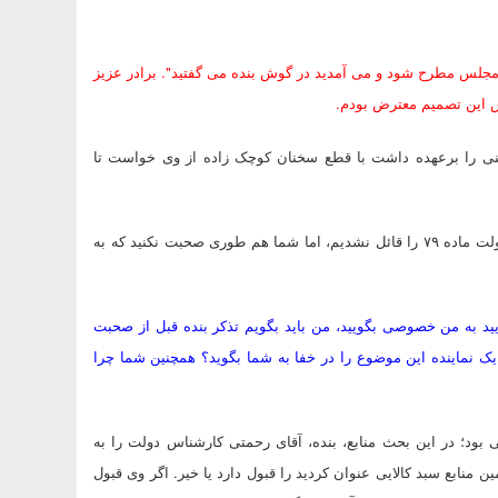
ن مجلس مطرح شود و می آمدید در گوش بنده می گفتید". برادر عزیز
ش این تصمیم معترض بودم.
ی را برعهده داشت با قطع سخنان کوچک زاده از وی خواست تا
وی افزود: درست است که ما در آیین نامه داخلی مجلس برای نمایندگان دولت ماده ۷۹ را قائل نشدیم، اما شما هم طوری صحبت نکنید که به
ید به من خصوصی بگویید، من باید بگویم تذکر بنده قبل از صحبت
 نماینده این موضوع را در خفا به شما بگوید؟ همچنین شما چرا
ی بود؛ در این بحث منابع، بنده، آقای رحمتی کارشناس دولت را به
ن منابع سبد کالایی عنوان کردید را قبول دارد یا خیر. اگر وی قبول