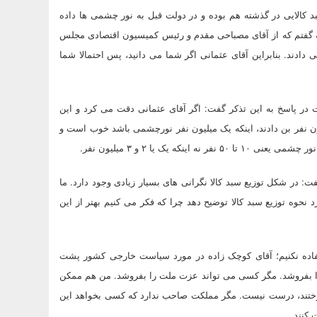
د کالایی در گذشته هم بوده و در دولت قبل به نور چشمی ها داده
که گفتم که از آقای مصباحی مقدم و رئیس کمیسیون اقتصادی مجلس
دادند. بنابراین آقای عثمانی اگر شما می دانید، پس احتمالا شما
ر پاسخ به این تذکر گفت: اگر آقای عثمانی دقت می کرد و این
یون نفر بن دادند، اینکه یک میلیون نفر نورچشمی باشد خوب است و
فت: در شکل توزیع سبد کالا نگرانی های بسیار زیادی وجود دارد. ما
نحوه توزیع سبد کالا توضیح دهد چرا که فکر می کنیم بهتر از این
ستفاده نکنیم؛ آقای کوچک زاده در مورد سیاست خارجی کشور پشت
ا بفروشد. مگر کسی می تواند عزت ملت را بفروشد. من هم ممکن
فروختند، درست نیست. مگر مملکت صاحب ندارد که کسی بخواهد این
 کنند.