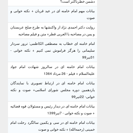
دشمن خطرناکتر است؟
بیانات مهم امام خامنه ای در عید قربان + نکته خوانی و
صوت
روایت دکتر احمدی نژاد از واکنشها به طرح صلح عربستان
و یمن در مصاحبه با العربی قطر+ متن و فیلم مصاحبه
امام خامنه ای خطاب به مصطفی الکاظمی: ترور سردار
سلیمانی را هرگز فراموش نمی کنیم + نکته خوانی -
31تیر99
بیانات امام خامنه ای در سالروز شهادت امام جواد
علیه‌السلام + فیلم - 26 مرداد 1364
بیانات امام خامنه ای در ارتباط تصویری با نمایندگان
یازدهمین دوره مجلس شورای اسلامی+ صوت و نکته
خوانی- 22تیر99
بیانات امام خامنه ای در دیدار رئیس و مسئولان قوه قضائیه
+ صوت و نکته خوانی - 7تیر1399
بیانات امام خامنه ای در سی و یکمین سالگرد رحلت امام
خمینی (رحمه‌الله) + نکته خوانی و صوت