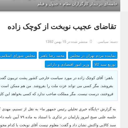
خامنه‌ای در دیدار کارگزاران نظام + جدول و فیلم
تقاضای عجیب نوبخت از کوچک زاده
دسته:
سیاسی
منتشر شده در 15 بهمن 1392
نماینده مردم تهران در مجلس
محمد رضا باهنر
مجلس شورای اسلامی
توزیع سبد کالا
وزیر امور اقتصادی و دارائی
باهنر: آقای کوچک زاده در مورد سیاست خارجی کشور پشت تریبون گفت
بفروشد. مگر کسی می تواند عزت ملت را بفروشد. من هم ممکن است نقدی
فروختند، درست نیست. مگر مملکت صاحب ندارد که کسی بخواهد این کارها
به گزارش «پايگاه خبري تحليلي رئيس جمهور ما» به نقل از تسنیم، مهدی 
جلسه علنی صبح امروز پ
سبد کالایی واکنش نشان داد و گفت: معلوم نیست آقای نوبخت با کدام مجوز 