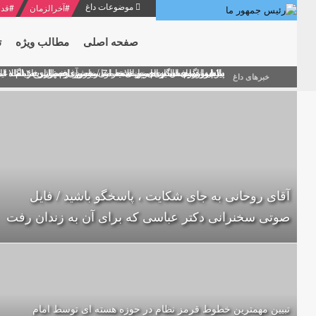
موضوعات داغ
#
آخرالزمان
#
قدر
صفحه اصلی
مطالب ویژه
ت
منشور گفتمان امام و انقلاب - 7 /بخش دوم : شرح پیام ۱۰ خرداد ۱۳۶۹ امام خامنه ای/ فصل پنجم: حفظ عزّت و کرامت انقلابی
پیام نوروزی امام خامنه ای به مناسبت آغاز سال ۱۴۰۰
دلایل اهمیت سیزدهمین انتخابات ریاست جمهوری از نگاه ام
بیانات امام خامنه ای در سخنرانی نوروزی خطاب به ملت ای
بازخوانی افشاگری سپهبد محمود منصور افسر ارشد اطلاعات
خبرهای داغ
آقای روحانی به جای شکایت ، پاسخگو باشید / فایل
صوتی سخنرانی دکتر عباسی که برای آن به زندان رفت
تبیین مهمترین خطوط قرمز نظام در حوزه هسته ای توسط امام