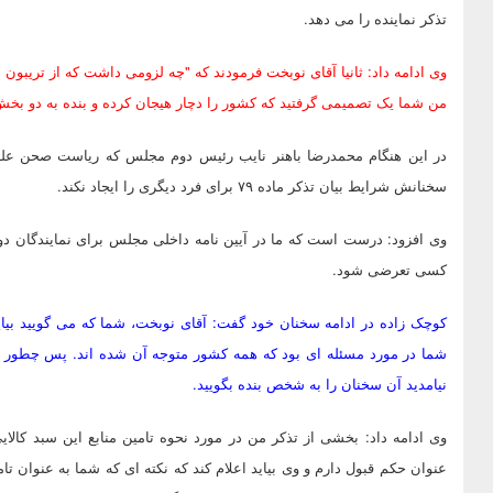
تذکر نماینده را می دهد.
وی ادامه داد: ثانیا آقای نوبخت فرمودند که "چه لزومی داشت که از تریبو
من شما یک تصمیمی گرفتید که کشور را دچار هیجان کرده و بنده به دو بخ
در این هنگام محمدرضا باهنر نایب رئیس دوم مجلس که ریاست صحن علن
سخنانش شرایط بیان تذکر ماده ۷۹ برای فرد دیگری را ایجاد نکند.
کسی تعرضی شود.
کوچک زاده در ادامه سخنان خود گفت: آقای نوبخت، شما که می گویید بیای
شما در مورد مسئله ای بود که همه کشور متوجه آن شده اند. پس چطور یک
نیامدید آن سخنان را به شخص بنده بگویید.
وی ادامه داد: بخشی از تذکر من در مورد نحوه تامین منابع این سبد کالای
عنوان حکم قبول دارم و وی بیاید اعلام کند که نکته ای که شما به عنوان تامی