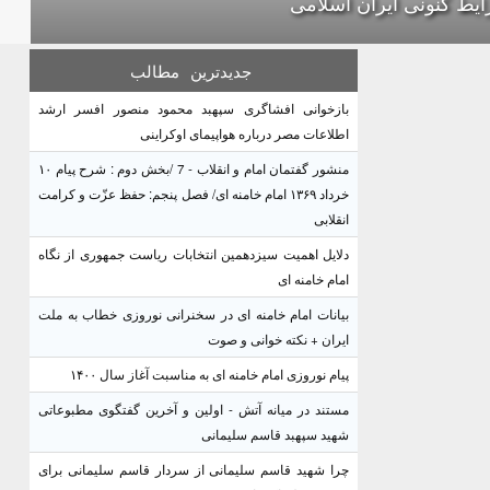
یط کنونی ایران اسلامی
جدیدترین
مطالب
بازخوانی افشاگری سپهبد محمود منصور افسر ارشد
اطلاعات مصر درباره هواپیمای اوکراینی
منشور گفتمان امام و انقلاب - 7 /بخش دوم : شرح پیام ۱۰
خرداد ۱۳۶۹ امام خامنه ای/ فصل پنجم: حفظ عزّت و کرامت
انقلابی
دلایل اهمیت سیزدهمین انتخابات ریاست جمهوری از نگاه
امام خامنه ای
بیانات امام خامنه ای در سخنرانی نوروزی خطاب به ملت
ایران + نکته خوانی و صوت
پیام نوروزی امام خامنه ای به مناسبت آغاز سال ۱۴۰۰
مستند در میانه آتش - اولین و آخرین گفتگوی مطبوعاتی
شهید سپهبد قاسم سلیمانی
چرا شهید قاسم سلیمانی از سردار قاسم سلیمانی برای