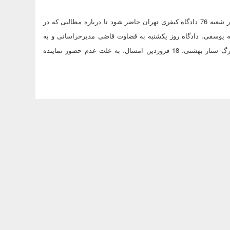
وکیل تقوی فرد همچنین گفت: موکل بنده روز یکشنبه دوم تیرماه نیز باید در شعبه 76 دادگاه کیفری تهران حاضر شود تا درباره مطالبی که در
 یوسفی، دادگاه روز یکشنبه به قضاوت قاضی مدیرخراسانی و به
صورت علنی ساعت 10 صبح برگزار می شود. جلسه قبلی دادگاه منتقد مرگ ستار بهشتی، 18 فروردین امسال، به علت عدم حضور نماینده