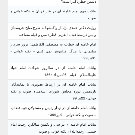
دشمن خطرناکتر است؟
بیانات مهم امام خامنه ای در عید قربان + نکته خوانی و
صوت
روایت دکتر احمدی نژاد از واکنشها به طرح صلح عربستان
و یمن در مصاحبه با العربی قطر+ متن و فیلم مصاحبه
امام خامنه ای خطاب به مصطفی الکاظمی: ترور سردار
سلیمانی را هرگز فراموش نمی کنیم + نکته خوانی -
31تیر99
بیانات امام خامنه ای در سالروز شهادت امام جواد
علیه‌السلام + فیلم - 26 مرداد 1364
بیانات امام خامنه ای در ارتباط تصویری با نمایندگان
یازدهمین دوره مجلس شورای اسلامی+ صوت و نکته
خوانی- 22تیر99
بیانات امام خامنه ای در دیدار رئیس و مسئولان قوه قضائیه
+ صوت و نکته خوانی - 7تیر1399
بیانات امام خامنه ای در سی و یکمین سالگرد رحلت امام
خمینی (رحمه‌الله) + نکته خوانی و صوت