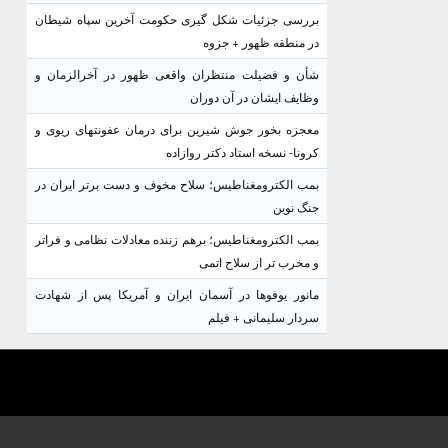
بررسی جزئیات شکل گیری حکومت آخرین سپاه شیطان
در منطقه ظهور + جزوه
شأن و فضیلت منتظران واقعی ظهور در آخرالزمان و
وظایف ایشان در آن دوران
معجزه بخور جوش شیرین برای درمان عفونتهای ریوی و
کرونا- نسخه استاد دکتر روازاده
بمب الکترومغناطیس؛ سلاح مخوف و دست برتر ایران در
جنگ نوین
بمب الکترومغناطیس؛ برهم زننده معادلات نظامی و فراتر
و مخرب تر از سلاح اتمی
مانور یوفوها در آسمان ایران و آمریکا پس از شهادت
سردار سلیمانی + فیلم