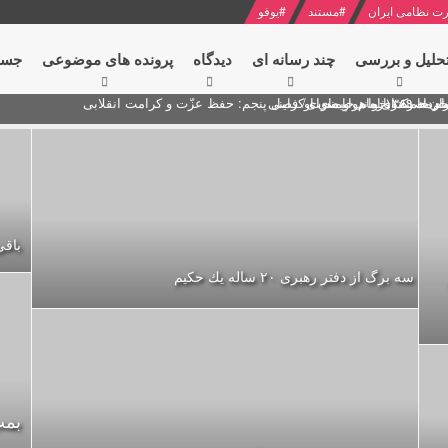
ت نظامی ایران
#
مستند
#
یوفو
حلیل و بررسی
چند رسانه ای
دیدگاه‌
پرونده های موضوعی
جست
ام خامنه ای
ران + نکته خوانی و صوت
 مصر درباره هواپیمای اوکراینی
باقي ماندن 5 
سه برگ از دفتر رهبرى ۲۰ ساله يك حكيم
بمب