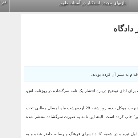
در 
بازیهای پیچیده استکبار در آستانه ظهور
 دادگاه
دام به نشر آن کرده بودند.
برای ادای توضیح درباره انتشار یک نامه سرگشاده در روزنامه اش،
افشین یوسفی، وکیل تقوی فرد ضمن اعلام این خبر گفت: روزنامه تحت مدیریت موکل بنده، روز شنبه 28 اردیبهشت ماه امسال مطلبی تحت
" چاپ کرده است. البته این نامه به صورت سرگشاده منتشر شده
وی افزود: در احضاریه ای که به ما رسیده است، موکل بنده باید روز شنبه اول تیرماه در شعبه 12 دادسرای فرهنگ و رسانه حاضر شده و به