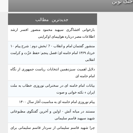
جنگ نوین
جدیدترین
مطالب
بازخوانی افشاگری سپهبد محمود منصور افسر ارشد
اطلاعات مصر درباره هواپیمای اوکراینی
منشور گفتمان امام و انقلاب - 7 /بخش دوم : شرح پیام ۱۰
خرداد ۱۳۶۹ امام خامنه ای/ فصل پنجم: حفظ عزّت و کرامت
انقلابی
دلایل اهمیت سیزدهمین انتخابات ریاست جمهوری از نگاه
امام خامنه ای
بیانات امام خامنه ای در سخنرانی نوروزی خطاب به ملت
ایران + نکته خوانی و صوت
پیام نوروزی امام خامنه ای به مناسبت آغاز سال ۱۴۰۰
مستند در میانه آتش - اولین و آخرین گفتگوی مطبوعاتی
شهید سپهبد قاسم سلیمانی
چرا شهید قاسم سلیمانی از سردار قاسم سلیمانی برای