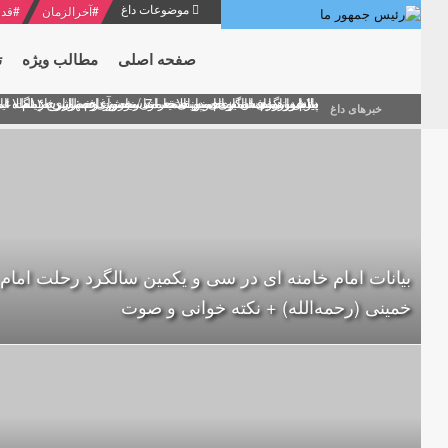
موضوعات داغ
#
آخرالزمان
#
قدر
صفحه اصلی
مطالب ویژه
ت
منشور گفتمان امام و انقلاب - 7 /بخش دوم : شرح پیام ۱۰ خرداد ۱۳۶۹ امام خامنه ای/ فصل پنجم: حفظ عزّت و کرامت انقلابی
پیام نوروزی امام خامنه ای به مناسبت آغاز سال ۱۴۰۰
دلایل اهمیت سیزدهمین انتخابات ریاست جمهوری از نگاه ام
بیانات امام خامنه ای در سخنرانی نوروزی خطاب به ملت ای
بازخوانی افشاگری سپهبد محمود منصور افسر ارشد اطلاعات
خبرهای داغ
بیانات امام خامنه ای در سی و یکمین سالگرد رحلت امام
خمینی (رحمه‌الله) + نکته خوانی و صوت