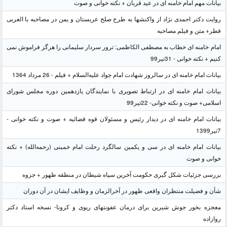
بیانات مهم امام خامنه ای در عید قربان + نکته خوانی و صوت
روایت دکتر احمدی نژاد از واکنشها به طرح صلح عربستان و یمن در مصاحبه با العربی
قطر+ متن و فیلم مصاحبه
امام خامنه ای خطاب به مصطفی الکاظمی: ترور سردار سلیمانی را هرگز فراموش نمی
کنیم + نکته خوانی - 31تیر99
بیانات امام خامنه ای در سالروز شهادت امام جواد علیه‌السلام + فیلم - 26 مرداد 1364
بیانات امام خامنه ای در ارتباط تصویری با نمایندگان یازدهمین دوره مجلس شورای
اسلامی+ صوت و نکته خوانی- 22تیر99
بیانات امام خامنه ای در دیدار رئیس و مسئولان قوه قضائیه + صوت و نکته خوانی -
7تیر1399
بیانات امام خامنه ای در سی و یکمین سالگرد رحلت امام خمینی (رحمه‌الله) + نکته
خوانی و صوت
بررسی جزئیات شکل گیری حکومت آخرین سپاه شیطان در منطقه ظهور + جزوه
شأن و فضیلت منتظران واقعی ظهور در آخرالزمان و وظایف ایشان در آن دوران
معجزه بخور جوش شیرین برای درمان عفونتهای ریوی و کرونا- نسخه استاد دکتر
روازاده