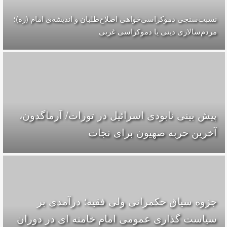
نسبت‌سنجی دموکراسی‌خواهی اصلاح‌طلبان و اندیشه‌ی امام (ره)؛
مردم‌سالاری دینی یا دموکراسی غربی
پیش بینی نابودی اسرائیل در تورات/ آرماگدون،
آخرین حربه صهیون برای نجات
جزوه سیاق حکمرانی ولی فقیه؛ درآمدی بر
سیاست گذاری عمومی امام خامنه ای در دوران