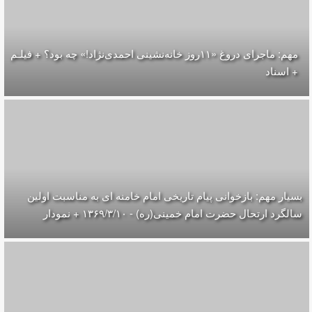
مهم: ماجرای دروغ «۱۱روز خانه‌نشینی احمدی‌نژاد!» چه بود؟ + فیلـم
+ اسناد
بسیار مهم: بازخوانی پیام تاریخی امام خامنه ای به مناسبت اولین
سالگرد ارتحال حضرت امام خمینی(ره) - ۱۳۶۹/۳/۱۰ + نمودار