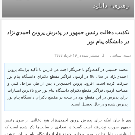
رهبری+ دانلود
تكذيب دخالت رئيس جمهور در پذيرش پروين احمدي‌نژاد
در دانشگاه پيام نور
دسته:
سیاسی
منتشر شده در 19 خرداد 1388
محمد حسيني در گفت‌وگو با خبرنگار اجتماعي فارس با تأكيد براينكه پروين
احمدي‌نژاد در سال 86 در آزمون فراگير مقطع دكتراي دانشگاه پيام نور
شركت كرده است، افزود: پروين احمدي‌نژاد پس از طي مراحل كتبي و
مصاحبه آزمون فراگير مقطع دكتراي دانشگاه پيام نور جزو بالاترين امتيازات
براي پذيرش در اين مقطع بود در نتيجه در مقطع دكتراي دانشگاه پيام نور
پذيرش شده و در حال تحصيل است.
وي با بيان اينكه براي پذيرش پروين احمدي‌نژاد هيچ دخالتي از سوي رئيس
جمهور صورت نپذيرفته است گفت: در تعدادي از سايت‌ها ذكر شده است كه
استادي به دليل ندادن نمره به خانم احمدي‌نژاد از دانشگاه پيام نور اخراج شده