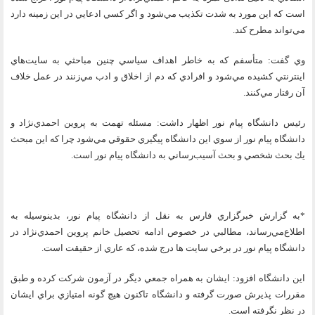
است كه اين مورد به شدت تكذيب مي‌شود و اگر كسي ادعايي در اين زمينه دارد
مي‌تواند مطرح كند.
وي گفت:‌ متأسفم كه به خاطر اهداف سياسي چنين مباحثي به سايت‌هاي
اينترنتي كشيده مي‌شود و افرادي كه دم از اخلاق و ادب مي‌زنند در عمل خلاف
آن رفتار مي‌كنند.
رئيس دانشگاه پيام نور اظهار داشت: مسئله تهمت به پروين احمدي‌نژاد و
دانشگاه پيام نور از سوي اين دانشگاه پيگيري حقوقي مي‌شود چرا كه اين مبحث
يك بحث شخصي و بحث آسيب‌رساني به دانشگاه پيام نور است.
*به گزارش خبرگزاري فارس به نقل از دانشگاه پيام نور، بدينوسيله به
اطلاع‌مي‌رساند، مطالبي در خصوص ادامه تحصيل خانم پروين احمدي‌نژاد در
دانشگاه پيام نور در برخي سايت ها درج شده، كه عاري از حقيقت است.
اين دانشگاه افزود: ايشان به همراه جمعي ديگر در آزمون شركت كرده و طبق
مقررات پذيرش صورت گرفته و دانشگاه تاكنون هيچ گونه امتيازي براي ايشان
در نظر نگرفته است.