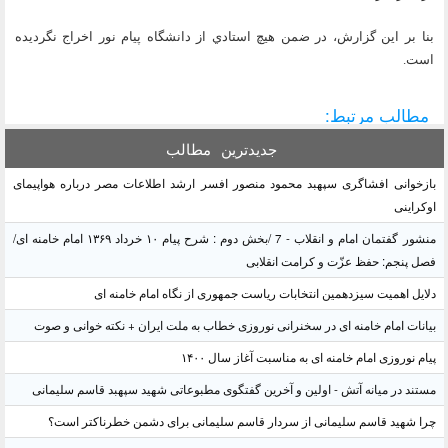
بنا بر اين گزارش، در ضمن هيچ استادي از دانشگاه پيام نور اخراج نگرديده
است.
مطالب مرتبط:
جدیدترین
مطالب
بازخوانی افشاگری سپهبد محمود منصور افسر ارشد اطلاعات مصر درباره هواپیمای
اوکراینی
منشور گفتمان امام و انقلاب - 7 /بخش دوم : شرح پیام ۱۰ خرداد ۱۳۶۹ امام خامنه ای/
فصل پنجم: حفظ عزّت و کرامت انقلابی
دلایل اهمیت سیزدهمین انتخابات ریاست جمهوری از نگاه امام خامنه ای
بیانات امام خامنه ای در سخنرانی نوروزی خطاب به ملت ایران + نکته خوانی و صوت
پیام نوروزی امام خامنه ای به مناسبت آغاز سال ۱۴۰۰
مستند در میانه آتش - اولین و آخرین گفتگوی مطبوعاتی شهید سپهبد قاسم سلیمانی
چرا شهید قاسم سلیمانی از سردار قاسم سلیمانی برای دشمن خطرناکتر است؟