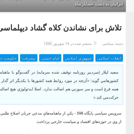
ایرانیان به دست خشایارشاه
تلاش برای نشاندن کلاه گشاد دیپلماس
دسته:
سیاسی
منتشر شده در 14 شهریور 1392
انقلاب اسلامی
جمهوري اسلامي
امام خمینی
پيشرفت
حكومت جه
سعيد ليلاز (سردبير روزنامه توقيف شده سرمايه) در گفت‌وگو با ماهنام
کشورها‌مي گويد: «آن‌چه در مورد روابط همه کشورها با يکديگر اثر گذار ا
همه فرع است و سر سوزني هم اصالت ندارد. اصلا ايدئولوژي هيچ اصالتي
حرکت‌مي کند.»
سرویس سیاسی پایگاه 598 - يکي از ماهنامه‌هاي مدعي جريا
از وي در حوزه‌هاي اقتصاد و سياست خارجي پرداخت.