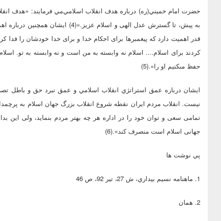
حضرت امام خميني(ره) درباره هدف انقلاب اسلامي‌مي فرمايند: «هدف انقل
به پيش، تا گسترش عدل الهى و اسلام عز
قدر اهميت دارد كه پيغمبرها براى احكام خدا و براى خدا خودشان را فدا كرد
كردند براى اسلام.... اسلام نه وابسته به من است و نه وابسته به تو. اسل
حفظ مى‏كنيم او را».(5)
ايشان درباره عمق استراتژي انقلاب اسلامي و عمق نبرد حق و باطل تصريح‌
نيست. انقلاب مردم ايران نقطه شروع انقلاب بزرگ جهان اسلام به پرچمد
تمامى سعى و توان خود را در اداره هر چه بهتر مردم بنمايد، ولى اين بد
جهانى اسلام است منصرف كند».(6)
پي نوشت ها
1. ماهنامه نسيم بيداري، ش 27، تير 92، ص 46
2. همان