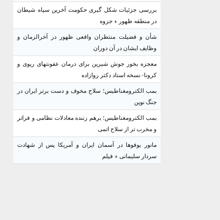
بررسی جزئیات شکل گیری حکومت آخرین سپاه شیطان
در منطقه ظهور + جزوه
شأن و فضیلت منتظران واقعی ظهور در آخرالزمان و
وظایف ایشان در آن دوران
معجزه بخور جوش شیرین برای درمان عفونتهای ریوی و
کرونا- نسخه استاد دکتر روازاده
بمب الکترومغناطیس؛ سلاح مخوف و دست برتر ایران در
جنگ نوین
بمب الکترومغناطیس؛ برهم زننده معادلات نظامی و فراتر
و مخرب تر از سلاح اتمی
مانور یوفوها در آسمان ایران و آمریکا پس از شهادت
سردار سلیمانی + فیلم