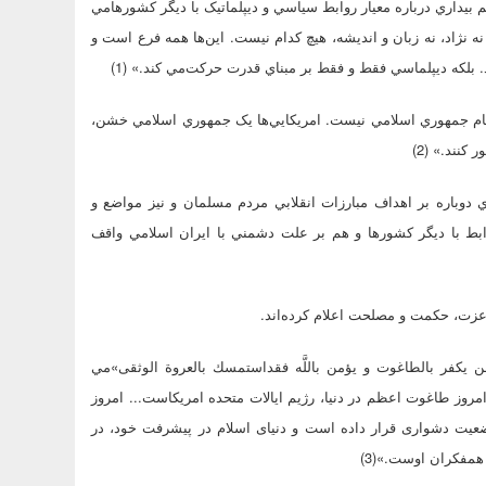
 بيداري درباره معيار روابط سياسي و ديپلماتيک با ديگر کشورها‌مي
نه نژاد، نه زبان و انديشه، هيچ کدام نيست. اين‌ها همه فرع است و
 بلکه ديپلماسي فقط و فقط بر مبناي قدرت حرکت‌مي کند.» (1)
ام جمهوري اسلامي نيست. امريکايي‌ها يک جمهوري اسلامي خشن،
نند.» (2)
ري دوباره بر اهداف مبارزات انقلابي مردم مسلمان و نيز مواضع و
روابط با ديگر کشورها و هم بر علت دشمني با ايران اسلامي واقف
عزت، حکمت و مصلحت اعلام‌ کرده‌اند.
فمن يكفر بالطاغوت و يؤمن باللَّه فقداستمسك بالعروة الوثقى»‌مي
. امروز طاغوت اعظم در دنيا، رژيم ايالات متحده امريكاست... امروز
وضعيت دشوارى قرار داده است و دنياى اسلام در پيشرفت خود، در
همفكران اوست.»(3)