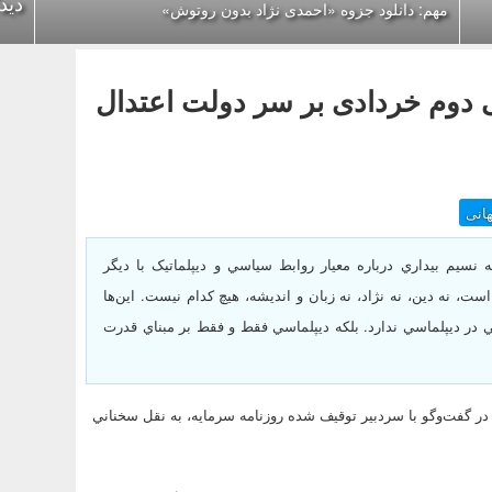
دید
مهم: دانلود جزوه «احمدی نژاد بدون روتوش»
ی دوم خردادی بر سر دولت اعتدال
انی
ه نسيم بيداري درباره معيار روابط سياسي و ديپلماتيک با ديگر
ست، نه دين، نه نژاد، نه زبان و انديشه، هيچ کدام نيست. اين‌ها
 در ديپلماسي ندارد. بلکه ديپلماسي فقط و فقط بر مبناي قدرت
ن اصلاح طلبي در گفت‌وگو با سردبير توقيف شده روزنامه سرمايه، به نقل سخناني