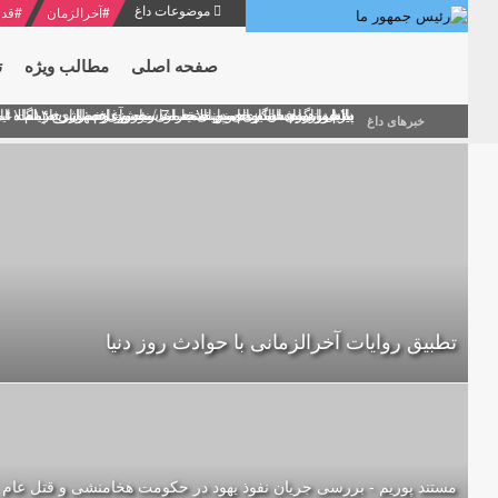
موضوعات داغ
#
آخرالزمان
#
قدر
صفحه اصلی
مطالب ویژه
ت
منشور گفتمان امام و انقلاب - 7 /بخش دوم : شرح پیام ۱۰ خرداد ۱۳۶۹ امام خامنه ای/ فصل پنجم: حفظ عزّت و کرامت انقلابی
پیام نوروزی امام خامنه ای به مناسبت آغاز سال ۱۴۰۰
دلایل اهمیت سیزدهمین انتخابات ریاست جمهوری از نگاه ام
بیانات امام خامنه ای در سخنرانی نوروزی خطاب به ملت ای
بازخوانی افشاگری سپهبد محمود منصور افسر ارشد اطلاعات
خبرهای داغ
تطبیق روایات آخرالزمانی با حوادث روز دنیا
مستند پوریم - بررسی جریان نفوذ یهود در حکومت هخامنشی و قتل عام