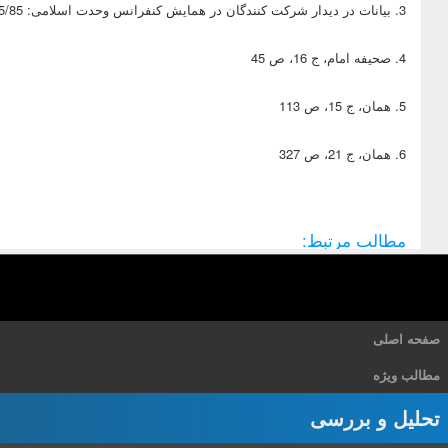
3. بيانات در ديدار شركت كنندگان در همايش كنفرانس وحدت اسلامى: 30/5/85.
4. صحيفه امام، ج ‏16، ص 45
5. همان، ج ‏15، ص 113
6. همان، ج ‏21، ص 327
مطالب مرتبط:
صفحه اصلی
مطالب ویژه
تحلیل و بررسی