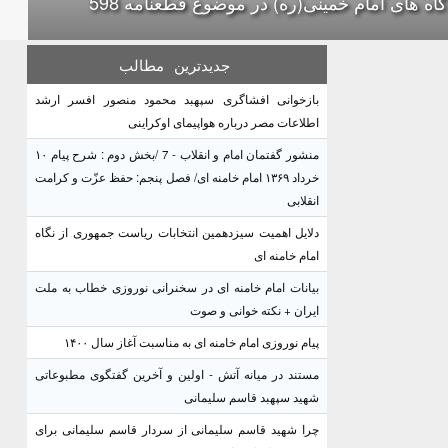
گاه های امام خمینی(ره) در موضوع قطعنامه 598
جدیدترین
مطالب
بازخوانی افشاگری سپهبد محمود منصور افسر ارشد
اطلاعات مصر درباره هواپیمای اوکراینی
منشور گفتمان امام و انقلاب - 7 /بخش دوم : شرح پیام ۱۰
خرداد ۱۳۶۹ امام خامنه ای/ فصل پنجم: حفظ عزّت و کرامت
انقلابی
دلایل اهمیت سیزدهمین انتخابات ریاست جمهوری از نگاه
امام خامنه ای
بیانات امام خامنه ای در سخنرانی نوروزی خطاب به ملت
ایران + نکته خوانی و صوت
پیام نوروزی امام خامنه ای به مناسبت آغاز سال ۱۴۰۰
مستند در میانه آتش - اولین و آخرین گفتگوی مطبوعاتی
شهید سپهبد قاسم سلیمانی
چرا شهید قاسم سلیمانی از سردار قاسم سلیمانی برای