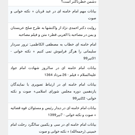
دشمن خطرناکتر است؟
بیانات مهم امام خامنه ای در عید قربان + نکته خوانی و
صوت
روایت دکتر احمدی نژاد از واکنشها به طرح صلح عربستان
و یمن در مصاحبه با العربی قطر+ متن و فیلم مصاحبه
امام خامنه ای خطاب به مصطفی الکاظمی: ترور سردار
سلیمانی را هرگز فراموش نمی کنیم + نکته خوانی -
31تیر99
بیانات امام خامنه ای در سالروز شهادت امام جواد
علیه‌السلام + فیلم - 26 مرداد 1364
بیانات امام خامنه ای در ارتباط تصویری با نمایندگان
یازدهمین دوره مجلس شورای اسلامی+ صوت و نکته
خوانی- 22تیر99
بیانات امام خامنه ای در دیدار رئیس و مسئولان قوه قضائیه
+ صوت و نکته خوانی - 7تیر1399
بیانات امام خامنه ای در سی و یکمین سالگرد رحلت امام
خمینی (رحمه‌الله) + نکته خوانی و صوت