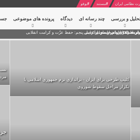
ت نظامی ایران
#
مستند
#
یوفو
حلیل و بررسی
چند رسانه ای
دیدگاه‌
پرونده های موضوعی
جست
ام خامنه ای
ران + نکته خوانی و صوت
 مصر درباره هواپیمای اوکراینی
نسبت
مردم
کلیپ طرحی برای ایران - براندازی نرم جمهوری اسلامی با
تکرار مراحل سقوط شوروی
جزو