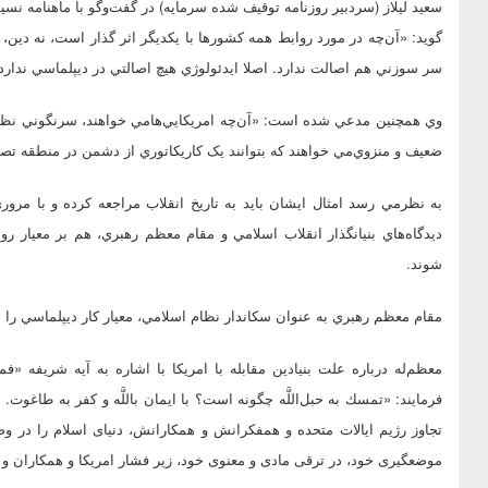
سعيد ليلاز (سردبير روزنامه توقيف شده سرمايه) در گفت‌وگو با ماهنامه نسيم
گويد: «آن‌چه در مورد روابط همه کشورها با يکديگر اثر گذار است، نه دين، 
سر سوزني هم اصالت ندارد. اصلا ايدئولوژي هيچ اصالتي در ديپلماسي ندارد.
وي همچنين مدعي شده است: «آن‌چه امريکايي‌ها‌مي خواهند، سرنگوني نظ
ضعيف و منزوي‌مي خواهند که بتوانند يک کاريکاتوري از دشمن در منطقه تصور ک
به نظر‌مي رسد امثال ايشان بايد به تاريخ انقلاب مراجعه کرده و با مرو
ديدگاه‌هاي بنيانگذار انقلاب اسلامي و مقام معظم رهبري، هم بر معيار 
شوند.
مقام معظم رهبري به عنوان سکاندار نظام اسلامي، معيار کار ديپلماسي را 
معظم‌له درباره علت بنيادين مقابله با امريکا با اشاره به آيه‌ شريفه‌ «
فرمايند: «تمسك به حبل‌اللَّه چگونه است؟ با ايمان باللَّه و كفر به طاغوت
تجاوز رژيم ايالات متحده و همفكرانش و همكارانش، دنياى اسلام را در 
موضعگيرى خود، در ترقى مادى و معنوى خود، زير فشار امريكا و همكاران و 