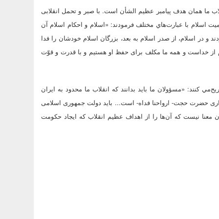
اب ما همان هدف پيامبر عظيم الشأن است. با صبر و تحمل انقلابى
يز.»(4) ايشان همچنين درباره اهميت اسلام با عبارت‌هاي مختلف فرمودند: «اسلام و احكام اسلام آن
ند و در اسلام، از صدر اسلام به بعد، بزرگان اسلام خودشان را فدا
ام از خداست و همه ما مكلف براى حفظ او هستيم و با قدرت و قوّت‏
مي کنند: «مسؤولان ما بايد بدانند كه انقلاب ما محدود به ايران
ارى حضرت حجت- ارواحنا فداه- است... بايد دولت جمهورى اسلامى
ان معنا نيست كه آن‌ها را از اهداف عظيم انقلاب كه ايجاد حكومت