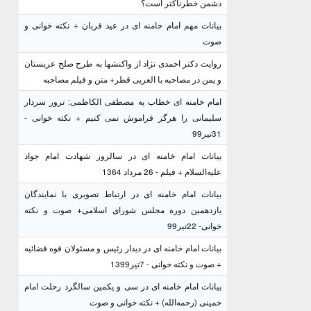
دشمن خطرناکتر است؟
بیانات مهم امام خامنه ای در عید قربان + نکته خوانی و
صوت
روایت دکتر احمدی نژاد از واکنشها به طرح صلح عربستان
و یمن در مصاحبه با العربی قطر+ متن و فیلم مصاحبه
امام خامنه ای خطاب به مصطفی الکاظمی: ترور سردار
سلیمانی را هرگز فراموش نمی کنیم + نکته خوانی -
31تیر99
بیانات امام خامنه ای در سالروز شهادت امام جواد
علیه‌السلام + فیلم - 26 مرداد 1364
بیانات امام خامنه ای در ارتباط تصویری با نمایندگان
یازدهمین دوره مجلس شورای اسلامی+ صوت و نکته
خوانی- 22تیر99
بیانات امام خامنه ای در دیدار رئیس و مسئولان قوه قضائیه
+ صوت و نکته خوانی - 7تیر1399
بیانات امام خامنه ای در سی و یکمین سالگرد رحلت امام
خمینی (رحمه‌الله) + نکته خوانی و صوت