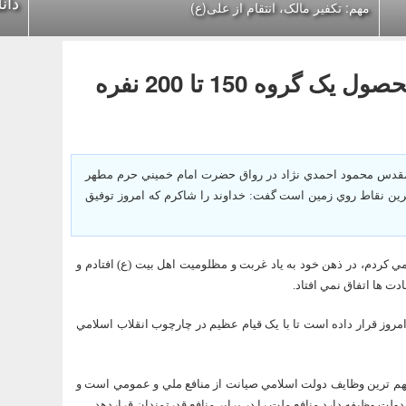
دان
مهم: تکفیر مالک، انتقام از علی(ع)
وه 150 تا 200 نفره
مقدس محمود احمدي نژاد در رواق حضرت امام خميني حرم مطهر
رين نقاط روي زمين است گفت: خداوند را شاکرم که امروز توفيق
ي کردم، در ذهن خود به ياد غربت و مظلوميت اهل بيت (ع) افتادم و
ت ها اتفاق نمي افتاد.
مروز قرار داده است تا با يک قيام عظيم در چارچوب انقلاب اسلامي
 مهم ترين وظايف دولت اسلامي صيانت از منافع ملي و عمومي است و
ولت وظيفه دارد منافع ملت را در برابر منافع قدرتمندان قراردهد.