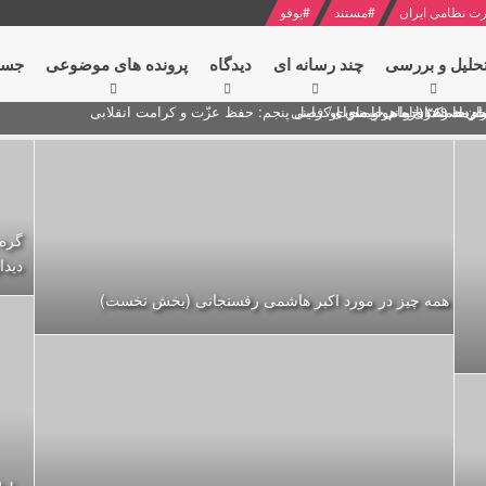
ت نظامی ایران
#
مستند
#
یوفو
حلیل و بررسی
چند رسانه ای
دیدگاه‌
پرونده های موضوعی
جست
ام خامنه ای
ران + نکته خوانی و صوت
 مصر درباره هواپیمای اوکراینی
گره 
دیدا
همه چیز در مورد اکبر هاشمی رفسنجانی (بخش نخست)