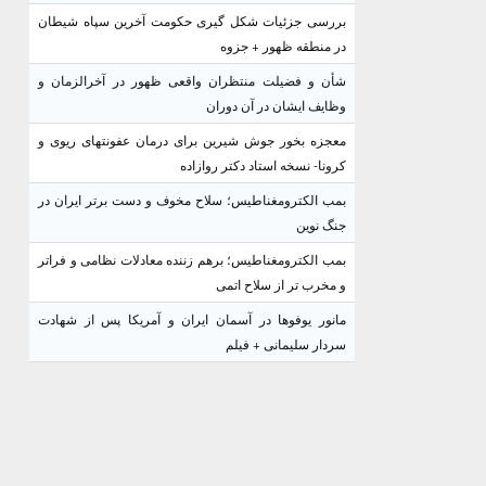
بررسی جزئیات شکل گیری حکومت آخرین سپاه شیطان
در منطقه ظهور + جزوه
شأن و فضیلت منتظران واقعی ظهور در آخرالزمان و
وظایف ایشان در آن دوران
معجزه بخور جوش شیرین برای درمان عفونتهای ریوی و
کرونا- نسخه استاد دکتر روازاده
بمب الکترومغناطیس؛ سلاح مخوف و دست برتر ایران در
جنگ نوین
بمب الکترومغناطیس؛ برهم زننده معادلات نظامی و فراتر
و مخرب تر از سلاح اتمی
مانور یوفوها در آسمان ایران و آمریکا پس از شهادت
سردار سلیمانی + فیلم