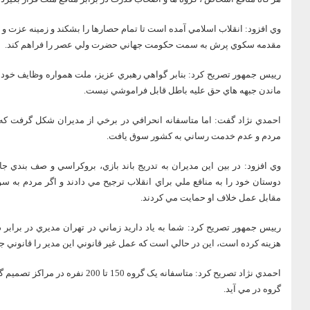
وي افزود: انقلاب اسلامي آمده است تا تمام حصارها را بشکند و زمينه عزت و س
مقدمه سکوي پرش به سمت حکومت جهاني حضرت ولي عصر را فراهم کند.
رييس جمهور تصريح کرد: بنابر گواهي رهبري عزيز، ملت همواره وظايف خود ر
ماندن جبهه هاي حق عليه باطل قابل فراموشي نيست.
احمدي نژاد گفت: اما متاسفانه انحرافي در برخي از مديران شکل گرفت که 
مردم و عدم خدمت رساني به کشور سوق يافت.
وي افزود: در بين اين مديران به تدريج باند بازي، بروکراسي و صف بندي جا
دوستان خود را به منافع ملي براي انقلاب ترجيح مي دادند و اگر مردم به س
مقابل عمل خلاف او حمايت مي کردند.
هزينه کرده است، اين در حالي است که عمل غير قانوني اين مدير را قانوني جلوه
احمدي نژاد تصريح کرد: متاسفانه يک 
گروه در مي آيد.