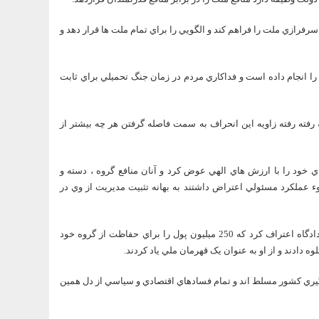
رفرازي ملت را فراهم کند و الگويي را براي تمام ملت ها قرار دهد و
ا انجام داده است و فداکاري مردم در زمان جنگ تحميلي براي ثابت
رفته رفته زاويه اين انحراف به سمت فاصله گرفتن هر چه بيشتر از
ي خود را با ارزش هاي الهي عوض کرد و آنان منافع گروه ، دسته و
وء عملکرد مسئولي اعتراض داشتند به بهانه تثبيت مديريت از وي در
رييس جمهور تصريح کرد: شما به ياد داريد زماني در تهران مديري در برابر دادگاه اعتراف کرد که 250 ميليون پول را براي حفاظت از گروه خود
 دادند و از او به عنوان يک قهرمان ملي ياد کردند.
گروه 150 تا 200 نفره در مراکز تصميم گيري کشور مسلط اند و تمام فسادهاي اقتصادي و سياسي از دل همين