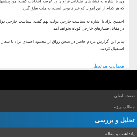
وي با اشاره به فشارهاي تبليغاتي فراوان در عرصه انتخابات گفت: من پيشنهاد
که هر کدام از اين اموال که غير قانوني است، به ملت تعلق گيرد.
احمدي نژاد با اشاره به سياست خارجي دولت نهم گفت: سياست خارجي دول
در مقابل فشارهاي خارجي کوتاه نخواهد آمد.
بنابر اين گزارش مردم حاضر در صحن رواق از محمود احمدي نژاد با شعار 
استقبال کردند.
مطالب مرتبط:
صفحه اصلی
مطالب ویژه
تحلیل و بررسی
یادداشت و مقاله