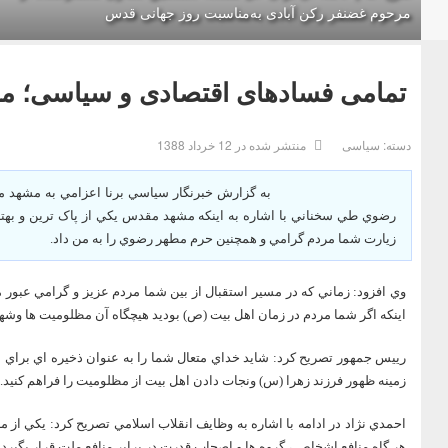
مرحوم غضنفر رکن آبادی به‌مناسبت روز جهانی قدس
تمامی فسادهای اقتصادی و سیاسی؛ محصول یک گر
دسته:
سیاسی
منتشر شده در 12 خرداد 1388
به گزارش خبرنگار سياسي برنا اعزامي به مشهد 
رضوي طي سخناني با اشاره به اينکه مشهد مقدس يکي از پاک ترين و بهت
زيارت شما مردم گرامي و همچنين حرم مطهر رضوي را به من داد.
وي افزود: زماني که در مسير استقبال از بين شما مردم عزيز و گرامي عبور م
اينکه اگر شما مردم در زمان اهل بيت (ص) بوديد هيچگاه آن مظلوميت ها وشهاد
رييس جمهور تصريح کرد: شايد خداي متعال شما را به عنوان ذخيره اي براي ا
زمينه ظهور فرزند زهرا (س) ونجات دادن اهل بيت از مظلوميت را فراهم کنيد.
احمدي نژاد در ادامه با اشاره به وظايف انقلاب اسلامي تصريح کرد: يکي از
هر گاه منافع اشخاص ، گروه ها و اصحاب قدرت در برابر منافع ملت قرار بگيرد د