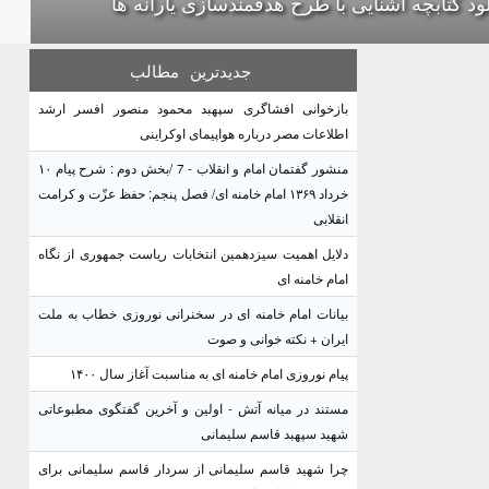
لود کتابچه آشنایی با طرح هدفمندسازی یارانه ها
جدیدترین
مطالب
بازخوانی افشاگری سپهبد محمود منصور افسر ارشد
اطلاعات مصر درباره هواپیمای اوکراینی
منشور گفتمان امام و انقلاب - 7 /بخش دوم : شرح پیام ۱۰
خرداد ۱۳۶۹ امام خامنه ای/ فصل پنجم: حفظ عزّت و کرامت
انقلابی
دلایل اهمیت سیزدهمین انتخابات ریاست جمهوری از نگاه
امام خامنه ای
بیانات امام خامنه ای در سخنرانی نوروزی خطاب به ملت
ایران + نکته خوانی و صوت
پیام نوروزی امام خامنه ای به مناسبت آغاز سال ۱۴۰۰
مستند در میانه آتش - اولین و آخرین گفتگوی مطبوعاتی
شهید سپهبد قاسم سلیمانی
چرا شهید قاسم سلیمانی از سردار قاسم سلیمانی برای