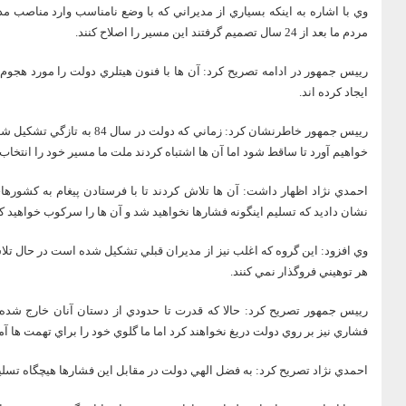
وي با اشاره به اينکه بسياري از مديراني که با وضع نامناسب وارد مناصب مدير
مردم ما بعد از 24 سال تصميم گرفتند اين مسير را اصلاح کنند.
ايجاد کرده اند.
رييس جمهور خاطرنشان کرد: زماني
خواهيم آورد تا ساقط شود اما آن ها اشتباه کردند ملت ما مسير خود را انتخاب 
احمدي نژاد اظهار داشت: آن ها تلاش کردند تا با فرستادن پيغام به کشورهاي
نشان داديد که تسليم اينگونه فشارها نخواهيد شد و آن ها را سرکوب خواهيد کر
وي افزود: اين گروه که اغلب نيز از مديران قبلي تشکيل شده است در حال تلاش ه
هر توهيني فروگذار نمي کنند.
رييس جمهور تصريح کرد: حالا که قدرت تا حدودي از دستان آنان خارج شده ا
فشاري نيز بر روي دولت دريغ نخواهند کرد اما ما گلوي خود را براي تهمت ها آ
احمدي نژاد تصريح کرد: به فضل الهي دولت در مقابل اين فشارها هيچگاه تسلي