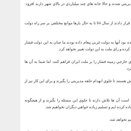
يتي شدند و حالا خانه هاي چند ميلياردي در بالاي شهر دارند افزود:
رييس جمهور در ادامه تصريح کرد: آن ها با فنون هيتلري دولت را مورد هجوم قرار دادند از سال 84 تا به حال بارها موانع مختلفي بر سر راه دولت
 که دولت در سال 84 به تازگي تشکيل شده بود آنها به دولت غربي پيغام داده بودند ما چنان به اين دولت فشار
کرده و راي ملت به اين دولت تغيير نخواهد کرد.
 خارجي زمينه فشار را بر ملت ايران فراهم کنند. اما شما به آن ها
د.
ستند تا جلوي انهدام حلقه مديريتي را بگيرند و براي اين کار نيز از
ست آن ها تلاش دارند تا جلوي اين مسئله را بگيرند و از هيچگونه
ماده کرده ايم و تسليم زياده خواهي ديگران نخواهيم شد.
م نخواهد شد.