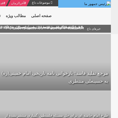
موضوعات داغ
#
آخرالزمان
#
قدر
صفحه اصلی
مطالب ویژه
ت
منشور گفتمان امام و انقلاب - 7 /بخش دوم : شرح پیام ۱۰ خرداد ۱۳۶۹ امام خامنه ای/ فصل پنجم: حفظ عزّت و کرامت انقلابی
پیام نوروزی امام خامنه ای به مناسبت آغاز سال ۱۴۰۰
دلایل اهمیت سیزدهمین انتخابات ریاست جمهوری از نگاه ام
بیانات امام خامنه ای در سخنرانی نوروزی خطاب به ملت ای
بازخوانی افشاگری سپهبد محمود منصور افسر ارشد اطلاعات
خبرهای داغ
مرجع تقلید فاسد؛ بازخوانی نامه تاریخی امام خمینی(ره)
به حسینعلی منتظری
طرح امام خامنه ای برای حل مسئله‌ فلسطین/گفتاری منتشرنشده از