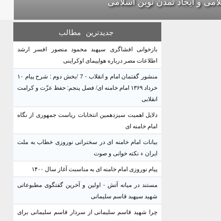
امی و ایجاد تمدن نوین اسلامی
جدیدترین
مطالب
بازخوانی افشاگری سپهبد محمود منصور افسر ارشد
اطلاعات مصر درباره هواپیمای اوکراینی
منشور گفتمان امام و انقلاب - 7 /بخش دوم : شرح پیام ۱۰
خرداد ۱۳۶۹ امام خامنه ای/ فصل پنجم: حفظ عزّت و کرامت
انقلابی
دلایل اهمیت سیزدهمین انتخابات ریاست جمهوری از نگاه
امام خامنه ای
بیانات امام خامنه ای در سخنرانی نوروزی خطاب به ملت
ایران + نکته خوانی و صوت
پیام نوروزی امام خامنه ای به مناسبت آغاز سال ۱۴۰۰
مستند در میانه آتش - اولین و آخرین گفتگوی مطبوعاتی
شهید سپهبد قاسم سلیمانی
چرا شهید قاسم سلیمانی از سردار قاسم سلیمانی برای