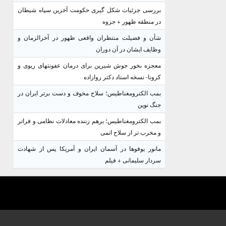
بررسی جزئیات شکل گیری حکومت آخرین سپاه شیطان
در منطقه ظهور + جزوه
شأن و فضیلت منتظران واقعی ظهور در آخرالزمان و
وظایف ایشان در آن دوران
معجزه بخور جوش شیرین برای درمان عفونتهای ریوی و
کرونا- نسخه استاد دکتر روازاده
بمب الکترومغناطیس؛ سلاح مخوف و دست برتر ایران در
جنگ نوین
بمب الکترومغناطیس؛ برهم زننده معادلات نظامی و فراتر
و مخرب تر از سلاح اتمی
مانور یوفوها در آسمان ایران و آمریکا پس از شهادت
سردار سلیمانی + فیلم