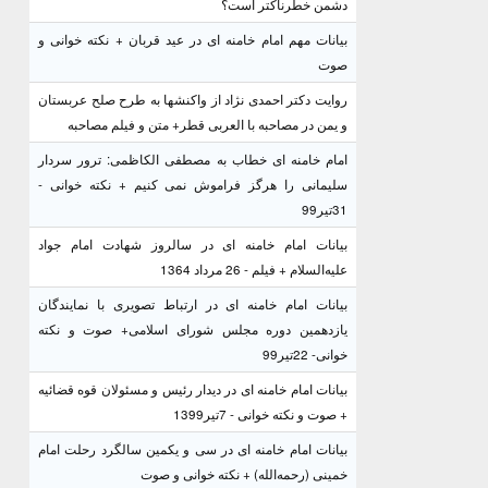
دشمن خطرناکتر است؟
بیانات مهم امام خامنه ای در عید قربان + نکته خوانی و
صوت
روایت دکتر احمدی نژاد از واکنشها به طرح صلح عربستان
و یمن در مصاحبه با العربی قطر+ متن و فیلم مصاحبه
امام خامنه ای خطاب به مصطفی الکاظمی: ترور سردار
سلیمانی را هرگز فراموش نمی کنیم + نکته خوانی -
31تیر99
بیانات امام خامنه ای در سالروز شهادت امام جواد
علیه‌السلام + فیلم - 26 مرداد 1364
بیانات امام خامنه ای در ارتباط تصویری با نمایندگان
یازدهمین دوره مجلس شورای اسلامی+ صوت و نکته
خوانی- 22تیر99
بیانات امام خامنه ای در دیدار رئیس و مسئولان قوه قضائیه
+ صوت و نکته خوانی - 7تیر1399
بیانات امام خامنه ای در سی و یکمین سالگرد رحلت امام
خمینی (رحمه‌الله) + نکته خوانی و صوت