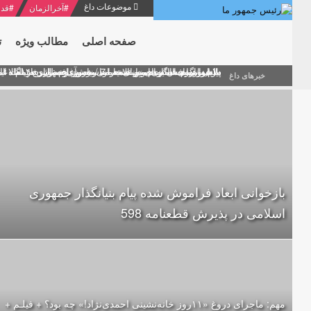
موضوعات داغ
#
آخرالزمان
#
قدر
صفحه اصلی
مطالب ویژه
ت
منشور گفتمان امام و انقلاب - 7 /بخش دوم : شرح پیام ۱۰ خرداد ۱۳۶۹ امام خامنه ای/ فصل پنجم: حفظ عزّت و کرامت انقلابی
پیام نوروزی امام خامنه ای به مناسبت آغاز سال ۱۴۰۰
دلایل اهمیت سیزدهمین انتخابات ریاست جمهوری از نگاه ام
بیانات امام خامنه ای در سخنرانی نوروزی خطاب به ملت ای
بازخوانی افشاگری سپهبد محمود منصور افسر ارشد اطلاعات
خبرهای داغ
بازخوانی ابعاد فراموش شده پیام بنیانگذار جمهوری
اسلامی در پذیرش قطعنامه 598
مهم: ماجرای دروغ «۱۱روز خانه‌نشینی احمدی‌نژاد!» چه بود؟ + فیلـم +