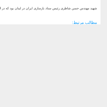
شهید مهندس حسن شاطری رئیس ستاد بازسازی ایران در لبنان بود که در 24 بهمن 1391 به دست مزدوران رژیم صهیونیستی به شهادت رسید.
مطالب مرتبط: