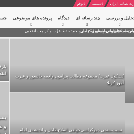
ت نظامی ایران
#
مستند
#
یوفو
حلیل و بررسی
چند رسانه ای
دیدگاه‌
پرونده های موضوعی
جست
ام خامنه ای
ران + نکته خوانی و صوت
 مصر درباره هواپیمای اوکراینی
انقل
کشکول عبرت/ مجموعه مطالب پیرامون واقعه جانسوز و عبرت
آموز کربلا
بسی
و ه
نسبت‌سنجی دموکراسی‌خواهی اصلاح‌طلبان و اندیشه‌ی امام