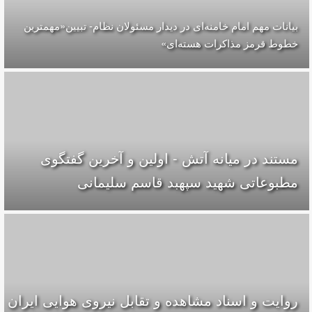
بیانات مهم امام خامنه‌ای در دیدار مسئولان نظام- تبیین«مهمترین
خطوط قرمز مذاکرات هسته‌ای»
مستند در میانه آتش - اولین و آخرین گفتگوی
مطبوعاتی شهید سپهبد قاسم سلیمانی
روایت و اسناد مشاهده و تقابل نیروی هوایی ایران