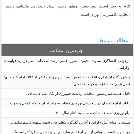
لازم به ذکر است، پسرحسین مظفر رییس ستاد انتخاباتی قالیباف، رییس
اتحادیه تاکسیرانی تهران است.
مطالب مرتبط:
جدیدترین
مطالب
بازخوانی افشاگری سپهبد محمود منصور افسر ارشد اطلاعات مصر درباره هواپیمای
اوکراینی
منشور گفتمان امام و انقلاب - 7 /بخش دوم : شرح پیام ۱۰ خرداد ۱۳۶۹ امام خامنه ای/
فصل پنجم: حفظ عزّت و کرامت انقلابی
دلایل اهمیت سیزدهمین انتخابات ریاست جمهوری از نگاه امام خامنه ای
بیانات امام خامنه ای در سخنرانی نوروزی خطاب به ملت ایران + نکته خوانی و صوت
پیام نوروزی امام خامنه ای به مناسبت آغاز سال ۱۴۰۰
مستند در میانه آتش - اولین و آخرین گفتگوی مطبوعاتی شهید سپهبد قاسم سلیمانی
چرا شهید قاسم سلیمانی از سردار قاسم سلیمانی برای دشمن خطرناکتر است؟