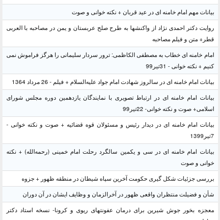
بیانات مهم امام خامنه ای در عید قربان + نکته خوانی و صوت
روایت دکتر احمدی نژاد از واکنشها به طرح صلح عربستان و یمن در مصاحبه با العربی
قطر+ متن و فیلم مصاحبه
امام خامنه ای خطاب به مصطفی الکاظمی: ترور سردار سلیمانی را هرگز فراموش نمی
کنیم + نکته خوانی - 31تیر99
بیانات امام خامنه ای در سالروز شهادت امام جواد علیه‌السلام + فیلم - 26 مرداد 1364
بیانات امام خامنه ای در ارتباط تصویری با نمایندگان یازدهمین دوره مجلس شورای
اسلامی+ صوت و نکته خوانی- 22تیر99
بیانات امام خامنه ای در دیدار رئیس و مسئولان قوه قضائیه + صوت و نکته خوانی -
7تیر1399
بیانات امام خامنه ای در سی و یکمین سالگرد رحلت امام خمینی (رحمه‌الله) + نکته
خوانی و صوت
بررسی جزئیات شکل گیری حکومت آخرین سپاه شیطان در منطقه ظهور + جزوه
شأن و فضیلت منتظران واقعی ظهور در آخرالزمان و وظایف ایشان در آن دوران
معجزه بخور جوش شیرین برای درمان عفونتهای ریوی و کرونا- نسخه استاد دکتر