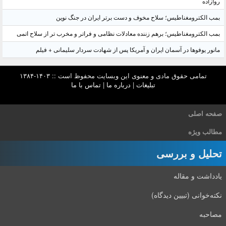
روازاده
بمب الکترومغناطیس؛ سلاح مخوف و دست برتر ایران در جنگ نوین
بمب الکترومغناطیس؛ برهم زننده معادلات نظامی و فراتر و مخرب تر از سلاح اتمی
مانور یوفوها در آسمان ایران و آمریکا پس از شهادت سردار سلیمانی + فیلم
تمامی حقوق مادی و معنوی این وبسایت محفوظ است :: ۱۴۰۳-۱۳۸۴
تبلیغات
|
درباره ما
|
تماس با ما
صفحه اصلی
مطالب ویژه
تحلیل و بررسی
یادداشت و مقاله
نکته‌خوانی (تبیین دیدگاه)
مصاحبه