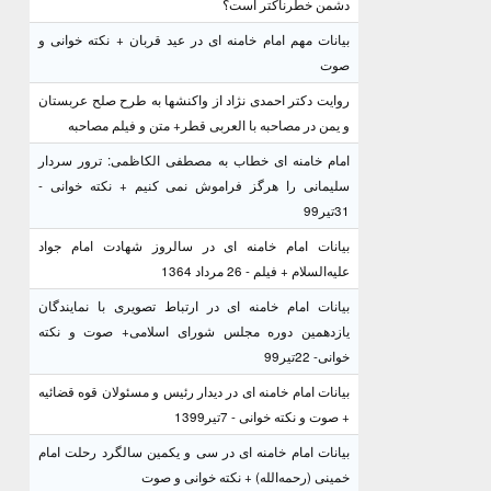
دشمن خطرناکتر است؟
بیانات مهم امام خامنه ای در عید قربان + نکته خوانی و
صوت
روایت دکتر احمدی نژاد از واکنشها به طرح صلح عربستان
و یمن در مصاحبه با العربی قطر+ متن و فیلم مصاحبه
امام خامنه ای خطاب به مصطفی الکاظمی: ترور سردار
سلیمانی را هرگز فراموش نمی کنیم + نکته خوانی -
31تیر99
بیانات امام خامنه ای در سالروز شهادت امام جواد
علیه‌السلام + فیلم - 26 مرداد 1364
بیانات امام خامنه ای در ارتباط تصویری با نمایندگان
یازدهمین دوره مجلس شورای اسلامی+ صوت و نکته
خوانی- 22تیر99
بیانات امام خامنه ای در دیدار رئیس و مسئولان قوه قضائیه
+ صوت و نکته خوانی - 7تیر1399
بیانات امام خامنه ای در سی و یکمین سالگرد رحلت امام
خمینی (رحمه‌الله) + نکته خوانی و صوت