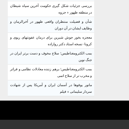
بررسی جزئیات شکل گیری حکومت آخرین سپاه شیطان
در منطقه ظهور + جزوه
شأن و فضیلت منتظران واقعی ظهور در آخرالزمان و
وظایف ایشان در آن دوران
معجزه بخور جوش شیرین برای درمان عفونتهای ریوی و
کرونا- نسخه استاد دکتر روازاده
بمب الکترومغناطیس؛ سلاح مخوف و دست برتر ایران در
جنگ نوین
بمب الکترومغناطیس؛ برهم زننده معادلات نظامی و فراتر
و مخرب تر از سلاح اتمی
مانور یوفوها در آسمان ایران و آمریکا پس از شهادت
سردار سلیمانی + فیلم