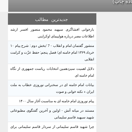
اده چاپ)
جدیدترین
مطالب
بازخوانی افشاگری سپهبد محمود منصور افسر ارشد
اطلاعات مصر درباره هواپیمای اوکراینی
منشور گفتمان امام و انقلاب - 7 /بخش دوم : شرح پیام ۱۰
خرداد ۱۳۶۹ امام خامنه ای/ فصل پنجم: حفظ عزّت و کرامت
انقلابی
دلایل اهمیت سیزدهمین انتخابات ریاست جمهوری از نگاه
امام خامنه ای
بیانات امام خامنه ای در سخنرانی نوروزی خطاب به ملت
ایران + نکته خوانی و صوت
پیام نوروزی امام خامنه ای به مناسبت آغاز سال ۱۴۰۰
مستند در میانه آتش - اولین و آخرین گفتگوی مطبوعاتی
شهید سپهبد قاسم سلیمانی
چرا شهید قاسم سلیمانی از سردار قاسم سلیمانی برای