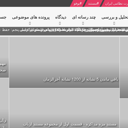
ت نظامی ایران
#
مستند
#
یوفو
حلیل و بررسی
چند رسانه ای
دیدگاه‌
پرونده های موضوعی
جست
ل پنجم: حفظ عزّت و کرامت انقلابی
ای به مناسبت آغاز سال ۱۴۰۰
 انتخابات ریاست جمهوری از نگاه امام خامنه ای
 در سخنرانی نوروزی خطاب به ملت ایران + نکته خوانی و صوت
بد محمود منصور افسر ارشد اطلاعات مصر درباره هواپیمای اوکراینی
مهم:
صحي
باقي ماندن 5 نشانه از 1200 نشانه‌ آخرالزمان
مستند مزه مذاکره - قسمت اول از مجموعه مستند ارباب