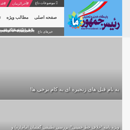
موضوعات داغ
#
آخرالزمان
#
قدر
صفحه اصلی
مطالب ویژه
ت
منشور گفتمان امام و انقلاب - 7 /بخش دوم : شرح پیام ۱۰ خرداد ۱۳۶۹ امام خامنه ای/ فص
پیام نوروزی امام خامنه 
دلایل اهمیت سیزدهمین
بیانات امام خامنه ای
بازخوانی افشاگری سپه
خبرهای داغ
به نام قتل های زنجیره ای به کام برخی ها!
ویژه نامه "خلاف خط خمینی"/ بررسی تطبیقی گفتمان امام(ره) و