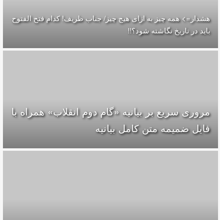
هشدار=> همه چیز به ازای هیچ چیز/ جناب ظریف! کدام فتح الفتوح
باید در تاریخ نگاشته شود؟!!
مروری سریع بر بیانیه «گام دوم انقلاب» همراه با
فایل ضمیمه متن کامل بیانیه