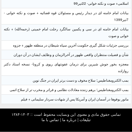
اسلامی+ صوت و نکته خوانی- 22تیر99
بیانات امام خامنه ای در دیدار رئیس و مسئولان قوه قضائیه + صوت و نکته خوانی -
7تیر1399
بیانات امام خامنه ای در سی و یکمین سالگرد رحلت امام خمینی (رحمه‌الله) + نکته
خوانی و صوت
بررسی جزئیات شکل گیری حکومت آخرین سپاه شیطان در منطقه ظهور + جزوه
شأن و فضیلت منتظران واقعی ظهور در آخرالزمان و وظایف ایشان در آن دوران
معجزه بخور جوش شیرین برای درمان عفونتهای ریوی و کرونا- نسخه استاد دکتر
روازاده
بمب الکترومغناطیس؛ سلاح مخوف و دست برتر ایران در جنگ نوین
بمب الکترومغناطیس؛ برهم زننده معادلات نظامی و فراتر و مخرب تر از سلاح اتمی
مانور یوفوها در آسمان ایران و آمریکا پس از شهادت سردار سلیمانی + فیلم
تمامی حقوق مادی و معنوی این وبسایت محفوظ است :: ۱۴۰۳-۱۳۸۴
تبلیغات
|
درباره ما
|
تماس با ما