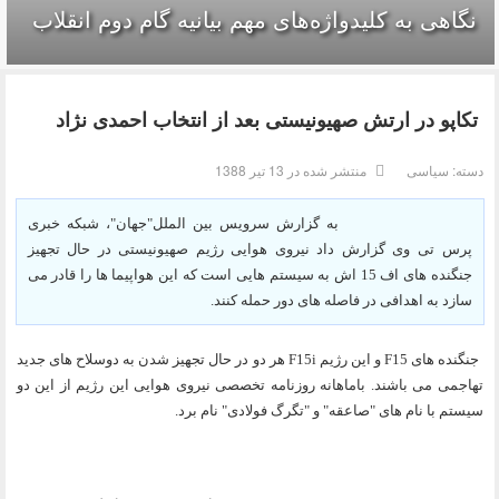
نگاهی به کلیدواژه‌های مهم بیانیه گام دوم انقلاب
تکاپو در ارتش صهیونیستی بعد از انتخاب احمدی نژاد
دسته:
سیاسی
منتشر شده در 13 تیر 1388
به گزارش سرویس بین الملل"جهان"، شبکه خبری
پرس تی وی گزارش داد نیروی هوایی رژیم صهیونیستی در حال تجهیز
جنگنده های اف 15 اش به سیستم هایی است که این هواپیما ها را قادر می
سازد به اهدافی در فاصله های دور حمله کنند.
جنگنده های
F15
و این رژیم
F15i
هر دو در حال تجهیز شدن به دوسلاح های جدید
تهاجمی می باشند.
باماهانه روزنامه تخصصی نیروی هوایی این رژیم از این دو
سیستم با نام های "صاعقه" و "تگرگ فولادی" نام برد.