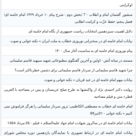
اوکراینی
منشور گفتمان امام و انقلاب - 7 /بخش دوم : شرح پیام ۱۰ خرداد ۱۳۶۹ امام خامنه ای/
فصل پنجم: حفظ عزّت و کرامت انقلابی
دلایل اهمیت سیزدهمین انتخابات ریاست جمهوری از نگاه امام خامنه ای
بیانات امام خامنه ای در سخنرانی نوروزی خطاب به ملت ایران + نکته خوانی و صوت
پیام نوروزی امام خامنه ای به مناسبت آغاز سال ۱۴۰۰
مستند در میانه آتش - اولین و آخرین گفتگوی مطبوعاتی شهید سپهبد قاسم سلیمانی
چرا شهید قاسم سلیمانی از سردار قاسم سلیمانی برای دشمن خطرناکتر است؟
بیانات مهم امام خامنه ای در عید قربان + نکته خوانی و صوت
روایت دکتر احمدی نژاد از واکنشها به طرح صلح عربستان و یمن در مصاحبه با العربی
قطر+ متن و فیلم مصاحبه
امام خامنه ای خطاب به مصطفی الکاظمی: ترور سردار سلیمانی را هرگز فراموش نمی
کنیم + نکته خوانی - 31تیر99
بیانات امام خامنه ای در سالروز شهادت امام جواد علیه‌السلام + فیلم - 26 مرداد 1364
بیانات امام خامنه ای در ارتباط تصویری با نمایندگان یازدهمین دوره مجلس شورای