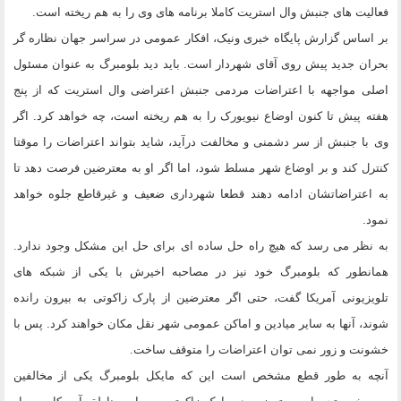
فعالیت های جنبش وال استریت کاملا برنامه های وی را به هم ریخته است.
بر اساس گزارش پایگاه خبری ونیک، افکار عمومی در سراسر جهان نظاره گر
بحران جدید پیش روی آقای شهردار است. باید دید بلومبرگ به عنوان مسئول
اصلی مواجهه با اعتراضات مردمی جنبش اعتراضی وال استریت که از پنج
هفته پیش تا کنون اوضاع نیویورک را به هم ریخته است، چه خواهد کرد. اگر
وی با جنبش از سر دشمنی و مخالفت درآید، شاید بتواند اعتراضات را موقتا
کنترل کند و بر اوضاع شهر مسلط شود، اما اگر او به معترضین فرصت دهد تا
به اعتراضاتشان ادامه دهند قطعا شهرداری ضعیف و غیرقاطع جلوه خواهد
نمود.
به نظر می رسد که هیچ راه حل ساده ای برای حل این مشکل وجود ندارد.
همانطور که بلومبرگ خود نیز در مصاحبه اخیرش با یکی از شبکه های
تلویزیونی آمریکا گفت، حتی اگر معترضین از پارک زاکوتی به بیرون رانده
شوند، آنها به سایر میادین و اماکن عمومی شهر نقل مکان خواهند کرد. پس با
خشونت و زور نمی توان اعتراضات را متوقف ساخت.
آنچه به طور قطع مشخص است این که مایکل بلومبرگ یکی از مخالفین