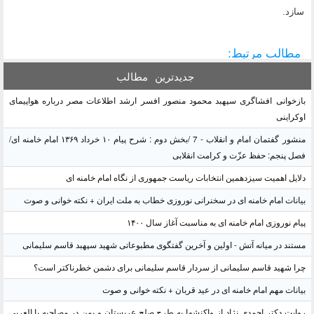
سازد.
مطالب مرتبط:
جدیدترین
مطالب
بازخوانی افشاگری سپهبد محمود منصور افسر ارشد اطلاعات مصر درباره هواپیمای
اوکراینی
منشور گفتمان امام و انقلاب - 7 /بخش دوم : شرح پیام ۱۰ خرداد ۱۳۶۹ امام خامنه ای/
فصل پنجم: حفظ عزّت و کرامت انقلابی
دلایل اهمیت سیزدهمین انتخابات ریاست جمهوری از نگاه امام خامنه ای
بیانات امام خامنه ای در سخنرانی نوروزی خطاب به ملت ایران + نکته خوانی و صوت
پیام نوروزی امام خامنه ای به مناسبت آغاز سال ۱۴۰۰
مستند در میانه آتش - اولین و آخرین گفتگوی مطبوعاتی شهید سپهبد قاسم سلیمانی
چرا شهید قاسم سلیمانی از سردار قاسم سلیمانی برای دشمن خطرناکتر است؟
بیانات مهم امام خامنه ای در عید قربان + نکته خوانی و صوت
روایت دکتر احمدی نژاد از واکنشها به طرح صلح عربستان و یمن در مصاحبه با العربی