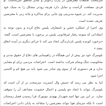
سرسخت تجمعات معترضین در پارک زاکوتی و سایر مناطق آمریکاست. او
فردی مصلحت گراست و تمایل دارد هرچه زودتر مشکل را به سبک خود
مدیریت کند. در شیوه مدیریتی وی جایی برای مذاکره و چانه زنی با معترضین
تعریف نشده است.
وی اخیرا از عملکرد خشن و نامتعارف پلیس دفاع کرده و بدون توجه به
انتقاداتی که متوجه رفتار غیرقانونی پلیس در برخورد با معترضین است، گفته:
«برخورد کوبنده پلیس بازدارندگی ایجاد می کند تا جرائم دیگری در آینده اتفاق
نیفتد.»
بلومبرگ خود نیز پیش از این هیچگاه در راهپیمایی های دفاع از حقوق مدنی و
محکومیت جنگ ویتنام شرکت نداشته است. اعتراضات مردمی برای او معنایی
ندارد و هر دستوری که از سوی وی صادر می شود باید بی هیچ کم و کاستی
اجرا شود.
اما به نظر می رسد که جنبش وال استریت سرسخت تر از آن است که
بلومبرگ بتواند با ایجاد جو پلیسی و اعمال خشونت مضاعف آن را متوقف
سازد. در این بین تنها امید شهردار یهودی نیویورک فرا رسیدن فصل زمستان
است تا بلکه سرمای هوا بتواند معترضین را متقاعد به پایان دادن اعتراضات