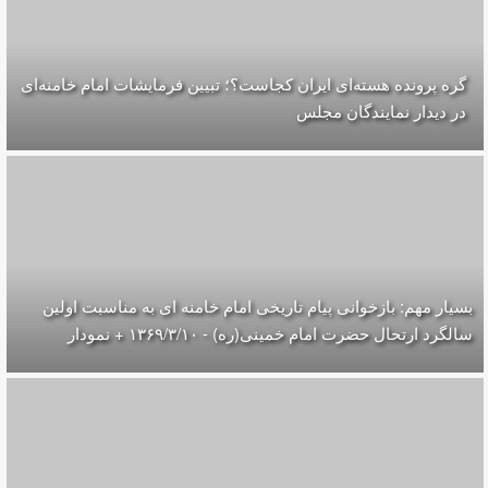
گره پرونده‌ هسته‌ای ایران کجاست؟؛ تبیین فرمایشات امام خامنه‌ای
در دیدار نمایندگان مجلس
بسیار مهم: بازخوانی پیام تاریخی امام خامنه ای به مناسبت اولین
سالگرد ارتحال حضرت امام خمینی(ره) - ۱۳۶۹/۳/۱۰ + نمودار