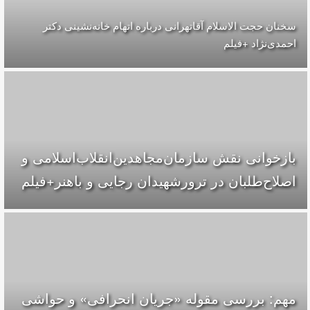
سخنان حجت الاسلام آقاتهرانی درباره اتهام خانه‌نشینی دکتر
احمدی‌نژاد +فیلم
بازخوانی نقش سازمان‌مجاهدین‌انقلاب‌اسلامی و
اصلاح‌طلبان در ترورشهیدان رجایی و باهنر+فیلم
مهم: بررسی مقوله «جریان انحرافی» و حواشی