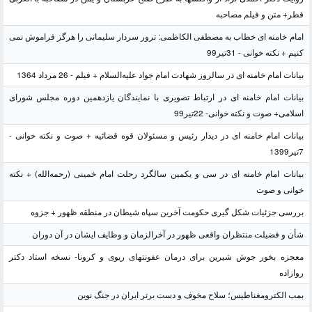
قطر+ متن و فیلم مصاحبه
امام خامنه ای خطاب به مصطفی الکاظمی: ترور سردار سلیمانی را هرگز فراموش نمی
کنیم + نکته خوانی - 31تیر99
بیانات امام خامنه ای در سالروز شهادت امام جواد علیه‌السلام + فیلم - 26 مرداد 1364
بیانات امام خامنه ای در ارتباط تصویری با نمایندگان یازدهمین دوره مجلس شورای
اسلامی+ صوت و نکته خوانی- 22تیر99
بیانات امام خامنه ای در دیدار رئیس و مسئولان قوه قضائیه + صوت و نکته خوانی -
7تیر1399
بیانات امام خامنه ای در سی و یکمین سالگرد رحلت امام خمینی (رحمه‌الله) + نکته
خوانی و صوت
بررسی جزئیات شکل گیری حکومت آخرین سپاه شیطان در منطقه ظهور + جزوه
شأن و فضیلت منتظران واقعی ظهور در آخرالزمان و وظایف ایشان در آن دوران
معجزه بخور جوش شیرین برای درمان عفونتهای ریوی و کرونا- نسخه استاد دکتر
روازاده
بمب الکترومغناطیس؛ سلاح مخوف و دست برتر ایران در جنگ نوین