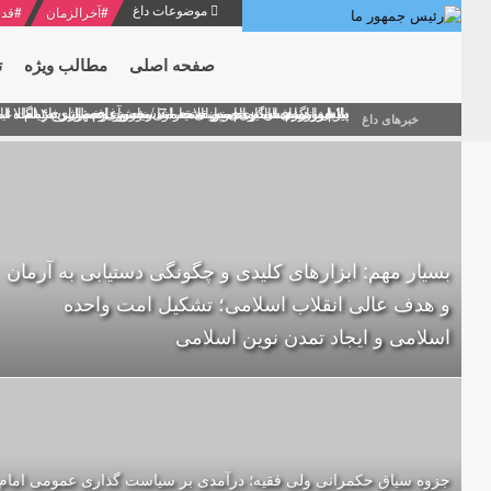
موضوعات داغ
#
آخرالزمان
#
قدر
صفحه اصلی
مطالب ویژه
ت
منشور گفتمان امام و انقلاب - 7 /بخش دوم : شرح پیام ۱۰ خرداد ۱۳۶۹ امام خامنه ای/ فصل پنجم: حفظ عزّت و کرامت انقلابی
پیام نوروزی امام خامنه ای به مناسبت آغاز سال ۱۴۰۰
دلایل اهمیت سیزدهمین انتخابات ریاست جمهوری از نگاه ام
بیانات امام خامنه ای در سخنرانی نوروزی خطاب به ملت ای
بازخوانی افشاگری سپهبد محمود منصور افسر ارشد اطلاعات
خبرهای داغ
بسیار مهم: ابزارهای کلیدی و چگونگی دستیابی به آرمان
و هدف عالی انقلاب اسلامی؛ تشکیل امت واحده‌
اسلامی و ایجاد تمدن نوین اسلامی
جزوه سیاق حکمرانی ولی فقیه؛ درآمدی بر سیاست گذاری عمومی امام