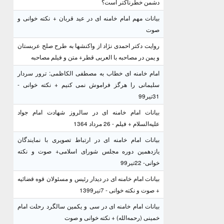
دشمن خطرناکتر است؟
بیانات مهم امام خامنه ای در عید قربان + نکته خوانی و
صوت
روایت دکتر احمدی نژاد از واکنشها به طرح صلح عربستان
و یمن در مصاحبه با العربی قطر+ متن و فیلم مصاحبه
امام خامنه ای خطاب به مصطفی الکاظمی: ترور سردار
سلیمانی را هرگز فراموش نمی کنیم + نکته خوانی -
31تیر99
بیانات امام خامنه ای در سالروز شهادت امام جواد
علیه‌السلام + فیلم - 26 مرداد 1364
بیانات امام خامنه ای در ارتباط تصویری با نمایندگان
یازدهمین دوره مجلس شورای اسلامی+ صوت و نکته
خوانی- 22تیر99
بیانات امام خامنه ای در دیدار رئیس و مسئولان قوه قضائیه
+ صوت و نکته خوانی - 7تیر1399
بیانات امام خامنه ای در سی و یکمین سالگرد رحلت امام
خمینی (رحمه‌الله) + نکته خوانی و صوت