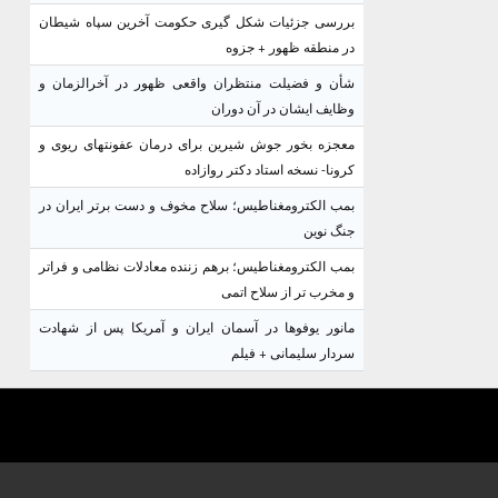
بررسی جزئیات شکل گیری حکومت آخرین سپاه شیطان
در منطقه ظهور + جزوه
شأن و فضیلت منتظران واقعی ظهور در آخرالزمان و
وظایف ایشان در آن دوران
معجزه بخور جوش شیرین برای درمان عفونتهای ریوی و
کرونا- نسخه استاد دکتر روازاده
بمب الکترومغناطیس؛ سلاح مخوف و دست برتر ایران در
جنگ نوین
بمب الکترومغناطیس؛ برهم زننده معادلات نظامی و فراتر
و مخرب تر از سلاح اتمی
مانور یوفوها در آسمان ایران و آمریکا پس از شهادت
سردار سلیمانی + فیلم