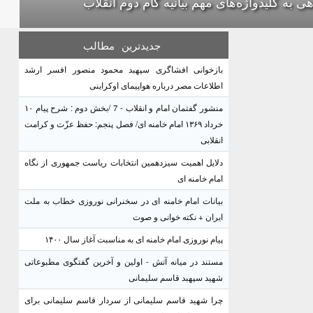
هی به کلیدواژه‌های مهم بیانیه گام دوم انقلاب
جدیدترین
مطالب
بازخوانی افشاگری سپهبد محمود منصور افسر ارشد
اطلاعات مصر درباره هواپیمای اوکراینی
منشور گفتمان امام و انقلاب - 7 /بخش دوم : شرح پیام ۱۰
خرداد ۱۳۶۹ امام خامنه ای/ فصل پنجم: حفظ عزّت و کرامت
انقلابی
دلایل اهمیت سیزدهمین انتخابات ریاست جمهوری از نگاه
امام خامنه ای
بیانات امام خامنه ای در سخنرانی نوروزی خطاب به ملت
ایران + نکته خوانی و صوت
پیام نوروزی امام خامنه ای به مناسبت آغاز سال ۱۴۰۰
مستند در میانه آتش - اولین و آخرین گفتگوی مطبوعاتی
شهید سپهبد قاسم سلیمانی
چرا شهید قاسم سلیمانی از سردار قاسم سلیمانی برای