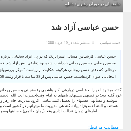
خامنه ای در دوران رهبری+ دانلود
حسن عباسی آزاد شد
دسته:
سیاسی
منتشر شده در 19 خرداد 1388
حسن عباسی کارشناس مسائل استراتژیک که در پی ایراد سخنانی درباره
محسن رضایی و حسن روحانی بازداشت شده بود دقایقی پیش آزاد شد. خبرنگا
درحالی که دفتر حسن روحانی هرگونه شکایت از ریاست "مرکز بررسی‏های ا
انتخاباتی عنوان کرده‏است، حسن عباسی پس از 28 ساعت با قرار وثیقه 50 میلیونی از زندان اوین آزاد شد.
گفته می‏شود اظهارات عباسی درباره‏ی اکبر هاشمی رفسنجانی و حسن روحا
خود گفته بود: در قضیه‏ی هسته‏ای نامه‏ای به امام وقت(حضرت آیت الله العظم
بنوشند و مسأله‏ی هسته‏ای را تعطیل کنند.عباسی افزود مدیریت جام زهر و 
هستند. و البته احمدی‏نژاد پیاده کننده‏ی مدیریت ما می‏توانیم در کشور است و
آمارهای دیوان عدالت اداری وقت(زمان خاتمی) و سایتها وضع دو
مطالب مرتبط: