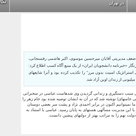
نگا
در تهران
 ضعف مدیریتی آقایان میرحسین موسوی، اکبر هاشمی رفسنجانی،
ر «خبرنامه دانشجویان ایران» از یک منبع آگاه کسب اطلاع کرد:
ستراتژیک امنیت بدون مرز" را تکذیب کرده بود و آنرا شایعه‏ای
نی سبب دستگیری و زندانی گردیدن وی شده‏است.عباسی در سخنرانی
ی خامنه‏ای) نوشته شد که در آن به ایشان توصیه شده بود جام زهر را
ما نمی‏توانیم اکنون در برابر احمدی نژاد و پشت سر بعضی دوستان
 با این مدیریت مسأله‏ی هسته‏ای به پایان رسید. عباسی با استناد به
لت نهم را به مراتب بهتر از دولت‏های پیشین دانست.