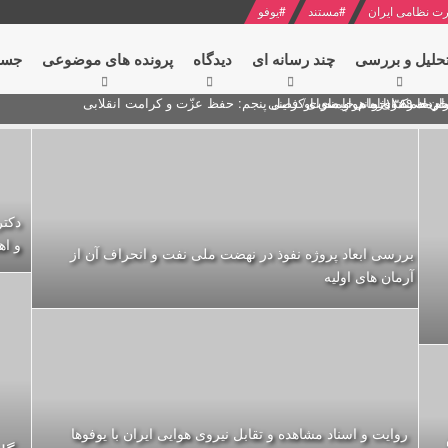
ت نظامی ایران
#
مستند
#
یوفو
حلیل و بررسی
چند رسانه ای
دیدگاه‌
پرونده های موضوعی
جست
ام خامنه ای
ران + نکته خوانی و صوت
 مصر درباره هواپیمای اوکراینی
دکتر
و اه
بررسی ابعاد پروژه نفوذ در نهضت ملی نفت و انحراف آن از
آرمان های اولیه
روایت و اسناد مشاهده و تقابل نیروی هوایی ایران با یوفوها