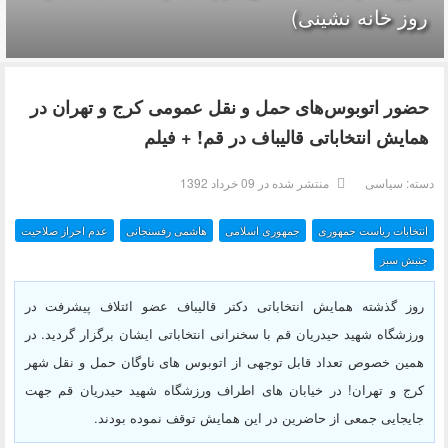
روز خانه نشینی)
حضور اتوبوس‌های حمل و نقل عمومی کرج و تهران در
همایش انتخاباتی قالیباف در قم! + فیلم
دسته:
سیاسی
منتشر شده در 09 خرداد 1392
انتخابات ریاست جمهوری
جمهوری اسلامی
هاشمی رفسنجانی
عدم احراز صلاحیت
جنبش سبز
روز گذشته همایش انتخاباتی دکتر قالیباف عضو ائتلاف پیشرفت در
ورزشگاه شهید حیدریان قم با سخنرانی انتخاباتی ایشان برگزار گردید. در
همین خصوص تعداد قابل توجهی از اتوبوس های ناوگان حمل و نقل شهر
کرج و تهران! در خیابان های اطراف ورزشگاه شهید حیدریان قم جهت
جایجایی جمعی از حاضرین در این همایش توقف نموده بودند.