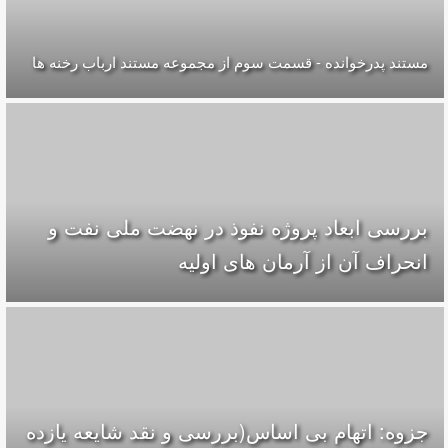
مستند پدرخوانده - قسمت سوم از مجموعه مستند ارباب رخنه ها
بررسی ابعاد پروژه نفوذ در نهضت ملی نفت و
انحراف آن از آرمان های اولیه
جزوه: اتهام بی اساس(بررسی و نقد شایعه یازده