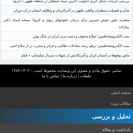
بررسی جزئیات شکل گیری حکومت آخرین سپاه شیطان در منطقه ظهور + جزوه
شأن و فضیلت منتظران واقعی ظهور در آخرالزمان و وظایف ایشان در آن دوران
معجزه بخور جوش شیرین برای درمان عفونتهای ریوی و کرونا- نسخه استاد دکتر
روازاده
بمب الکترومغناطیس؛ سلاح مخوف و دست برتر ایران در جنگ نوین
بمب الکترومغناطیس؛ برهم زننده معادلات نظامی و فراتر و مخرب تر از سلاح اتمی
مانور یوفوها در آسمان ایران و آمریکا پس از شهادت سردار سلیمانی + فیلم
تمامی حقوق مادی و معنوی این وبسایت محفوظ است :: ۱۴۰۳-۱۳۸۴
تبلیغات
|
درباره ما
|
تماس با ما
صفحه اصلی
مطالب ویژه
تحلیل و بررسی
یادداشت و مقاله