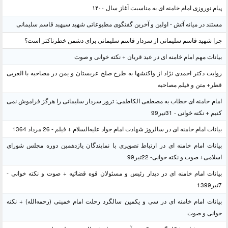
پیام نوروزی امام خامنه ای به مناسبت آغاز سال ۱۴۰۰
مستند در میانه آتش - اولین و آخرین گفتگوی مطبوعاتی شهید سپهبد قاسم سلیمانی
چرا شهید قاسم سلیمانی از سردار قاسم سلیمانی برای دشمن خطرناکتر است؟
بیانات مهم امام خامنه ای در عید قربان + نکته خوانی و صوت
روایت دکتر احمدی نژاد از واکنشها به طرح صلح عربستان و یمن در مصاحبه با العربی
قطر+ متن و فیلم مصاحبه
امام خامنه ای خطاب به مصطفی الکاظمی: ترور سردار سلیمانی را هرگز فراموش نمی
کنیم + نکته خوانی - 31تیر99
بیانات امام خامنه ای در سالروز شهادت امام جواد علیه‌السلام + فیلم - 26 مرداد 1364
بیانات امام خامنه ای در ارتباط تصویری با نمایندگان یازدهمین دوره مجلس شورای
اسلامی+ صوت و نکته خوانی- 22تیر99
بیانات امام خامنه ای در دیدار رئیس و مسئولان قوه قضائیه + صوت و نکته خوانی -
7تیر1399
بیانات امام خامنه ای در سی و یکمین سالگرد رحلت امام خمینی (رحمه‌الله) + نکته
خوانی و صوت