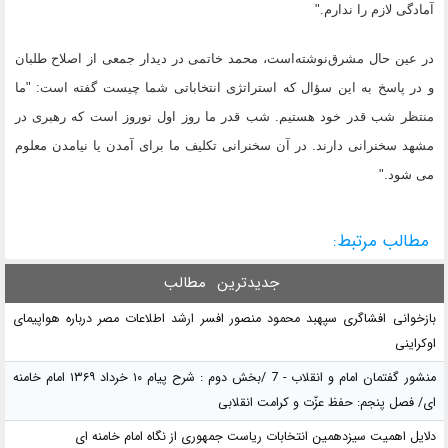
آمادگی لازم را ندارم."
در عین حال مشرق‌نوشته‌است، محمد خاتمی در دیدار جمعی از اصلاح طلبان
و در پاسخ به این سؤال که استراتژی انتخاباتی شما چیست گفته است: "ما
منتظر شب قدر خود هستیم. شب قدر ما روز اول نوروز است که رهبری در
مشهد سخنرانی دارند. در آن سخنرانی تکلیف ما برای آمدن یا نیامدن معلوم
می شود."
مطالب مرتبط:
جدیدترین
مطالب
بازخوانی افشاگری سپهبد محمود منصور افسر ارشد اطلاعات مصر درباره هواپیمای
اوکراینی
منشور گفتمان امام و انقلاب - 7 /بخش دوم : شرح پیام ۱۰ خرداد ۱۳۶۹ امام خامنه
ای/ فصل پنجم: حفظ عزّت و کرامت انقلابی
دلایل اهمیت سیزدهمین انتخابات ریاست جمهوری از نگاه امام خامنه ای