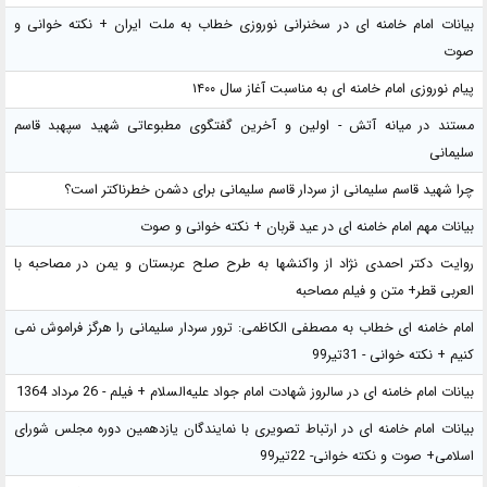
بیانات امام خامنه ای در سخنرانی نوروزی خطاب به ملت ایران + نکته خوانی و
صوت
پیام نوروزی امام خامنه ای به مناسبت آغاز سال ۱۴۰۰
مستند در میانه آتش - اولین و آخرین گفتگوی مطبوعاتی شهید سپهبد قاسم
سلیمانی
چرا شهید قاسم سلیمانی از سردار قاسم سلیمانی برای دشمن خطرناکتر است؟
بیانات مهم امام خامنه ای در عید قربان + نکته خوانی و صوت
روایت دکتر احمدی نژاد از واکنشها به طرح صلح عربستان و یمن در مصاحبه با
العربی قطر+ متن و فیلم مصاحبه
امام خامنه ای خطاب به مصطفی الکاظمی: ترور سردار سلیمانی را هرگز فراموش نمی
کنیم + نکته خوانی - 31تیر99
بیانات امام خامنه ای در سالروز شهادت امام جواد علیه‌السلام + فیلم - 26 مرداد 1364
بیانات امام خامنه ای در ارتباط تصویری با نمایندگان یازدهمین دوره مجلس شورای
اسلامی+ صوت و نکته خوانی- 22تیر99