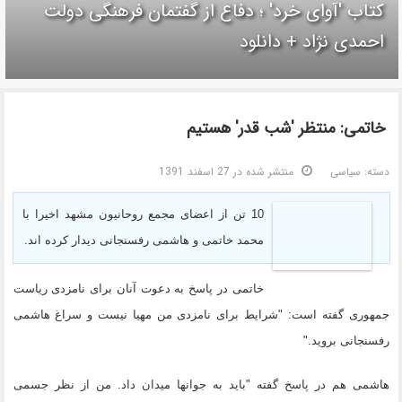
کتاب 'آوای خرد' ؛ دفاع از گفتمان فرهنگی دولت
احمدی نژاد + دانلود
خاتمی: منتظر 'شب قدر' هستیم
دسته:
سیاسی
منتشر شده در 27 اسفند 1391
10 تن از اعضای مجمع روحانیون مشهد اخیرا با
محمد خاتمی و هاشمی رفسنجانی دیدار کرده اند.
خاتمی در پاسخ به دعوت آنان برای نامزدی ریاست
جمهوری گفته است: "شرایط برای نامزدی من مهیا نیست و سراغ هاشمی
رفسنجانی بروید."
هاشمی هم در پاسخ گفته "باید به جوانها میدان داد. من از نظر جسمی