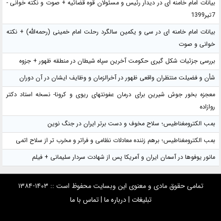
بیانات امام خامنه ای در دیدار رئیس و مسئولان قوه قضائیه + صوت و نکته خوانی -
7تیر1399
بیانات امام خامنه ای در سی و یکمین سالگرد رحلت امام خمینی (رحمه‌الله) + نکته
خوانی و صوت
بررسی جزئیات شکل گیری حکومت آخرین سپاه شیطان در منطقه ظهور + جزوه
شأن و فضیلت منتظران واقعی ظهور در آخرالزمان و وظایف ایشان در آن دوران
معجزه بخور جوش شیرین برای درمان عفونتهای ریوی و کرونا- نسخه استاد دکتر
روازاده
بمب الکترومغناطیس؛ سلاح مخوف و دست برتر ایران در جنگ نوین
بمب الکترومغناطیس؛ برهم زننده معادلات نظامی و فراتر و مخرب تر از سلاح اتمی
مانور یوفوها در آسمان ایران و آمریکا پس از شهادت سردار سلیمانی + فیلم
تمامی حقوق مادی و معنوی این وبسایت محفوظ است :: ۱۴۰۳-۱۳۸۴
تبلیغات
|
درباره ما
|
تماس با ما