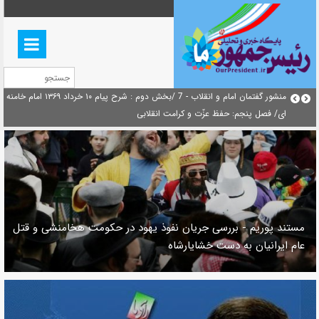
بازخوانی افشاگری سپهبد محمود منصور افسر ارشد اطلاعات مصر درباره هواپیمای
منشور گفتمان امام و انقلاب - 7 /بخش دوم : شرح پیام ۱۰ خرداد ۱۳۶۹ امام
اوکراینی
ای/ فصل پنجم: حفظ عزّت و کرامت انقلابی
مستند پوریم - بررسی جریان نفوذ یهود در حکومت هخامنشی و قتل
عام ایرانیان به دست خشایارشاه